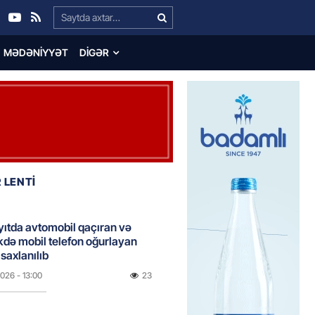
Search…
MƏDƏNIYYƏT
DIGƏR
 LENTİ
ıtda avtomobil qaçıran və
kdə mobil telefon oğurlayan
 saxlanılıb
2026
- 13:00
23