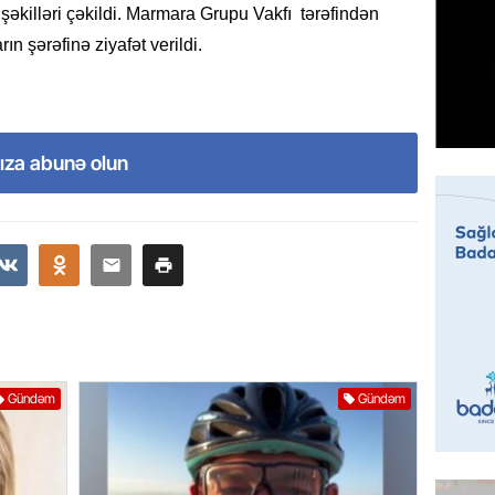
 şəkilləri çəkildi. Marmara Grupu Vakfı tərəfindən
ın şərəfinə ziyafət verildi.
GÜNDƏM
Əsaslı 
dəyişi
06.08.
ıza abunə olun
GÜNDƏM
Preziden
etdiyi 
DOSYE
06.08.
GÜNDƏM
David S
bağlı a
Gündəm
Gündəm
əhəmiyy
etdirmi
06.08.