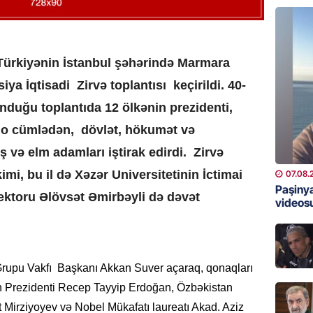
07.08.
GÜNDƏM
13 stom
 Türkiyənin İstanbul şəhərində Marmara
Rəsmi
ya İqtisadi Zirvə toplantısı keçirildi. 40-
07.08.
nduğu toplantıda 12 ölkənin prezidenti,
ÖZƏL
 o cümlədən, dövlət, hökumət və
İran Ali
iş və elm adamları iştirak edirdi. Zirvə
katib tə
imi, bu il də Xəzər Universitetinin İctimai
07.08.
07.08.
Paşinya
ektoru Əlövsət Əmirbəyli də dəvət
videos
GÜNDƏM
Şəhid ai
üçün Ş
 Grupu Vakfı Başkanı Akkan Suver açaraq, qonaqları
07.08.
n Prezidenti Recep Tayyip Erdoğan, Özbəkistan
GÜNDƏM
 Mirziyoyev və Nobel Mükafatı laureatı Akad. Aziz