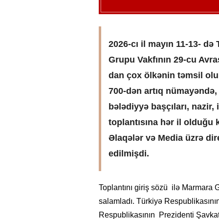
2026-cı il mayın 11-13- də
Grupu Vakfının 29-cu Avrasi
dan çox ölkənin təmsil olu
700-dən artıq nümayəndə,
bələdiyyə başçıları, nazir, 
toplantısına hər il olduğu k
Əlaqələr və Media üzrə dir
edilmişdi.
Toplantını giriş sözü ilə Marmara
salamladı. Türkiyə Respublikasını
Respublikasının Prezidenti Şavkat