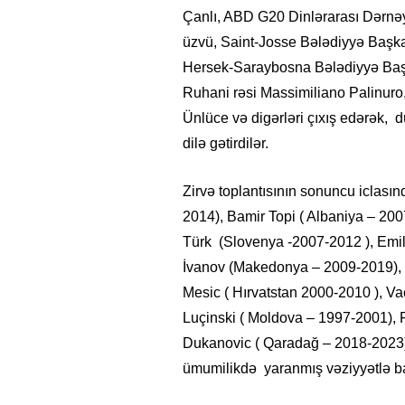
Çanlı, ABD G20 Dinlərarası Dərnə
üzvü, Saint-Josse Bələdiyyə Başk
Hersek-Saraybosna Bələdiyyə Başka
Ruhani rəsi Massimiliano Palinur
Ünlüce və digərləri çıxış edərək, 
dilə gətirdilər.
Zirvə toplantısının sonuncu iclası
2014), Bamir Topi ( Albaniya – 200
Türk (Slovenya -2007-2012 ), Emi
İvanov (Makedonya – 2009-2019), İ
Mesic ( Hırvatstan 2000-2010 ), V
Luçinski ( Moldova – 1997-2001), F
Dukanovic ( Qaradağ – 2018-2023)
ümumilikdə yaranmış vəziyyətlə bağl