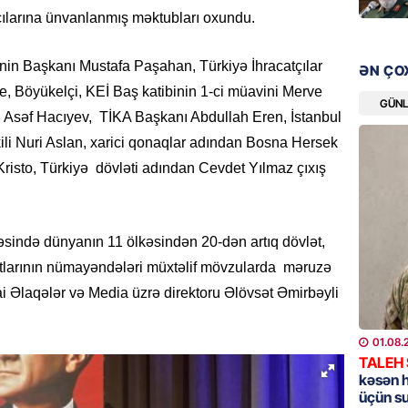
Ali Mə
kçılarına ünvanlanmış məktubları oxundu.
müəllif
07.08.
-nin Başkanı Mustafa Paşahan, Türkiyə İhracatçılar
ƏN ÇO
, Böyükelçi, KEİ Baş katibinin 1-ci müavini Merve
MANŞET
GÜN
Asəf Hacıyev, TİKA Başkanı Abdullah Eren, İstanbul
Rusiya 
BATIRD
li Nuri Aslan, xarici qonaqlar adından Bosna Hersek
07.08.
risto, Türkiyə dövləti adından Cevdet Yılmaz çıxış
ÖZƏL
Husilər
ssəsində dünyanın 11 ölkəsindən 20-dən artıq dövlət,
Yaralan
atlarının nümayəndələri müxtəlif mövzularda məruzə
07.08.
mai Əlaqələr və Media üzrə direktoru Əlövsət Əmirbəyli
ÖZƏL
01.08.
Türkiyə
TALEH
Pakista
kəsən 
imzala
üçün s