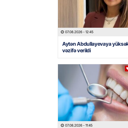
07.08.2026
- 12:45
Aytən Abdullayevaya yüksə
vəzifə verildi
07.08.2026
- 11:45