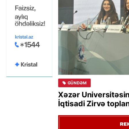
GÜNDƏM
Xəzər Universitəsi
İqtisadi Zirvə topl