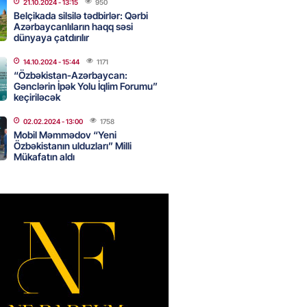
də 120 min delfin məhv olub
21.10.2024
- 13:15
950
Belçikada silsilə tədbirlər: Qərbi
2026
- 18:19
295
Azərbaycanlıların haqq səsi
dünyaya çatdırılır
14.10.2024
- 15:44
1171
rla bağlı bu qaydalar
“Özbəkistan-Azərbaycan:
uzdur…” – Əkrəm Həsənovdan
Gənclərin İpək Yolu İqlim Forumu”
keçiriləcək
REAKSİYA
2026
- 18:11
129
02.02.2024
- 13:00
1758
Mobil Məmmədov “Yeni
Özbəkistanın ulduzları” Milli
Mükafatın aldı
yonluq işdə yeni bağlantı –
Bank”ın 2 səhmdar şirkətinin
 saxlanıldı
2026
- 17:58
281
u”da avtomobillərdən kim pul
r?
2026
- 17:30
119