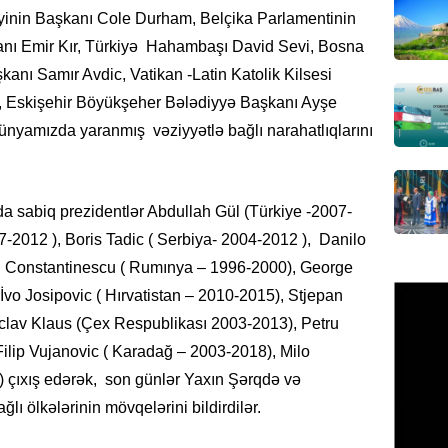
dənizin
yinin Başkanı Cole Durham, Belçika Parlamentinin
06.08.
anı Emir Kır, Türkiyə Hahambaşı David Sevi, Bosna
nı Samır Avdic, Vatikan -Latin Katolik Kilsesi
MANŞET
o, Eskişehir Böyükşeher Bələdiyyə Başkanı Ayşe
“Kartla
qanuns
dünyamızda yaranmış vəziyyətlə bağlı narahatlıqlarını
SƏRT 
06.08.
nda sabiq prezidentlər Abdullah Gül (Türkiye -2007-
MANŞET
7-2012 ), Boris Tadic ( Serbiya- 2004-2012 ), Danilo
100 mil
l Constantinescu ( Rumınya – 1996-2000), George
“Turan 
rəhbəri
vo Josipovic ( Hırvatistan – 2010-2015), Stjepan
06.08.
aclav Klaus (Çex Respublikası 2003-2013), Petru
ilip Vujanovic ( Karadağ – 2003-2018), Milo
SOSIAL
 çıxış edərək, son günlər Yaxın Şərqdə və
“Koroğl
ı ölkələrinin mövqelərini bildirdilər.
toplayı
06.08.