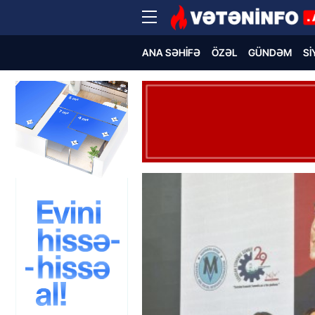
ANA SƏHIFƏ
ÖZƏL
GÜNDƏM
SI