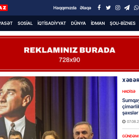
Haqqımızda
Əlaqə
YASƏT
SOSIAL
İQTISADIYYAT
DÜNYA
İDMAN
ŞOU-BIZNES
XƏBƏR
HADISƏ
Sumqay
çimərli
şəxslər
07.08.
GÜNDƏM