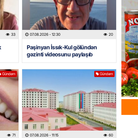
DÜNYA
Hakan F
əl-Şeyb
06.08.
33
07.08.2026
- 12:30
20
k
Paşinyan İssık-Kul gölündən
GÜNDƏM
gəzinti videosunu paylaşıb
Məleyk
çağırı
06.08.
Gündəm
Gündəm
GÜNDƏM
YAP Səb
“Şəhərs
çərçivə
veteranl
FOTOL
06.08.
71
07.08.2026
- 11:15
60