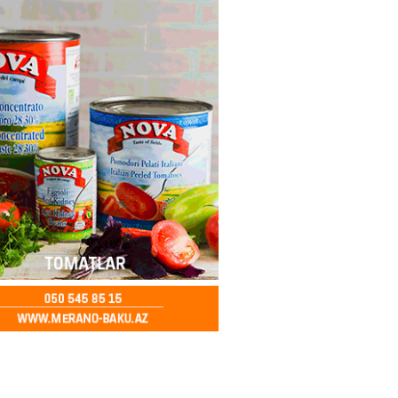
idan Ankarada suriyalı həmkarı
ani ilə görüşüb
2026
- 16:45
207
ə Abbaszadə abituriyentlərə
ş etdi: MÜTLƏQ OXUYUN!
2026
- 16:30
121
ail rayon təşkilatında
alma və Memarlıq İli”
sində “91-lər” və partiya
arı ilə görüş keçirilib –
AR
2026
- 16:17
260