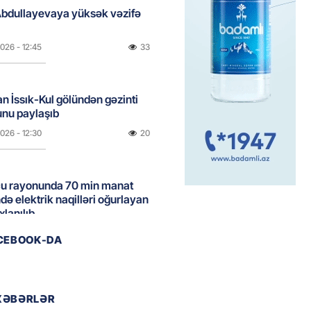
Abdullayevaya yüksək vəzifə
2026
- 12:45
33
n İssık-Kul gölündən gəzinti
unu paylaşıb
2026
- 12:30
20
u rayonunda 70 min manat
də elektrik naqilləri oğurlayan
xlanılıb
2026
- 12:15
45
ACEBOOK-DA
a erməni idmançı ilə
dən imtina etdi
XƏBƏRLƏR