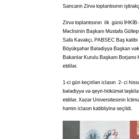
Sancarın Zirvə toplantısının iştira
Zirvə toplantısının ilk günü İHKİB
Məclisinin Başkanı Mustafa Gültepe
Safa Kavakçı, PABSEC Baş katibi 
Böyükşəhər Bələdiyyə Başkan vəki
Bakanlar Kurulu Başkanı Borjano K
etdilər.
1-ci gün keçirilən iclasın 2- ci hi
bələdiyyə və qeyri-hökümət təşkil
etdilər. Xəzər Universitesinin İcti
həmin iclasın katibliyinə seçildi.