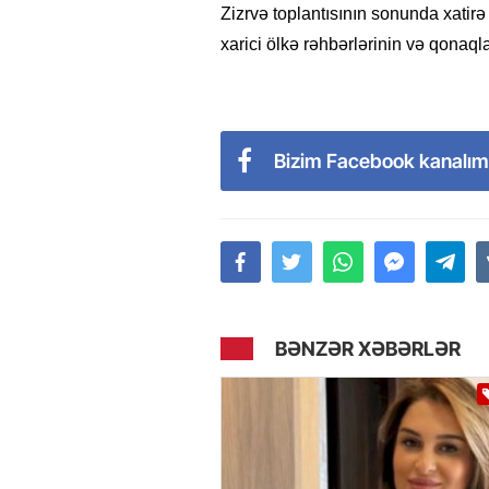
Zizrvə toplantısının sonunda xatirə
xarici ölkə rəhbərlərinin və qonaqlar
Bizim Facebook kanalım
BƏNZƏR XƏBƏRLƏR