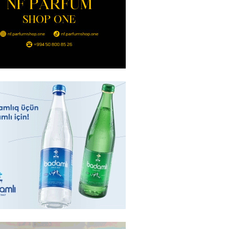
təmirdən çıxan məktəbdə nələr
b? – REPORTAJ
2026
- 17:15
136
tin “Şöhrət” ordeni ilə təltif
Bəxtiyar Aslanbəyli kimdir? –
2026
- 17:00
216
eliverstov yayılan iddialarla
çıqlama verib: “İddiaların
ətli hissəsi həqiqəti əks
r”
2026
- 16:45
225