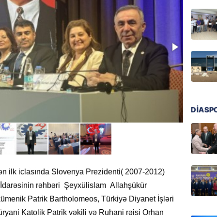
07.08.
MANŞET
Bu ölkə
BAŞLA
07.08.
GÜNDƏM
Azərbay
DİASP
07.08.
BANNER
ABŞ Hö
verilmə
ilən ilk iclasında Slovenya Prezidenti( 2007-2012)
07.08.
İdarəsinin rəhbəri Şeyxülislam Allahşükür
MANŞET
ümenik Patrik Bartholomeos, Türkiyə Diyanet İşləri
Alimdə
ryani Katolik Patrik vəkili və Ruhani rəisi Orhan