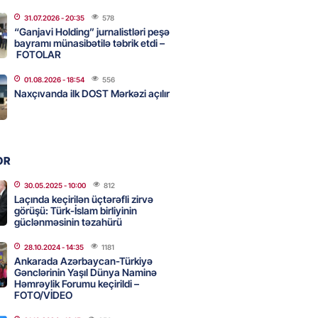
2026
- 10:15
80
31.07.2026
- 20:35
578
“Ganjavi Holding” jurnalistləri peşə
bayramı münasibətilə təbrik etdi –
FOTOLAR
də uçan taksilər fəaliyyətə
DI
01.08.2026
- 18:54
556
2026
- 10:00
73
Naxçıvanda ilk DOST Mərkəzi açılır
can nefti 93 dollara satılır
OR
2026
- 09:45
86
30.05.2025
- 10:00
812
Laçında keçirilən üçtərəfli zirvə
görüşü: Türk-İslam birliyinin
rmüz boğazında nəzarətin İrana
güclənməsinin təzahürü
sini rədd edib
28.10.2024
- 14:35
1181
2026
- 09:30
98
Ankarada Azərbaycan-Türkiyə
Gənclərinin Yaşıl Dünya Naminə
Həmrəylik Forumu keçirildi –
FOTO/VİDEO
n şok açıqlama: Qara və Azov