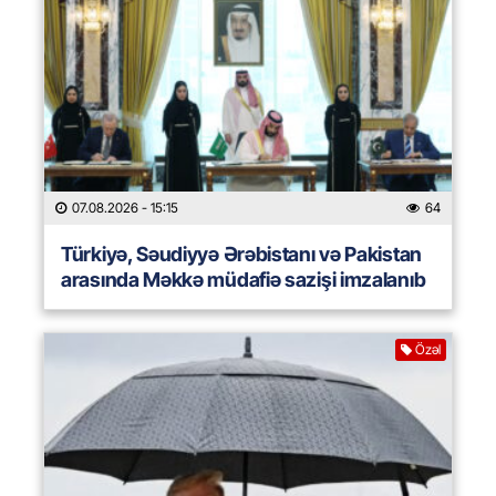
07.08.2026
- 15:15
64
Türkiyə, Səudiyyə Ərəbistanı və Pakistan
arasında Məkkə müdafiə sazişi imzalanıb
Özəl