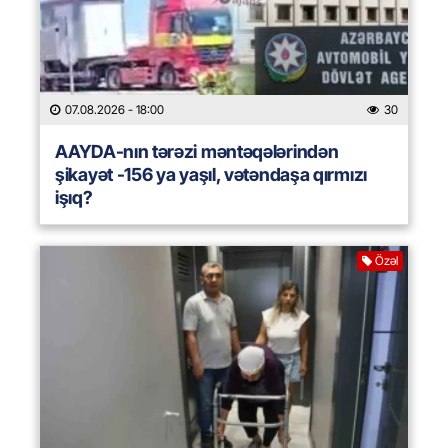
07.08.2026
- 18:00
30
AAYDA-nın tərəzi məntəqələrindən
şikayət -156 ya yaşıl, vətəndaşa qırmızı
işıq?
Özəl