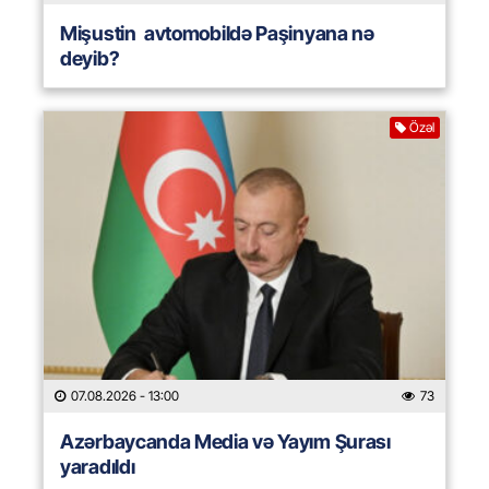
Mişustin avtomobildə Paşinyana nə
deyib?
Özəl
07.08.2026
- 13:00
73
Azərbaycanda Media və Yayım Şurası
yaradıldı