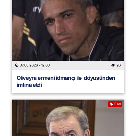
07.08.2026
- 12:00
96
Oliveyra erməni idmançı ilə döyüşündən
imtina etdi
Özəl