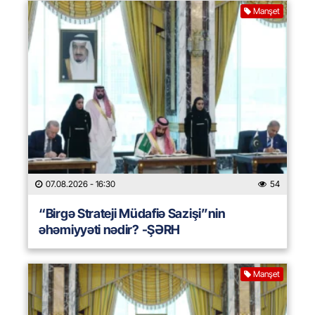
Manşet
07.08.2026
- 16:30
54
“Birgə Strateji Müdafiə Sazişi”nin
əhəmiyyəti nədir? -ŞƏRH
Manşet