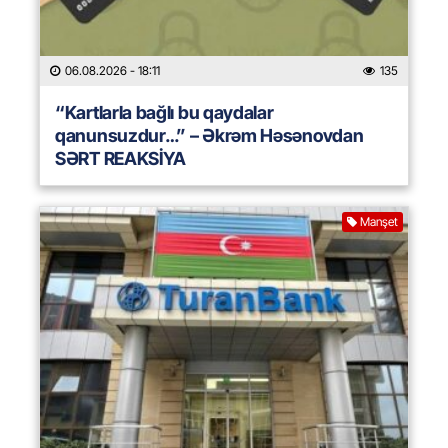
06.08.2026
- 18:11
135
“Kartlarla bağlı bu qaydalar
qanunsuzdur…” – Əkrəm Həsənovdan
SƏRT REAKSİYA
Manşet