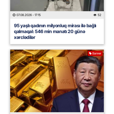
07.08.2026
- 17:15
52
95 yaşlı qadının milyonluq mirası ilə bağlı
qalmaqal: 546 min manatı 20 günə
xərclədilər
Banner