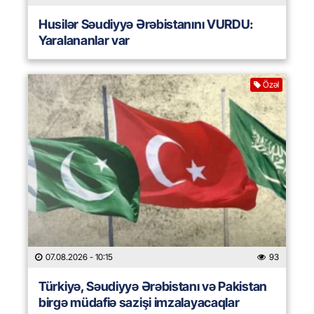
Husilər Səudiyyə Ərəbistanını VURDU:
Yaralananlar var
Özəl
07.08.2026
- 10:15
93
Türkiyə, Səudiyyə Ərəbistanı və Pakistan
birgə müdafiə sazişi imzalayacaqlar