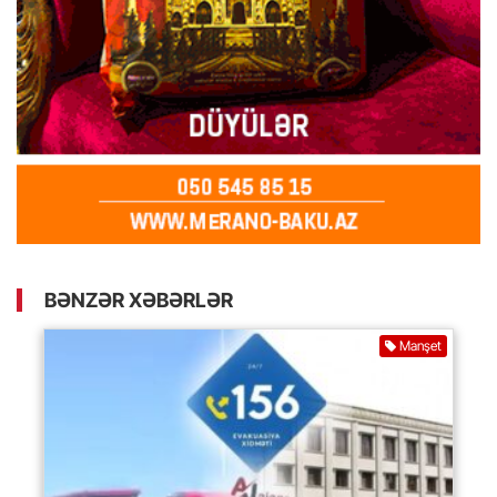
BƏNZƏR XƏBƏRLƏR
Manşet