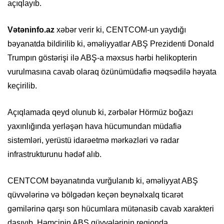
açıqlayıb.
Vətəninfo.az
xəbər verir ki, CENTCOM-un yaydığı
bəyanatda bildirilib ki, əməliyyatlar ABŞ Prezidenti Donald
Trumpın göstərişi ilə ABŞ-a məxsus hərbi helikopterin
vurulmasına cavab olaraq özünümüdafiə məqsədilə həyata
keçirilib.
Açıqlamada qeyd olunub ki, zərbələr Hörmüz boğazı
yaxınlığında yerləşən hava hücumundan müdafiə
sistemləri, yerüstü idarəetmə mərkəzləri və radar
infrastrukturunu hədəf alıb.
CENTCOM bəyanatında vurğulanıb ki, əməliyyat ABŞ
qüvvələrinə və bölgədən keçən beynəlxalq ticarət
gəmilərinə qarşı son hücumlara mütənasib cavab xarakteri
daşıyıb. Həmçinin ABŞ qüvvələrinin regionda