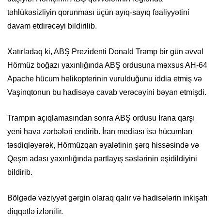
təhlükəsizliyin qorunması üçün ayıq-sayıq fəaliyyətini
davam etdirəcəyi bildirilib.
Xatırladaq ki, ABŞ Prezidenti Donald Tramp bir gün əvvəl
Hörmüz boğazı yaxınlığında ABŞ ordusuna məxsus AH-64
Apache hücum helikopterinin vurulduğunu iddia etmiş və
Vaşinqtonun bu hadisəyə cavab verəcəyini bəyan etmişdi.
Trampın açıqlamasından sonra ABŞ ordusu İrana qarşı
yeni hava zərbələri endirib. İran mediası isə hücumları
təsdiqləyərək, Hörmüzqan əyalətinin şərq hissəsində və
Qeşm adası yaxınlığında partlayış səslərinin eşidildiyini
bildirib.
Bölgədə vəziyyət gərgin olaraq qalır və hadisələrin inkişafı
diqqətlə izlənilir.