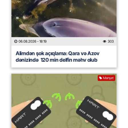
06.08.2026
- 18:19
303
Alimdən şok açıqlama: Qara və Azov
dənizində 120 min delfin məhv olub
Manşet