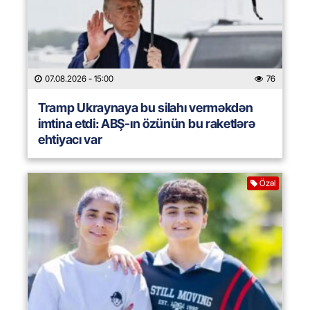
07.08.2026
- 15:00
76
Tramp Ukraynaya bu silahı verməkdən
imtina etdi: ABŞ-ın özünün bu raketlərə
ehtiyacı var
Özəl