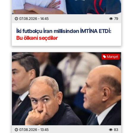
07.08.2026
- 14:45
79
İki futbolçu İran millisindən İMTİNA ETDİ:
Bu ölkəni seçdilər
Manşet
07.08.2026
- 13:45
83