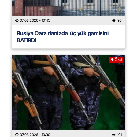
07.08.2026
- 10:45
95
Rusiya Qara dənizdə üç yük gəmisini
BATIRDI
Özəl
07.08.2026
- 10:30
101