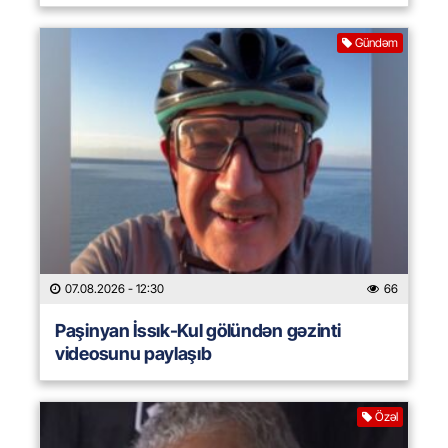
Gündəm
07.08.2026
- 12:30
66
Paşinyan İssık-Kul gölündən gəzinti
videosunu paylaşıb
Özəl