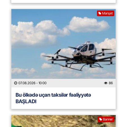
Manşet
07.08.2026
- 10:00
86
Bu ölkədə uçan taksilər fəaliyyətə
BAŞLADI
Banner