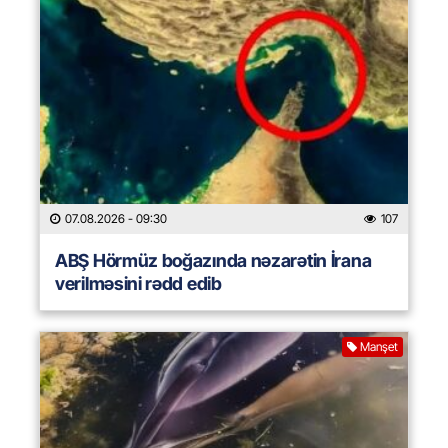
07.08.2026
- 09:30
107
ABŞ Hörmüz boğazında nəzarətin İrana
verilməsini rədd edib
Manşet