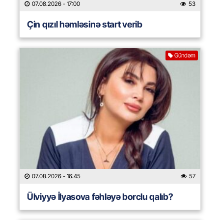
07.08.2026
- 17:00
53
Çin qızıl həmləsinə start verib
Gündəm
07.08.2026
- 16:45
57
Ülviyyə İlyasova fəhləyə borclu qalıb?