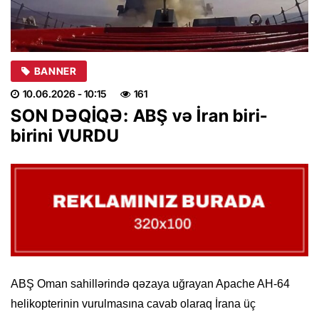
BANNER
10.06.2026
- 10:15
161
SON DƏQİQƏ: ABŞ və İran biri-
birini VURDU
ABŞ Oman sahillərində qəzaya uğrayan Apache AH-64
helikopterinin vurulmasına cavab olaraq İrana üç