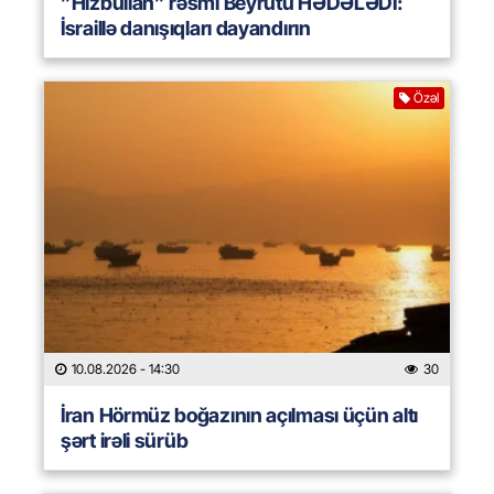
”Hizbullah” rəsmi Beyrutu HƏDƏLƏDİ:
İsraillə danışıqları dayandırın
Özəl
10.08.2026
- 14:30
30
İran Hörmüz boğazının açılması üçün altı
şərt irəli sürüb