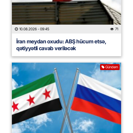
10.08.2026
- 09:45
71
İran meydan oxudu: ABŞ hücum etsə,
qətiyyətli cavab veriləcək
Gündəm