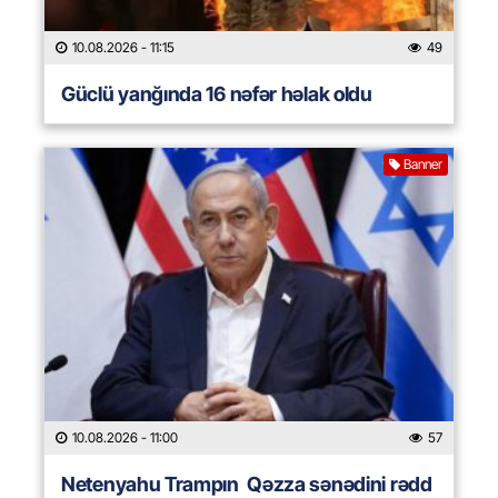
10.08.2026
- 11:15
49
Güclü yanğında 16 nəfər həlak oldu
Banner
10.08.2026
- 11:00
57
Netenyahu Trampın Qəzza sənədini rədd