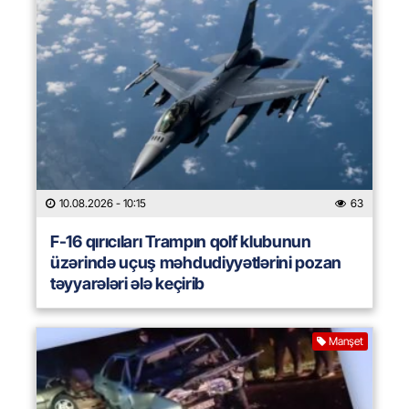
10.08.2026
- 10:15
63
F-16 qırıcıları Trampın qolf klubunun
üzərində uçuş məhdudiyyətlərini pozan
təyyarələri ələ keçirib
Manşet