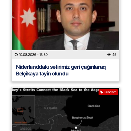
10.08.2026
- 13:30
45
Niderlanddakı səfirimiz geri çağırılaraq
Belçikaya təyin olundu
Gündəm