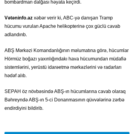
bombardman dalğası həyata keçirdi.
Vətəninfo.az
xəbər verir ki, ABC-yə danışan Tramp
hücumu vurulan Apache helikopterinə çox güclü cavab
adlandırıb.
ABŞ Mərkəzi Komandanlığının məlumatına görə, hücumlar
Hörmüz boğazı yaxınlığındakı hava hücumundan müdafiə
sistemlərini, yerüstü idarəetmə mərkəzlərini və radarları
hədəf alıb.
SEPAH öz növbəsində ABŞ-ın hücumlarına cavab olaraq
Bəhreyndə ABŞ-ın 5-ci Donanmasının qüvvələrinə zərbə
endirdiyini bildirib.