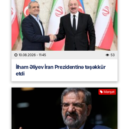
10.08.2026
- 11:45
53
İlham Əliyev İran Prezidentinə təşəkkür
etdi
Manşet