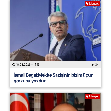
Manşet
10.08.2026
- 14:15
34
İsmail Bəgai:Məkkə Sazişinin bizim üçün
qorxusu yoxdur
Manşet