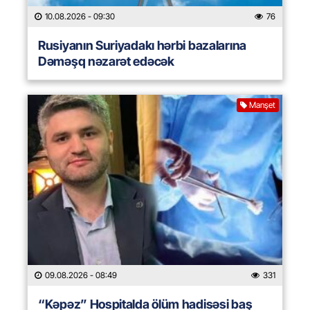
10.08.2026
- 09:30
76
Rusiyanın Suriyadakı hərbi bazalarına
Dəməşq nəzarət edəcək
Manşet
09.08.2026
- 08:49
331
“Kəpəz” Hospitalda ölüm hadisəsi baş