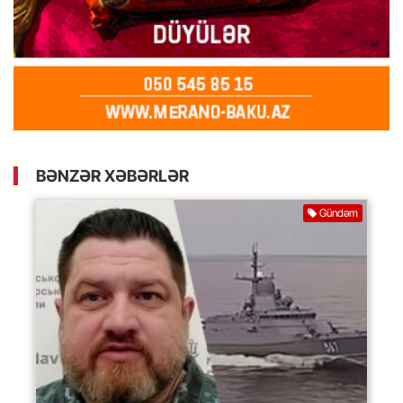
BƏNZƏR XƏBƏRLƏR
Gündəm