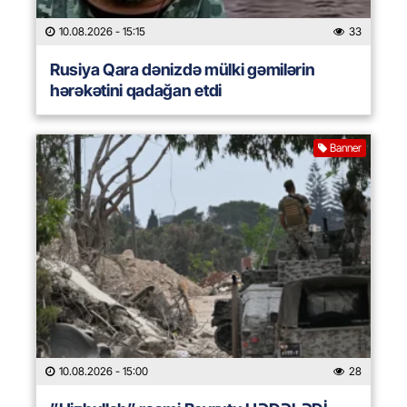
10.08.2026
- 15:15
33
Rusiya Qara dənizdə mülki gəmilərin
hərəkətini qadağan etdi
Banner
10.08.2026
- 15:00
28