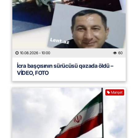
10.08.2026
- 10:00
60
İcra başçısının sürücüsü qəzada öldü –
VİDEO, FOTO
Manşet