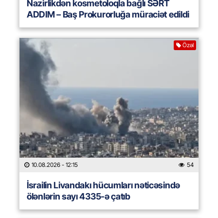
Nazirlikdən kosmetoloqla bağlı SƏRT
ADDIM – Baş Prokurorluğa müraciət edildi
Özəl
10.08.2026
- 12:15
54
İsrailin Livandakı hücumları nəticəsində
ölənlərin sayı 4335-ə çatıb