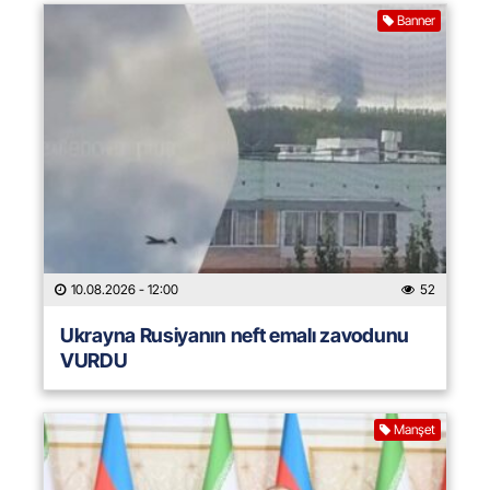
Banner
10.08.2026
- 12:00
52
Ukrayna Rusiyanın neft emalı zavodunu
VURDU
Manşet