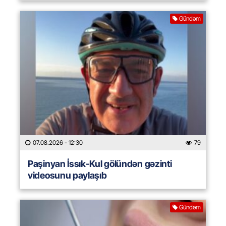
Gündəm
07.08.2026
- 12:30
79
Paşinyan İssık-Kul gölündən gəzinti
videosunu paylaşıb
Gündəm