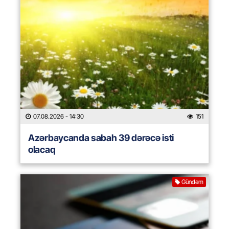
07.08.2026
- 14:30
151
Azərbaycanda sabah 39 dərəcə isti
olacaq
Gündəm