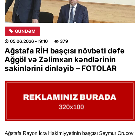
GÜNDƏM
05.06.2026
- 19:10
379
Ağstafa RİH başçısı növbəti dəfə
Ağgöl və Zəlimxan kəndlərinin
sakinlərini dinləyib – FOTOLAR
Ağstafa Rayon İcra Hakimiyyətinin başçısı Seymur Orucov