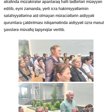
ətrafında müzakirələr aparılaraq həlli tədbirləri müəyyən
edilib, eyni zamanda, yerli icra hakimiyyətlərinin
səlahiyyətlərinə aid olmayan müraciətlərin aidiyyəti
qurumlara çatdırılması istiqamətində aidiyyəti üzrə məsul
şəxslərə müvafiq tapşırıqlar verilib.