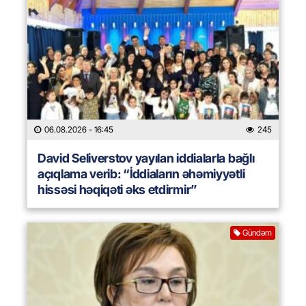
06.08.2026
- 16:45
245
David Seliverstov yayılan iddialarla bağlı
açıqlama verib: “İddiaların əhəmiyyətli
hissəsi həqiqəti əks etdirmir”
Gündəm