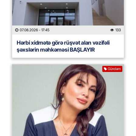
07.08.2026
- 17:45
133
Hərbi xidmətə görə rüşvət alan vəzifəli
şəxslərin məhkəməsi BAŞLAYIR
Gündəm