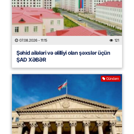
07.08.2026
- 11:15
121
Şəhid ailələri və əlilliyi olan şəxslər üçün
ŞAD XƏBƏR
Gündəm