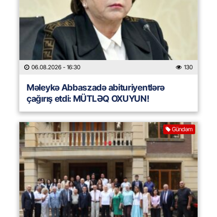
06.08.2026
- 16:30
130
Məleykə Abbaszadə abituriyentlərə
çağırış etdi: MÜTLƏQ OXUYUN!
Gündəm