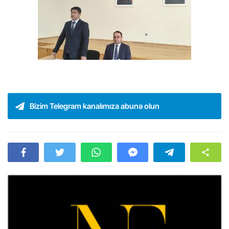
Bizim Telegram kanalımıza abunə olun