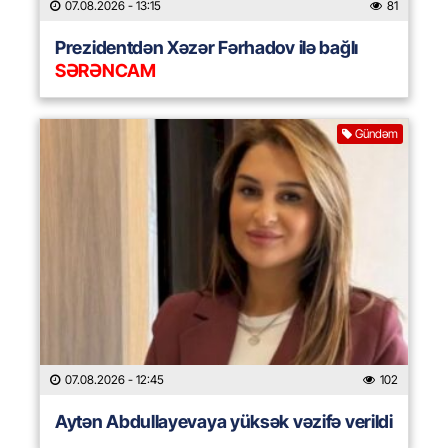
07.08.2026
- 13:15
81
Prezidentdən Xəzər Fərhadov ilə bağlı
SƏRƏNCAM
Gündəm
07.08.2026
- 12:45
102
Aytən Abdullayevaya yüksək vəzifə verildi