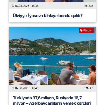
07.08.2026
- 16:45
235
Ülviyyə İlyasova fəhləyə borclu qalıb?
Gündəm
07.08.2026
- 15:45
151
Türkiyədə 37,6 milyon, Rusiyada 16,7
milyon – Azərbaycanlıların yemək xərcləri