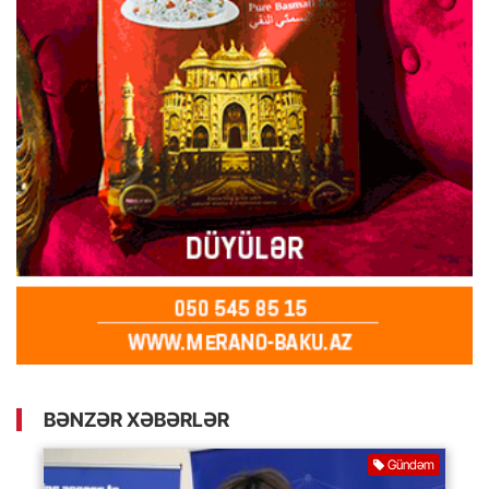
BƏNZƏR XƏBƏRLƏR
Gündəm