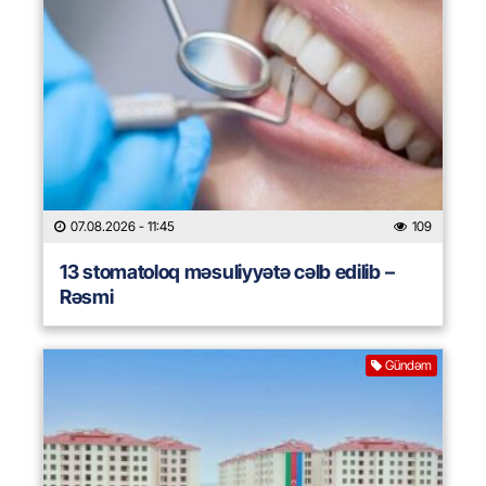
07.08.2026
- 11:45
109
13 stomatoloq məsuliyyətə cəlb edilib –
Rəsmi
Gündəm