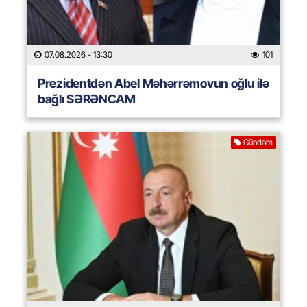
07.08.2026
- 13:30
101
Prezidentdən Abel Məhərrəmovun oğlu ilə
bağlı SƏRƏNCAM
Gündəm