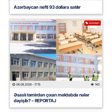
Azərbaycan nefti 93 dollara satılır
Gündəm
06.08.2026
- 17:15
143
Əsaslı təmirdən çıxan məktəbdə nələr
dəyişib? – REPORTAJ