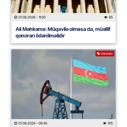
07.08.2026
- 11:00
85
Ali Məhkəmə: Müqavilə olmasa da, müəllif
qonorarı ödənilməlidir
Gündəm
07.08.2026
- 09:45
105