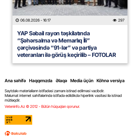
06.08.2026
- 16:17
297
YAP Səbail rayon təşkilatında
“Şəhərsalma və Memarlıq İli”
çərçivəsində “91-lər” və partiya
veteranları ilə görüş keçirilib – FOTOLAR
Ana səhifə
Haqqımızda
Əlaqə
Media üçün
Köhnə versiya
Saytdakı materialların istifadəsi zamanı istinad edilməsi vacibdir.
Məlumat internet səhifələrində istifadə edildikdə hiperlink vasitəsi ilə istinad
mütləqdir.
Veteninfo.Az © 2012 - Bütün hüquqları qorunur.