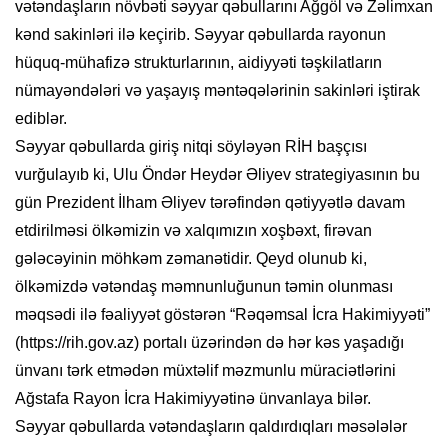
vətəndaşların növbəti səyyar qəbullarını Ağgöl və Zəlimxan
kənd sakinləri ilə keçirib. Səyyar qəbullarda rayonun
hüquq-mühafizə strukturlarının, aidiyyəti təşkilatların
nümayəndələri və yaşayış məntəqələrinin sakinləri iştirak
ediblər.
Səyyar qəbullarda giriş nitqi söyləyən RİH başçısı
vurğulayıb ki, Ulu Öndər Heydər Əliyev strategiyasının bu
gün Prezident İlham Əliyev tərəfindən qətiyyətlə davam
etdirilməsi ölkəmizin və xalqımızın xoşbəxt, firəvan
gələcəyinin möhkəm zəmanətidir. Qeyd olunub ki,
ölkəmizdə vətəndaş məmnunluğunun təmin olunması
məqsədi ilə fəaliyyət göstərən “Rəqəmsal İcra Hakimiyyəti”
(https://rih.gov.az) portalı üzərindən də hər kəs yaşadığı
ünvanı tərk etmədən müxtəlif məzmunlu müraciətlərini
Ağstafa Rayon İcra Hakimiyyətinə ünvanlaya bilər.
Səyyar qəbullarda vətəndaşların qaldırdıqları məsələlər