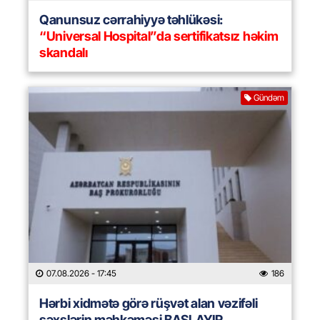
Qanunsuz cərrahiyyə təhlükəsi:
“Universal Hospital”da sertifikatsız həkim
skandalı
Gündəm
07.08.2026
- 17:45
186
Hərbi xidmətə görə rüşvət alan vəzifəli
şəxslərin məhkəməsi BAŞLAYIR