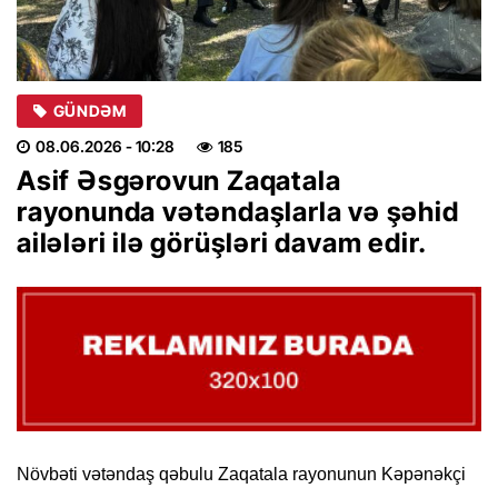
GÜNDƏM
08.06.2026
- 10:28
185
Asif Əsgərovun Zaqatala
rayonunda vətəndaşlarla və şəhid
ailələri ilə görüşləri davam edir.
Növbəti vətəndaş qəbulu Zaqatala rayonunun Kəpənəkçi