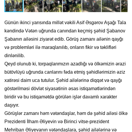
Günün ikinci yarısında millət vəkili Asif Əsgərov Aşağı Tala
kəndində Vətən uğrunda canından keçmiş şəhid Şabanov
Şabanın ailəsini ziyarət edib. Görüş zamanı ailənin qayğı
və problemləri ilə maraqlanılıb, onların fikir və təklifləri
dinlənilib.
Qeyd olunub ki, torpaqlarımızın azadlığı və ölkəmizin ərazi
bütövlüyü uğrunda canlarını fəda etmiş şəhidlərimizin əziz
xatirəsi daim uca tutulur. Şəhid ailələrinə diqqət və qayğı
göstərilməsi dövlət siyasətinin əsas istiqamətlərindən
biridir və bu istiqamətdə görülən işlər davamlı xarakter
daşıyır.
Görüşlər zamanı həm vətəndaşlar, həm də şəhid ailəsi ölkə
Prezidenti İlham Əliyevin və Birinci vitse-prezident
Mehriban Əliyevanın vətəndaşlara, şəhid ailələrinə və