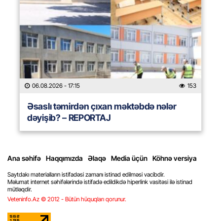
06.08.2026
- 17:15
153
Əsaslı təmirdən çıxan məktəbdə nələr
dəyişib? – REPORTAJ
Ana səhifə
Haqqımızda
Əlaqə
Media üçün
Köhnə versiya
Saytdakı materialların istifadəsi zamanı istinad edilməsi vacibdir.
Məlumat internet səhifələrində istifadə edildikdə hiperlink vasitəsi ilə istinad
mütləqdir.
Veteninfo.Az © 2012 - Bütün hüquqları qorunur.