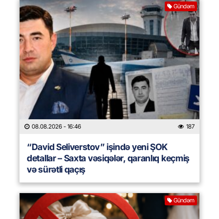
Gündəm
08.08.2026
- 16:46
187
“David Seliverstov” işində yeni ŞOK
detallar – Saxta vəsiqələr, qaranlıq keçmiş
və sürətli qaçış
Gündəm