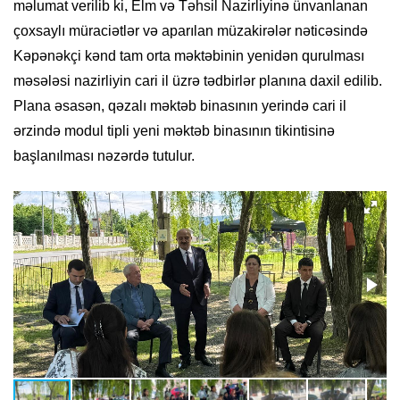
məlumat verilib ki, Elm və Təhsil Nazirliyinə ünvanlanan
çoxsaylı müraciətlər və aparılan müzakirələr nəticəsində
Kəpənəkçi kənd tam orta məktəbinin yenidən qurulması
məsələsi nazirliyin cari il üzrə tədbirlər planına daxil edilib.
Plana əsasən, qəzalı məktəb binasının yerində cari il
ərzində modul tipli yeni məktəb binasının tikintisinə
başlanılması nəzərdə tutulur.