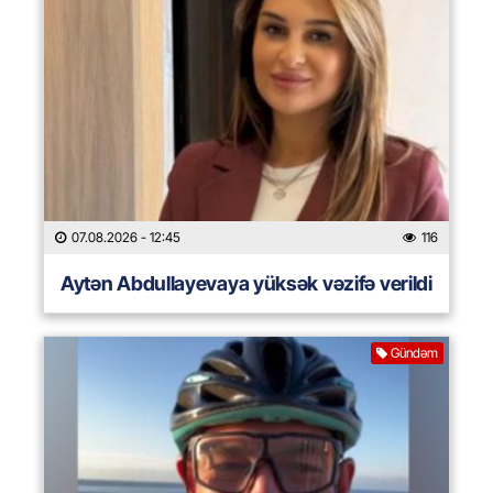
07.08.2026
- 12:45
116
Aytən Abdullayevaya yüksək vəzifə verildi
Gündəm