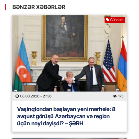
BƏNZƏR XƏBƏRLƏR
Gündəm
08.08.2026
- 21:36
175
Vaşinqtondan başlayan yeni mərhələ: 8
avqust görüşü Azərbaycan və region
üçün nəyi dəyişdi? – ŞƏRH