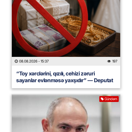
08.08.2026
- 15:37
197
“Toy xərclərini, qızılı, cehizi zəruri
sayanlar evlənməsə yaxşıdır” — Deputat
Gündəm