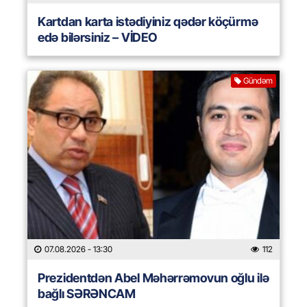
Kartdan karta istədiyiniz qədər köçürmə
edə bilərsiniz – VİDEO
Gündəm
07.08.2026
- 13:30
112
Prezidentdən Abel Məhərrəmovun oğlu ilə
bağlı SƏRƏNCAM