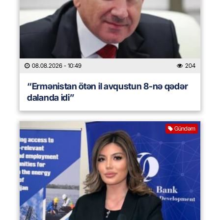
08.08.2026
- 10:49
204
“Ermənistan ötən il avqustun 8-nə qədər
dalanda idi”
Gündəm