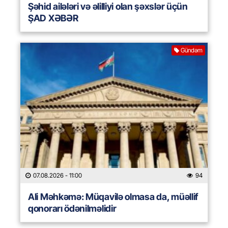
Şəhid ailələri və əlilliyi olan şəxslər üçün
ŞAD XƏBƏR
Gündəm
07.08.2026
- 11:00
94
Ali Məhkəmə: Müqavilə olmasa da, müəllif
qonorarı ödənilməlidir