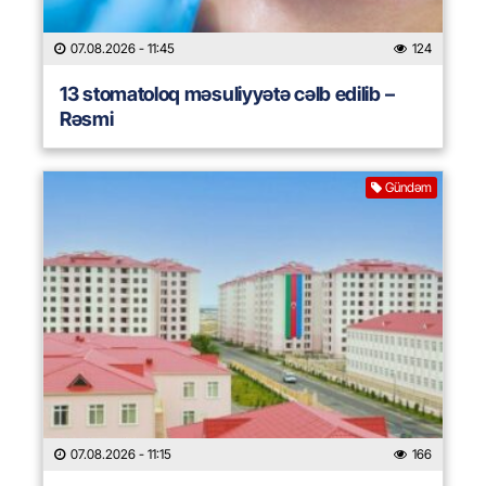
07.08.2026
- 11:45
124
13 stomatoloq məsuliyyətə cəlb edilib –
Rəsmi
Gündəm
07.08.2026
- 11:15
166