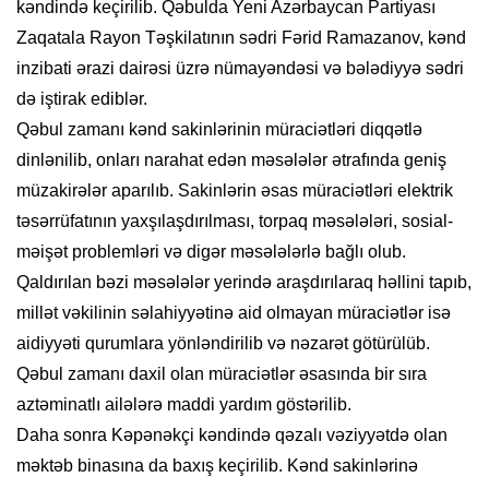
kəndində keçirilib. Qəbulda Yeni Azərbaycan Partiyası
Zaqatala Rayon Təşkilatının sədri Fərid Ramazanov, kənd
inzibati ərazi dairəsi üzrə nümayəndəsi və bələdiyyə sədri
də iştirak ediblər.
Qəbul zamanı kənd sakinlərinin müraciətləri diqqətlə
dinlənilib, onları narahat edən məsələlər ətrafında geniş
müzakirələr aparılıb. Sakinlərin əsas müraciətləri elektrik
təsərrüfatının yaxşılaşdırılması, torpaq məsələləri, sosial-
məişət problemləri və digər məsələlərlə bağlı olub.
Qaldırılan bəzi məsələlər yerində araşdırılaraq həllini tapıb,
millət vəkilinin səlahiyyətinə aid olmayan müraciətlər isə
aidiyyəti qurumlara yönləndirilib və nəzarət götürülüb.
Qəbul zamanı daxil olan müraciətlər əsasında bir sıra
aztəminatlı ailələrə maddi yardım göstərilib.
Daha sonra Kəpənəkçi kəndində qəzalı vəziyyətdə olan
məktəb binasına da baxış keçirilib. Kənd sakinlərinə