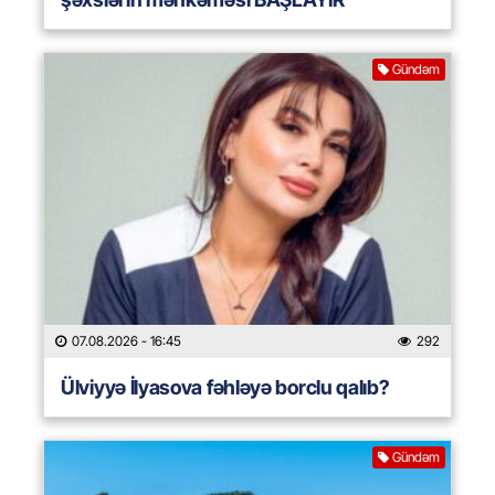
Gündəm
07.08.2026
- 16:45
292
Ülviyyə İlyasova fəhləyə borclu qalıb?
Gündəm