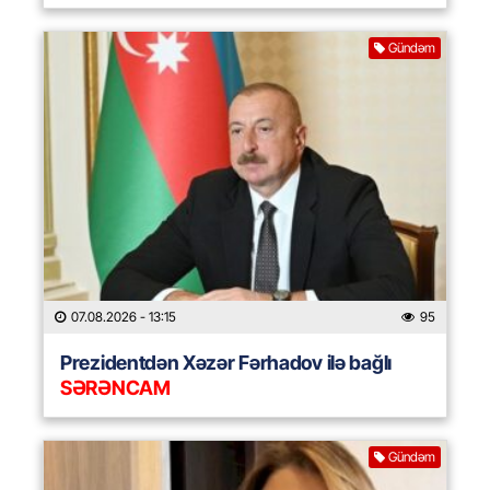
Gündəm
07.08.2026
- 13:15
95
Prezidentdən Xəzər Fərhadov ilə bağlı
SƏRƏNCAM
Gündəm