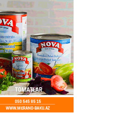
 qadın qətlə yetirildi – Şübhəli
 oğludur
2026
- 16:00
247
də 37,6 milyon, Rusiyada 16,7
– Azərbaycanlıların yemək
i
2026
- 15:45
170
yada yeni səfirimiz kimdir? –
2026
- 15:30
173
, Səudiyyə Ərəbistanı və
an arasında Məkkə müdafiə
imzalanıb