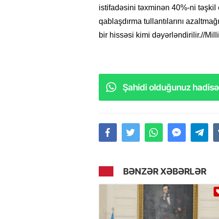
istifadəsini təxminən 40%-ni təşki
qablaşdırma tullantılarını azaltmağ
bir hissəsi kimi dəyərləndirilir.//Mill
Şahidi olduğunuz hadisəl
BƏNZƏR XƏBƏRLƏR