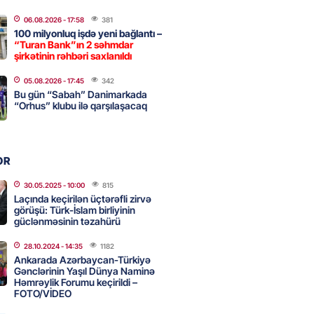
2026
- 09:20
128
06.08.2026
- 17:58
381
100 milyonluq işdə yeni bağlantı –
“Turan Bank”ın 2 səhmdar
şirkətinin rəhbəri saxlanıldı
urun xanımına da qiyabi həbs
erildi
05.08.2026
- 17:45
342
Bu gün “Sabah” Danimarkada
2026
- 09:11
168
“Orhus” klubu ilə qarşılaşacaq
uz cərrahiyyə təhlükəsi:
OR
sal Hospital”da sertifikatsız
skandalı
30.05.2025
- 10:00
815
Laçında keçirilən üçtərəfli zirvə
2026
- 18:31
437
görüşü: Türk-İslam birliyinin
güclənməsinin təzahürü
28.10.2024
- 14:35
1182
nın tərəzi məntəqələrindən
Ankarada Azərbaycan-Türkiyə
 -156 ya yaşıl, vətəndaşa qırmızı
Gənclərinin Yaşıl Dünya Naminə
Həmrəylik Forumu keçirildi –
FOTO/VİDEO
2026
- 18:00
181