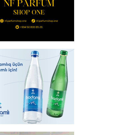
ıl həmləsinə start verib
2026
- 17:00
288
 İlyasova fəhləyə borclu qalıb?
2026
- 16:45
286
Strateji Müdafiə Sazişi”nin
yəti nədir? -ŞƏRH
2026
- 16:30
187
ya klubuna keçən Kamil
ul”da oynamaq istəyir
2026
- 16:15
263