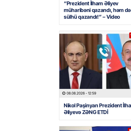
“Prezident İlham Əliyev
müharibəni qazandı, həm də
sülhü qazandı!” – Video
08.08.2026
- 12:59
Nikol Paşinyan Prezident İlh
Əliyevə ZƏNG ETDİ