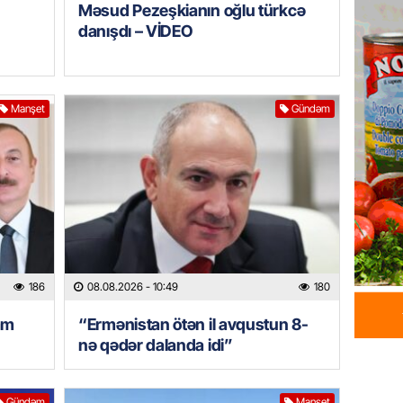
Məsud Pezeşkianın oğlu türkcə
Tovuzda
danışdı – VİDEO
qardaşı
07.08.
GÜNDƏM
Manşet
Gündəm
Türkiyə
milyon 
xərclər
07.08.
GÜNDƏM
Malayzi
Dosye
186
08.08.2026
- 10:49
180
07.08.
am
“Ermənistan ötən il avqustun 8-
MANŞET
nə qədər dalanda idi”
Türkiyə
Pakist
sazişi 
Gündəm
Manşet