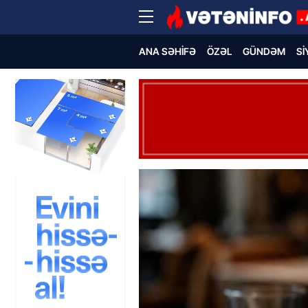
ANA SƏHIFƏ
ÖZƏL
GÜNDƏM
SI