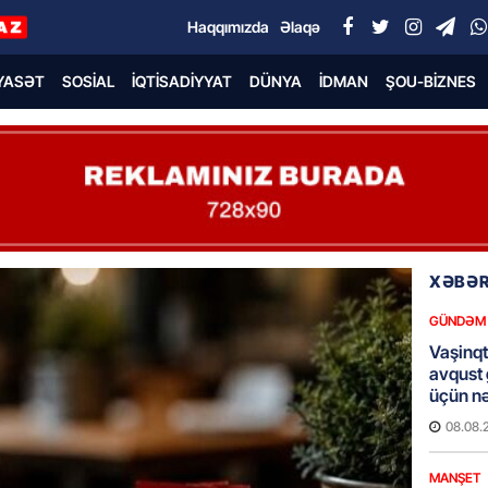
Haqqımızda
Əlaqə
YASƏT
SOSIAL
İQTISADIYYAT
DÜNYA
İDMAN
ŞOU-BIZNES
XƏBƏR
GÜNDƏM
Vaşinqt
avqust
üçün nə
08.08.
MANŞET