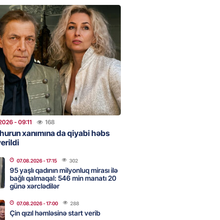
ent İlham Əliyev müharibəni
, həm də sülhü qazandı!” –
2026
- 14:50
141
ezeşkianın oğlu türkcə danışdı
O
2026
- 14:39
105
2026
- 09:11
168
aşinyan Prezident İlham Əliyevə
hurun xanımına da qiyabi həbs
erildi
TDİ
2026
- 12:59
186
07.08.2026
- 17:15
302
95 yaşlı qadının milyonluq mirası ilə
bağlı qalmaqal: 546 min manatı 20
günə xərclədilər
nddə traktor minaya düşdü
07.08.2026
- 17:00
288
2026
- 12:09
159
Çin qızıl həmləsinə start verib