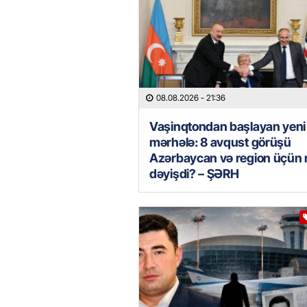
08.08.2026
- 21:36
Vaşinqtondan başlayan yeni
mərhələ: 8 avqust görüşü
Azərbaycan və region üçün 
dəyişdi? – ŞƏRH