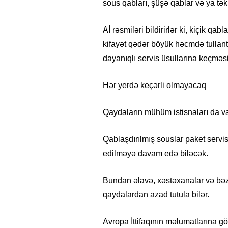
sous qabları, şüşə qablar və ya təkr
Aİ rəsmiləri bildirirlər ki, kiçik qa
kifayət qədər böyük həcmdə tullant
dayanıqlı servis üsullarına keçməsi
Hər yerdə keçərli olmayacaq
Qaydaların mühüm istisnaları da va
Qablaşdırılmış souslar paket servis 
edilməyə davam edə biləcək.
Bundan əlavə, xəstəxanalar və bəz
qaydalardan azad tutula bilər.
Avropa İttifaqının məlumatlarına gö