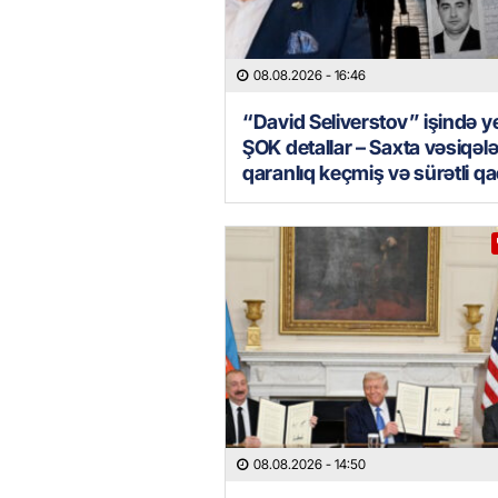
08.08.2026
- 16:46
“David Seliverstov” işində y
ŞOK detallar – Saxta vəsiqələ
qaranlıq keçmiş və sürətli qa
08.08.2026
- 14:50