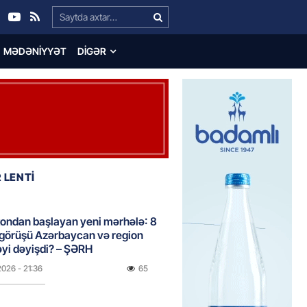
Search…
MƏDƏNIYYƏT
DIGƏR
 LENTİ
ondan başlayan yeni mərhələ: 8
 görüşü Azərbaycan və region
yi dəyişdi? – ŞƏRH
2026
- 21:36
65