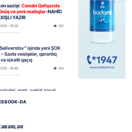
on sazişi:
Cənubi Qafqazda
önüş və yeni reallıqlar
-NAHİD
IŞLI YAZIR
2026
- 18:26
145
Seliverstov” işində yeni ŞOK
r – Saxta vəsiqələr, qaranlıq
və sürətli qaçış
2026
- 16:46
144
clərini, qızılı, cehizi zəruri
ar evlənməsə yaxşıdır” —
ACEBOOK-DA
t
2026
- 15:37
167
XƏBƏRLƏR