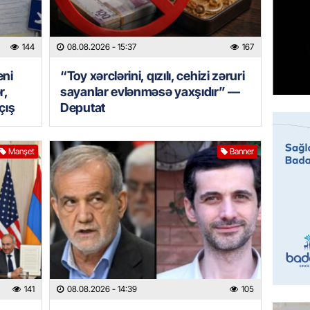
Çin qız
07.08.
144
08.08.2026
- 15:37
167
GÜNDƏM
eni
“Toy xərclərini, qızılı, cehizi zəruri
Ülviyyə
r,
sayanlar evlənməsə yaxşıdır” —
07.08.
çış
Deputat
MANŞET
“Birgə 
Manşet
Banner
əhəmiy
07.08.
İDMAN
Albani
“Liverp
07.08.
141
08.08.2026
- 14:39
105
HADISƏ