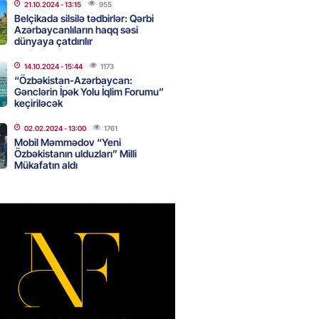
21.10.2024
- 13:15
955
Belçikada silsilə tədbirlər: Qərbi
Azərbaycanlıların haqq səsi
dünyaya çatdırılır
idmətə görə rüşvət alan vəzifəli
rin məhkəməsi BAŞLAYIR
14.10.2024
- 15:44
1173
2026
“Özbəkistan-Azərbaycan:
- 17:45
183
Gənclərin İpək Yolu İqlim Forumu”
keçiriləcək
02.02.2024
- 13:00
1761
 şənliyində yaralanan rus
Mobil Məmmədov “Yeni
 öldü – VİDEO
Özbəkistanın ulduzları” Milli
Mükafatın aldı
2026
- 17:30
296
ı qadının milyonluq mirası ilə
almaqal: 546 min manatı 20
rclədilər
2026
- 17:15
302