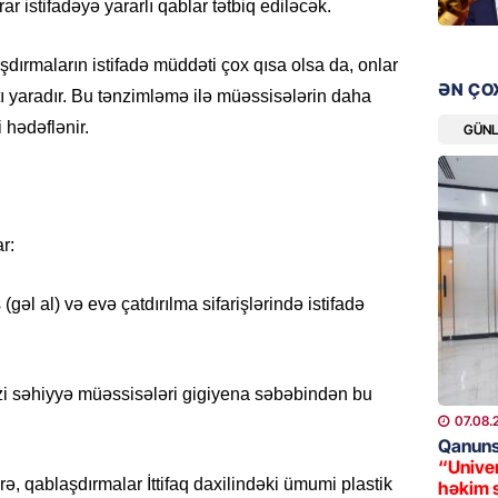
ar istifadəyə yararlı qablar tətbiq ediləcək.
GÜNDƏM
“Erməni
blaşdırmaların istifadə müddəti çox qısa olsa da, onlar
qədər d
ƏN ÇO
ı yaradır. Bu tənzimləmə ilə müəssisələrin daha
08.08.
 hədəflənir.
GÜN
ŞOU-BIZ
“Qızımı
xərcləy
r:
08.08.
GÜNDƏM
(gəl al) və evə çatdırılma sifarişlərində istifadə
18 il s
regiond
08.08.
i səhiyyə müəssisələri gigiyena səbəbindən bu
07.08.
MANŞET
Qanuns
“Univer
17 yaşl
rə, qablaşdırmalar İttifaq daxilindəki ümumi plastik
həkim 
olundu