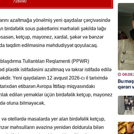
“Prezid
qazandı
Video
ılarını azaltmağa yönəlmiş yeni qaydalar çərçivəsində
08.08.
n birdəfəlik sous paketlərini mərhələli şəkildə ləğv
BANNER
əsasən, ketçup, mayonez, xardal, şəkər və bənzər
Məsud P
ada təqdim edilməsinə məhdudiyyət qoyulacaq.
– VİDE
08.08.
blaşdırma Tullantıları Reqlamenti (PPWR)
d plastik istifadəsini azaltmaq və təkrar istifadə edilə
MANŞET
08.08.
əkdir. Yeni qaydaların 12 avqust 2026-cı il tarixində
Nikol P
Bu məş
qərarı v
tarixdən etibarən Avropa İttifaqı miqyasındakı
ZƏNG E
hlak edilən yeməklər üçün birdəfəlik ketçup, mayonez
08.08.
adə oluna bilməyəcək.
ÖLKƏ
Xocavə
 və otellərdə masalarda yer alan birdəfəlik ketçup,
08.08.
zər məhsulların əvəzinə yenidən doldurula bilən