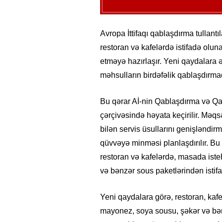
Avropa İttifaqı qablaşdırma tullant
restoran və kafelərdə istifadə oluna
etməyə hazırlaşır. Yeni qaydalara 
məhsulların birdəfəlik qablaşdırm
Bu qərar Aİ-nin Qablaşdırma və Qa
çərçivəsində həyata keçirilir. Məqsə
bilən servis üsullarını genişləndirm
qüvvəyə minməsi planlaşdırılır. Bu 
restoran və kafelərdə, masada iste
və bənzər sous paketlərindən istif
Yeni qaydalara görə, restoran, kafe
mayonez, soya sousu, şəkər və bən