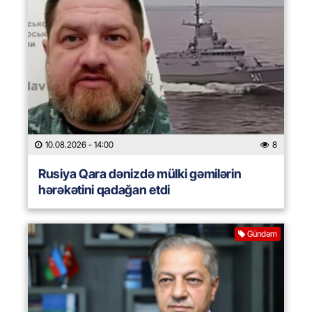
10.08.2026
- 14:00
8
Rusiya Qara dənizdə mülki gəmilərin
hərəkətini qadağan etdi
Gündəm