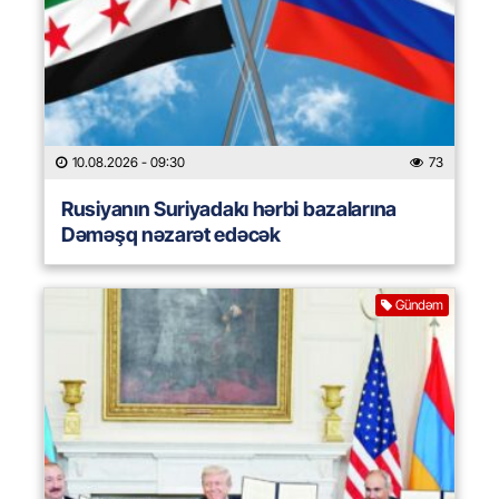
10.08.2026
- 09:30
73
Rusiyanın Suriyadakı hərbi bazalarına
Dəməşq nəzarət edəcək
Gündəm