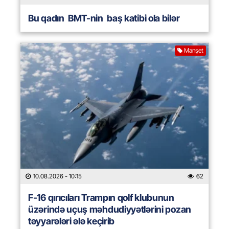
Bu qadın BMT-nin baş katibi ola bilər
Manşet
10.08.2026
- 10:15
62
F-16 qırıcıları Trampın qolf klubunun
üzərində uçuş məhdudiyyətlərini pozan
təyyarələri ələ keçirib