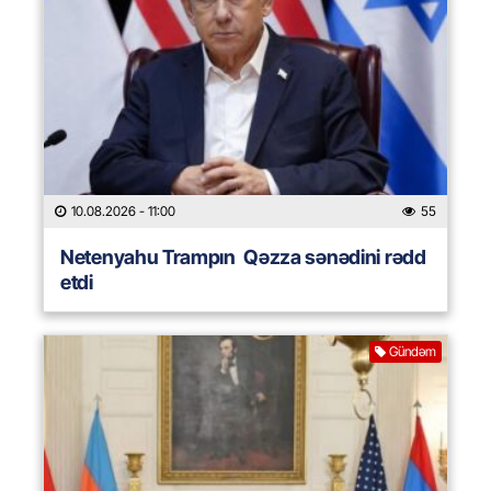
10.08.2026
- 11:00
55
Netenyahu Trampın Qəzza sənədini rədd
etdi
Gündəm