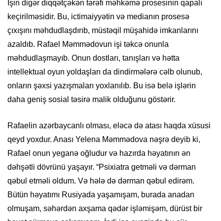
İşin digər diqqətçəkən tərəfi məhkəmə prosesinin qapalı
keçirilməsidir. Bu, ictimaiyyətin və medianın prosesə
çıxışını məhdudlaşdırıb, müstəqil müşahidə imkanlarını
azaldıb. Rafael Məmmədovun işi təkcə onunla
məhdudlaşmayıb. Onun dostları, tanışları və hətta
intellektual oyun yoldaşları da dindirmələrə cəlb olunub,
onların şəxsi yazışmaları yoxlanılıb. Bu isə belə işlərin
daha geniş sosial təsirə malik olduğunu göstərir.
Rafaelin azərbaycanlı olması, eləcə də atası haqda xüsusi
qeyd yoxdur. Anası Yelena Məmmədova nəşrə deyib ki,
Rafael onun yeganə oğludur və hazırda həyatının ən
dəhşətli dövrünü yaşayır. “Psixiatra getməli və dərman
qəbul etməli oldum. Və hələ də dərman qəbul edirəm.
Bütün həyatımı Rusiyada yaşamışam, burada anadan
olmuşam, səhərdən axşama qədər işləmişəm, dürüst bir