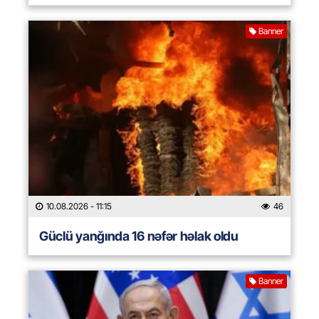
Banner
10.08.2026
- 11:15
46
Güclü yanğında 16 nəfər həlak oldu
Banner