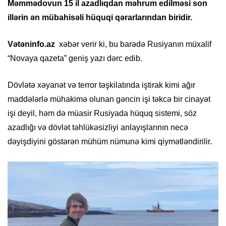
Məmmədovun 15 il azadlıqdan məhrum edilməsi son
illərin ən mübahisəli hüquqi qərarlarından biridir.
Vətəninfo.az
xəbər verir ki, bu barədə Rusiyanın müxalif
“Novaya qazeta” geniş yazı dərc edib.
Dövlətə xəyanət və terror təşkilatında iştirak kimi ağır
maddələrlə mühakimə olunan gəncin işi təkcə bir cinayət
işi deyil, həm də müasir Rusiyada hüquq sistemi, söz
azadlığı və dövlət təhlükəsizliyi anlayışlarının necə
dəyişdiyini göstərən mühüm nümunə kimi qiymətləndirilir.