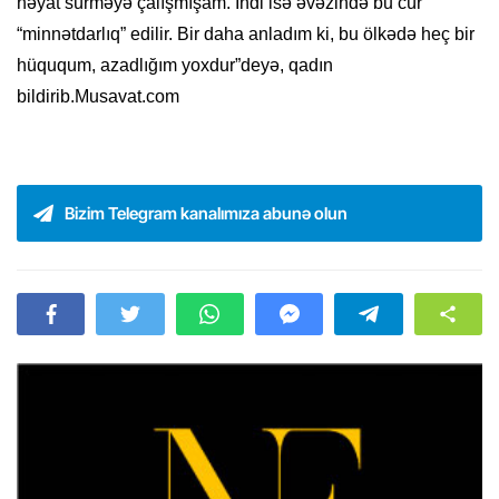
həyat sürməyə çalışmışam. İndi isə əvəzində bu cür
“minnətdarlıq” edilir. Bir daha anladım ki, bu ölkədə heç bir
hüququm, azadlığım yoxdur”deyə, qadın
bildirib.Musavat.com
Bizim Telegram kanalımıza abunə olun