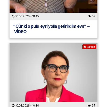
10.08.2026
- 10:45
57
“Çünki o pulu əyri yolla gətirirdim evə” –
VİDEO
Banner
10.08.2026
- 10:30
64