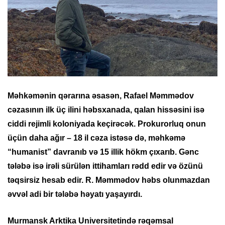
Məhkəmənin qərarına əsasən, Rafael Məmmədov
cəzasının ilk üç ilini həbsxanada, qalan hissəsini isə
ciddi rejimli koloniyada keçirəcək. Prokurorluq onun
üçün daha ağır – 18 il cəza istəsə də, məhkəmə
“humanist” davranıb və 15 illik hökm çıxarıb. Gənc
tələbə isə irəli sürülən ittihamları rədd edir və özünü
təqsirsiz hesab edir.
R. Məmmədov həbs olunmazdan
əvvəl adi bir tələbə həyatı yaşayırdı.
Murmansk Arktika Universitetində rəqəmsal