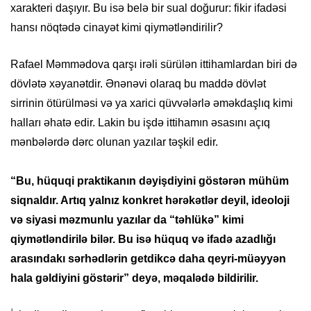
xarakteri daşıyır. Bu isə belə bir sual doğurur: fikir ifadəsi
hansı nöqtədə cinayət kimi qiymətləndirilir?
Rafael Məmmədova qarşı irəli sürülən ittihamlardan biri də
dövlətə xəyanətdir. Ənənəvi olaraq bu maddə dövlət
sirrinin ötürülməsi və ya xarici qüvvələrlə əməkdaşlıq kimi
halları əhatə edir. Lakin bu işdə ittihamın əsasını açıq
mənbələrdə dərc olunan yazılar təşkil edir.
“Bu, hüquqi praktikanın dəyişdiyini göstərən mühüm
siqnaldır. Artıq yalnız konkret hərəkətlər deyil, ideoloji
və siyasi məzmunlu yazılar da “təhlükə” kimi
qiymətləndirilə bilər. Bu isə hüquq və ifadə azadlığı
arasındakı sərhədlərin getdikcə daha qeyri-müəyyən
hala gəldiyini göstərir” deyə, məqalədə bildirilir.