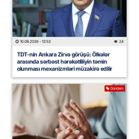
10.08.2026
- 13:53
24
TDT-nin Ankara Zirvə görüşü: Ölkələr
arasında sərbəst hərəkətliliyin təmin
olunması mexanizmləri müzakirə edilir
Gündəm