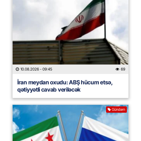
10.08.2026
- 09:45
69
İran meydan oxudu: ABŞ hücum etsə,
qətiyyətli cavab veriləcək
Gündəm