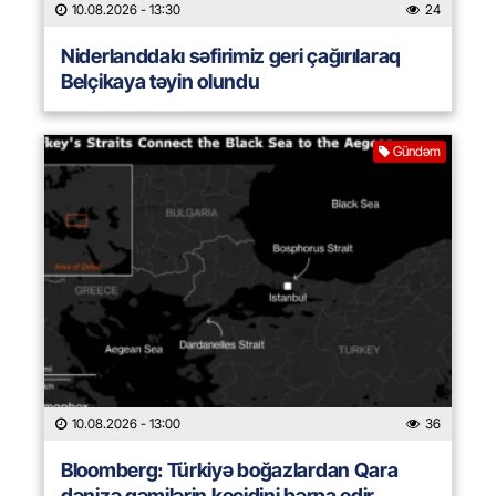
10.08.2026
- 13:30
24
Niderlanddakı səfirimiz geri çağırılaraq
Belçikaya təyin olundu
Gündəm
10.08.2026
- 13:00
36
Bloomberg: Türkiyə boğazlardan Qara
dənizə gəmilərin keçidini bərpa edir