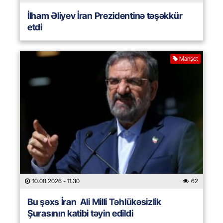
İlham Əliyev İran Prezidentinə təşəkkür
etdi
Manşet
10.08.2026
- 11:30
62
Bu şəxs İran Ali Milli Təhlükəsizlik
Şurasının katibi təyin edildi