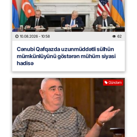
10.08.2026
- 10:58
62
Cənubi Qafqazda uzunmüddətli sülhün
mümkünlüyünü göstərən mühüm siyasi
hadisə
Gündəm