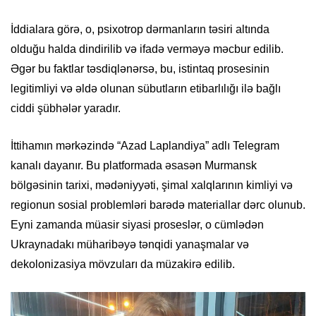
İddialara görə, o, psixotrop dərmanların təsiri altında
olduğu halda dindirilib və ifadə verməyə məcbur edilib.
Əgər bu faktlar təsdiqlənərsə, bu, istintaq prosesinin
legitimliyi və əldə olunan sübutların etibarlılığı ilə bağlı
ciddi şübhələr yaradır.
İttihamın mərkəzində “Azad Laplandiya” adlı Telegram
kanalı dayanır. Bu platformada əsasən Murmansk
bölgəsinin tarixi, mədəniyyəti, şimal xalqlarının kimliyi və
regionun sosial problemləri barədə materiallar dərc olunub.
Eyni zamanda müasir siyasi proseslər, o cümlədən
Ukraynadakı müharibəyə tənqidi yanaşmalar və
dekolonizasiya mövzuları da müzakirə edilib.