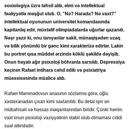
sosiologiya üzrə təhsil alıb, elmi və intellektual
fəaliyyətlə məşğul olub. O, “Nə? Harada? Nə vaxt?”
intellektual oyununun universitet komandasında
kapitanlıq edir, müxtəlif olimpiadalarda uğurlar qazanıb.
Nəşr yazır ki, onu tanıyanlar sakit, münaqişədən uzaq
və bilik yönümlü bir gənc kimi xarakterizə edirlər. Lakin
bu portret qısa müddət ərzində köklü şəkildə dəyişib.
Onun həyatı ağır psixoloji böhranla sarsılıb. Depressiya
keçirən Rafael intihara cəhd edib və psixiatriya
müəssisəsində müalicə alıb.
Rafael Məmmədovun anasının sözlərinə görə, oğlu
xəstəxanadan çıxan kimi saxlanılıb. Bu detal işin ən
mübahisəli və həssas məqamlarından biridir. Çünki həmin
vaxt onun psixoloji vəziyyətinin stabil olub-olmaması ciddi
sual altındadır.