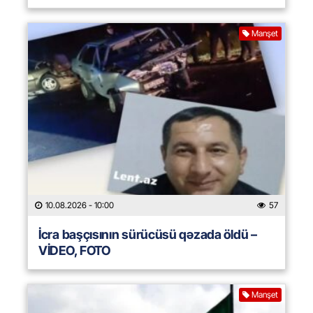
Manşet
10.08.2026
- 10:00
57
İcra başçısının sürücüsü qəzada öldü –
VİDEO, FOTO
Manşet