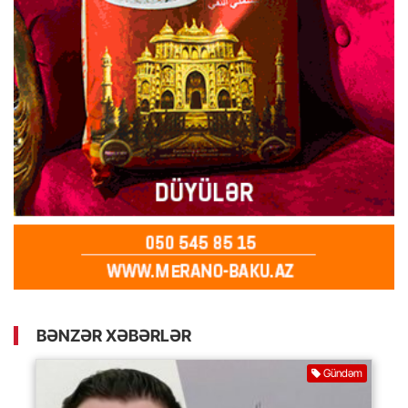
BƏNZƏR XƏBƏRLƏR
Gündəm