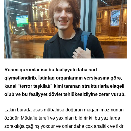
Rəsmi qurumlar isə bu fəaliyyəti daha sərt
qiymətləndirib. İstintaq orqanlarının versiyasına görə,
kanal “terror təşkilatı” kimi tanınan strukturlarla əlaqəli
olub və bu fəaliyyət dövlət təhlükəsizliyinə zərər vurub.
Lakin burada əsas mübahisə doğuran məqam məzmunun
özüdür. Müdafiə tərəfi və yaxınları bildirir ki, bu yazılarda
zorakılığa çağırış yoxdur və onlar daha çox analitik və fikir