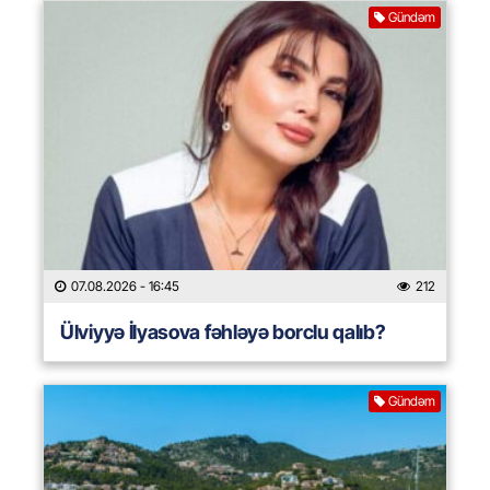
Gündəm
07.08.2026
- 16:45
212
Ülviyyə İlyasova fəhləyə borclu qalıb?
Gündəm