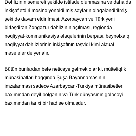
Dəhlizinin səmərəli şəkildə istifadə olunmasına və daha da
inkişaf etdirilməsinə yönəldilmiş səylərin əlaqələndirilmiş
şəkildə davam etdirilməsi, Azərbaycan və Türkiyəni
birləşdirən Zəngəzur dəhlizinin açılması, regionda
nəqliyyat-kommunikasiya əlaqələrinin bərpası, beynəlxalq
nəqliyyat dəhlizlərinin inkişafının təşviqi kimi aktual
məsələlər də yer alır.
Bütün bunlardan belə nəticəyə gəlmək olar ki, müttəfiqlik
münasibətləri haqqında Şuşa Bəyannaməsinin
imzalanması sadəcə Azərbaycan-Türkiyə münasibətləri
baxımından deyil bölgənin və Türk dünyasının gələcəyi
baxımından tarixi bir hadisə olmuşdur.