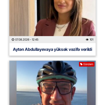
07.08.2026
- 12:45
101
Aytən Abdullayevaya yüksək vəzifə verildi
Gündəm