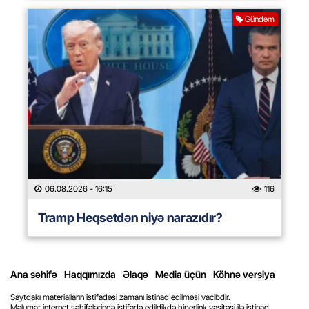
Gündəm
06.08.2026
- 16:15
116
Tramp Heqsetdən niyə narazıdır?
Ana səhifə
Haqqımızda
Əlaqə
Media üçün
Köhnə versiya
Saytdakı materialların istifadəsi zamanı istinad edilməsi vacibdir.
Məlumat internet səhifələrində istifadə edildikdə hiperlink vasitəsi ilə istinad