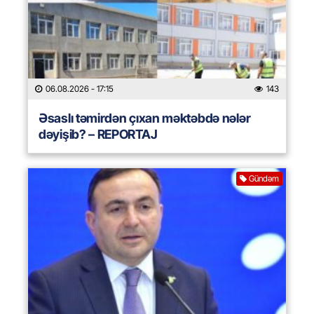
06.08.2026
- 17:15
143
Əsaslı təmirdən çıxan məktəbdə nələr
dəyişib? – REPORTAJ
Gündəm