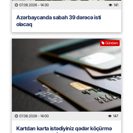
07.08.2026
- 14:30
141
Azərbaycanda sabah 39 dərəcə isti
olacaq
Gündəm
07.08.2026
- 14:00
147
Kartdan karta istədiyiniz qədər köçürmə