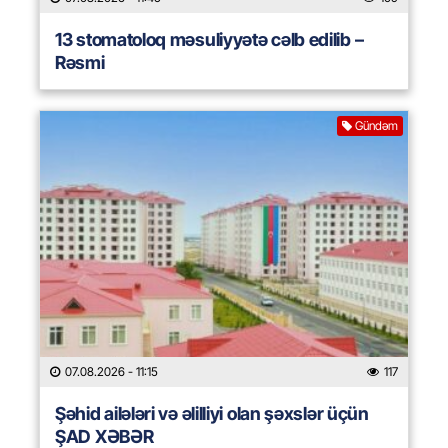
13 stomatoloq məsuliyyətə cəlb edilib –
Rəsmi
Gündəm
07.08.2026
- 11:15
117
Şəhid ailələri və əlilliyi olan şəxslər üçün
ŞAD XƏBƏR