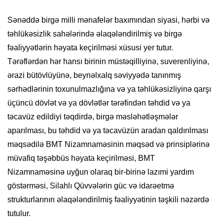
Sənəddə birgə milli mənafelər baxımından siyasi, hərbi və
təhlükəsizlik sahələrində əlaqələndirilmiş və birgə
fəaliyyətlərin həyata keçirilməsi xüsusi yer tutur.
Tərəflərdən hər hansı birinin müstəqilliyinə, suverenliyinə,
ərazi bütövlüyünə, beynəlxalq səviyyədə tanınmış
sərhədlərinin toxunulmazlığına və ya təhlükəsizliyinə qarşı
üçüncü dövlət və ya dövlətlər tərəfindən təhdid və ya
təcavüz edildiyi təqdirdə, birgə məsləhətləşmələr
aparılması, bu təhdid və ya təcavüzün aradan qaldırılması
məqsədilə BMT Nizamnaməsinin məqsəd və prinsiplərinə
müvafiq təşəbbüs həyata keçirilməsi, BMT
Nizamnaməsinə uyğun olaraq bir-birinə lazımi yardım
göstərməsi, Silahlı Qüvvələrin güc və idarəetmə
strukturlarının əlaqələndirilmiş fəaliyyətinin təşkili nəzərdə
tutulur.