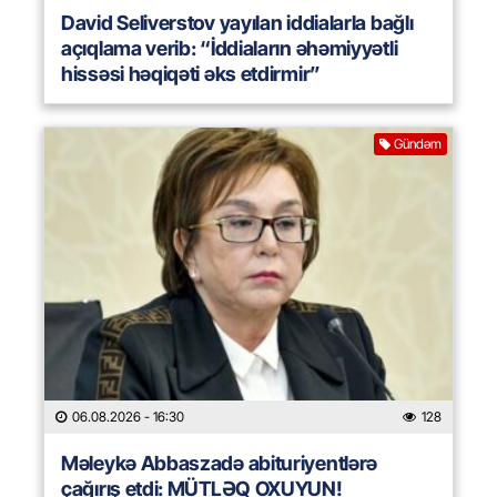
David Seliverstov yayılan iddialarla bağlı
açıqlama verib: “İddiaların əhəmiyyətli
hissəsi həqiqəti əks etdirmir”
Gündəm
06.08.2026
- 16:30
128
Məleykə Abbaszadə abituriyentlərə
çağırış etdi: MÜTLƏQ OXUYUN!