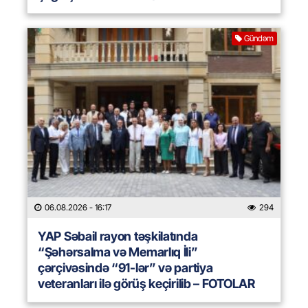
Gündəm
06.08.2026
- 16:17
294
YAP Səbail rayon təşkilatında
“Şəhərsalma və Memarlıq İli”
çərçivəsində “91-lər” və partiya
veteranları ilə görüş keçirilib – FOTOLAR