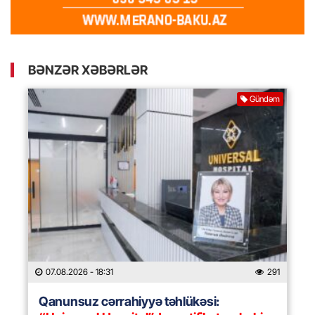
BƏNZƏR XƏBƏRLƏR
Gündəm
07.08.2026
- 18:31
291
Qanunsuz cərrahiyyə təhlükəsi: