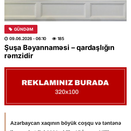
GÜNDƏM
09.06.2026
- 06:10
185
Şuşa Bəyannaməsi – qardaşlığın
rəmzidir
Azərbaycan xaqının böyük coşqu və təntənə