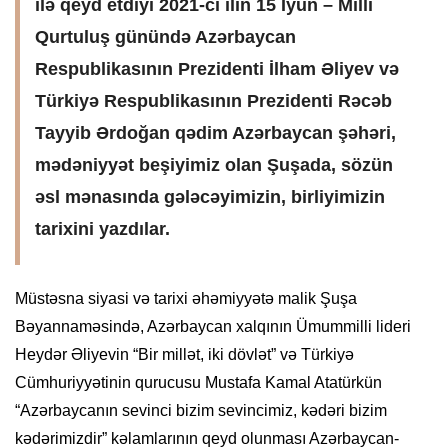
ilə qeyd etdiyi 2021-ci ilin 15 İyun – Milli
Qurtuluş günündə Azərbaycan
Respublikasının Prezidenti İlham Əliyev və
Türkiyə Respublikasının Prezidenti Rəcəb
Tayyib Ərdoğan qədim Azərbaycan şəhəri,
mədəniyyət beşiyimiz olan Şuşada, sözün
əsl mənasında gələcəyimizin, birliyimizin
tarixini yazdılar.
Müstəsna siyasi və tarixi əhəmiyyətə malik Şuşa
Bəyannaməsində, Azərbaycan xalqının Ümummilli lideri
Heydər Əliyevin “Bir millət, iki dövlət” və Türkiyə
Cümhuriyyətinin qurucusu Mustafa Kamal Atatürkün
“Azərbaycanın sevinci bizim sevincimiz, kədəri bizim
kədərimizdir” kəlamlarının qeyd olunması Azərbaycan-