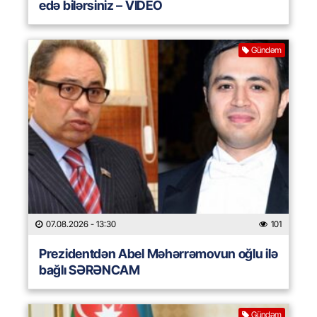
edə bilərsiniz – VİDEO
Gündəm
07.08.2026
- 13:30
101
Prezidentdən Abel Məhərrəmovun oğlu ilə
bağlı SƏRƏNCAM
Gündəm