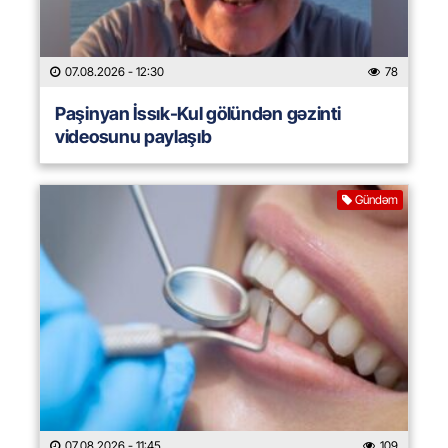
07.08.2026
- 12:30
78
Paşinyan İssık-Kul gölündən gəzinti
videosunu paylaşıb
Gündəm
07.08.2026
- 11:45
109