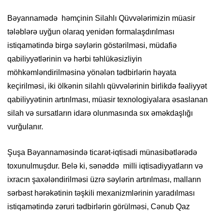
Bəyannamədə həmçinin Silahlı Qüvvələrimizin müasir
tələblərə uyğun olaraq yenidən formalaşdırılması
istiqamətində birgə səylərin göstərilməsi, müdafiə
qabiliyyətlərinin və hərbi təhlükəsizliyin
möhkəmləndirilməsinə yönələn tədbirlərin həyata
keçirilməsi, iki ölkənin silahlı qüvvələrinin birlikdə fəaliyyət
qabiliyyətinin artırılması, müasir texnologiyalara əsaslanan
silah və sursatların idarə olunmasında sıx əməkdaşlığı
vurğulanır.
Şuşa Bəyannaməsində ticarət-iqtisadi münasibətlərədə
toxunulmuşdur. Belə ki, sənəddə milli iqtisadiyyatların və
ixracın şaxələndirilməsi üzrə səylərin artırılması, malların
sərbəst hərəkətinin təşkili mexanizmlərinin yaradılması
istiqamətində zəruri tədbirlərin görülməsi, Cənub Qaz