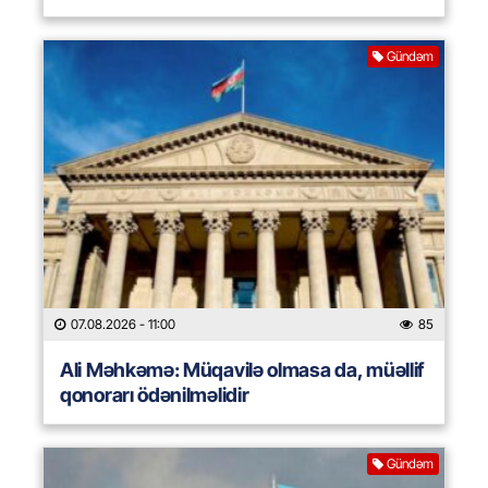
Gündəm
07.08.2026
- 11:00
85
Ali Məhkəmə: Müqavilə olmasa da, müəllif
qonorarı ödənilməlidir
Gündəm