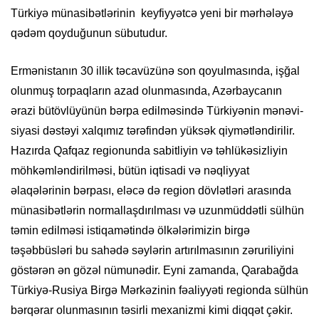
Türkiyə münasibətlərinin keyfiyyətcə yeni bir mərhələyə
qədəm qoyduğunun sübutudur.
Ermənistanın 30 illik təcavüzünə son qoyulmasında, işğal
olunmuş torpaqların azad olunmasında, Azərbaycanın
ərazi bütövlüyünün bərpa edilməsində Türkiyənin mənəvi-
siyasi dəstəyi xalqımız tərəfindən yüksək qiymətləndirilir.
Hazırda Qafqaz regionunda sabitliyin və təhlükəsizliyin
möhkəmləndirilməsi, bütün iqtisadi və nəqliyyat
əlaqələrinin bərpası, eləcə də region dövlətləri arasında
münasibətlərin normallaşdırılması və uzunmüddətli sülhün
təmin edilməsi istiqamətində ölkələrimizin birgə
təşəbbüsləri bu sahədə səylərin artırılmasının zəruriliyini
göstərən ən gözəl nümunədir. Eyni zamanda, Qarabağda
Türkiyə-Rusiya Birgə Mərkəzinin fəaliyyəti regionda sülhün
bərqərar olunmasının təsirli mexanizmi kimi diqqət çəkir.