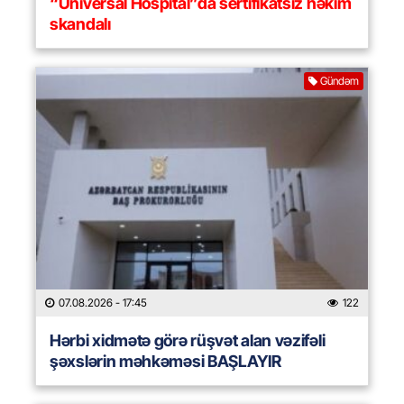
“Universal Hospital”da sertifikatsız həkim
skandalı
Gündəm
07.08.2026
- 17:45
122
Hərbi xidmətə görə rüşvət alan vəzifəli
şəxslərin məhkəməsi BAŞLAYIR