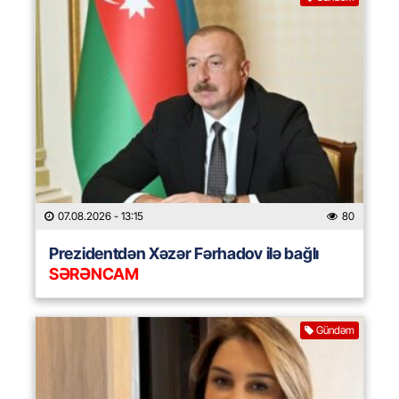
07.08.2026
- 13:15
80
Prezidentdən Xəzər Fərhadov ilə bağlı
SƏRƏNCAM
Gündəm