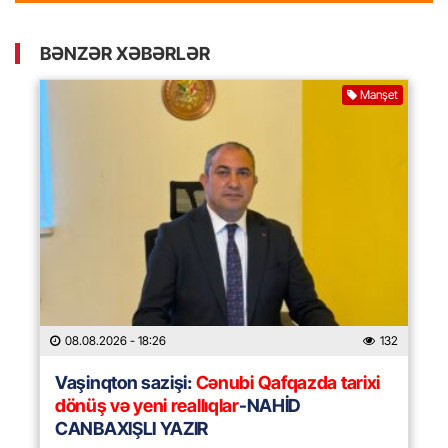
BƏNZƏR XƏBƏRLƏR
Manşet
08.08.2026
- 18:26
132
Vaşinqton sazişi:
Cənubi Qafqazda tarixi
dönüş və yeni reallıqlar
-NAHİD
CANBAXIŞLI YAZIR