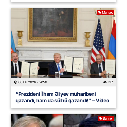
Manşet
08.08.2026
- 14:50
137
“Prezident İlham Əliyev müharibəni
qazandı, həm də sülhü qazandı!” – Video
Banner