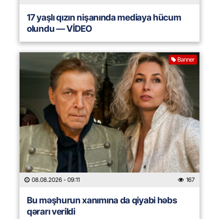
17 yaşlı qızın nişanında mediaya hücum
olundu — VİDEO
Banner
08.08.2026
- 09:11
167
Bu məşhurun xanımına da qiyabi həbs
qərarı verildi