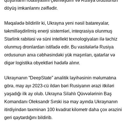
qoşunların rotasiyasını çətinləşdirir və Rusiya ordusunun
döyüş imkanlarını zəiflədir.
Məqalədə bildirilir ki, Ukrayna yeni nəsil batareyalar,
təkmilləşdirilmiş enerji sistemləri, inteqrasiya olunmuş
Starlink rabitəsi və süni intellekt texnologiyaları ilə təchiz
olunmuş dronlardan istifadə edir. Bu vasitələrlə Rusiya
ordusunun arxa cəbhəsindəki yük maşınları, qatarlar və
digər logistika obyektləri hədəfə alınır.
Ukraynanın “DeepState” analitik layihəsinin məlumatına
görə, may ayı 2023-cü ildən bəri Rusiyanın ərazi itkiləri
yaşadığı ilk ay olub. Ukrayna Silahlı Qüvvələrinin Baş
Komandanı Oleksandr Sırski isə may ayında Ukraynanın
itirdiyindən təxminən 100 kvadrat kilometr daha çox ərazini
geri qaytardığını bildirib.