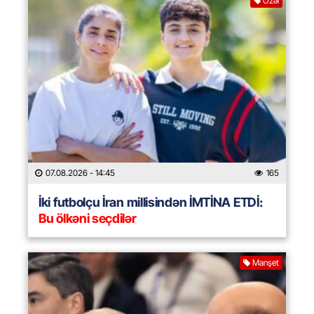
Özəl
07.08.2026
- 14:45
165
İki futbolçu İran millisindən İMTİNA ETDİ:
Bu ölkəni seçdilər
Manşet