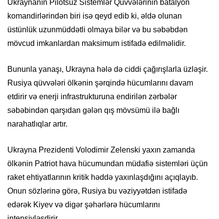
Ukraynanın Pilotsuz Sistemlər Qüvvələrinin batalyon
komandirlərindən biri isə qeyd edib ki, əldə olunan
üstünlük uzunmüddətli olmaya bilər və bu səbəbdən
mövcud imkanlardan maksimum istifadə edilməlidir.
Bununla yanaşı, Ukrayna hələ də ciddi çağırışlarla üzləşir.
Rusiya qüvvələri ölkənin şərqində hücumlarını davam
etdirir və enerji infrastrukturuna endirilən zərbələr
səbəbindən qarşıdan gələn qış mövsümü ilə bağlı
narahatlıqlar artır.
Ukrayna Prezidenti Volodimir Zelenski yaxın zamanda
ölkənin Patriot hava hücumundan müdafiə sistemləri üçün
raket ehtiyatlarının kritik həddə yaxınlaşdığını açıqlayıb.
Onun sözlərinə görə, Rusiya bu vəziyyətdən istifadə
edərək Kiyev və digər şəhərlərə hücumlarını
intensivləşdirir.