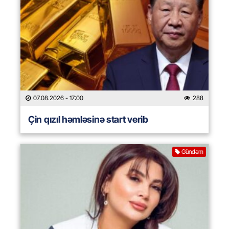
07.08.2026
- 17:00
288
Çin qızıl həmləsinə start verib
Gündəm