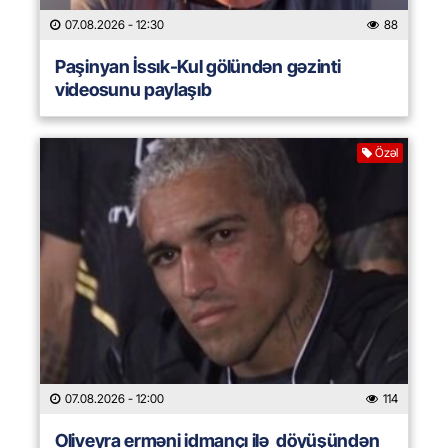
07.08.2026
- 12:30
88
Paşinyan İssık-Kul gölündən gəzinti
videosunu paylaşıb
Özəl
07.08.2026
- 12:00
114
Oliveyra erməni idmançı ilə döyüşündən