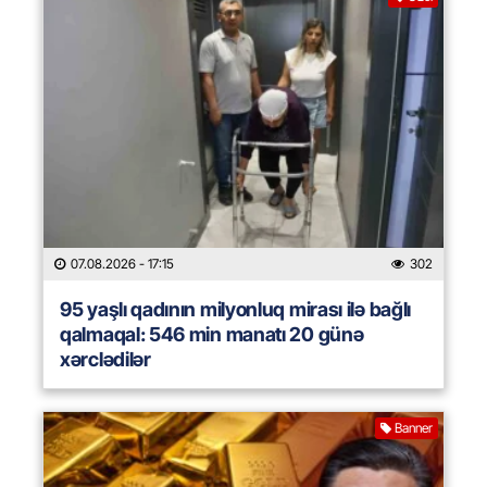
07.08.2026
- 17:15
302
95 yaşlı qadının milyonluq mirası ilə bağlı
qalmaqal: 546 min manatı 20 günə
xərclədilər
Banner