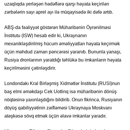
uzaqlıqda yerləşən hədəflərə qarşı həyata keçirilən
zərbələrin sayı aprel ayı ilə müqayisədə iki dəfə artıb.
ABŞ-da fəaliyyət göstərən Müharibənin Öyrənilməsi
İnstitutu (ISW) hesab edir ki, Ukraynanın
mexanikləşdirilmiş hücum əməliyyatları həyata keçirmək
üçün məhdud zaman pəncərəsi yaranıb. Bununla yanaşı,
Rusiya dronlarının yaratdığı təhlükə bu imkanların həyata
keçirilməsini çətinləşdirir.
Londondakı Kral Birləşmiş Xidmətlər İnstitutu (RUSI)nun
baş elmi əməkdaşı Cek Uotlinq isə müharibənin dönüş
nöqtəsinə yaxınlaşdığını bildirib. Onun fikrincə, Rusiyanın
döyüş qabiliyyətinin zəifləməsi Ukraynaya Moskvanı
atəşkəsə sövq etmək üçün əlavə imkanlar yaradır.