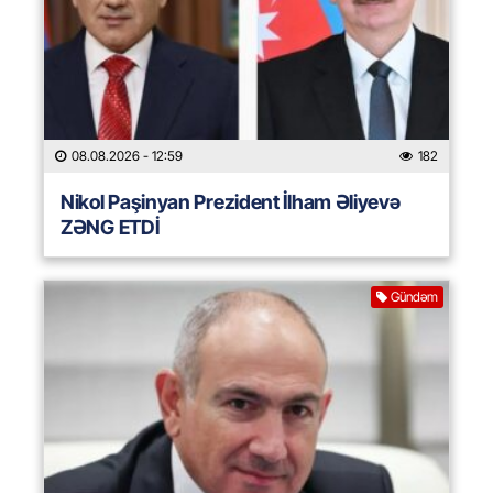
08.08.2026
- 12:59
182
Nikol Paşinyan Prezident İlham Əliyevə
ZƏNG ETDİ
Gündəm