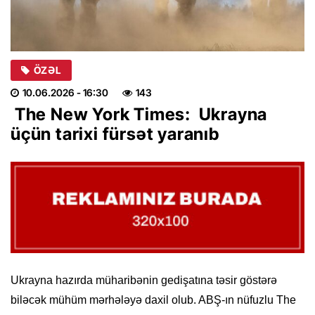
ÖZƏL
10.06.2026
- 16:30
143
The New York Times: Ukrayna
üçün tarixi fürsət yaranıb
Ukrayna hazırda müharibənin gedişatına təsir göstərə
biləcək mühüm mərhələyə daxil olub. ABŞ-ın nüfuzlu The