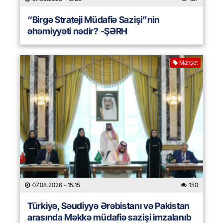
“Birgə Strateji Müdafiə Sazişi”nin
əhəmiyyəti nədir? -ŞƏRH
Manşet
07.08.2026
- 15:15
150
Türkiyə, Səudiyyə Ərəbistanı və Pakistan
arasında Məkkə müdafiə sazişi imzalanıb