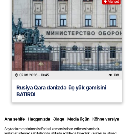
Manşet
07.08.2026
- 10:45
108
Rusiya Qara dənizdə üç yük gəmisini
BATIRDI
Ana səhifə
Haqqımızda
Əlaqə
Media üçün
Köhnə versiya
Saytdakı materialların istifadəsi zamanı istinad edilməsi vacibdir.
Məlumat internet səhifələrində istifadə edildikdə hiperlink vasitəsi ilə istinad