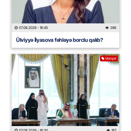
07.08.2026
- 16:45
286
Ülviyyə İlyasova fəhləyə borclu qalıb?
Manşet
07.08.2026
- 16:30
187