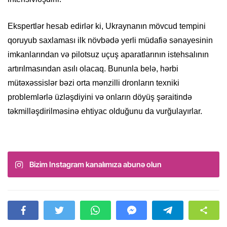
Ekspertlər hesab edirlər ki, Ukraynanın mövcud tempini
qoruyub saxlaması ilk növbədə yerli müdafiə sənayesinin
imkanlarından və pilotsuz uçuş aparatlarının istehsalının
artırılmasından asılı olacaq. Bununla belə, hərbi
mütəxəssislər bəzi orta mənzilli dronların texniki
problemlərlə üzləşdiyini və onların döyüş şəraitində
təkmilləşdirilməsinə ehtiyac olduğunu da vurğulayırlar.
Bizim Instagram kanalımıza abunə olun