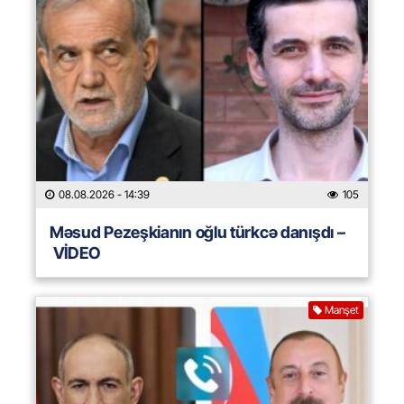
08.08.2026
- 14:39
105
Məsud Pezeşkianın oğlu türkcə danışdı –
VİDEO
Manşet