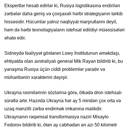
Ekspertlər hesab edirlər ki, Rusiya logistikasına endirilən
zərbələr daha geniş və çoxşaxəli hərbi strategiyanın tərkib
hissəsidir. Hücumlar yalnız nəqliyyat marşrutlarını deyil,
həm də hərbi texnologiyaların istehsal edildiyi müəssisələri
əhatə edir.
Sidneydə fəaliyyət göstərən Lowy İnstitutunun əməkdaşı,
ehtiyatda olan avstraliyalı general Mik Rayan bildirib ki, bu
yanaşma Rusiya üçün ciddi problemlər yaradır və
müharibənin xarakterini dəyişir.
Ukrayna rəsmilərinin sözlərinə görə, ölkədə dron istehsalı
sürətlə artır. Hazırda Ukrayna hər ay 5 mindən çox orta və
uzaq mənzilli zərbə endirmək imkanına malikdir.
Ukraynanın rəqəmsal transformasiya naziri Mixaylo
Fedorov bildirib ki, ötən ay cəbhədən ən azı 50 kilometr