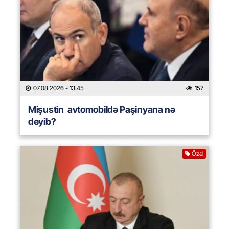
07.08.2026
- 13:45
157
Mişustin avtomobildə Paşinyana nə
deyib?
Özəl