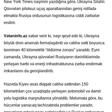
New York Times nəşrinin yazdığına görə, Ukrayna Silahlı
Qüvvələri pilotsuz uçuş aparatlarından geniş istifadə
etməklə Rusiya ordusunun logistikasına ciddi zərbələr
endirir.
Vətəninfo.az
xəbər verir ki, nəşr qeyd edir ki, Ukrayna
böyük dron arsenalı formalaşdırıb və cəbhə xətti boyunca
təxminən 40 kilometrlik “öldürmə zonası” yaradıb. Eyni
zamanda, Ukrayna qüvvələri Rusiyanın dərinliklərində
yerləşən hərbi və enerji infrastrukturuna zərbə endirmək
imkanlarını da genişləndirib.
Hazırda Kiyev əsas diqqəti cəbhə xəttindən 150
kilometrdən çox uzaqlıqda yerləşən avtomobil və dəmir
yolu logistika marşrutlarına yönəldib. Məlumata görə, bu
hücumlar yanacaq təchizatında problemlər yaradır,