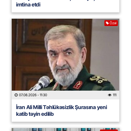
imtina etdi
Özəl
07.08.2026
- 11:30
111
İran Ali Milli Təhlükəsizlik Şurasına yeni
katib təyin edilib