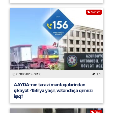
Manşet
07.08.2026
- 18:00
181
AAYDA-nın tərəzi məntəqələrindən
şikayət -156 ya yaşıl, vətəndaşa qırmızı
işıq?
Özəl