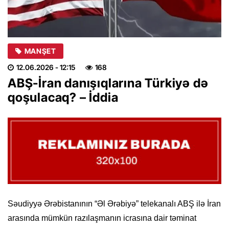
MANŞET
12.06.2026
- 12:15
168
ABŞ-İran danışıqlarına Türkiyə də
qoşulacaq? – İddia
Səudiyyə Ərəbistanının “Əl Ərəbiyə” telekanalı ABŞ ilə İran
arasında mümkün razılaşmanın icrasına dair təminat