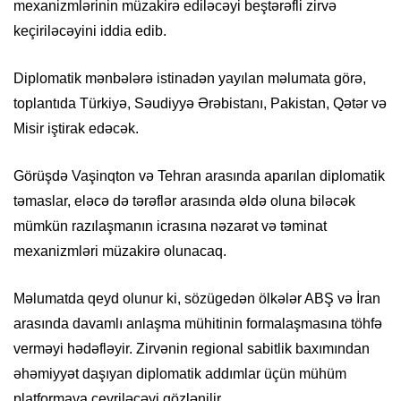
mexanizmlərinin müzakirə ediləcəyi beştərəfli zirvə
keçiriləcəyini iddia edib.
Diplomatik mənbələrə istinadən yayılan məlumata görə,
toplantıda Türkiyə, Səudiyyə Ərəbistanı, Pakistan, Qətər və
Misir iştirak edəcək.
Görüşdə Vaşinqton və Tehran arasında aparılan diplomatik
təmaslar, eləcə də tərəflər arasında əldə oluna biləcək
mümkün razılaşmanın icrasına nəzarət və təminat
mexanizmləri müzakirə olunacaq.
Məlumatda qeyd olunur ki, sözügedən ölkələr ABŞ və İran
arasında davamlı anlaşma mühitinin formalaşmasına töhfə
verməyi hədəfləyir. Zirvənin regional sabitlik baxımından
əhəmiyyət daşıyan diplomatik addımlar üçün mühüm
platformaya çevriləcəyi gözlənilir.