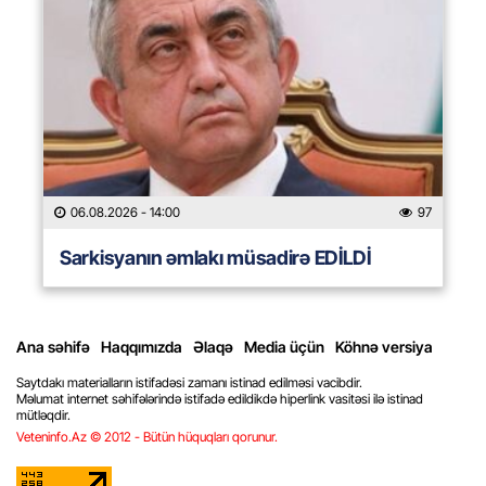
06.08.2026
- 14:00
97
Sarkisyanın əmlakı müsadirə EDİLDİ
Ana səhifə
Haqqımızda
Əlaqə
Media üçün
Köhnə versiya
Saytdakı materialların istifadəsi zamanı istinad edilməsi vacibdir.
Məlumat internet səhifələrində istifadə edildikdə hiperlink vasitəsi ilə istinad
mütləqdir.
Veteninfo.Az © 2012 - Bütün hüquqları qorunur.