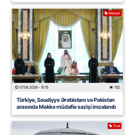
Manşet
07.08.2026
- 15:15
132
Türkiyə, Səudiyyə Ərəbistanı və Pakistan
arasında Məkkə müdafiə sazişi imzalanıb
Özəl