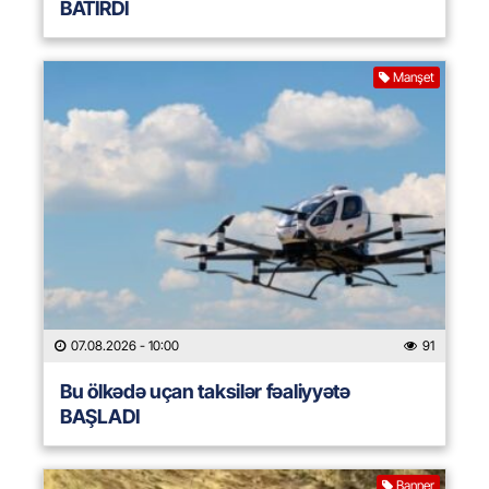
BATIRDI
Manşet
07.08.2026
- 10:00
91
Bu ölkədə uçan taksilər fəaliyyətə
BAŞLADI
Banner