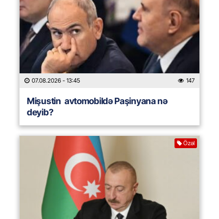
07.08.2026
- 13:45
147
Mişustin avtomobildə Paşinyana nə
deyib?
Özəl