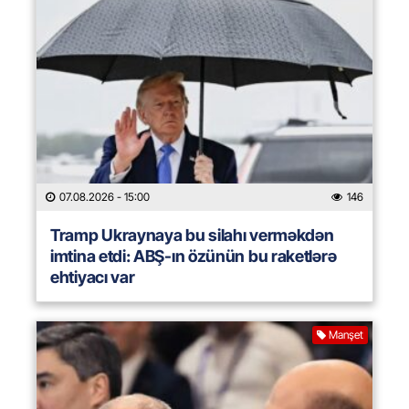
07.08.2026
- 15:00
146
Tramp Ukraynaya bu silahı verməkdən
imtina etdi: ABŞ-ın özünün bu raketlərə
ehtiyacı var
Manşet