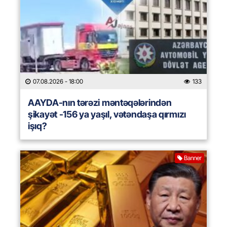
07.08.2026
- 18:00
133
AAYDA-nın tərəzi məntəqələrindən
şikayət -156 ya yaşıl, vətəndaşa qırmızı
işıq?
Banner