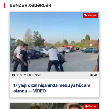
BƏNZƏR XƏBƏRLƏR
Manşet
08.08.2026
- 09:20
41
17 yaşlı qızın nişanında mediaya hücum
olundu — VİDEO
Banner