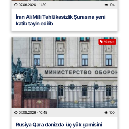
07.08.2026
- 11:30
104
İran Ali Milli Təhlükəsizlik Şurasına yeni
katib təyin edilib
Manşet
07.08.2026
- 10:45
100
Rusiya Qara dənizdə üç yük gəmisini