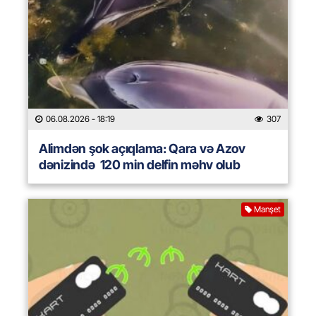
06.08.2026
- 18:19
307
Alimdən şok açıqlama: Qara və Azov
dənizində 120 min delfin məhv olub
Manşet