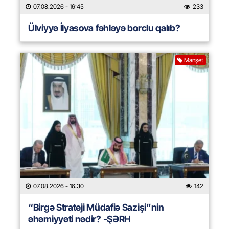
07.08.2026
- 16:45
233
Ülviyyə İlyasova fəhləyə borclu qalıb?
Manşet
07.08.2026
- 16:30
142
“Birgə Strateji Müdafiə Sazişi”nin
əhəmiyyəti nədir? -ŞƏRH