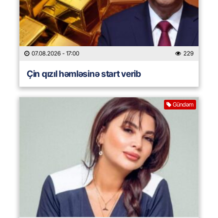
07.08.2026
- 17:00
229
Çin qızıl həmləsinə start verib
Gündəm