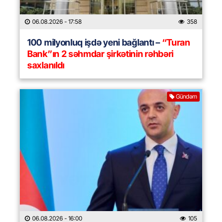
06.08.2026
- 17:58
358
100 milyonluq işdə yeni bağlantı –
“Turan
Bank”ın 2 səhmdar şirkətinin rəhbəri
saxlanıldı
Gündəm
06.08.2026
- 16:00
105