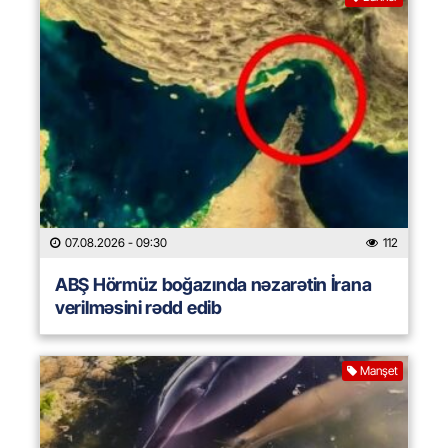
07.08.2026
- 09:30
112
ABŞ Hörmüz boğazında nəzarətin İrana
verilməsini rədd edib
Manşet