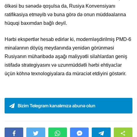
ölkəsi bu sənədə qoşulsa da, Rusiya Konvensiyanı
ratifikasiya etməyib və buna görə də onun müddəalarına
hüquqi baxımdan bağlı deyil.
Hərbi ekspertlər hesab edirlər ki, modernləşdirilmiş PMD-6
minalarının döyüş meydanında yenidən görünməsi
Rusiyanın müharibədə aşağı maliyyətli silahlardan geniş
istifadə strategiyasını və uzunmüddətli hərbi ehtiyaclar
üçün köhnə texnologiyalara da müraciət etdiyini göstərir.
Bizim Telegram kanalımıza abunə olun