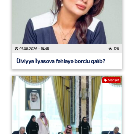
07.08.2026
- 16:45
128
Ülviyyə İlyasova fəhləyə borclu qalıb?
Manşet