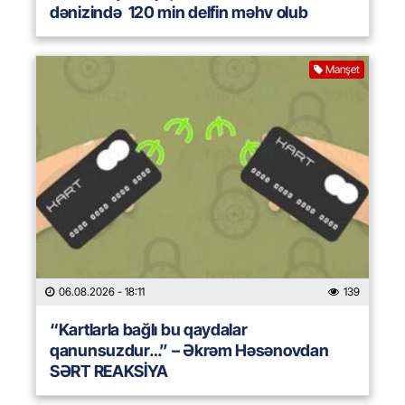
dənizində 120 min delfin məhv olub
Manşet
06.08.2026
- 18:11
139
“Kartlarla bağlı bu qaydalar
qanunsuzdur…” – Əkrəm Həsənovdan
SƏRT REAKSİYA