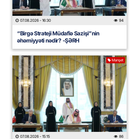
07.08.2026
- 16:30
94
“Birgə Strateji Müdafiə Sazişi”nin
əhəmiyyəti nədir? -ŞƏRH
Manşet
07.08.2026
- 15:15
86