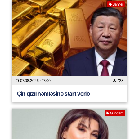
Banner
07.08.2026
- 17:00
123
Çin qızıl həmləsinə start verib
Gündəm