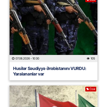
07.08.2026
- 10:30
105
Husilər Səudiyyə Ərəbistanını VURDU:
Yaralananlar var
Özəl