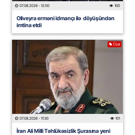
07.08.2026
- 12:00
100
Oliveyra erməni idmançı ilə döyüşündən
imtina etdi
Özəl
07.08.2026
- 11:30
101
İran Ali Milli Təhlükəsizlik Şurasına yeni