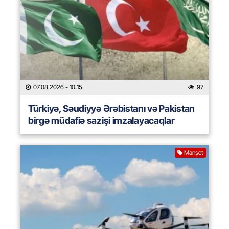
07.08.2026
- 10:15
97
Türkiyə, Səudiyyə Ərəbistanı və Pakistan
birgə müdafiə sazişi imzalayacaqlar
Manşet