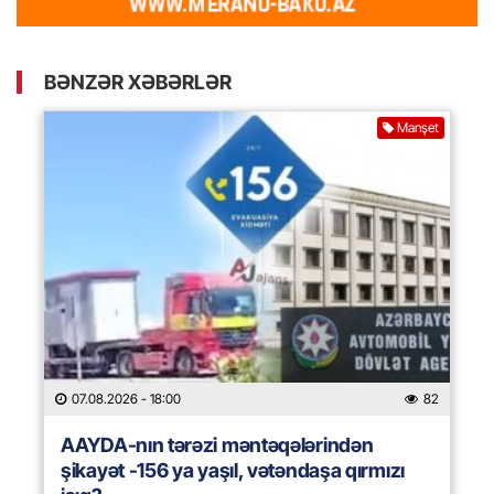
BƏNZƏR XƏBƏRLƏR
Manşet
07.08.2026
- 18:00
82
AAYDA-nın tərəzi məntəqələrindən
şikayət -156 ya yaşıl, vətəndaşa qırmızı