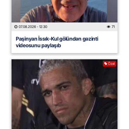
07.08.2026
- 12:30
71
Paşinyan İssık-Kul gölündən gəzinti
videosunu paylaşıb
Özəl