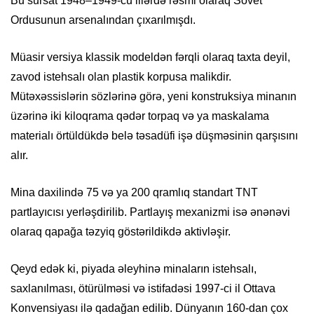
Bu sursat 1948–1949-cu illərdə rəsmi olaraq Sovet
Ordusunun arsenalından çıxarılmışdı.
Müasir versiya klassik modeldən fərqli olaraq taxta deyil,
zavod istehsalı olan plastik korpusa malikdir.
Mütəxəssislərin sözlərinə görə, yeni konstruksiya minanın
üzərinə iki kiloqrama qədər torpaq və ya maskalama
materialı örtüldükdə belə təsadüfi işə düşməsinin qarşısını
alır.
Mina daxilində 75 və ya 200 qramlıq standart TNT
partlayıcısı yerləşdirilib. Partlayış mexanizmi isə ənənəvi
olaraq qapağa təzyiq göstərildikdə aktivləşir.
Qeyd edək ki, piyada əleyhinə minaların istehsalı,
saxlanılması, ötürülməsi və istifadəsi 1997-ci il Ottava
Konvensiyası ilə qadağan edilib. Dünyanın 160-dan çox