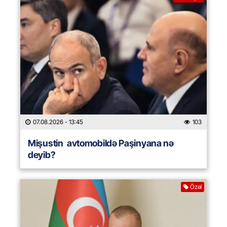
07.08.2026
- 13:45
103
Mişustin avtomobildə Paşinyana nə
deyib?
Özəl