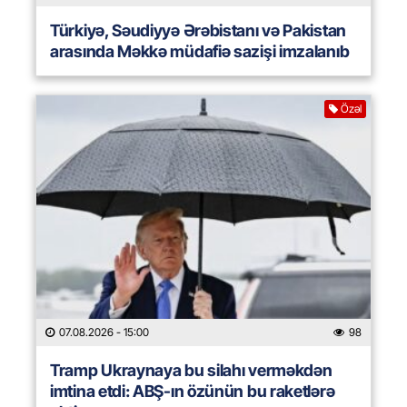
Türkiyə, Səudiyyə Ərəbistanı və Pakistan
arasında Məkkə müdafiə sazişi imzalanıb
Özəl
07.08.2026
- 15:00
98
Tramp Ukraynaya bu silahı verməkdən
imtina etdi: ABŞ-ın özünün bu raketlərə