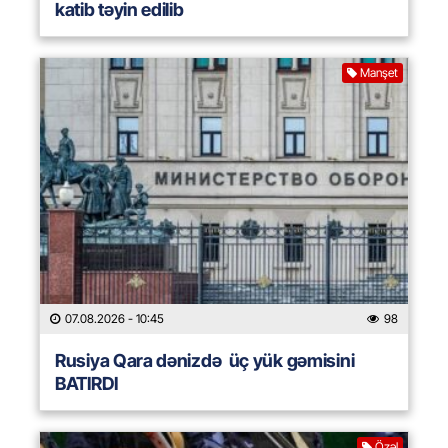
katib təyin edilib
Manşet
07.08.2026
- 10:45
98
Rusiya Qara dənizdə üç yük gəmisini
BATIRDI
Özəl