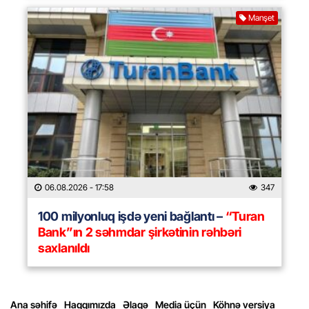
Manşet
06.08.2026
- 17:58
347
100 milyonluq işdə yeni bağlantı –
“Turan
Bank”ın 2 səhmdar şirkətinin rəhbəri
saxlanıldı
Ana səhifə
Haqqımızda
Əlaqə
Media üçün
Köhnə versiya