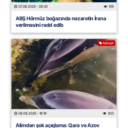
07.08.2026
- 09:30
109
ABŞ Hörmüz boğazında nəzarətin İrana
verilməsini rədd edib
Manşet
06.08.2026
- 18:19
303
Alimdən şok açıqlama: Qara və Azov