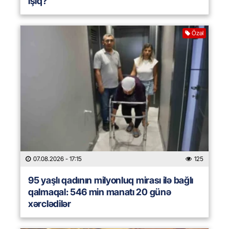
işıq?
Özəl
07.08.2026
- 17:15
125
95 yaşlı qadının milyonluq mirası ilə bağlı
qalmaqal: 546 min manatı 20 günə
xərclədilər