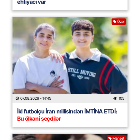
ehtiyacı var
Özəl
07.08.2026
- 14:45
105
İki futbolçu İran millisindən İMTİNA ETDİ:
Bu ölkəni seçdilər
Manşet