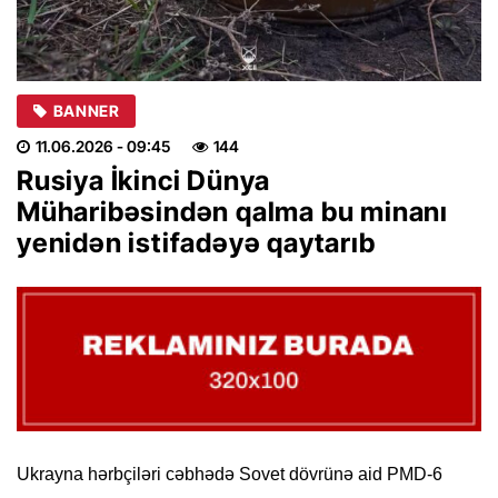
BANNER
11.06.2026
- 09:45
144
Rusiya İkinci Dünya
Müharibəsindən qalma bu minanı
yenidən istifadəyə qaytarıb
Ukrayna hərbçiləri cəbhədə Sovet dövrünə aid PMD-6