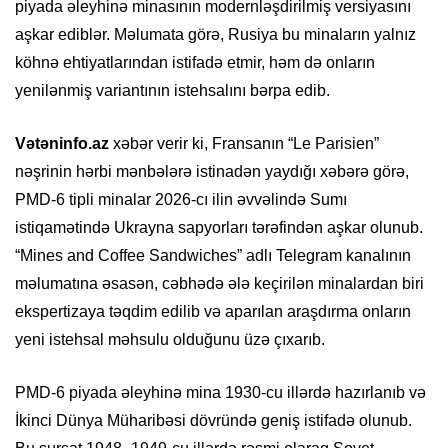
piyada əleyhinə minasının modernləşdirilmiş versiyasını
aşkar ediblər. Məlumata görə, Rusiya bu minaların yalnız
köhnə ehtiyatlarından istifadə etmir, həm də onların
yenilənmiş variantının istehsalını bərpa edib.
Vətəninfo.az
xəbər verir ki, Fransanın “Le Parisien”
nəşrinin hərbi mənbələrə istinadən yaydığı xəbərə görə,
PMD-6 tipli minalar 2026-cı ilin əvvəlində Sumı
istiqamətində Ukrayna sapyorları tərəfindən aşkar olunub.
“Mines and Coffee Sandwiches” adlı Telegram kanalının
məlumatına əsasən, cəbhədə ələ keçirilən minalardan biri
ekspertizaya təqdim edilib və aparılan araşdırma onların
yeni istehsal məhsulu olduğunu üzə çıxarıb.
PMD-6 piyada əleyhinə mina 1930-cu illərdə hazırlanıb və
İkinci Dünya Müharibəsi dövründə geniş istifadə olunub.