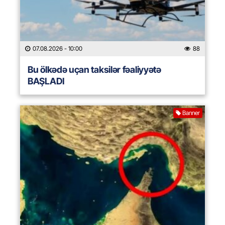
07.08.2026
- 10:00
88
Bu ölkədə uçan taksilər fəaliyyətə
BAŞLADI
Banner