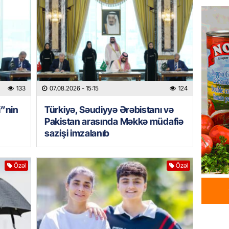
Azərba
yaradıl
07.08.
GÜNDƏM
Aytən 
verildi
133
07.08.2026
- 15:15
124
07.08.
i”nin
Türkiyə, Səudiyyə Ərəbistanı və
Pakistan arasında Məkkə müdafiə
GÜNDƏM
sazişi imzalanıb
Paşinya
videos
07.08.
Özəl
Özəl
HADISƏ
Sabunç
dəyərin
şəxs sa