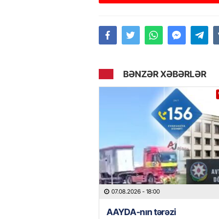
BƏNZƏR XƏBƏRLƏR
07.08.2026
- 18:00
AAYDA-nın tərəzi