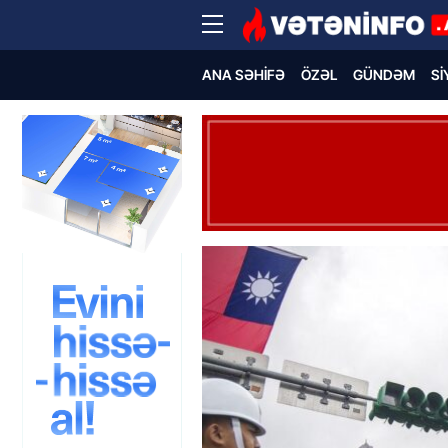
ANA SƏHIFƏ
ÖZƏL
GÜNDƏM
SI