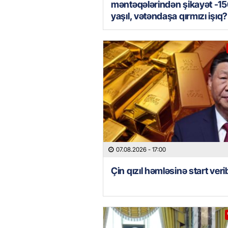
məntəqələrindən şikayət -15
yaşıl, vətəndaşa qırmızı işıq?
07.08.2026
- 17:00
Çin qızıl həmləsinə start veri