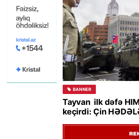
BANNER
Tayvan ilk dəfə HI
keçirdi: Çin HƏDƏL