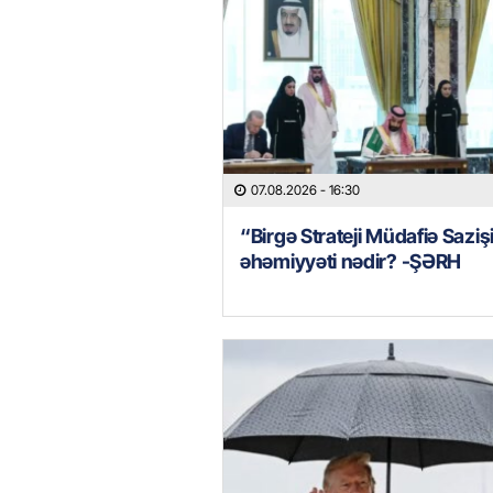
07.08.2026
- 16:30
“Birgə Strateji Müdafiə Saziş
əhəmiyyəti nədir? -ŞƏRH