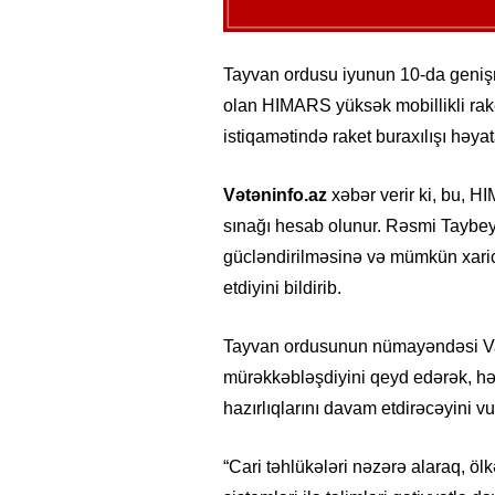
Tayvan ordusu iyunun 10-da genişmi
olan HIMARS yüksək mobillikli rake
istiqamətində raket buraxılışı həyat
Vətəninfo.az
xəbər verir ki, bu, H
sınağı hesab olunur. Rəsmi Taybey 
gücləndirilməsinə və mümkün xarici 
etdiyini bildirib.
Tayvan ordusunun nümayəndəsi Vanq
mürəkkəbləşdiyini qeyd edərək, hər
hazırlıqlarını davam etdirəcəyini vu
“Cari təhlükələri nəzərə alaraq, 