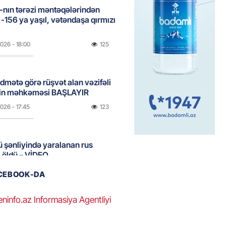
nın tərəzi məntəqələrindən
 -156 ya yaşıl, vətəndaşa qırmızı
2026
- 18:00
125
idmətə görə rüşvət alan vəzifəli
rin məhkəməsi BAŞLAYIR
2026
- 17:45
123
 şənliyində yaralanan rus
 öldü – VİDEO
2026
- 17:30
205
ACEBOOK-DA
eninfo.az Informasiya Agentliyi
ı qadının milyonluq mirası ilə
almaqal: 546 min manatı 20