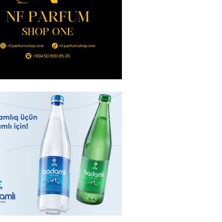
2026
- 14:00
148
in avtomobildə Paşinyana nə
2026
- 13:45
141
entdən Abel Məhərrəmovun oğlu
ğlı SƏRƏNCAM
2026
- 13:30
101
ntdən Xəzər Fərhadov ilə bağlı
NCAM
2026
- 13:15
80