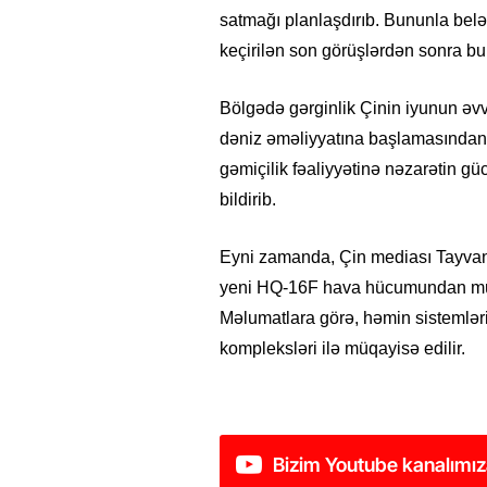
satmağı planlaşdırıb. Bununla belə
keçirilən son görüşlərdən sonra bu
Bölgədə gərginlik Çinin iyunun əv
dəniz əməliyyatına başlamasından
gəmiçilik fəaliyyətinə nəzarətin g
bildirib.
Eyni zamanda, Çin mediası Tayvan 
yeni HQ-16F hava hücumundan müdaf
Məlumatlara görə, həmin sistemlər
kompleksləri ilə müqayisə edilir.
Bizim Youtube kanalımız