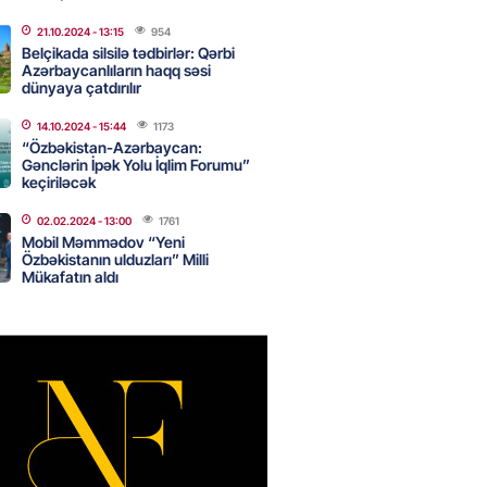
canda sabah 39 dərəcə isti
21.10.2024
- 13:15
954
Belçikada silsilə tədbirlər: Qərbi
Azərbaycanlıların haqq səsi
2026
- 14:30
142
dünyaya çatdırılır
14.10.2024
- 15:44
1173
“Özbəkistan-Azərbaycan:
 Biznes-dən mikro biznes
Gənclərin İpək Yolu İqlim Forumu”
nə 5%-dək endirim
keçiriləcək
2026
- 14:28
138
02.02.2024
- 13:00
1761
Mobil Məmmədov “Yeni
Özbəkistanın ulduzları” Milli
Mükafatın aldı
ıtda avtomobil qaçıran və
kdə mobil telefon oğurlayan
 saxlanılıb
2026
- 14:15
144
 karta istədiyiniz qədər
 edə bilərsiniz – VİDEO