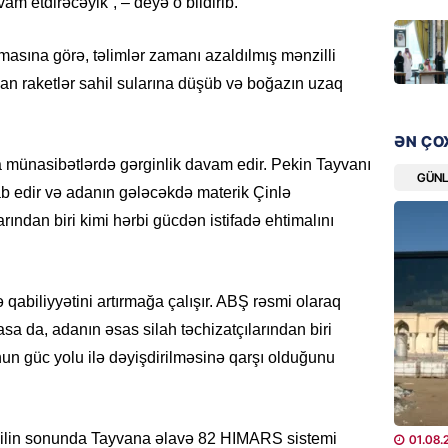
avam etdirəcəyik”, – deyə o bildirib.
“Liverp
07.08.
masına görə, təlimlər zamanı azaldılmış mənzilli
lan raketlər sahil sularına düşüb və boğazın uzaq
HADISƏ
Tovuzda
qardaşı
ƏN ÇO
07.08.
a münasibətlərdə gərginlik davam edir. Pekin Tayvanı
GÜN
ab edir və adanın gələcəkdə materik Çinlə
GÜNDƏM
rından biri kimi hərbi gücdən istifadə ehtimalını
Türkiyə
milyon 
xərclər
abiliyyətini artırmağa çalışır. ABŞ rəsmi olaraq
07.08.
sa da, adanın əsas silah təchizatçılarından biri
GÜNDƏM
nun güc yolu ilə dəyişdirilməsinə qarşı olduğunu
Malayzi
Dosye
07.08.
 ilin sonunda Tayvana əlavə 82 HIMARS sistemi
01.08.