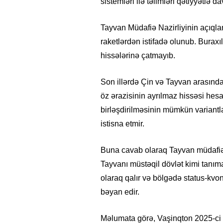
sistemləri ilə təlimləri qətiyyətlə d
Tayvan Müdafiə Nazirliyinin açıqla
raketlərdən istifadə olunub. Buraxı
hissələrinə çatmayıb.
Son illərdə Çin və Tayvan arasınd
öz ərazisinin ayrılmaz hissəsi hes
birləşdirilməsinin mümkün variantla
istisna etmir.
Buna cavab olaraq Tayvan müdafiə q
Tayvanı müstəqil dövlət kimi tanıma
olaraq qalır və bölgədə status-kvo
bəyan edir.
Məlumata görə, Vaşinqton 2025-ci