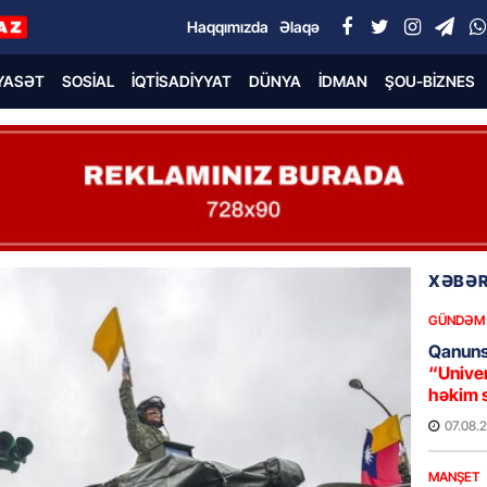
Haqqımızda
Əlaqə
YASƏT
SOSIAL
İQTISADIYYAT
DÜNYA
İDMAN
ŞOU-BIZNES
XƏBƏR
GÜNDƏM
Qanuns
“Univer
həkim 
07.08.
MANŞET