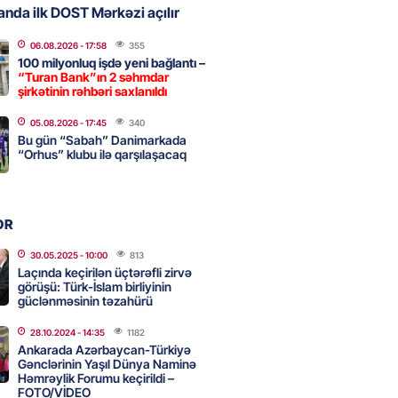
nda ilk DOST Mərkəzi açılır
06.08.2026
- 17:58
355
, Səudiyyə Ərəbistanı və
100 milyonluq işdə yeni bağlantı –
an arasında Məkkə müdafiə
“Turan Bank”ın 2 səhmdar
imzalanıb
şirkətinin rəhbəri saxlanıldı
2026
- 15:15
124
05.08.2026
- 17:45
340
Bu gün “Sabah” Danimarkada
“Orhus” klubu ilə qarşılaşacaq
Ukraynaya bu silahı verməkdən
etdi: ABŞ-ın özünün bu raketlərə
ı var
OR
2026
- 15:00
137
30.05.2025
- 10:00
813
Laçında keçirilən üçtərəfli zirvə
görüşü: Türk-İslam birliyinin
güclənməsinin təzahürü
bolçu İran millisindən İMTİNA
u ölkəni seçdilər
28.10.2024
- 14:35
1182
Ankarada Azərbaycan-Türkiyə
2026
- 14:45
144
Gənclərinin Yaşıl Dünya Naminə
Həmrəylik Forumu keçirildi –
FOTO/VİDEO