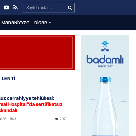
Search…
MƏDƏNIYYƏT
DIGƏR
 LENTİ
uz cərrahiyyə təhlükəsi:
sal Hospital”da sertifikatsız
skandalı
2026
- 18:31
297