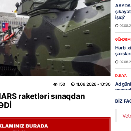
AAYDA-
şikayət
işıq?
07.08.
GÜNDƏM
Hərbi x
şəxslə
07.08.
DÜNYA
Ad günü
150
11.06.2026
- 10:30
general
MARS raketləri sınaqdan
07.08.
BIZ F
ƏDİ
ÖZƏL
Vet
95 yaşl
bağlı q