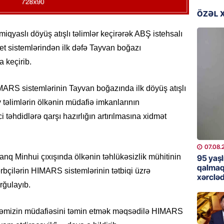
günə xə
ÖZƏL 
07.08.
qyaslı döyüş atışlı təlimlər keçirərək ABŞ istehsalı
BANNER
t sistemlərindən ilk dəfə Tayvan boğazı
Çin qız
a keçirib.
07.08.
IMARS sistemlərinin Tayvan boğazında ilk döyüş atışlı
GÜNDƏM
təlimlərin ölkənin müdafiə imkanlarının
Ülviyyə
təhdidlərə qarşı hazırlığın artırılmasına xidmət
07.08.
MANŞET
07.08.
“Birgə 
 Minhui çıxışında ölkənin təhlükəsizlik mühitinin
95 yaşl
əhəmiy
qalmaq
bçilərin HIMARS sistemlərinin tətbiqi üzrə
xərcləd
07.08.
rğulayıb.
İDMAN
ölkəmizin müdafiəsini təmin etmək məqsədilə HIMARS
Albani