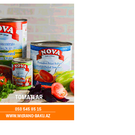
ycanda Media və Yayım Şurası
dı
2026
- 13:00
81
Abdullayevaya yüksək vəzifə
2026
- 12:45
101
n İssık-Kul gölündən gəzinti
unu paylaşıb
2026
- 12:30
78
u rayonunda 70 min manat
də elektrik naqilləri oğurlayan
xlanılıb