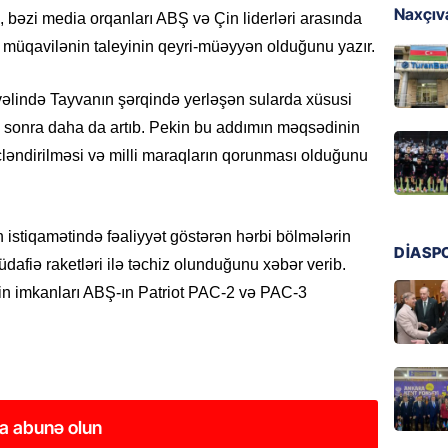
Naxçıva
, bəzi media orqanları ABŞ və Çin liderləri arasında
MANŞET
 müqavilənin taleyinin qeyri-müəyyən olduğunu yazır.
Türkiyə
Pakist
sazişi 
vəlində Tayvanın şərqində yerləşən sularda xüsusi
 sonra daha da artıb. Pekin bu addımın məqsədinin
07.08.
ücləndirilməsi və milli maraqların qorunması olduğunu
ÖZƏL
Tramp 
imtina 
istiqamətində fəaliyyət göstərən hərbi bölmələrin
ehtiyac
DİASP
iə raketləri ilə təchiz olunduğunu xəbər verib.
07.08.
in imkanları ABŞ-ın Patriot PAC-2 və PAC-3
ÖZƏL
İki fut
ETDİ:
B
07.08.
a abunə olun
GÜNDƏM