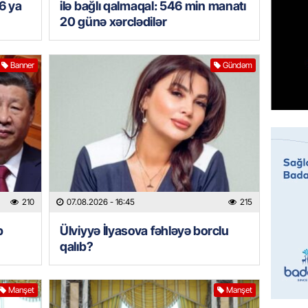
6 ya
ilə bağlı qalmaqal: 546 min manatı
07.08.
20 günə xərclədilər
MANŞET
Mişust
Banner
Gündəm
deyib?
07.08.
GÜNDƏM
Prezid
ilə ba
07.08.
210
07.08.2026
- 16:45
215
GÜNDƏM
b
Ülviyyə İlyasova fəhləyə borclu
Prezide
qalıb?
SƏRƏ
07.08.
Manşet
Manşet
ÖZƏL