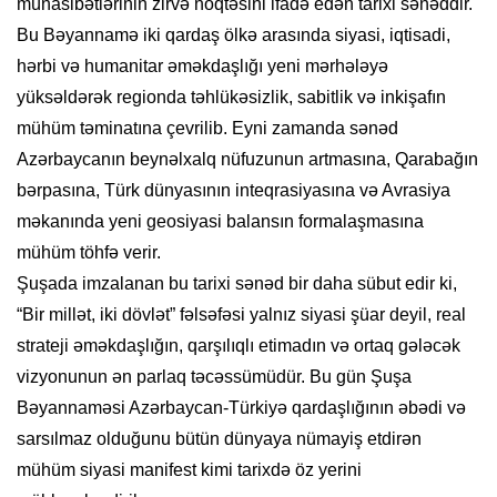
münasibətlərinin zirvə nöqtəsini ifadə edən tarixi sənəddir.
Bu Bəyannamə iki qardaş ölkə arasında siyasi, iqtisadi,
hərbi və humanitar əməkdaşlığı yeni mərhələyə
yüksəldərək regionda təhlükəsizlik, sabitlik və inkişafın
mühüm təminatına çevrilib. Eyni zamanda sənəd
Azərbaycanın beynəlxalq nüfuzunun artmasına, Qarabağın
bərpasına, Türk dünyasının inteqrasiyasına və Avrasiya
məkanında yeni geosiyasi balansın formalaşmasına
mühüm töhfə verir.
Şuşada imzalanan bu tarixi sənəd bir daha sübut edir ki,
“Bir millət, iki dövlət” fəlsəfəsi yalnız siyasi şüar deyil, real
strateji əməkdaşlığın, qarşılıqlı etimadın və ortaq gələcək
vizyonunun ən parlaq təcəssümüdür. Bu gün Şuşa
Bəyannaməsi Azərbaycan-Türkiyə qardaşlığının əbədi və
sarsılmaz olduğunu bütün dünyaya nümayiş etdirən
mühüm siyasi manifest kimi tarixdə öz yerini