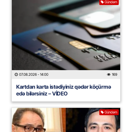
Gündəm
07.08.2026
- 14:00
169
Kartdan karta istədiyiniz qədər köçürmə
edə bilərsiniz – VİDEO
Gündəm