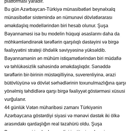
platforması yaradır.
Bu gün Azərbaycan-Türkiyə münasibətləri beynəlxalq
münasibətlər sistemində ən nümunəvi dövlətlərarası
əməkdaşlıq modellərindən biri hesab olunur. Şuşa
Bəyannaməsi isə bu modelin hüquqi əsaslarını daha da
möhkəmləndirərək tərəflərin qarşılıqlı dəstəyini və birgə
fəaliyyətini strateji öhdəlik səviyyəsinə yüksəldib.
Bəyannamənin ən mühüm istiqamətlərindən biri müdafiə
və təhlükəsizlik sahəsində əməkdaşlıqdır. Sənəddə
tərəflərin bir-birinin müstəqilliyinə, suverenliyinə, ərazi
bütövlüyünə və dövlət sərhədlərinin toxunulmazlığına qarşı
yönəlmiş təhdidlərə qarşı birgə fəaliyyət göstərməsi xüsusi
vurğulanır.
44 günlük Vətən müharibəsi zamanı Türkiyənin
Azərbaycana göstərdiyi siyasi və mənəvi dəstək iki ölkə
arasındakı qardaşlığın real təzahürü oldu. Şuşa