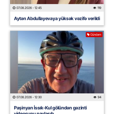
07.08.2026
- 12:45
119
Aytən Abdullayevaya yüksək vəzifə verildi
Gündəm
07.08.2026
- 12:30
94
Paşinyan İssık-Kul gölündən gəzinti
videosunu paylaşıb