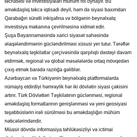
təcrübəsi və investisiyaları mühüm rol oynayır. Bu
əməkdaşlıq təkcə iqtisadi deyil, həm də siyasi baxımdan
Qarabağın sürətli inkişafına və bölgənin beynəlxalq
investisiya məkanına çevrilməsinə xidmət edir.
Şuşa Bəyannaməsində xarici siyasət sahəsində
əlaqələndirmənin gücləndirilməsi xüsusi yer tutur. Tərəflər
beynəlxalq təşkilatlar çərçivəsində qarşılıqlı dəstəyi davam
etdirmək, regional və qlobal məsələlərdə ortaq mövqedən
çıxış etmək barədə razılığa gəliblər.
Azərbaycan və Türkiyənin beynəlxalq platformalarda
nümayiş etdirdiyi həmrəylik hər iki dövlətin siyasi çəkisini
artırır. Türk Dövlətləri Təşkilatının güclənməsi, regional
əməkdaşlıq formatlarının genişlənməsi və yeni geosiyasi
təşəbbüslərin irəli sürülməsi bu əməkdaşlığın mühüm
nəticələrindəndir.
Müasir dövrdə informasiya təhlükəsizliyi və ictimai