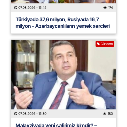
07.08.2026
- 15:45
174
Türkiyədə 37,6 milyon, Rusiyada 16,7
milyon – Azərbaycanlıların yemək xərcləri
Gündəm
07.08.2026
- 15:30
180
Malayziyada yeni səfirimiz kimdir? –