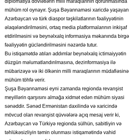
diplomatiya dövlətlərin milli maraqlarının qorunmasında
mühüm rol oynayır. Şuşa Bəyannaməsi xaricdə yaşayan
Azərbaycan və türk diaspor təşkilatlarının fəaliyyətinin
əlaqələndirilməsini, ortaq media platformalarının inkişaf
etdirilməsini və beynəlxalq informasiya məkanında birgə
fəaliyyətin gücləndirilməsini nəzərdə tutur.
Bu istiqamətdə atılan addımlar beynəlxalq ictimaiyyətin
düzgün məlumatlandırılmasına, dezinformasiya ilə
mübarizəyə və iki ölkənin milli maraqlarının müdafiəsinə
mühüm töhfə verir.
Şuşa Bəyannaməsi eyni zamanda regionda revanşist
meyillərin qarşısını almağa xidmət edən mühüm siyasi
sənəddir. Sənəd Ermənistan daxilində və xaricində
mövcud olan revanşist qüvvələrə açıq mesaj verir ki,
Azərbaycan və Türkiyə regionda sülhün, sabitliyin və
təhlükəsizliyin təmin olunması istiqamətində vahid