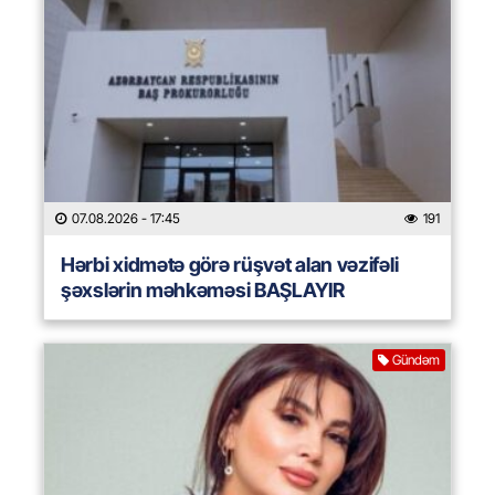
07.08.2026
- 17:45
191
Hərbi xidmətə görə rüşvət alan vəzifəli
şəxslərin məhkəməsi BAŞLAYIR
Gündəm