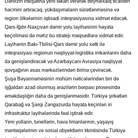
Dəhlizin inkişafına yeni təkan verərək beynəlxalq ticarətin
həcmini artıracaq, yükdaşımaların sürətlənməsinə və
region ölkələrinin iqtisadi inteqrasiyasına xidmət edəcək.
Qars-İğdır-Naxçıvan dəmir yolu layihəsinin həyata
keçirilməsi də məhz bu strateji məqsədlərə xidmət edir.
Layihənin Bakı-Tbilisi-Qars dəmir yolu xətti ilə
inteqrasiyası regionun nəqliyyat-logistika imkanlarını daha
da genişləndirəcək və Azərbaycanı Avrasiya nəqliyyat
qovşağının əsas mərkəzlərindən birinə çevirəcək.
Şuşa Bəyannaməsinin mühüm nəticələrindən biri də
işğaldan azad olunmuş ərazilərin bərpası prosesində
əməkdaşlığın daha da genişlənməsidir. Türkiyə şirkətləri
Qarabağ və Şərqi Zəngəzurda həyata keçirilən iri
infrastruktur layihələrində fəal iştirak edir.
Yeni yolların, tunellərin, hava limanlarının, yaşayış
məntəqələrinin və sosial obyektlərin tikintisində Türkiyə