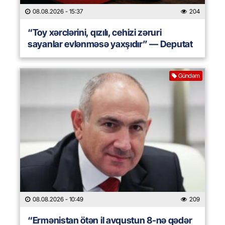
08.08.2026
- 15:37
204
“Toy xərclərini, qızılı, cehizi zəruri
sayanlar evlənməsə yaxşıdır” — Deputat
Gündəm
08.08.2026
- 10:49
209
“Ermənistan ötən il avqustun 8-nə qədər