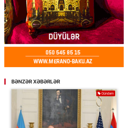
BƏNZƏR XƏBƏRLƏR
Gündəm