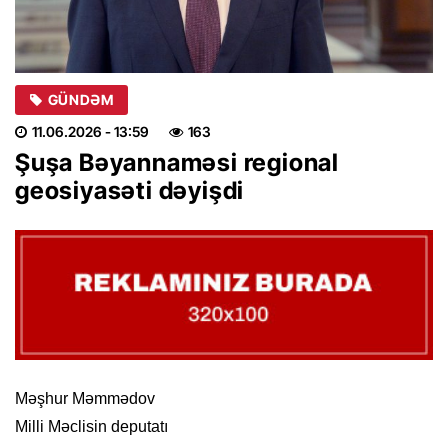
GÜNDƏM
11.06.2026
- 13:59
163
Şuşa Bəyannaməsi regional
geosiyasəti dəyişdi
Məşhur Məmmədov
Milli Məclisin deputatı