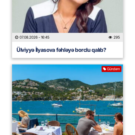
07.08.2026
- 16:45
295
Ülviyyə İlyasova fəhləyə borclu qalıb?
Gündəm