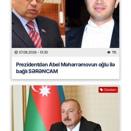
07.08.2026
- 13:30
115
Prezidentdən Abel Məhərrəmovun oğlu ilə
bağlı SƏRƏNCAM
Gündəm