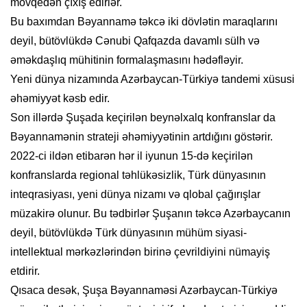
mövqedən çıxış edirlər.
Bu baxımdan Bəyannamə təkcə iki dövlətin maraqlarını
deyil, bütövlükdə Cənubi Qafqazda davamlı sülh və
əməkdaşlıq mühitinin formalaşmasını hədəfləyir.
Yeni dünya nizamında Azərbaycan-Türkiyə tandemi xüsusi
əhəmiyyət kəsb edir.
Son illərdə Şuşada keçirilən beynəlxalq konfranslar da
Bəyannamənin strateji əhəmiyyətinin artdığını göstərir.
2022-ci ildən etibarən hər il iyunun 15-də keçirilən
konfranslarda regional təhlükəsizlik, Türk dünyasının
inteqrasiyası, yeni dünya nizamı və qlobal çağırışlar
müzakirə olunur. Bu tədbirlər Şuşanın təkcə Azərbaycanın
deyil, bütövlükdə Türk dünyasının mühüm siyasi-
intellektual mərkəzlərindən birinə çevrildiyini nümayiş
etdirir.
Qısaca desək, Şuşa Bəyannaməsi Azərbaycan-Türkiyə