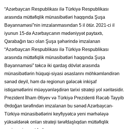
“Azərbaycan Respublikası ilə Türkiyə Respublikası
arasında müttəfiqlik münasibətləri haqqında Şuşa
Bəyannaməsi”nin imzalanmasından 5 il ötür. 2021-ci il
iyunun 15-də Azərbaycanın mədəniyyət paytaxtı,
Qarabağın tacı olan Şuşa şəhərində imzalanan
“Azərbaycan Respublikası ilə Türkiyə Respublikası
arasında müttəfiqlik münasibətləri haqqında Şuşa
Bəyannaməsi” təkcə iki qardaş dövlət arasında
münasibətlərin hüquqi-siyasi əsaslarını möhkəmləndirən
sənəd deyil, həm də regionun gələcək inkişaf
istiqamətlərini müəyyənləşdirən tarixi strateji yol xəritəsidir.
Prezident İlham Əliyev və Türkiyə Prezidenti Rəcəb Tayyib
Ərdoğan tərəfindən imzalanan bu sənəd Azərbaycan-
Türkiyə münasibətlərini keyfiyyətcə yeni mərhələyə
yüksəldərək onları strateji tərəfdaşlıqdan müttəfiqlik