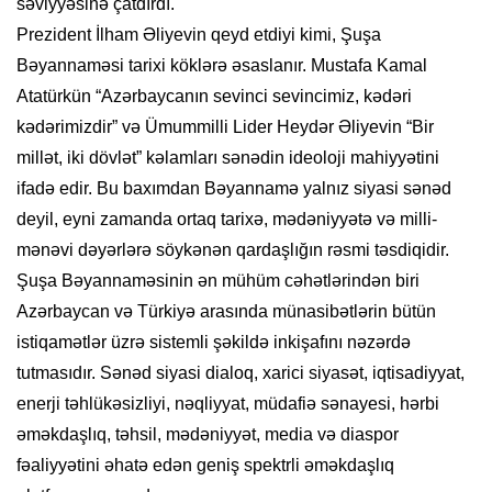
səviyyəsinə çatdırdı.
Prezident İlham Əliyevin qeyd etdiyi kimi, Şuşa
Bəyannaməsi tarixi köklərə əsaslanır. Mustafa Kamal
Atatürkün “Azərbaycanın sevinci sevincimiz, kədəri
kədərimizdir” və Ümummilli Lider Heydər Əliyevin “Bir
millət, iki dövlət” kəlamları sənədin ideoloji mahiyyətini
ifadə edir. Bu baxımdan Bəyannamə yalnız siyasi sənəd
deyil, eyni zamanda ortaq tarixə, mədəniyyətə və milli-
mənəvi dəyərlərə söykənən qardaşlığın rəsmi təsdiqidir.
Şuşa Bəyannaməsinin ən mühüm cəhətlərindən biri
Azərbaycan və Türkiyə arasında münasibətlərin bütün
istiqamətlər üzrə sistemli şəkildə inkişafını nəzərdə
tutmasıdır. Sənəd siyasi dialoq, xarici siyasət, iqtisadiyyat,
enerji təhlükəsizliyi, nəqliyyat, müdafiə sənayesi, hərbi
əməkdaşlıq, təhsil, mədəniyyət, media və diaspor
fəaliyyətini əhatə edən geniş spektrli əməkdaşlıq