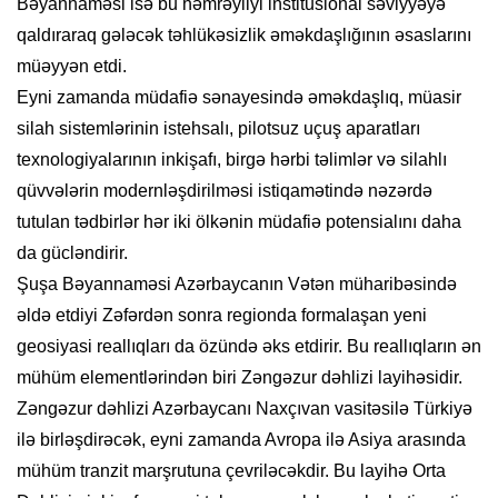
Bəyannaməsi isə bu həmrəyliyi institusional səviyyəyə
qaldıraraq gələcək təhlükəsizlik əməkdaşlığının əsaslarını
müəyyən etdi.
Eyni zamanda müdafiə sənayesində əməkdaşlıq, müasir
silah sistemlərinin istehsalı, pilotsuz uçuş aparatları
texnologiyalarının inkişafı, birgə hərbi təlimlər və silahlı
qüvvələrin modernləşdirilməsi istiqamətində nəzərdə
tutulan tədbirlər hər iki ölkənin müdafiə potensialını daha
da gücləndirir.
Şuşa Bəyannaməsi Azərbaycanın Vətən müharibəsində
əldə etdiyi Zəfərdən sonra regionda formalaşan yeni
geosiyasi reallıqları da özündə əks etdirir. Bu reallıqların ən
mühüm elementlərindən biri Zəngəzur dəhlizi layihəsidir.
Zəngəzur dəhlizi Azərbaycanı Naxçıvan vasitəsilə Türkiyə
ilə birləşdirəcək, eyni zamanda Avropa ilə Asiya arasında
mühüm tranzit marşrutuna çevriləcəkdir. Bu layihə Orta