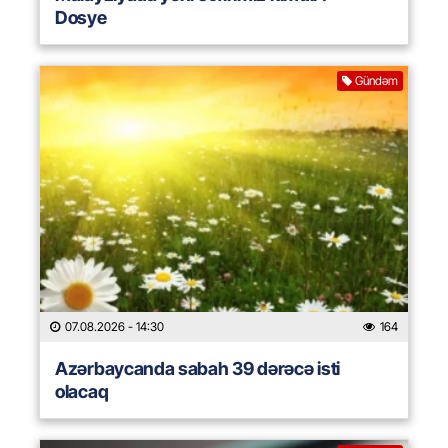
Dosye
Gündəm
07.08.2026
- 14:30
164
Azərbaycanda sabah 39 dərəcə isti
olacaq