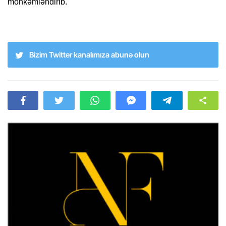
möhkəmləndirib.
Bizim Twitter kanalımıza abunə olun