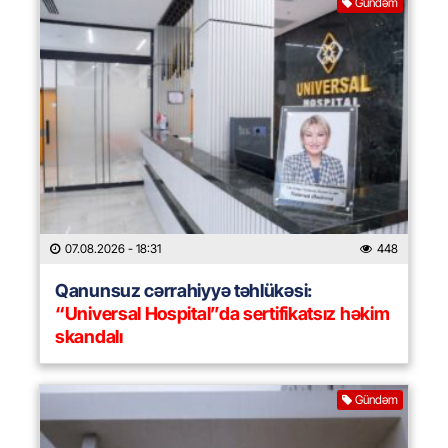
Gündəm
07.08.2026
- 18:31
448
Qanunsuz cərrahiyyə təhlükəsi:
“Universal Hospital”da sertifikatsız həkim
skandalı
Gündəm