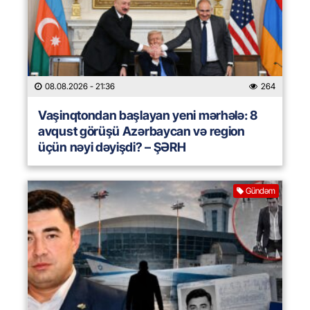
08.08.2026
- 21:36
264
Vaşinqtondan başlayan yeni mərhələ: 8
avqust görüşü Azərbaycan və region
üçün nəyi dəyişdi? – ŞƏRH
Gündəm