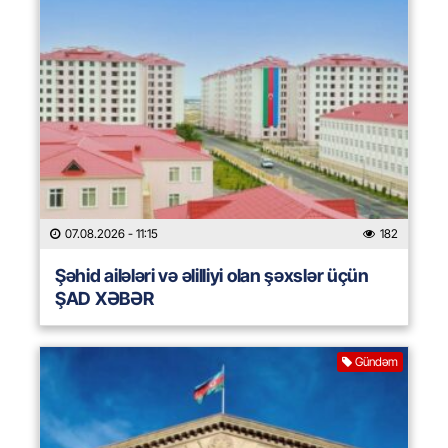
07.08.2026
- 11:15
182
Şəhid ailələri və əlilliyi olan şəxslər üçün
ŞAD XƏBƏR
Gündəm