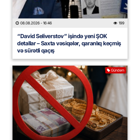
08.08.2026
- 16:46
199
“David Seliverstov” işində yeni ŞOK
detallar – Saxta vəsiqələr, qaranlıq keçmiş
və sürətli qaçış
Gündəm