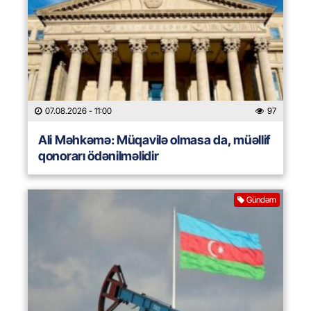
07.08.2026
- 11:00
97
Ali Məhkəmə: Müqavilə olmasa da, müəllif
qonorarı ödənilməlidir
Gündəm