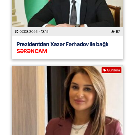
07.08.2026
- 13:15
97
Prezidentdən Xəzər Fərhadov ilə bağlı
SƏRƏNCAM
Gündəm