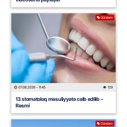
Gündəm
07.08.2026
- 11:45
129
13 stomatoloq məsuliyyətə cəlb edilib –
Rəsmi
Gündəm