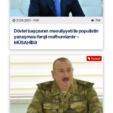
21.04.2021
- 11:41
704
Dövlət başçısının məsuliyyəti ilə populistin
yanaşması fərqli məfhumlardır –
MÜSAHİBƏ
Siyasət