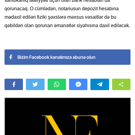
sahibkarlıq fəaliyyəti üçün olan bank hesabları da
qorunacaq. O cümlədən, notariusun depozit hesabına
mədaxil edilən fiziki şəxslərə məxsus vəsaitlər də bu
qəbildən olan qorunan əmanətlər siyahısına daxil ediləcək.
Bizim Facebook kanalımıza abunə olun