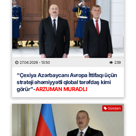
27.04.2026
- 13:50
239
“Çexiya Azərbaycanı Avropa İttifaqı üçün
strateji əhəmiyyətli qlobal tərəfdaş kimi
görür”-
ARZUMAN MURADLI
Gündəm