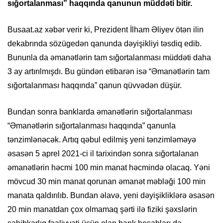
sığortalanması” haqqında qanunun müddəti bitir.
Busaat.az xəbər verir ki, Prezident İlham Əliyev ötən ilin
dekabrında sözügedən qanunda dəyişikliyi təsdiq edib.
Bununla da əmanətlərin tam sığortalanması müddəti daha
3 ay artırılmışdı. Bu gündən etibarən isə “Əmanətlərin tam
sığortalanması haqqında” qanun qüvvədən düşür.
Bundan sonra banklarda əmanətlərin sığortalanması
“Əmanətlərin sığortalanması haqqında” qanunla
tənzimlənəcək. Artıq qəbul edilmiş yeni tənzimləməyə
əsasən 5 aprel 2021-ci il tarixindən sonra sığortalanan
əmanətlərin həcmi 100 min manat həcmində olacaq. Yəni
mövcud 30 min manat qorunan əmanət məbləği 100 min
manata qaldırılıb. Bundan əlavə, yeni dəyişikliklərə əsasən
20 min manatdan çox olmamaq şərti ilə fiziki şəxslərin