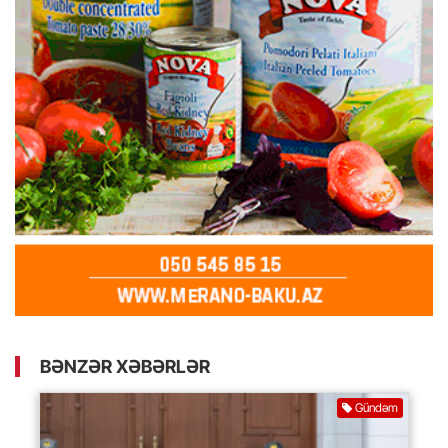
BƏNZƏR XƏBƏRLƏR
Gündəm