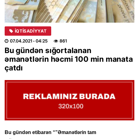
İQTISADIYYAT
07.04.2021
- 04:25
861
Bu gündən sığortalanan
əmanətlərin həcmi 100 min manata
çatdı
Bu gündən etibarən “”Əmanətlərin tam