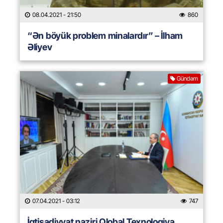
08.04.2021
- 21:50
860
“Ən böyük problem minalardır” – İlham
Əliyev
Gündəm
07.04.2021
- 03:12
747
İqtisadiyyat naziri Qlobal Texnologiya