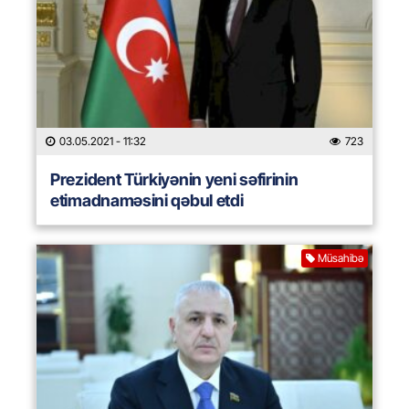
03.05.2021
- 11:32
723
Prezident Türkiyənin yeni səfirinin
etimadnaməsini qəbul etdi
Müsahibə