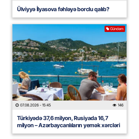
Ülviyyə İlyasova fəhləyə borclu qalıb?
Gündəm
07.08.2026
- 15:45
146
Türkiyədə 37,6 milyon, Rusiyada 16,7
milyon – Azərbaycanlıların yemək xərcləri