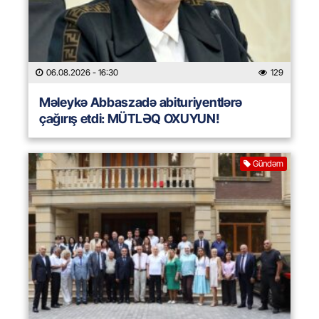
06.08.2026
- 16:30
129
Məleykə Abbaszadə abituriyentlərə
çağırış etdi: MÜTLƏQ OXUYUN!
Gündəm