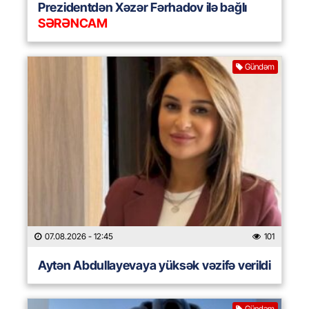
Prezidentdən Xəzər Fərhadov ilə bağlı
SƏRƏNCAM
Gündəm
07.08.2026
- 12:45
101
Aytən Abdullayevaya yüksək vəzifə verildi
Gündəm