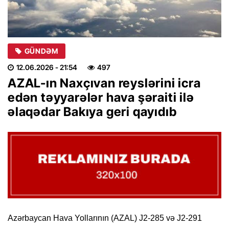
GÜNDƏM
12.06.2026
- 21:54
497
AZAL-ın Naxçıvan reyslərini icra
edən təyyarələr hava şəraiti ilə
əlaqədar Bakıya geri qayıdıb
Azərbaycan Hava Yollarının (AZAL) J2-285 və J2-291