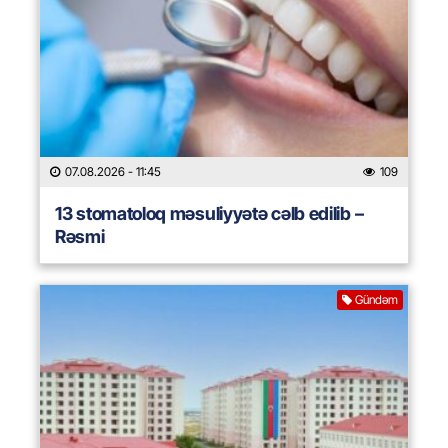
07.08.2026
- 11:45
109
13 stomatoloq məsuliyyətə cəlb edilib –
Rəsmi
Gündəm