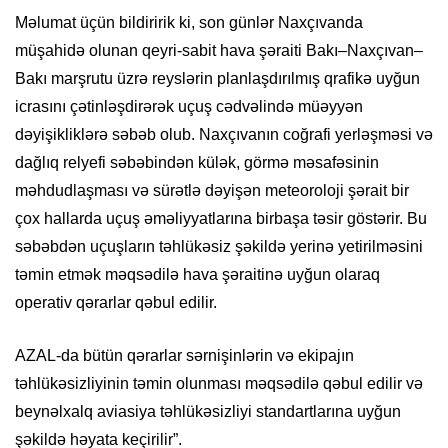
Məlumat üçün bildiririk ki, son günlər Naxçıvanda
müşahidə olunan qeyri-sabit hava şəraiti Bakı–Naxçıvan–
Bakı marşrutu üzrə reyslərin planlaşdırılmış qrafikə uyğun
icrasını çətinləşdirərək uçuş cədvəlində müəyyən
dəyişikliklərə səbəb olub. Naxçıvanın coğrafi yerləşməsi və
dağlıq relyefi səbəbindən külək, görmə məsafəsinin
məhdudlaşması və sürətlə dəyişən meteoroloji şərait bir
çox hallarda uçuş əməliyyatlarına birbaşa təsir göstərir. Bu
səbəbdən uçuşların təhlükəsiz şəkildə yerinə yetirilməsini
təmin etmək məqsədilə hava şəraitinə uyğun olaraq
operativ qərarlar qəbul edilir.
AZAL-da bütün qərarlar sərnişinlərin və ekipajın
təhlükəsizliyinin təmin olunması məqsədilə qəbul edilir və
beynəlxalq aviasiya təhlükəsizliyi standartlarına uyğun
şəkildə həyata keçirilir”.