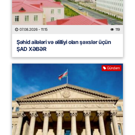
07.08.2026
- 11:15
119
Şəhid ailələri və əlilliyi olan şəxslər üçün
ŞAD XƏBƏR
Gündəm