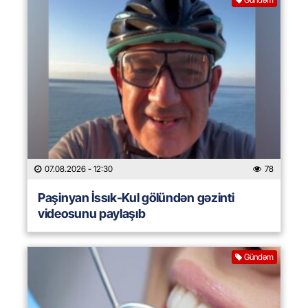
07.08.2026
- 12:30
78
Paşinyan İssık-Kul gölündən gəzinti
videosunu paylaşıb
Gündəm