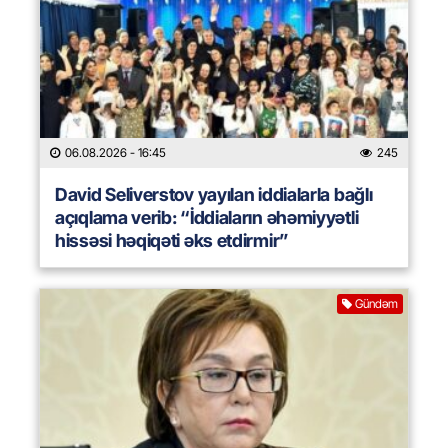
06.08.2026
- 16:45
245
David Seliverstov yayılan iddialarla bağlı
açıqlama verib: “İddiaların əhəmiyyətli
hissəsi həqiqəti əks etdirmir”
Gündəm