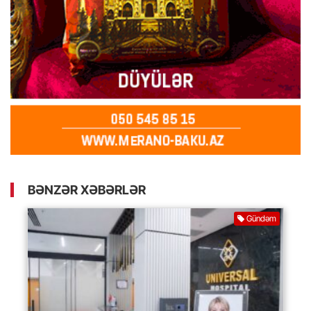
BƏNZƏR XƏBƏRLƏR
Gündəm