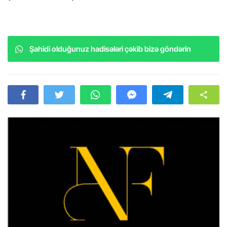
Şahidi olduğunuz hadisələri çəkib bizə göndərin