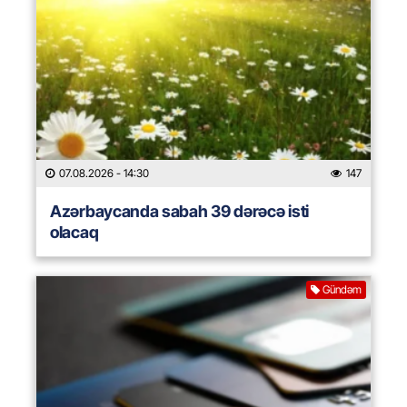
07.08.2026
- 14:30
147
Azərbaycanda sabah 39 dərəcə isti
olacaq
Gündəm