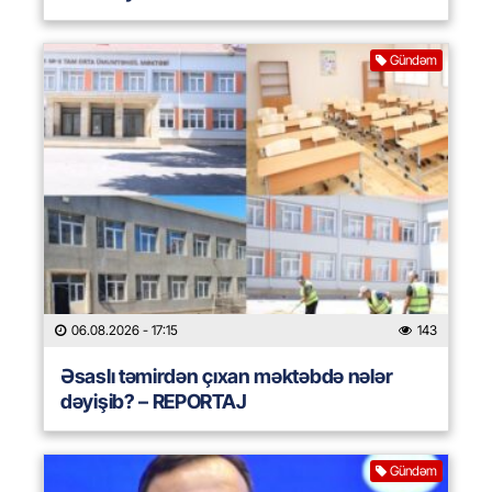
Gündəm
06.08.2026
- 17:15
143
Əsaslı təmirdən çıxan məktəbdə nələr
dəyişib? – REPORTAJ
Gündəm