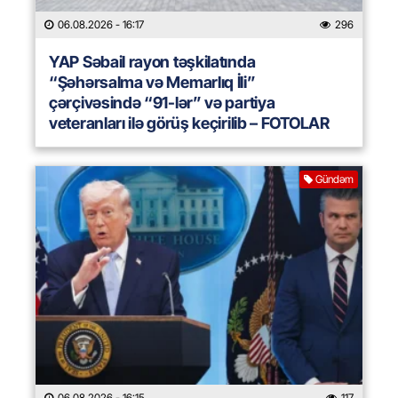
06.08.2026
- 16:17
296
YAP Səbail rayon təşkilatında
“Şəhərsalma və Memarlıq İli”
çərçivəsində “91-lər” və partiya
veteranları ilə görüş keçirilib – FOTOLAR
Gündəm
06.08.2026
- 16:15
117