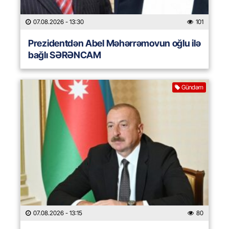
07.08.2026
- 13:30
101
Prezidentdən Abel Məhərrəmovun oğlu ilə
bağlı SƏRƏNCAM
Gündəm
07.08.2026
- 13:15
80