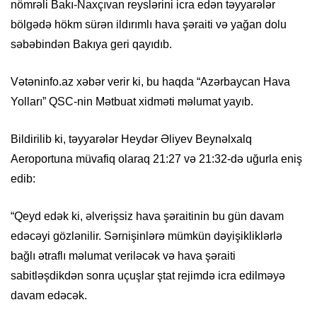
nömrəli Bakı-Naxçıvan reyslərini icra edən təyyarələr
bölgədə hökm sürən ildırımlı hava şəraiti və yağan dolu
səbəbindən Bakıya geri qayıdıb.
Vətəninfo.az xəbər verir ki, bu haqda “Azərbaycan Hava
Yolları” QSC-nin Mətbuat xidməti məlumat yayıb.
Bildirilib ki, təyyarələr Heydər Əliyev Beynəlxalq
Aeroportuna müvafiq olaraq 21:27 və 21:32-də uğurla eniş
edib:
“Qeyd edək ki, əlverişsiz hava şəraitinin bu gün davam
edəcəyi gözlənilir. Sərnişinlərə mümkün dəyişikliklərlə
bağlı ətraflı məlumat veriləcək və hava şəraiti
sabitləşdikdən sonra uçuşlar ştat rejimdə icra edilməyə
davam edəcək.