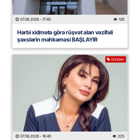
07.08.2026
- 17:45
128
Hərbi xidmətə görə rüşvət alan vəzifəli
şəxslərin məhkəməsi BAŞLAYIR
Gündəm
07.08.2026
- 16:45
225