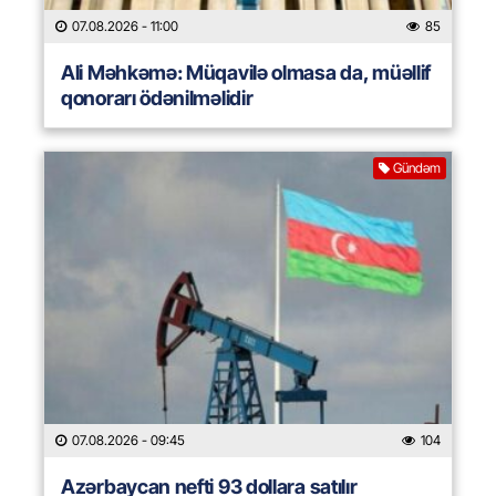
07.08.2026
- 11:00
85
Ali Məhkəmə: Müqavilə olmasa da, müəllif
qonorarı ödənilməlidir
Gündəm
07.08.2026
- 09:45
104
Azərbaycan nefti 93 dollara satılır