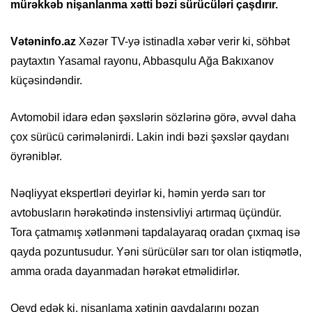
mürəkkəb nişanlanma xətti bəzi sürücüləri çaşdırır.
Vətəninfo.az
Xəzər TV-yə istinadla xəbər verir ki, söhbət
paytaxtın Yasamal rayonu, Abbasqulu Ağa Bakıxanov
küçəsindəndir.
Avtomobil idarə edən şəxslərin sözlərinə görə, əvvəl daha
çox sürücü cərimələnirdi. Lakin indi bəzi şəxslər qaydanı
öyrəniblər.
Nəqliyyat ekspertləri deyirlər ki, həmin yerdə sarı tor
avtobusların hərəkətində instensivliyi artırmaq üçündür.
Tora çatmamış xətlənməni tapdalayaraq oradan çıxmaq isə
qayda pozuntusudur. Yəni sürücülər sarı tor olan istiqmətlə,
amma orada dayanmadan hərəkət etməlidirlər.
Qeyd edək ki, nişanlama xətinin qaydalarını pozan