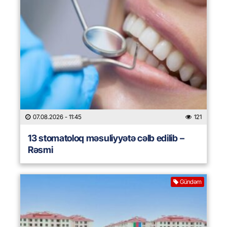
07.08.2026
- 11:45
121
13 stomatoloq məsuliyyətə cəlb edilib –
Rəsmi
Gündəm