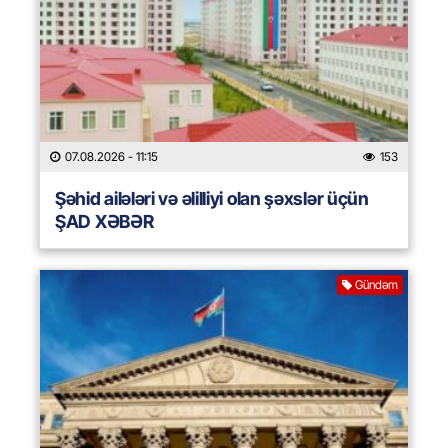
07.08.2026
- 11:15
153
Şəhid ailələri və əlilliyi olan şəxslər üçün
ŞAD XƏBƏR
Gündəm