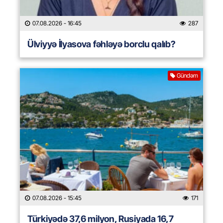
07.08.2026
- 16:45
287
Ülviyyə İlyasova fəhləyə borclu qalıb?
Gündəm
07.08.2026
- 15:45
171
Türkiyədə 37,6 milyon, Rusiyada 16,7