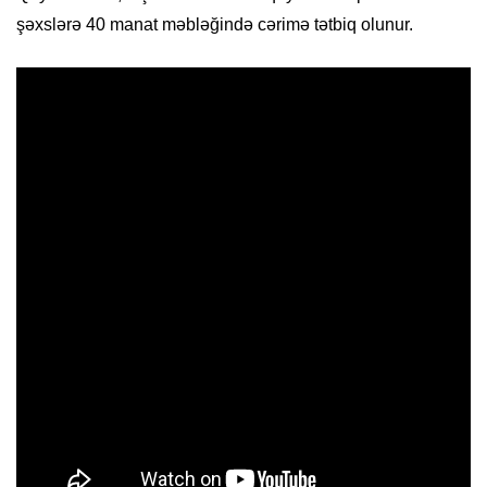
şəxslərə 40 manat məbləğində cərimə tətbiq olunur.