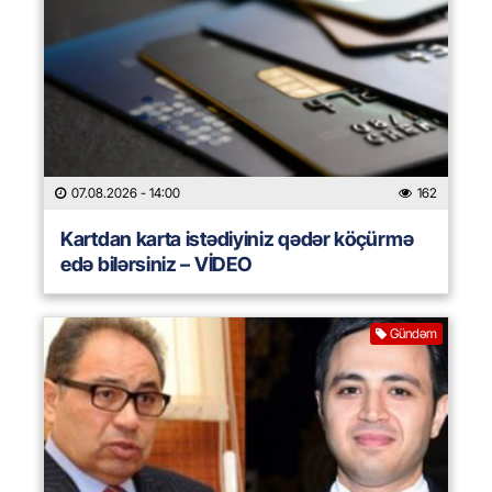
07.08.2026
- 14:00
162
Kartdan karta istədiyiniz qədər köçürmə
edə bilərsiniz – VİDEO
Gündəm