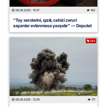
08.08.2026
- 15:37
183
“Toy xərclərini, qızılı, cehizi zəruri
sayanlar evlənməsə yaxşıdır” — Deputat
ölkə
08.08.2026
- 12:09
171