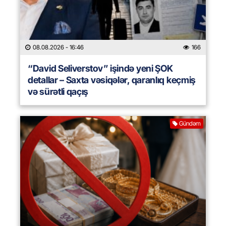
08.08.2026
- 16:46
166
“David Seliverstov” işində yeni ŞOK
detallar – Saxta vəsiqələr, qaranlıq keçmiş
və sürətli qaçış
Gündəm