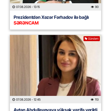
07.08.2026
- 13:15
90
Prezidentdən Xəzər Fərhadov ilə bağlı
SƏRƏNCAM
Gündəm
07.08.2026
- 12:45
113
Aytən Abdullayevaya yüksək vəzifə verildi