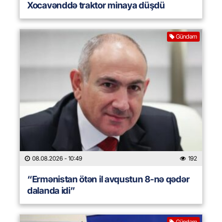
Xocavənddə traktor minaya düşdü
Gündəm
08.08.2026
- 10:49
192
“Ermənistan ötən il avqustun 8-nə qədər
dalanda idi”
Gündəm