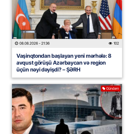
08.08.2026
- 21:36
102
Vaşinqtondan başlayan yeni mərhələ: 8
avqust görüşü Azərbaycan və region
üçün nəyi dəyişdi? – ŞƏRH
Gündəm