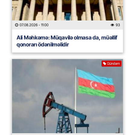
07.08.2026
- 11:00
93
Ali Məhkəmə: Müqavilə olmasa da, müəllif
qonorarı ödənilməlidir
Gündəm