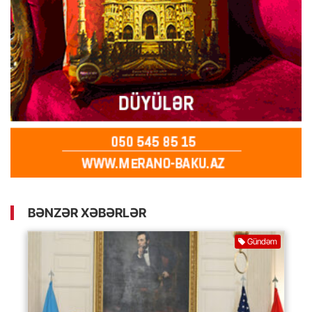
BƏNZƏR XƏBƏRLƏR
Gündəm