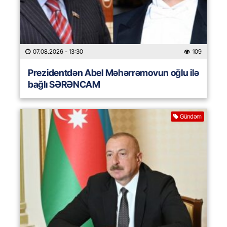
07.08.2026
- 13:30
109
Prezidentdən Abel Məhərrəmovun oğlu ilə
bağlı SƏRƏNCAM
Gündəm