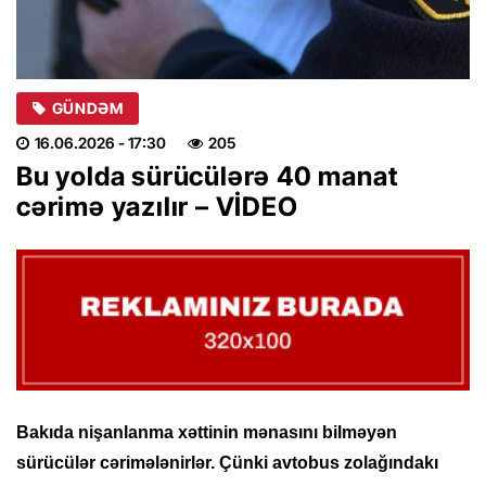
GÜNDƏM
16.06.2026
- 17:30
205
Bu yolda sürücülərə 40 manat
cərimə yazılır – VİDEO
Bakıda nişanlanma xəttinin mənasını bilməyən
sürücülər cərimələnirlər. Çünki avtobus zolağındakı