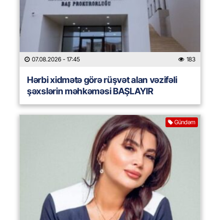
07.08.2026
- 17:45
183
Hərbi xidmətə görə rüşvət alan vəzifəli
şəxslərin məhkəməsi BAŞLAYIR
Gündəm