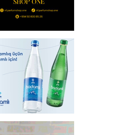
Ukraynaya bu silahı verməkdən
etdi: ABŞ-ın özünün bu raketlərə
ı var
2026
- 15:00
151
bolçu İran millisindən İMTİNA
u ölkəni seçdilər
2026
- 14:45
159
canda sabah 39 dərəcə isti
2026
- 14:30
153
 Biznes-dən mikro biznes
nə 5%-dək endirim