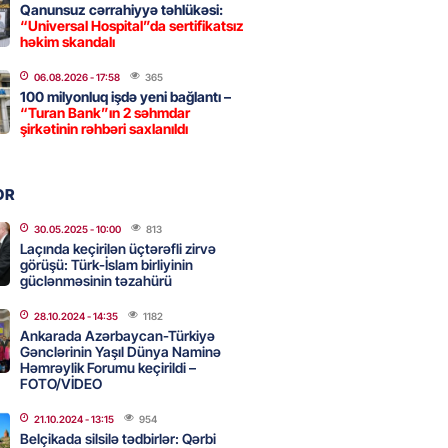
Qanunsuz cərrahiyyə təhlükəsi:
“Universal Hospital”da sertifikatsız
 İlyasova fəhləyə borclu qalıb?
həkim skandalı
2026
- 16:45
242
06.08.2026
- 17:58
365
100 milyonluq işdə yeni bağlantı –
“Turan Bank”ın 2 səhmdar
şirkətinin rəhbəri saxlanıldı
Strateji Müdafiə Sazişi”nin
yəti nədir? -ŞƏRH
2026
- 16:30
147
OR
30.05.2025
- 10:00
813
Laçında keçirilən üçtərəfli zirvə
görüşü: Türk-İslam birliyinin
ya klubuna keçən Kamil
güclənməsinin təzahürü
ul”da oynamaq istəyir
2026
- 16:15
233
28.10.2024
- 14:35
1182
Ankarada Azərbaycan-Türkiyə
Gənclərinin Yaşıl Dünya Naminə
Həmrəylik Forumu keçirildi –
FOTO/VİDEO
 qadın qətlə yetirildi – Şübhəli
 oğludur
21.10.2024
- 13:15
954
Belçikada silsilə tədbirlər: Qərbi
2026
- 16:00
224