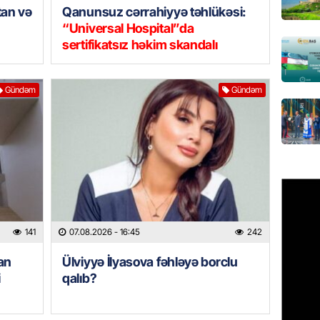
tan və
Qanunsuz cərrahiyyə təhlükəsi:
“Universal Hospital”da
GÜNDƏM
sertifikatsız həkim skandalı
Türkiyə
milyon 
xərclər
Gündəm
Gündəm
07.08.
GÜNDƏM
Malayzi
Dosye
07.08.
MANŞET
141
07.08.2026
- 16:45
242
Türkiyə
Pakist
an
Ülviyyə İlyasova fəhləyə borclu
sazişi 
i
qalıb?
07.08.