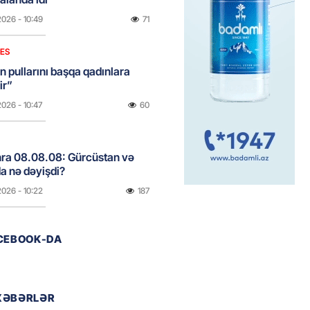
2026
- 10:49
71
NES
n pullarını başqa qadınlara
ir”
2026
- 10:47
60
onra 08.08.08: Gürcüstan və
a nə dəyişdi?
2026
- 10:22
187
ACEBOOK-DA
ı qızın nişanında mediaya hücum
 — VİDEO
2026
- 09:20
72
XƏBƏRLƏR