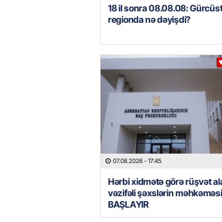
18 il sonra 08.08.08: Gürcüs
regionda nə dəyişdi?
07.08.2026
- 17:45
Hərbi xidmətə görə rüşvət al
vəzifəli şəxslərin məhkəməs
BAŞLAYIR