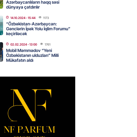
Azərbaycanlıların haqq səsi
dünyaya çatdırılır
14.10.2024
- 15:44
1173
də 37,6 milyon, Rusiyada 16,7
“Özbəkistan-Azərbaycan:
– Azərbaycanlıların yemək
Gənclərin İpək Yolu İqlim Forumu”
i
keçiriləcək
2026
- 15:45
155
02.02.2024
- 13:00
1761
Mobil Məmmədov “Yeni
Özbəkistanın ulduzları” Milli
Mükafatın aldı
yada yeni səfirimiz kimdir? –
2026
- 15:30
161
, Səudiyyə Ərəbistanı və
an arasında Məkkə müdafiə
imzalanıb
2026
- 15:15
138