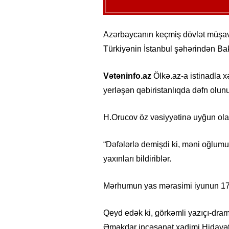
Azərbaycanın keçmiş dövlət müşav
Türkiyənin İstanbul şəhərindən Bakı
Vətəninfo.az
Ölkə.az-a istinadla x
yerləşən qəbiristanlıqda dəfn olun
H.Orucov öz vəsiyyətinə uyğun olar
“Dəfələrlə demişdi ki, məni oğlumun
yaxınları bildiriblər.
Mərhumun yas mərasimi iyunun 17-
Qeyd edək ki, görkəmli yazıçı-drama
Əməkdar incəsənət xadimi Hidayət 