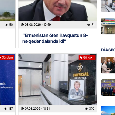
GÜNDƏM
Ülviyyə
07.08.
50
08.08.2026
- 10:49
71
MANŞET
“Ermənistan ötən il avqustun 8-
“Birgə 
nə qədər dalanda idi”
əhəmiy
07.08.
DİASP
Gündəm
Gündəm
İDMAN
Albani
“Liverp
07.08.
HADISƏ
Tovuzda
qardaşı
187
07.08.2026
- 18:31
370
07.08.