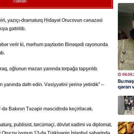
Bu məşh
qərarı v
iri, yazıçı-dramaturq Hidayət Orucovun cənazəsi
08.08.
ya gətirilib.
GÜNDƏM
əbər verir ki, mərhum paytaxtın Binəqədi rayonunda
Qanuns
“Univer
ub.
həkim 
07.08.
aq, oğlunun məzarı yanında torpağa tapşırılıb.
08.08.
MANŞET
Bu məş
 yanında dəfn edin. Vəsiyyətini yerinə yetirdik” –
qərarı v
AAYDA-
şikayət
işıq?
də Bakının Təzəpir məscidində keçiriləcək.
07.08.
GÜNDƏM
turq, publisist, tərcüməçi, dövlət xadimi və diplomat,
Hərbi x
Orucov iyunun 13-də Türkiyənin İstanbul şəhərində,