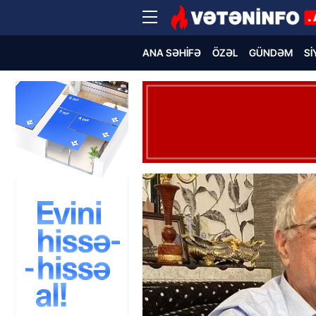
ANA SƏHIFƏ
ÖZƏL
GÜNDƏM
SI