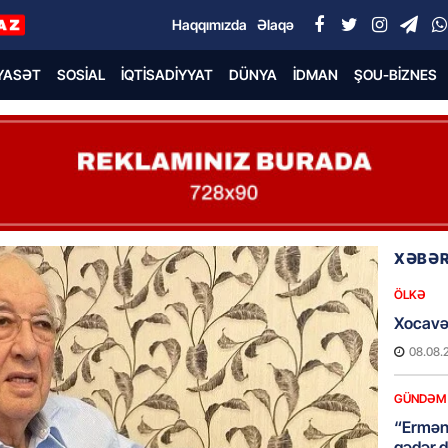
Haqqımızda
Əlaqə
YASƏT
SOSIAL
İQTISADIYYAT
DÜNYA
İDMAN
ŞOU-BIZNES
XƏBƏR
ÖLKƏ
Xocavə
08.08.
GÜNDƏM
“Erməni
qədər d