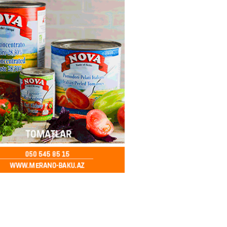
2026
- 14:28
152
ıtda avtomobil qaçıran və
kdə mobil telefon oğurlayan
 saxlanılıb
2026
- 14:15
156
 karta istədiyiniz qədər
 edə bilərsiniz – VİDEO
2026
- 14:00
154
in avtomobildə Paşinyana nə
2026
- 13:45
148