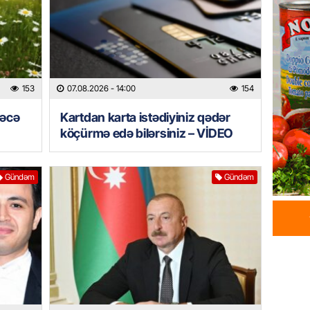
07.08.
HADISƏ
Sumqay
çimərli
153
07.08.2026
- 14:00
154
şəxslər
rəcə
Kartdan karta istədiyiniz qədər
07.08.
köçürmə edə bilərsiniz – VİDEO
GÜNDƏM
Kartdan
Gündəm
Gündəm
köçürmə
07.08.
MANŞET
Mişust
deyib?
07.08.