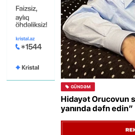
GÜNDƏM
Hidayət Orucovun 
yanında dəfn edin”