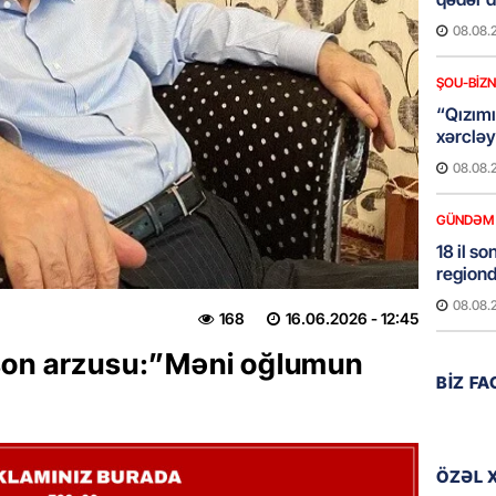
08.08.
ŞOU-BIZ
“Qızımı
xərcləy
08.08.
GÜNDƏM
18 il s
regiond
08.08.
168
16.06.2026
- 12:45
son arzusu:”Məni oğlumun
MANŞET
BIZ F
17 yaşl
olundu
08.08.
ÖZƏL 
BANNER