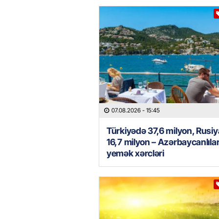
07.08.2026
- 15:45
Türkiyədə 37,6 milyon, Rusi
16,7 milyon – Azərbaycanlılar
yemək xərcləri