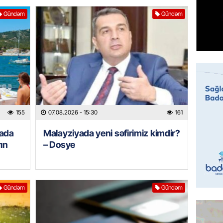
ÖZƏL
Gündəm
Gündəm
Tramp 
imtina 
ehtiyac
07.08.
ÖZƏL
İki fut
ETDİ:
B
07.08.
155
07.08.2026
- 15:30
161
yada
Malayziyada yeni səfirimiz kimdir?
GÜNDƏM
ın
– Dosye
Azərbay
olacaq
07.08.
Gündəm
Gündəm
REKLAM
Birbank
krediti