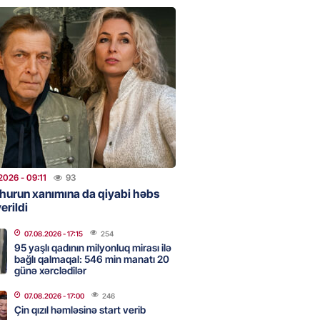
urun xanımına da qiyabi həbs
erildi
2026
- 09:11
93
uz cərrahiyyə təhlükəsi:
sal Hospital”da sertifikatsız
skandalı
2026
- 18:31
370
2026
- 09:11
93
hurun xanımına da qiyabi həbs
erildi
nın tərəzi məntəqələrindən
 -156 ya yaşıl, vətəndaşa qırmızı
07.08.2026
- 17:15
254
95 yaşlı qadının milyonluq mirası ilə
bağlı qalmaqal: 546 min manatı 20
2026
- 18:00
140
günə xərclədilər
07.08.2026
- 17:00
246
Çin qızıl həmləsinə start verib
idmətə görə rüşvət alan vəzifəli