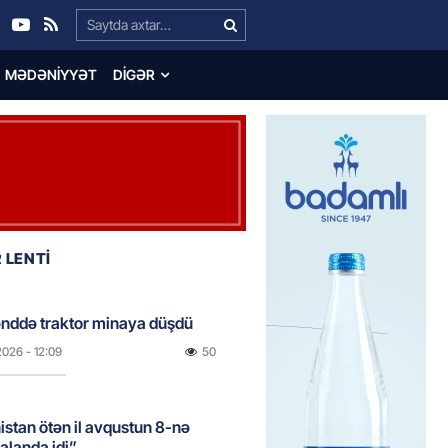
Search…
MƏDƏNIYYƏT
DIGƏR
 LENTİ
nddə traktor minaya düşdü
2026
- 12:09
50
stan ötən il avqustun 8-nə
alanda idi”