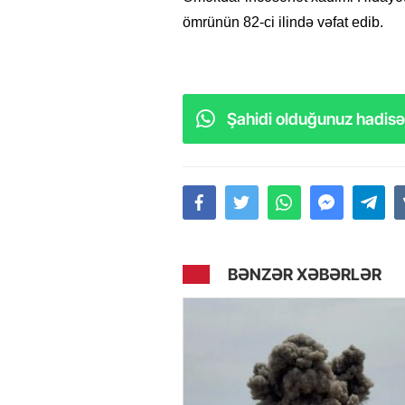
ömrünün 82-ci ilində vəfat edib.
Şahidi olduğunuz hadisəl
BƏNZƏR XƏBƏRLƏR