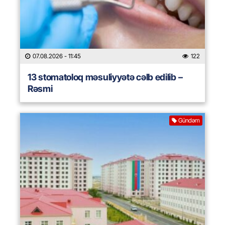
07.08.2026
- 11:45
122
13 stomatoloq məsuliyyətə cəlb edilib –
Rəsmi
Gündəm