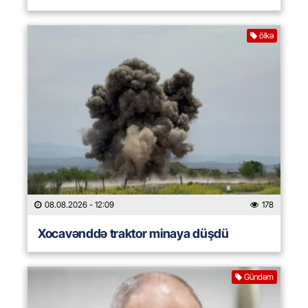
ölkə
08.08.2026
- 12:09
178
Xocavənddə traktor minaya düşdü
Gündəm