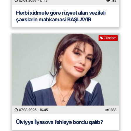
07.08.2026
- 17:45
185
Hərbi xidmətə görə rüşvət alan vəzifəli
şəxslərin məhkəməsi BAŞLAYIR
Gündəm
07.08.2026
- 16:45
288
Ülviyyə İlyasova fəhləyə borclu qalıb?