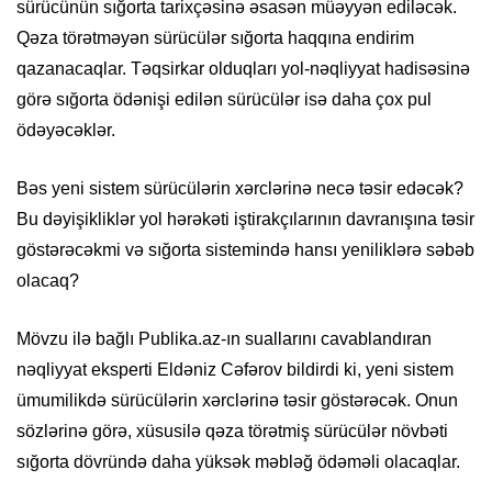
sürücünün sığorta tarixçəsinə əsasən müəyyən ediləcək.
Qəza törətməyən sürücülər sığorta haqqına endirim
qazanacaqlar. Təqsirkar olduqları yol-nəqliyyat hadisəsinə
görə sığorta ödənişi edilən sürücülər isə daha çox pul
ödəyəcəklər.
Bəs yeni sistem sürücülərin xərclərinə necə təsir edəcək?
Bu dəyişikliklər yol hərəkəti iştirakçılarının davranışına təsir
göstərəcəkmi və sığorta sistemində hansı yeniliklərə səbəb
olacaq?
Mövzu ilə bağlı Publika.az-ın suallarını cavablandıran
nəqliyyat eksperti Eldəniz Cəfərov bildirdi ki, yeni sistem
ümumilikdə sürücülərin xərclərinə təsir göstərəcək. Onun
sözlərinə görə, xüsusilə qəza törətmiş sürücülər növbəti
sığorta dövründə daha yüksək məbləğ ödəməli olacaqlar.