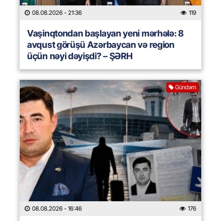
08.08.2026
- 21:36
119
Vaşinqtondan başlayan yeni mərhələ: 8
avqust görüşü Azərbaycan və region
üçün nəyi dəyişdi? – ŞƏRH
Gündəm
08.08.2026
- 16:46
176