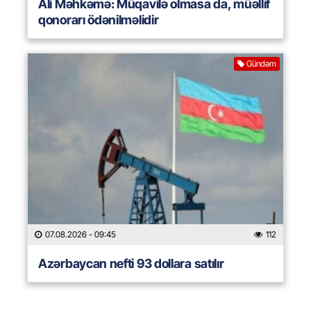
Ali Məhkəmə: Müqavilə olmasa da, müəllif
qonorarı ödənilməlidir
Gündəm
07.08.2026
- 09:45
112
Azərbaycan nefti 93 dollara satılır