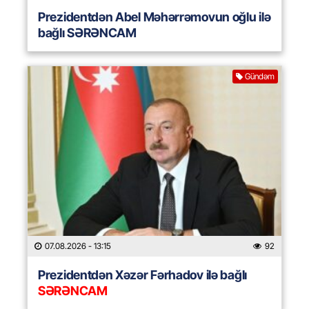
Prezidentdən Abel Məhərrəmovun oğlu ilə
bağlı SƏRƏNCAM
Gündəm
07.08.2026
- 13:15
92
Prezidentdən Xəzər Fərhadov ilə bağlı
SƏRƏNCAM