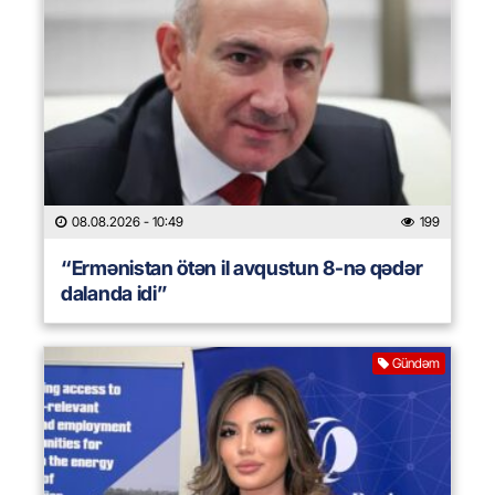
08.08.2026
- 10:49
199
“Ermənistan ötən il avqustun 8-nə qədər
dalanda idi”
Gündəm