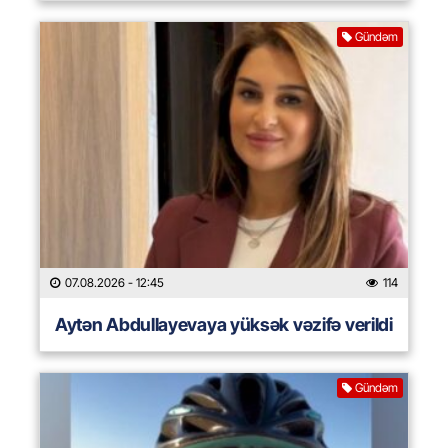
Gündəm
07.08.2026
- 12:45
114
Aytən Abdullayevaya yüksək vəzifə verildi
Gündəm