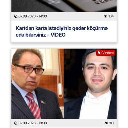
07.08.2026
- 14:00
164
Kartdan karta istədiyiniz qədər köçürmə
edə bilərsiniz – VİDEO
Gündəm
07.08.2026
- 13:30
110