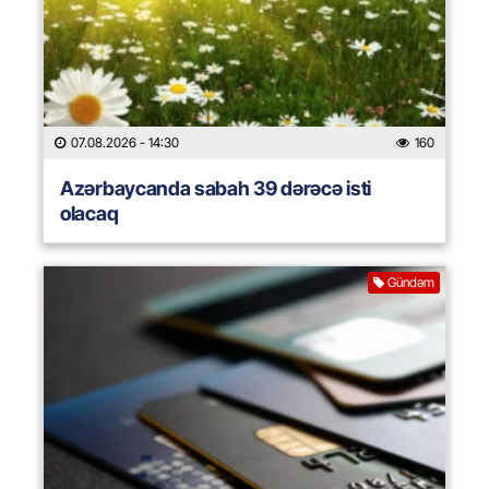
07.08.2026
- 14:30
160
Azərbaycanda sabah 39 dərəcə isti
olacaq
Gündəm