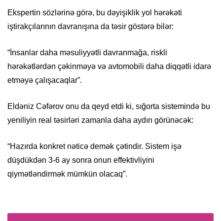
Ekspertin sözlərinə görə, bu dəyişiklik yol hərəkəti
iştirakçılarının davranışına da təsir göstərə bilər:
“İnsanlar daha məsuliyyətli davranmağa, riskli
hərəkətlərdən çəkinməyə və avtomobili daha diqqətli idarə
etməyə çalışacaqlar”.
Eldəniz Cəfərov onu da qeyd etdi ki, sığorta sistemində bu
yeniliyin real təsirləri zamanla daha aydın görünəcək:
“Hazırda konkret nəticə demək çətindir. Sistem işə
düşdükdən 3-6 ay sonra onun effektivliyini
qiymətləndirmək mümkün olacaq”.