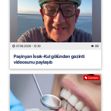
07.08.2026
- 12:30
89
Paşinyan İssık-Kul gölündən gəzinti
videosunu paylaşıb
Gündəm