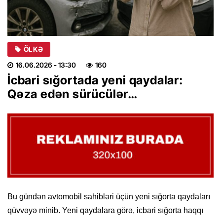
ÖLKƏ
16.06.2026
- 13:30
160
İcbari sığortada yeni qaydalar:
Qəza edən sürücülər…
Bu gündən avtomobil sahibləri üçün yeni sığorta qaydaları
qüvvəyə minib. Yeni qaydalara görə, icbari sığorta haqqı