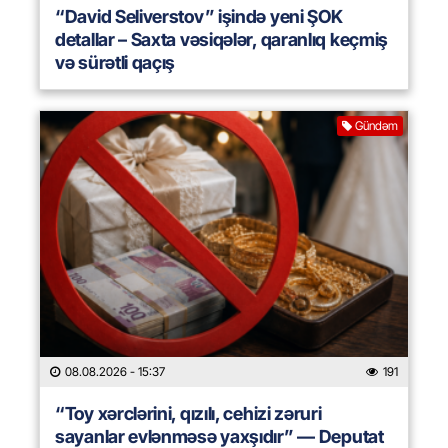
“David Seliverstov” işində yeni ŞOK
detallar – Saxta vəsiqələr, qaranlıq keçmiş
və sürətli qaçış
Gündəm
08.08.2026
- 15:37
191
“Toy xərclərini, qızılı, cehizi zəruri
sayanlar evlənməsə yaxşıdır” — Deputat