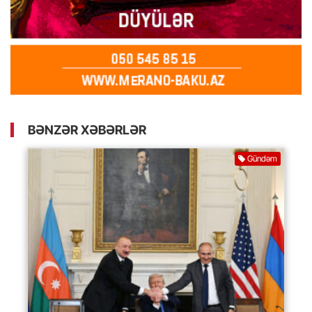
BƏNZƏR XƏBƏRLƏR
Gündəm