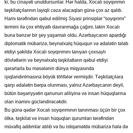
ki, bu cinayəti unutdursunlar. Hər halda, Xocalı soyqırımın
təşkilatçılarının layiqli cəza alacaqları günə çox az qalıb.
Hamı tərəfindən qəbul edilmiş Siyasi prinsiplər “soyqırımı”
termini ilə çox ehtiyatlı davranmağa çağırır, lakin Xocalı
buna bənzər bir şey yaşamalı oldu. Azərbaycanın apardığı
diplomatik mübarizə, beynəlxalq hüququn və ədalətin tələb
etdiyi şəkildə Xocalı soyqırımını tanıyan çoxsaylı
dövlətlərin və beynəlxalq təşkilatların qəbul etdiyi
qərarlarla bu məsələnin dünya miqyasında
işıqlandırılmasına böyük töhfələr vermişdir. Təşkilatçılara
qarşı ədalətin bərpa olunması, yalnız Azərbaycanın deyil,
bütün bəşəriyyətin qanunun aliliyinə və insan hüquqlarına
olan inamını gücləndirəcəkdir.
Bu günə qədər Xocalı soyqırımının tanınması üçün bir çox
ölkə, təşkilat və insan hüquqları qurumları tərəfindən
müvafiq addımlar atılıb və bu istiqamətdə mübarizə hələ də