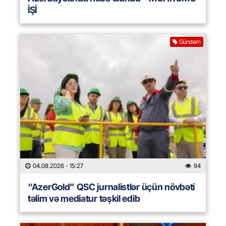
İŞİ
Gündəm
04.08.2026
- 15:27
94
“AzerGold” QSC jurnalistlər üçün növbəti
təlim və mediatur təşkil edib