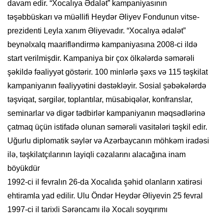
davam edir. “Xocalıya Ədalət” kampaniyasının
təşəbbüskarı və müəllifi Heydər Əliyev Fondunun vitse-
prezidenti Leyla xanım Əliyevadır. “Xocalıya ədalət”
beynəlxalq maarifləndirmə kampaniyasına 2008-ci ildə
start verilmişdir. Kampaniya bir çox ölkələrdə səmərəli
şəkildə fəaliyyət göstərir. 100 minlərlə şəxs və 115 təşkilat
kampaniyanın fəaliyyətini dəstəkləyir. Sosial şəbəkələrdə
təşviqat, sərgilər, toplantılar, müsabiqələr, konfranslar,
seminarlar və digər tədbirlər kampaniyanın məqsədlərinə
çatmaq üçün istifadə olunan səmərəli vasitələri təşkil edir.
Uğurlu diplomatik səylər və Azərbaycanın möhkəm iradəsi
ilə, təşkilatçılarının layiqli cəzalarını alacağına inam
böyükdür
1992-ci il fevralın 26-da Xocalıda şəhid olanların xatirəsi
ehtiramla yad edilir. Ulu Öndər Heydər Əliyevin 25 fevral
1997-ci il tarixli Sərəncamı ilə Xocalı soyqırımı