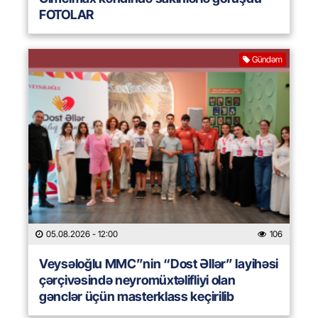
FOTOLAR
Gündəm
05.08.2026
- 12:00
106
Veysəloğlu MMC”nin “Dost Əllər” layihəsi
çərçivəsində neyromüxtəlifliyi olan
gənclər üçün masterklass keçirilib