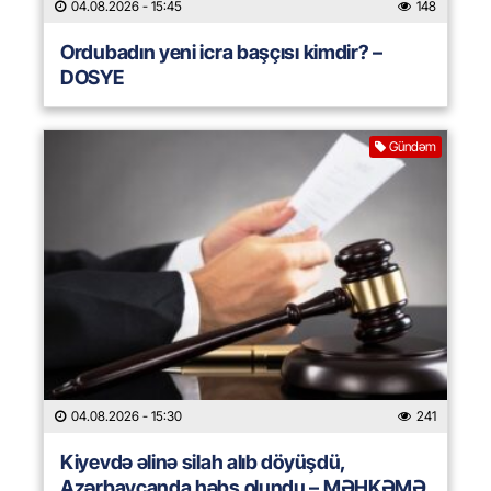
04.08.2026
- 15:45
148
Ordubadın yeni icra başçısı kimdir? –
DOSYE
Gündəm
04.08.2026
- 15:30
241
Kiyevdə əlinə silah alıb döyüşdü,
Azərbaycanda həbs olundu – MƏHKƏMƏ