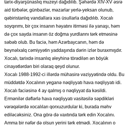
tarix-diyarşünaslıq muzeyi dağıdılıb. Şəhərdə XIV-XV əsrə
aid türbələr, günbəzlər, məzarlar yerlə-yeksan olunub,
qəbiristanlıq vandallara xas üsullarla dağıdılıb. Xocalı
soyqırımı, bir çox insanın həyatını itirməsi ilə yanaşı, həm
də çox sayda insanın öz doğma yurdlarını tərk etməsinə
səbəb olub. Bu faciə, həm Azərbaycanın, həm də
beynəlxalq cəmiyyətin yaddaşında dərin izlər buraxmışdır.
Xocalı, tarixdə insanlıq əleyhinə törədilən ən böyük
cinayətlərdən biri olaraq qeyd olunur.
Xocalı 1988-1992-ci illərdə mühasirə vəziyyətində oldu. Bu
müddətdə Xocalının yeganə nəqliyyatı hava nəqliyyatı idi.
Xocalı faciəsinə 4 ay qalmış o nəqliyyat da kəsildi.
Ermənilər dəflərlə hava nəqliyyatı vasitəsilə səpdikləri
vərəqələrdə xocalıları qorxuzurdular ki, burada məhv
ediləcəksiniz. Ona görə də vaxtında tərk edin Xocalını.
Amma bir nəfər də olsun yerini tərk etmədi. Xocalının o