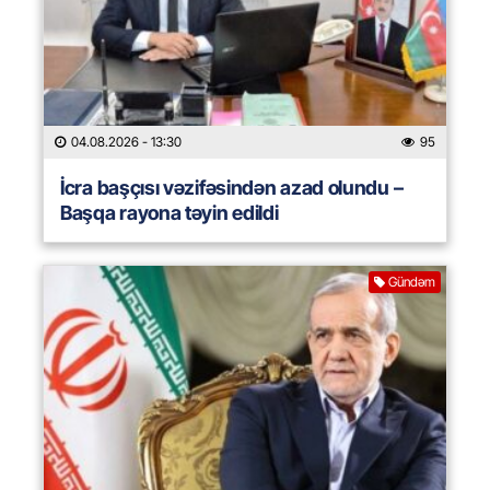
04.08.2026
- 13:30
95
İcra başçısı vəzifəsindən azad olundu –
Başqa rayona təyin edildi
Gündəm