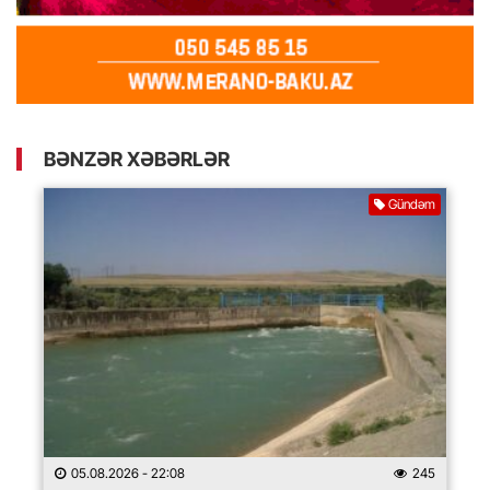
BƏNZƏR XƏBƏRLƏR
Gündəm
05.08.2026
- 22:08
245