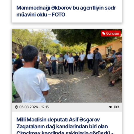
Məmmədnağı Əkbərov bu agentliyin sədr
müavini oldu – FOTO
Gündəm
05.08.2026
- 12:15
103
Milli Məclisin deputatı Asif Əsgərov
Zaqatalanın dağ kəndlərindən biri olan
Cimcimax kəndində sakinlərlə görüşdü -