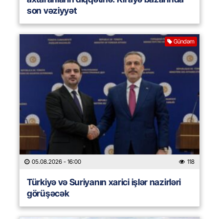
son vəziyyət
Gündəm
05.08.2026
- 16:00
118
Türkiyə və Suriyanın xarici işlər nazirləri
görüşəcək