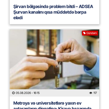
Şirvan bölgəsində problem bitdi – ADSEA
Şurvan kanalını qısa müddətdə bərpa
elədi
Gündəm
05.08.2026
- 16:15
117
Metroya və universitetlərə yaxın ev
axtaranların diqqətinə: Kirayə bazarında