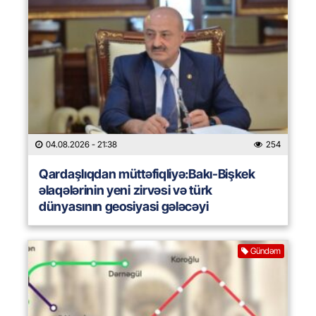
04.08.2026
- 21:38
254
Qardaşlıqdan müttəfiqliyə:Bakı-Bişkek
əlaqələrinin yeni zirvəsi və türk
dünyasının geosiyasi gələcəyi
Gündəm