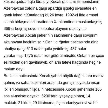
xüsusi qəddarlıqla törətdiyi Xocalı qətliamı Ermənistanın
Azərbaycan xalqına qarşı apardığı işğalçı siyasətdə ən
qanlı ləkədir. Xatırladaq ki, 26 fevral 1992-ci ildə erməni
silahlı birləşmələri tərəfindən Xankəndində məskunlaşmış
366-cı keçmiş sovet motoatıcı alayının dəstəyi ilə
Azərbaycan Xocalı şəhərinin sakinlərinə qarşı soyqırımı
aktı həyata keçirilmişdir. Qanlı qırğınlar nəticəsində dinc
əhaliyə qarşı 613 nəfər qətlə yetirilmiş, 487 nəfər
yaralanmış, 1275 nəfər əsir götürülmüşdür. Onların bir çoxu
əsirlikdən geri qayıtmayıb, onların taleyi haqqında heç nə
məlum deyil.
Bu faciə nəticəsində Xocalı şəhəri böyük dağıntılara məruz
qalmış və şəhər sakinləri arasında geniş miqyasda insan
itkiləri olmuşdur. İşğalın nəticəsində Xocalı şəhərində 105
sosial-məişət obyekti, 3200 fərdi yaşayış binası, 14
məktəb, 21 klub, 29 kitabxana, üç mədəniyyət evi və bir