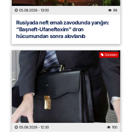
05.08.2026
- 13:00
99
Rusiyada neft emalı zavodunda yanğın:
“Başneft-Ufaneftexim” dron
hücumundan sonra alovlanıb
Gündəm
05.08.2026
- 12:30
100