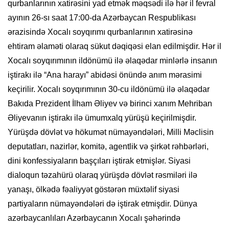
qurbanlarının xatirəsini yad etmək məqsədi ilə hər il fevral
ayının 26-sı saat 17:00-da Azərbaycan Respublikası
ərazisində Xocalı soyqırımı qurbanlarının xatirəsinə
ehtiram əlaməti olaraq sükut dəqiqəsi elan edilmişdir. Hər il
Xocalı soyqırımının ildönümü ilə əlaqədar minlərlə insanın
iştirakı ilə “Ana harayı” abidəsi önündə anım mərasimi
keçirilir. Xocalı soyqırımının 30-cu ildönümü ilə əlaqədar
Bakıda Prezident İlham Əliyev və birinci xanım Mehriban
Əliyevanın iştirakı ilə ümumxalq yürüşü keçirilmişdir.
Yürüşdə dövlət və hökumət nümayəndələri, Milli Məclisin
deputatları, nazirlər, komitə, agentlik və şirkət rəhbərləri,
dini konfessiyaların başçıları iştirak etmişlər. Siyasi
dialoqun təzahürü olaraq yürüşdə dövlət rəsmiləri ilə
yanaşı, ölkədə fəaliyyət göstərən müxtəlif siyasi
partiyaların nümayəndələri də iştirak etmişdir. Dünya
azərbaycanlıları Azərbaycanın Xocalı şəhərində