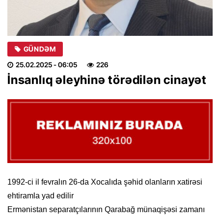
GÜNDƏM
25.02.2025
- 06:05
226
İnsanlıq əleyhinə törədilən cinayət
1992-ci il fevralın 26-da Xocalıda şəhid olanların xatirəsi
ehtiramla yad edilir
Ermənistan separatçılarının Qarabağ münaqişəsi zamanı