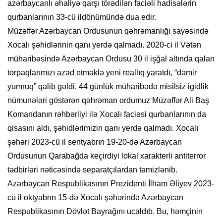
azərbaycanlı əhaliyə qarşı törədilən faciəli hadisələrin
qurbanlarının 33-cü ildönümündə dua edir.
Müzəffər Azərbaycan Ordusunun qəhrəmanlığı sayəsində
Xocalı şəhidlərinin qanı yerdə qalmadı. 2020-ci il Vətən
müharibəsində Azərbaycan Ordusu 30 il işğal altında qalan
torpaqlarımızı azad etməklə yeni reallıq yaratdı, “dəmir
yumruq” qalib gəldi. 44 günlük müharibədə misilsiz igidlik
nümunələri göstərən qəhrəman ordumuz Müzəffər Ali Baş
Komandanın rəhbərliyi ilə Xocalı faciəsi qurbanlarının da
qisasını aldı, şəhidlərimizin qanı yerdə qalmadı. Xocalı
şəhəri 2023-cü il sentyabrın 19-20-də Azərbaycan
Ordusunun Qarabağda keçirdiyi lokal xarakterli antiterror
tədbirləri nəticəsində separatçılardan təmizlənib.
Azərbaycan Respublikasının Prezidenti İlham Əliyev 2023-
cü il oktyabrın 15-də Xocalı şəhərində Azərbaycan
Respublikasının Dövlət Bayrağını ucaldıb. Bu, həmçinin