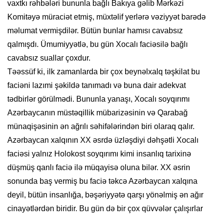
vaxtkı rəhbələri bununla bağlı Bakıya gəlib Mərkəzi
Komitəyə müraciət etmiş, müxtəlif yerlərə vəziyyət barədə
məlumat vermişdilər. Bütün bunlar hamısı cavabsız
qalmışdı. Ümumiyyətlə, bu gün Xocalı faciəsilə bağlı
cavabsız suallar çoxdur.
Təəssüf ki, ilk zamanlarda bir çox beynəlxalq təşkilat bu
faciəni lazımi şəkildə tanımadı və buna dair adekvat
tədbirlər görülmədi. Bununla yanaşı, Xocalı soyqırımı
Azərbaycanın müstəqillik mübarizəsinin və Qarabağ
münaqişəsinin ən ağrılı səhifələrindən biri olaraq qalır.
Azərbaycan xalqının XX əsrdə üzləşdiyi dəhşətli Xocalı
faciəsi yalnız Holokost soyqırımı kimi insanlıq tarixinə
düşmüş qanlı faciə ilə müqayisə oluna bilər. XX əsrin
sonunda baş vermiş bu faciə təkcə Azərbaycan xalqına
deyil, bütün insanlığa, bəşəriyyətə qarşı yönəlmiş ən ağır
cinayətlərdən biridir. Bu gün də bir çox qüvvələr çalışırlar