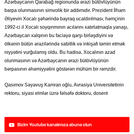
Azərbaycanın Qarabağ regionunda ərazi bütövlüyünün
bərpa olunmasının simvolik bir addımıdır. Prezident İlham
Əliyevin Xocalı şəhərində bayraq ucaldırılması, həmçinin
1992-ci il Xocalı soyqırımının acılarını xatırlatmaqla yanaşı,
Azərbaycan xalqının bu faciəyə qarşı birləşdiyini və
ölkənin bütün ərazilərində sabitlik və inkişafı təmin etmək
niyyətini vurğulamış oldu. Bu hadisə, Xocalının azad
olunmasının və Azərbaycanın ərazi bütövlüyünün
bərpasının əhəmiyyətini göstərən mühüm bir rəmzdir.
Qasımov Səyavuş Kamran oğlu, Avrasiya Universitetinin
rektoru, siyasi elmlər üzrə fəlsəfə doktoru, dosent
Bizim Youtube kanalımıza abunə olun