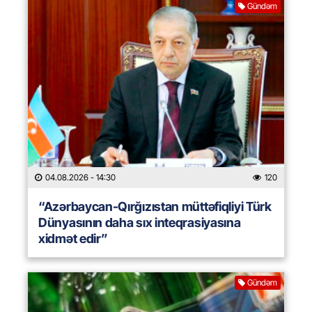
Gündəm
04.08.2026
- 14:30
120
“Azərbaycan-Qırğızıstan müttəfiqliyi Türk
Dünyasının daha sıx inteqrasiyasına
xidmət edir”
Gündəm