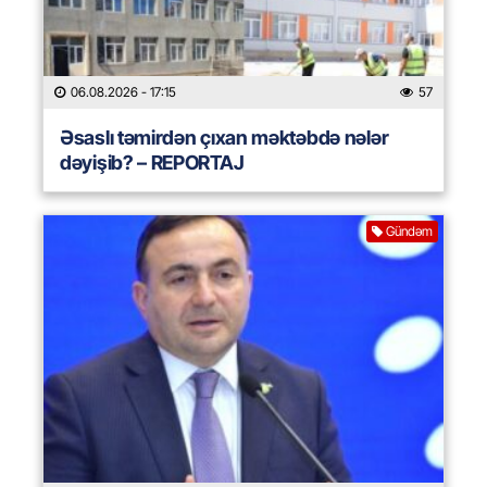
06.08.2026
- 17:15
57
Əsaslı təmirdən çıxan məktəbdə nələr
dəyişib? – REPORTAJ
Gündəm