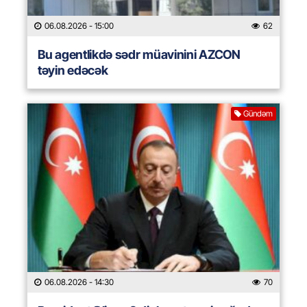
06.08.2026
- 15:00
62
Bu agentlikdə sədr müavinini AZCON
təyin edəcək
Gündəm
06.08.2026
- 14:30
70