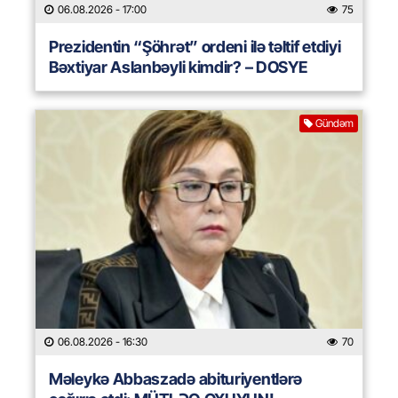
06.08.2026
- 17:00
75
Prezidentin “Şöhrət” ordeni ilə təltif etdiyi
Bəxtiyar Aslanbəyli kimdir? – DOSYE
Gündəm
06.08.2026
- 16:30
70
Məleykə Abbaszadə abituriyentlərə