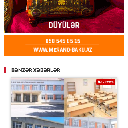
BƏNZƏR XƏBƏRLƏR
Gündəm