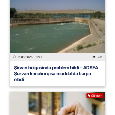
05.08.2026
- 22:08
326
Şirvan bölgəsində problem bitdi – ADSEA
Şurvan kanalını qısa müddətdə bərpa
elədi
Gündəm