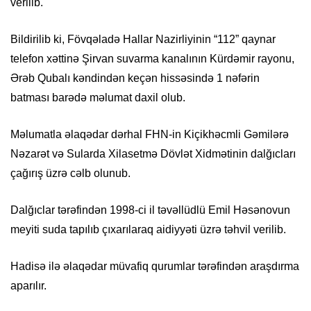
verilib.
Bildirilib ki, Fövqəladə Hallar Nazirliyinin “112” qaynar
telefon xəttinə Şirvan suvarma kanalının Kürdəmir rayonu,
Ərəb Qubalı kəndindən keçən hissəsində 1 nəfərin
batması barədə məlumat daxil olub.
Məlumatla əlaqədar dərhal FHN-in Kiçikhəcmli Gəmilərə
Nəzarət və Sularda Xilasetmə Dövlət Xidmətinin dalğıcları
çağırış üzrə cəlb olunub.
Dalğıclar tərəfindən 1998-ci il təvəllüdlü Emil Həsənovun
meyiti suda tapılıb çıxarılaraq aidiyyəti üzrə təhvil verilib.
Hadisə ilə əlaqədar müvafiq qurumlar tərəfindən araşdırma
aparılır.