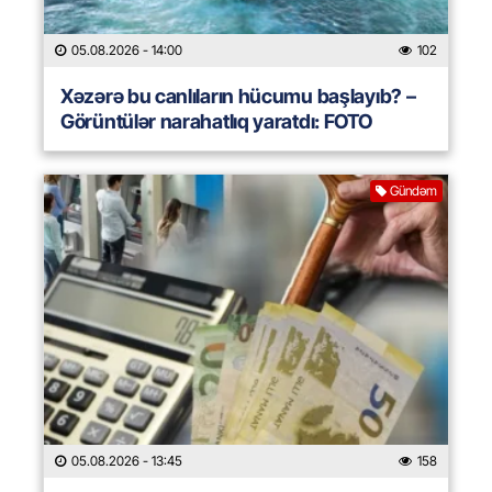
05.08.2026
- 14:00
102
Xəzərə bu canlıların hücumu başlayıb? –
Görüntülər narahatlıq yaratdı: FOTO
Gündəm
05.08.2026
- 13:45
158