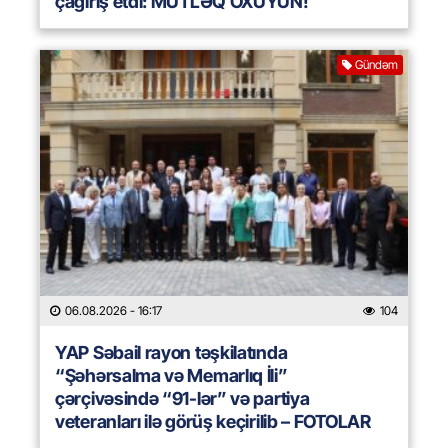
çağırış etdi: MÜTLƏQ OXUYUN!
Gündəm
06.08.2026
- 16:17
104
YAP Səbail rayon təşkilatında
“Şəhərsalma və Memarlıq İli”
çərçivəsində “91-lər” və partiya
veteranları ilə görüş keçirilib – FOTOLAR