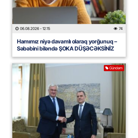
06.08.2026
- 12:15
74
Hamımız niyə davamlı olaraq yorğunuq –
Səbəbini biləndə ŞOKA DÜŞƏCƏKSİNİZ
Gündəm