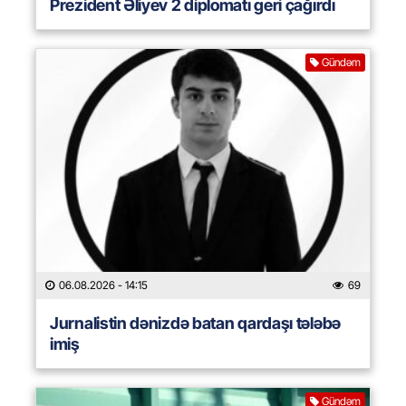
Prezident Əliyev 2 diplomatı geri çağırdı
Gündəm
06.08.2026
- 14:15
69
Jurnalistin dənizdə batan qardaşı tələbə
imiş
Gündəm