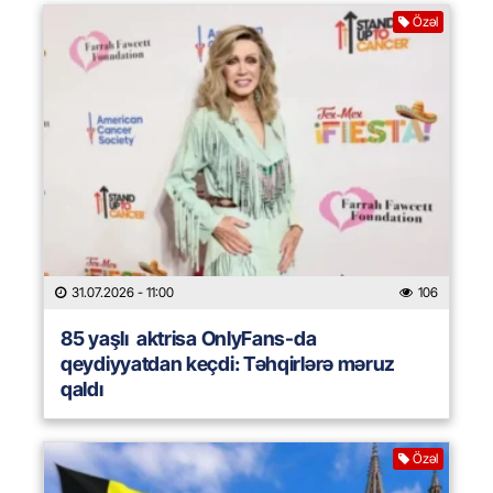
Özəl
31.07.2026
- 11:00
106
85 yaşlı aktrisa OnlyFans-da
qeydiyyatdan keçdi: Təhqirlərə məruz
qaldı
Özəl