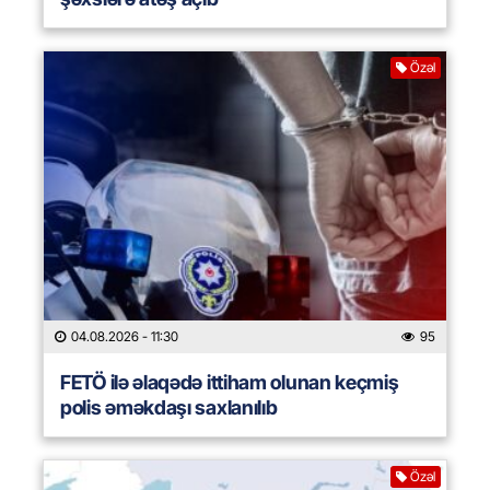
Özəl
04.08.2026
- 11:30
95
FETÖ ilə əlaqədə ittiham olunan keçmiş
polis əməkdaşı saxlanılıb
Özəl