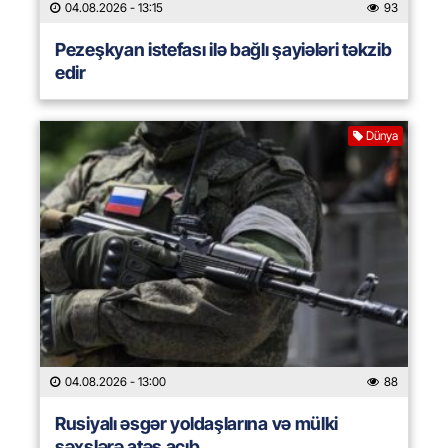
04.08.2026
- 13:15
93
Pezeşkyan istefası ilə bağlı şayiələri təkzib
edir
Dünya
04.08.2026
- 13:00
88
Rusiyalı əsgər yoldaşlarına və mülki
şəxslərə atəş açıb