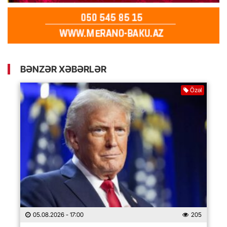
BƏNZƏR XƏBƏRLƏR
Özəl
05.08.2026
- 17:00
205