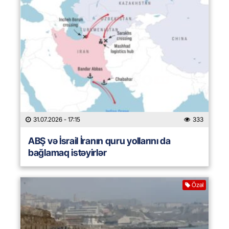
31.07.2026
- 17:15
333
ABŞ və İsrail İranın quru yollarını da
bağlamaq istəyirlər
Özəl