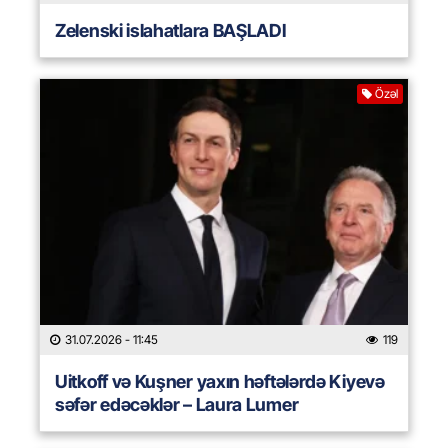
Zelenski islahatlara BAŞLADI
Özəl
31.07.2026
- 11:45
119
Uitkoff və Kuşner yaxın həftələrdə Kiyevə
səfər edəcəklər – Laura Lumer