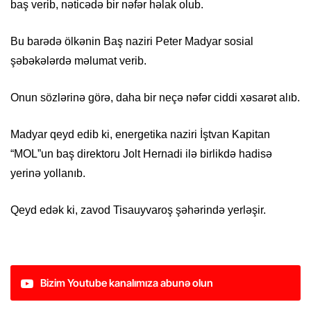
baş verib, nəticədə bir nəfər həlak olub.
Bu barədə ölkənin Baş naziri Peter Madyar sosial
şəbəkələrdə məlumat verib.
Onun sözlərinə görə, daha bir neçə nəfər ciddi xəsarət alıb.
Madyar qeyd edib ki, energetika naziri İştvan Kapitan
“MOL”un baş direktoru Jolt Hernadi ilə birlikdə hadisə
yerinə yollanıb.
Qeyd edək ki, zavod Tisauyvaroş şəhərində yerləşir.
Bizim Youtube kanalımıza abunə olun