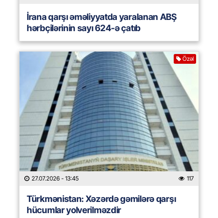
İrana qarşı əməliyyatda yaralanan ABŞ
hərbçilərinin sayı 624-ə çatıb
Özəl
27.07.2026
- 13:45
117
Türkmənistan: Xəzərdə gəmilərə qarşı
hücumlar yolverilməzdir