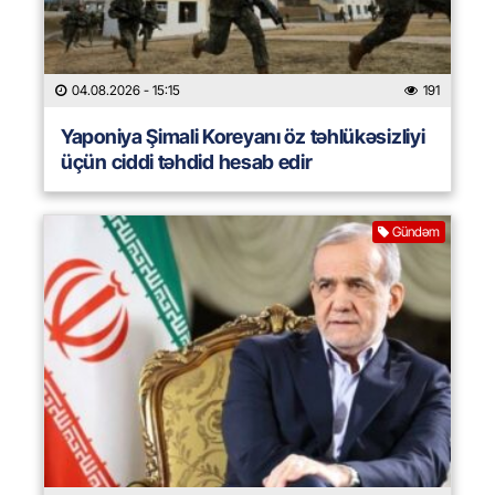
04.08.2026
- 15:15
191
Yaponiya Şimali Koreyanı öz təhlükəsizliyi
üçün ciddi təhdid hesab edir
Gündəm