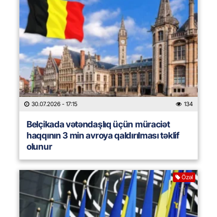
30.07.2026
- 17:15
134
Belçikada vətəndaşlıq üçün müraciət
haqqının 3 min avroya qaldırılması təklif
olunur
Özəl