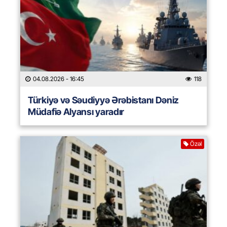
04.08.2026
- 16:45
118
Türkiyə və Səudiyyə Ərəbistanı Dəniz
Müdafiə Alyansı yaradır
Özəl