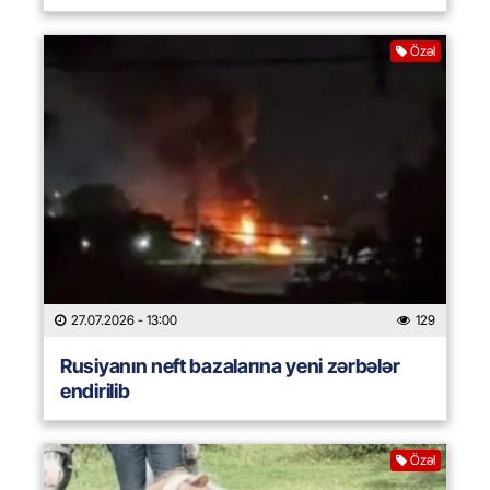
Özəl
27.07.2026
- 13:00
129
Rusiyanın neft bazalarına yeni zərbələr
endirilib
Özəl