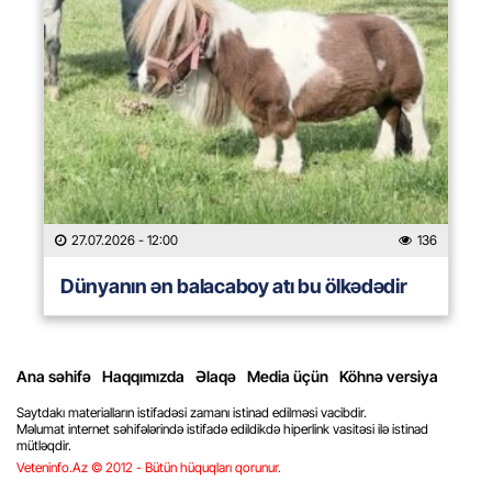
27.07.2026
- 12:00
136
Dünyanın ən balacaboy atı bu ölkədədir
Ana səhifə
Haqqımızda
Əlaqə
Media üçün
Köhnə versiya
Saytdakı materialların istifadəsi zamanı istinad edilməsi vacibdir.
Məlumat internet səhifələrində istifadə edildikdə hiperlink vasitəsi ilə istinad
mütləqdir.
Veteninfo.Az © 2012 - Bütün hüquqları qorunur.