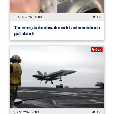
29.07.2026
- 16:00
136
Tanınmış kolumbiyalı model avtomobilində
güllələndi
Özəl
27.07.2026
- 16:15
168