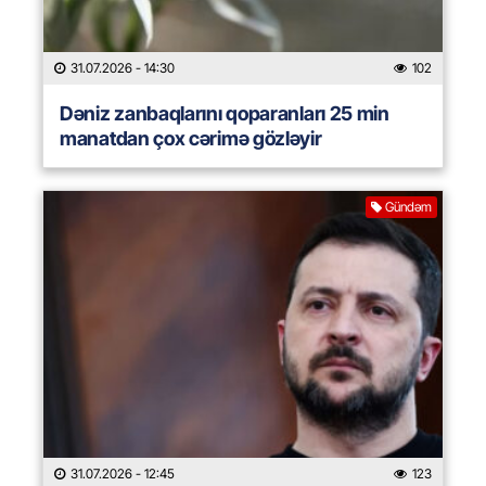
31.07.2026
- 14:30
102
Dəniz zanbaqlarını qoparanları 25 min
manatdan çox cərimə gözləyir
Gündəm
31.07.2026
- 12:45
123