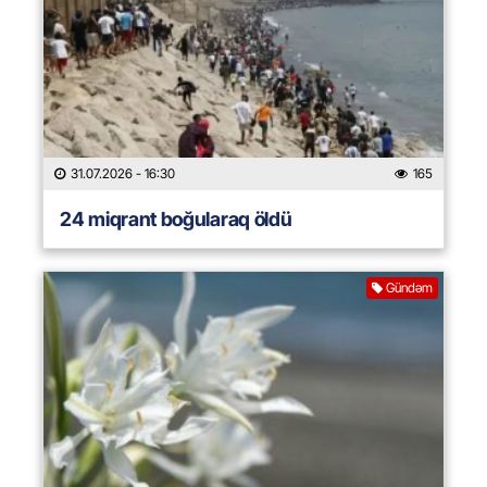
31.07.2026
- 16:30
165
24 miqrant boğularaq öldü
Gündəm