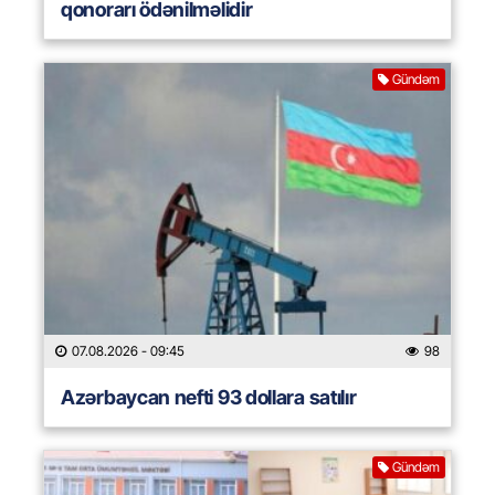
qonorarı ödənilməlidir
Gündəm
07.08.2026
- 09:45
98
Azərbaycan nefti 93 dollara satılır
Gündəm