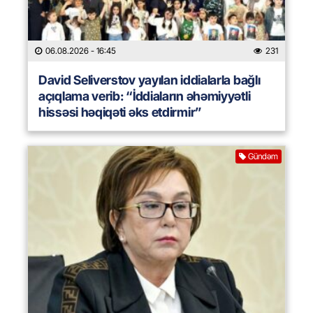
06.08.2026
- 16:45
231
David Seliverstov yayılan iddialarla bağlı
açıqlama verib: “İddiaların əhəmiyyətli
hissəsi həqiqəti əks etdirmir”
Gündəm