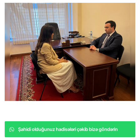
Şahidi olduğunuz hadisələri çəkib bizə göndərin