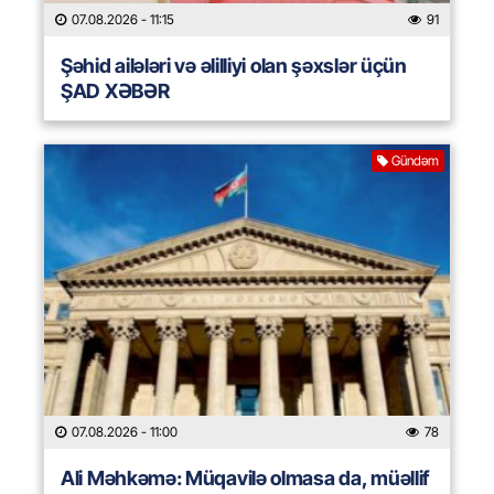
07.08.2026
- 11:15
91
Şəhid ailələri və əlilliyi olan şəxslər üçün
ŞAD XƏBƏR
Gündəm
07.08.2026
- 11:00
78
Ali Məhkəmə: Müqavilə olmasa da, müəllif