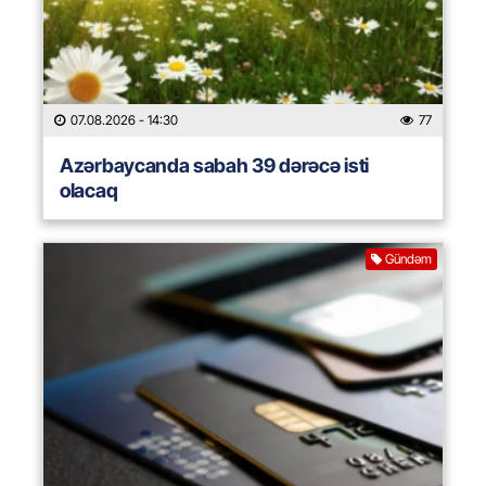
07.08.2026
- 14:30
77
Azərbaycanda sabah 39 dərəcə isti
olacaq
Gündəm