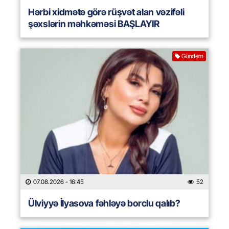
Hərbi xidmətə görə rüşvət alan vəzifəli
şəxslərin məhkəməsi BAŞLAYIR
Gündəm
07.08.2026
- 16:45
52
Ülviyyə İlyasova fəhləyə borclu qalıb?