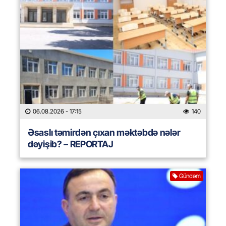
06.08.2026
- 17:15
140
Əsaslı təmirdən çıxan məktəbdə nələr
dəyişib? – REPORTAJ
Gündəm