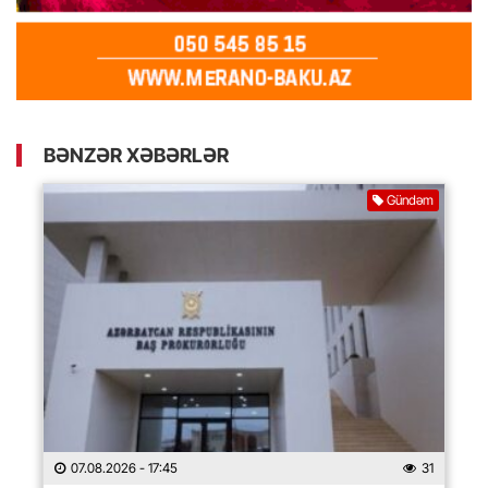
BƏNZƏR XƏBƏRLƏR
Gündəm
07.08.2026
- 17:45
31