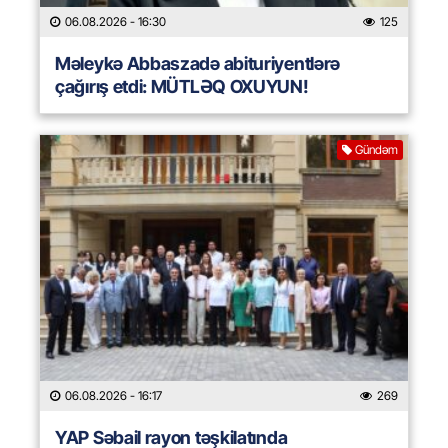
06.08.2026
- 16:30
125
Məleykə Abbaszadə abituriyentlərə
çağırış etdi: MÜTLƏQ OXUYUN!
Gündəm
06.08.2026
- 16:17
269
YAP Səbail rayon təşkilatında