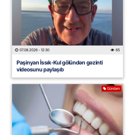
07.08.2026
- 12:30
65
Paşinyan İssık-Kul gölündən gəzinti
videosunu paylaşıb
Gündəm