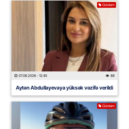
Gündəm
07.08.2026
- 12:45
88
Aytən Abdullayevaya yüksək vəzifə verildi
Gündəm