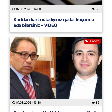
07.08.2026
- 14:00
85
Kartdan karta istədiyiniz qədər köçürmə
edə bilərsiniz – VİDEO
Gündəm
07.08.2026
- 13:30
86