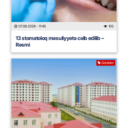
07.08.2026
- 11:45
102
13 stomatoloq məsuliyyətə cəlb edilib –
Rəsmi
Gündəm