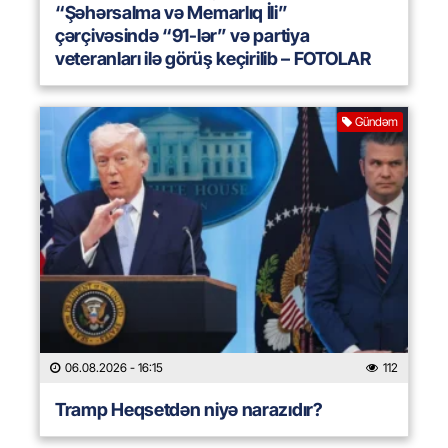
“Şəhərsalma və Memarlıq İli”
çərçivəsində “91-lər” və partiya
veteranları ilə görüş keçirilib – FOTOLAR
Gündəm
06.08.2026
- 16:15
112
Tramp Heqsetdən niyə narazıdır?