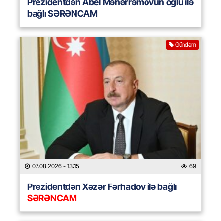
Prezidentdən Abel Məhərrəmovun oğlu ilə
bağlı SƏRƏNCAM
Gündəm
07.08.2026
- 13:15
69
Prezidentdən Xəzər Fərhadov ilə bağlı
SƏRƏNCAM