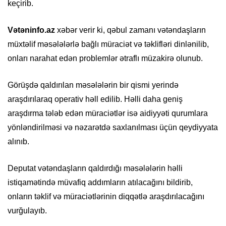
keçirib.
Vətəninfo.az
xəbər verir ki, qəbul zamanı vətəndaşların
müxtəlif məsələlərlə bağlı müraciət və təklifləri dinlənilib,
onları narahat edən problemlər ətraflı müzakirə olunub.
Görüşdə qaldırılan məsələlərin bir qismi yerində
araşdırılaraq operativ həll edilib. Həlli daha geniş
araşdırma tələb edən müraciətlər isə aidiyyəti qurumlara
yönləndirilməsi və nəzarətdə saxlanılması üçün qeydiyyata
alınıb.
Deputat vətəndaşların qaldırdığı məsələlərin həlli
istiqamətində müvafiq addımların atılacağını bildirib,
onların təklif və müraciətlərinin diqqətlə araşdırılacağını
vurğulayıb.