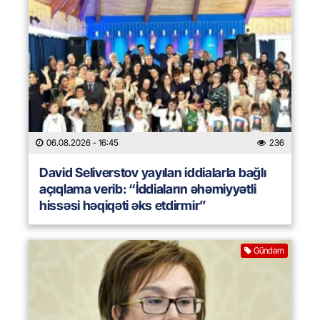
06.08.2026
- 16:45
236
David Seliverstov yayılan iddialarla bağlı
açıqlama verib: “İddiaların əhəmiyyətli
hissəsi həqiqəti əks etdirmir”
Gündəm