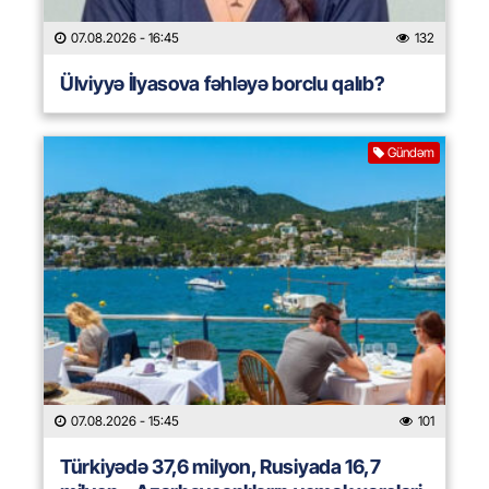
07.08.2026
- 16:45
132
Ülviyyə İlyasova fəhləyə borclu qalıb?
Gündəm
07.08.2026
- 15:45
101
Türkiyədə 37,6 milyon, Rusiyada 16,7