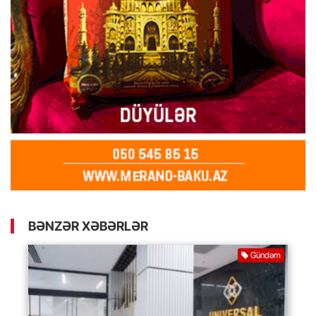
BƏNZƏR XƏBƏRLƏR
Gündəm