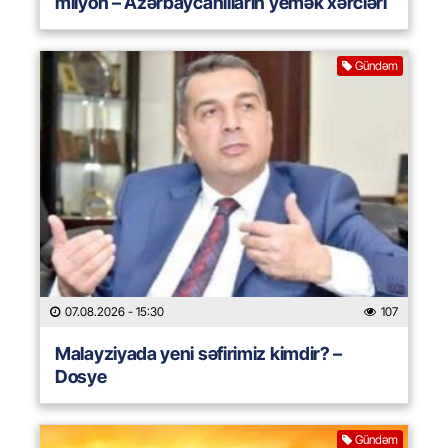
milyon – Azərbaycanlıların yemək xərcləri
Gündəm
07.08.2026
- 15:30
107
Malayziyada yeni səfirimiz kimdir? –
Dosye
Gündəm