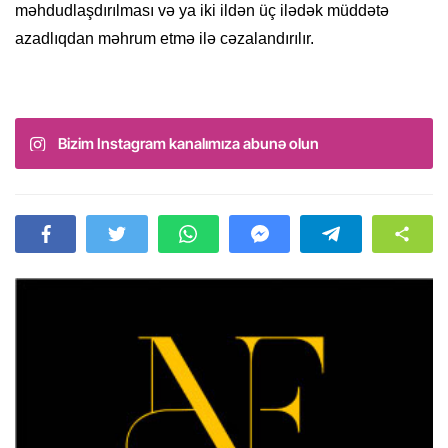
məhdudlaşdırılması və ya iki ildən üç ilədək müddətə
azadlıqdan məhrum etmə ilə cəzalandırılır.
Bizim Instagram kanalımıza abunə olun