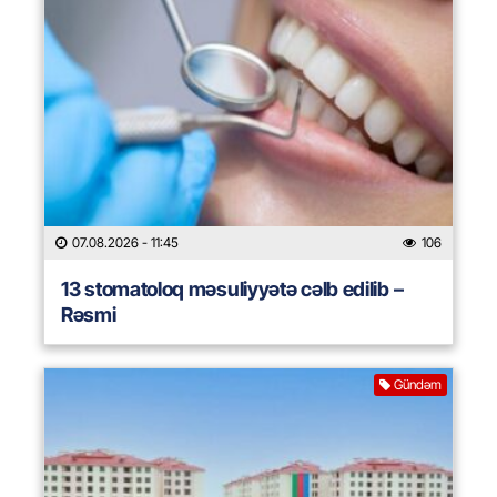
07.08.2026
- 11:45
106
13 stomatoloq məsuliyyətə cəlb edilib –
Rəsmi
Gündəm