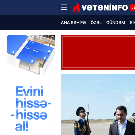
ANA SƏHIFƏ
ÖZƏL
GÜNDƏM
SI