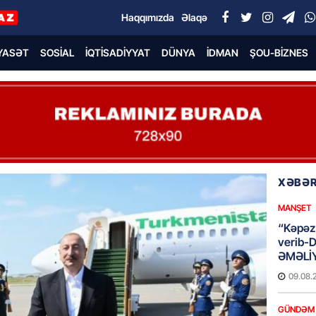
Haqqımızda
Əlaqə
YASƏT
SOSIAL
İQTISADIYYAT
DÜNYA
İDMAN
ŞOU-BIZNES
XƏBƏR
MANŞET
“Kəpəz”
verib-
ƏMƏLİ
09.08.
GÜNDƏM