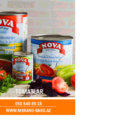
ya klubuna keçən Kamil
ul”da oynamaq istəyir
2026
- 16:15
270
 qadın qətlə yetirildi – Şübhəli
 oğludur
2026
- 16:00
256
də 37,6 milyon, Rusiyada 16,7
– Azərbaycanlıların yemək
i
2026
- 15:45
177
yada yeni səfirimiz kimdir? –