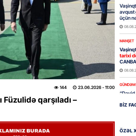
Vaşinqt
avqust
üçün nə
08.08.
MANŞET
Vaşinqt
tarixi d
CANBAX
08.08.
GÜNDƏM
144
23.06.2026
- 11:00
“David 
 Füzulidə qarşıladı –
detalla
BIZ F
keçmiş 
08.08.
GÜNDƏM
ÖZƏL 