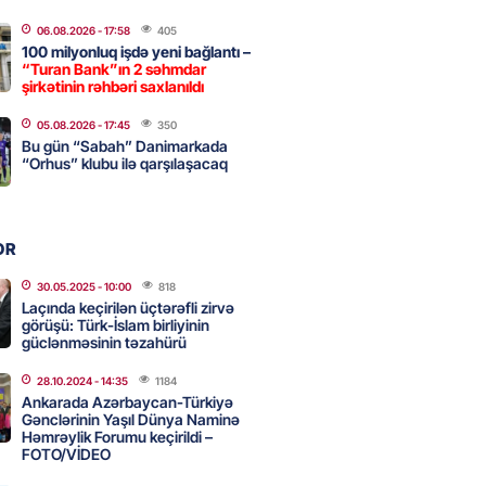
a nə dəyişdi?
06.08.2026
- 17:58
405
2026
- 10:22
342
100 milyonluq işdə yeni bağlantı –
“Turan Bank”ın 2 səhmdar
şirkətinin rəhbəri saxlanıldı
ı qızın nişanında mediaya hücum
05.08.2026
- 17:45
350
Bu gün “Sabah” Danimarkada
 — VİDEO
“Orhus” klubu ilə qarşılaşacaq
2026
- 09:20
140
OR
urun xanımına da qiyabi həbs
erildi
30.05.2025
- 10:00
818
Laçında keçirilən üçtərəfli zirvə
2026
- 09:11
180
görüşü: Türk-İslam birliyinin
güclənməsinin təzahürü
28.10.2024
- 14:35
1184
uz cərrahiyyə təhlükəsi:
Ankarada Azərbaycan-Türkiyə
sal Hospital”da sertifikatsız
Gənclərinin Yaşıl Dünya Naminə
Həmrəylik Forumu keçirildi –
skandalı
FOTO/VİDEO
2026
- 18:31
451