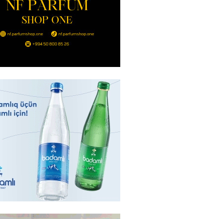
ı qadının milyonluq mirası ilə
almaqal: 546 min manatı 20
rclədilər
2026
- 17:15
312
ıl həmləsinə start verib
2026
- 17:00
300
 İlyasova fəhləyə borclu qalıb?
2026
- 16:45
299
Strateji Müdafiə Sazişi”nin
yəti nədir? -ŞƏRH
2026
- 16:30
200