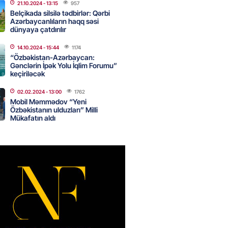
21.10.2024
- 13:15
957
Belçikada silsilə tədbirlər: Qərbi
Azərbaycanlıların haqq səsi
dünyaya çatdırılır
nın tərəzi məntəqələrindən
 -156 ya yaşıl, vətəndaşa qırmızı
14.10.2024
- 15:44
1174
“Özbəkistan-Azərbaycan:
Gənclərin İpək Yolu İqlim Forumu”
2026
- 18:00
191
keçiriləcək
02.02.2024
- 13:00
1762
Mobil Məmmədov “Yeni
idmətə görə rüşvət alan vəzifəli
Özbəkistanın ulduzları” Milli
rin məhkəməsi BAŞLAYIR
Mükafatın aldı
2026
- 17:45
194
 şənliyində yaralanan rus
 öldü – VİDEO
2026
- 17:30
307