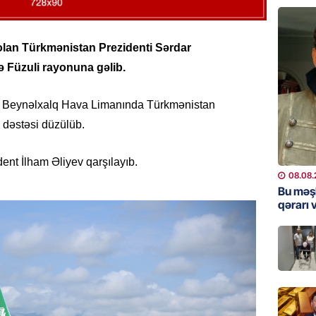
“Toy xər
sayanl
Deputa
olan Türkmənistan Prezidenti Sərdar
08.08.
Füzuli rayonuna gəlib.
MANŞET
“Prezid
uli Beynəlxalq Hava Limanında Türkmənistan
qazandı
l dəstəsi düzülüb.
Video
08.08.
t İlham Əliyev qarşılayıb.
08.08.
BANNER
Bu məş
qərarı v
Məsud P
– VİDE
08.08.
MANŞET
Nikol P
ZƏNG E