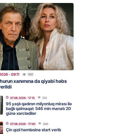
clərini, qızılı, cehizi zəruri
ar evlənməsə yaxşıdır” —
t
2026
- 15:37
207
ent İlham Əliyev müharibəni
, həm də sülhü qazandı!” –
2026
- 14:50
174
2026
- 09:11
180
hurun xanımına da qiyabi həbs
erildi
ezeşkianın oğlu türkcə danışdı
O
07.08.2026
- 17:15
312
2026
- 14:39
118
95 yaşlı qadının milyonluq mirası ilə
bağlı qalmaqal: 546 min manatı 20
günə xərclədilər
aşinyan Prezident İlham Əliyevə
07.08.2026
- 17:00
300
TDİ
Çin qızıl həmləsinə start verib