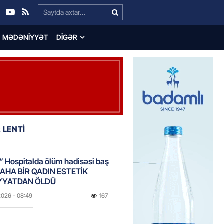
Search…
MƏDƏNIYYƏT
DIGƏR
 LENTİ
 Hospitalda ölüm hadisəsi baş
DAHA BİR QADIN ESTETİK
YYATDAN ÖLDÜ
2026
- 08:49
167