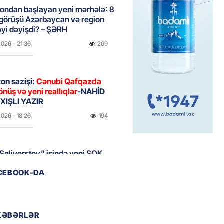
ondan başlayan yeni mərhələ: 8
 görüşü Azərbaycan və region
yi dəyişdi? – ŞƏRH
2026
- 21:36
269
on sazişi:
Cənubi Qafqazda
önüş və yeni reallıqlar
-NAHİD
IŞLI YAZIR
2026
- 18:26
194
Seliverstov” işində yeni ŞOK
r – Saxta vəsiqələr, qaranlıq
ACEBOOK-DA
və sürətli qaçış
2026
- 16:46
205
XƏBƏRLƏR