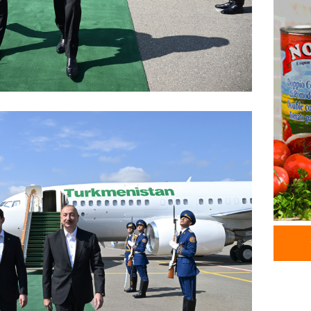
İDMAN
Albani
“Liverp
07.08.
HADISƏ
Tovuzda
qardaşı
07.08.
GÜNDƏM
Türkiyə
milyon 
xərclər
07.08.
GÜNDƏM
Malayzi
Dosye