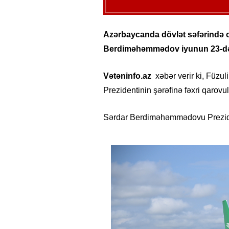
Azərbaycanda dövlət səfərində 
Berdiməhəmmədov iyunun 23-də 
Vətəninfo.az
xəbər verir ki, Füz
Prezidentinin şərəfinə fəxri qarovu
Sərdar Berdiməhəmmədovu Preziden