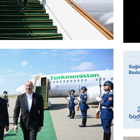
95 yaşl
bağlı q
günə xə
07.08.
BANNER
Çin qız
07.08.
GÜNDƏM
Ülviyyə
07.08.
MANŞET
“Birgə 
əhəmiy
07.08.