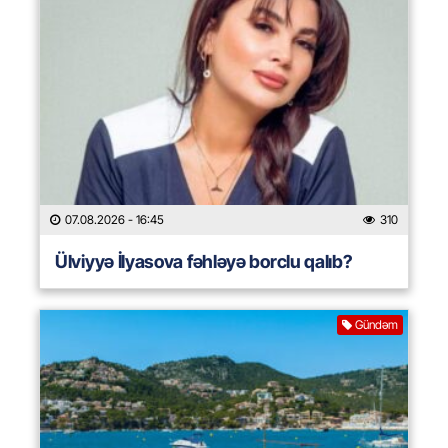
07.08.2026
- 16:45
310
Ülviyyə İlyasova fəhləyə borclu qalıb?
Gündəm