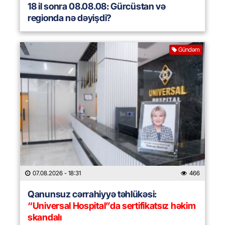
18 il sonra 08.08.08: Gürcüstan və
regionda nə dəyişdi?
Gündəm
07.08.2026
- 18:31
466
Qanunsuz cərrahiyyə təhlükəsi:
“Universal Hospital”da sertifikatsız həkim
skandalı