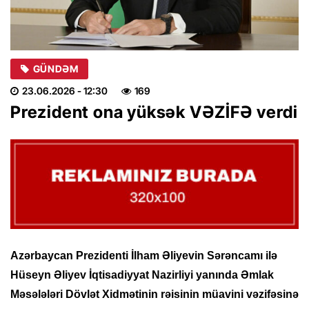
GÜNDƏM
23.06.2026
- 12:30
169
Prezident ona yüksək VƏZİFƏ verdi
Azərbaycan Prezidenti İlham Əliyevin Sərəncamı ilə
Hüseyn Əliyev İqtisadiyyat Nazirliyi yanında Əmlak
Məsələləri Dövlət Xidmətinin rəisinin müavini vəzifəsinə