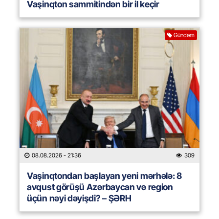
Vaşinqton sammitindən bir il keçir
Gündəm
08.08.2026
- 21:36
309
Vaşinqtondan başlayan yeni mərhələ: 8
avqust görüşü Azərbaycan və region
üçün nəyi dəyişdi? – ŞƏRH