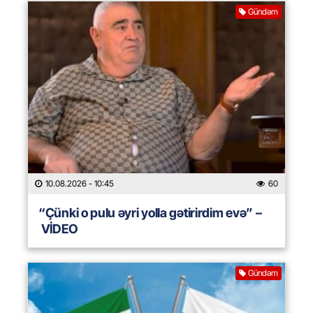
Gündəm
10.08.2026
- 10:45
60
“Çünki o pulu əyri yolla gətirirdim evə” –
VİDEO
Gündəm