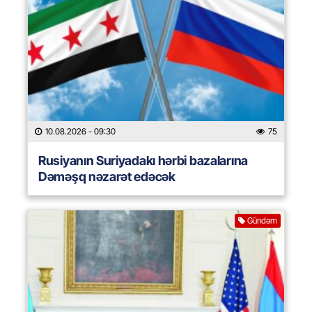
10.08.2026
- 09:30
75
Rusiyanın Suriyadakı hərbi bazalarına
Dəməşq nəzarət edəcək
Gündəm