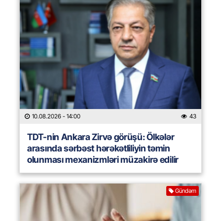
10.08.2026
- 14:00
43
TDT-nin Ankara Zirvə görüşü: Ölkələr
arasında sərbəst hərəkətliliyin təmin
olunması mexanizmləri müzakirə edilir
Gündəm