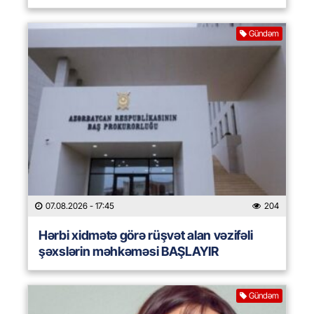
Gündəm
07.08.2026
- 17:45
204
Hərbi xidmətə görə rüşvət alan vəzifəli
şəxslərin məhkəməsi BAŞLAYIR
Gündəm