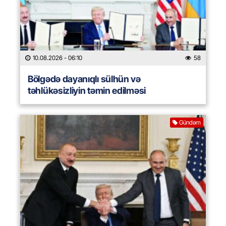
10.08.2026
- 06:10
58
Bölgədə dayanıqlı sülhün və
təhlükəsizliyin təmin edilməsi
Gündəm