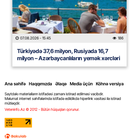
07.08.2026
- 15:45
186
Türkiyədə 37,6 milyon, Rusiyada 16,7
milyon – Azərbaycanlıların yemək xərcləri
Ana səhifə
Haqqımızda
Əlaqə
Media üçün
Köhnə versiya
Saytdakı materialların istifadəsi zamanı istinad edilməsi vacibdir.
Məlumat internet səhifələrində istifadə edildikdə hiperlink vasitəsi ilə istinad
mütləqdir.
Veteninfo.Az © 2012 - Bütün hüquqları qorunur.