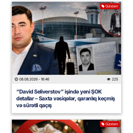
Gündəm
08.08.2026
- 16:46
225
“David Seliverstov” işində yeni ŞOK
detallar – Saxta vəsiqələr, qaranlıq keçmiş
və sürətli qaçış
Gündəm