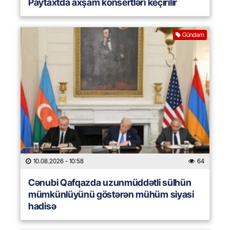
Paytaxtda axşam konsertləri keçirilir
Gündəm
10.08.2026
- 10:58
64
Cənubi Qafqazda uzunmüddətli sülhün
mümkünlüyünü göstərən mühüm siyasi
hadisə