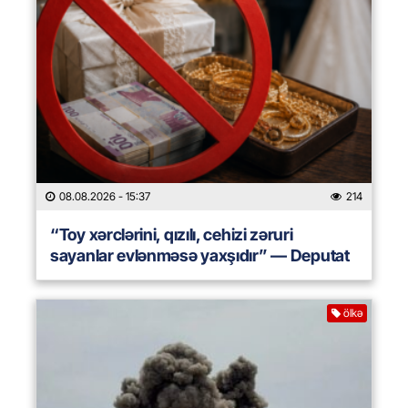
08.08.2026
- 15:37
214
“Toy xərclərini, qızılı, cehizi zəruri
sayanlar evlənməsə yaxşıdır” — Deputat
ölkə