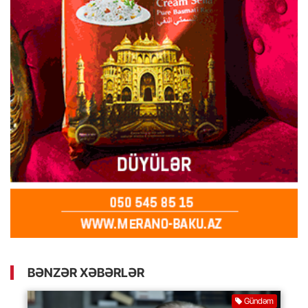
BƏNZƏR XƏBƏRLƏR
Gündəm