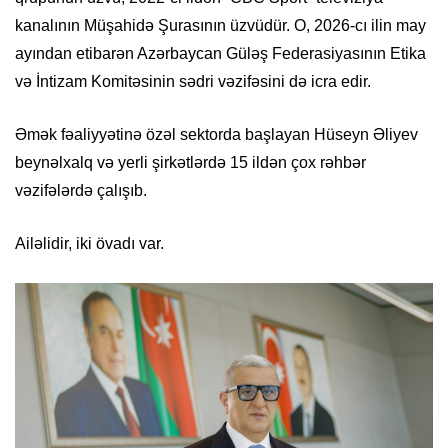
kanalının Müşahidə Şurasının üzvüdür. O, 2026-cı ilin may
ayından etibarən Azərbaycan Güləş Federasiyasının Etika
və İntizam Komitəsinin sədri vəzifəsini də icra edir.
Əmək fəaliyyətinə özəl sektorda başlayan Hüseyn Əliyev
beynəlxalq və yerli şirkətlərdə 15 ildən çox rəhbər
vəzifələrdə çalışıb.
Ailəlidir, iki övadı var.