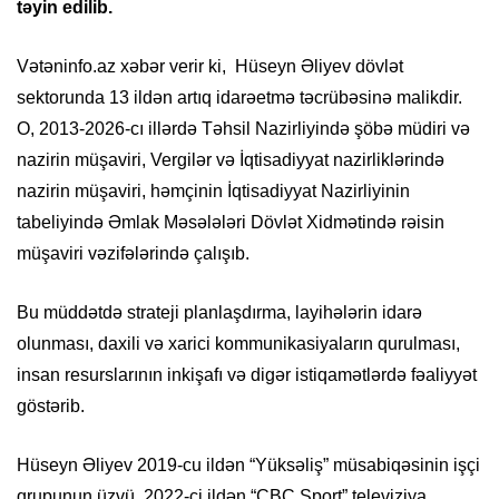
təyin edilib.
Vətəninfo.az xəbər verir ki, Hüseyn Əliyev dövlət
sektorunda 13 ildən artıq idarəetmə təcrübəsinə malikdir.
O, 2013-2026-cı illərdə Təhsil Nazirliyində şöbə müdiri və
nazirin müşaviri, Vergilər və İqtisadiyyat nazirliklərində
nazirin müşaviri, həmçinin İqtisadiyyat Nazirliyinin
tabeliyində Əmlak Məsələləri Dövlət Xidmətində rəisin
müşaviri vəzifələrində çalışıb.
Bu müddətdə strateji planlaşdırma, layihələrin idarə
olunması, daxili və xarici kommunikasiyaların qurulması,
insan resurslarının inkişafı və digər istiqamətlərdə fəaliyyət
göstərib.
Hüseyn Əliyev 2019-cu ildən “Yüksəliş” müsabiqəsinin işçi
qrupunun üzvü, 2022-ci ildən “CBC Sport” televiziya