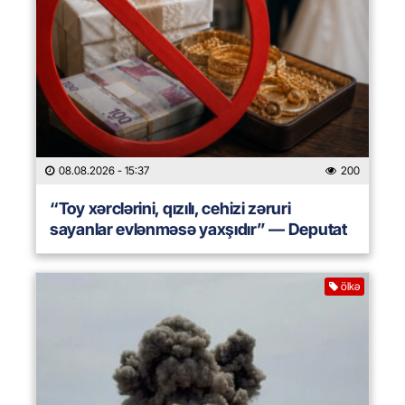
08.08.2026
- 15:37
200
“Toy xərclərini, qızılı, cehizi zəruri
sayanlar evlənməsə yaxşıdır” — Deputat
ölkə