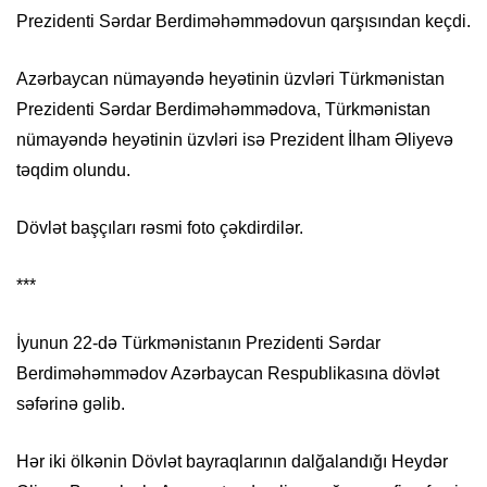
Prezidenti Sərdar Berdiməhəmmədovun qarşısından keçdi.
Azərbaycan nümayəndə heyətinin üzvləri Türkmənistan
Prezidenti Sərdar Berdiməhəmmədova, Türkmənistan
nümayəndə heyətinin üzvləri isə Prezident İlham Əliyevə
təqdim olundu.
Dövlət başçıları rəsmi foto çəkdirdilər.
***
İyunun 22-də Türkmənistanın Prezidenti Sərdar
Berdiməhəmmədov Azərbaycan Respublikasına dövlət
səfərinə gəlib.
Hər iki ölkənin Dövlət bayraqlarının dalğalandığı Heydər