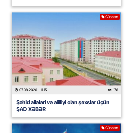
Gündəm
07.08.2026
- 11:15
176
Şəhid ailələri və əlilliyi olan şəxslər üçün
ŞAD XƏBƏR
Gündəm