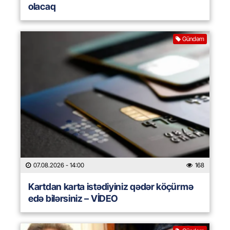
olacaq
Gündəm
07.08.2026
- 14:00
168
Kartdan karta istədiyiniz qədər köçürmə
edə bilərsiniz – VİDEO