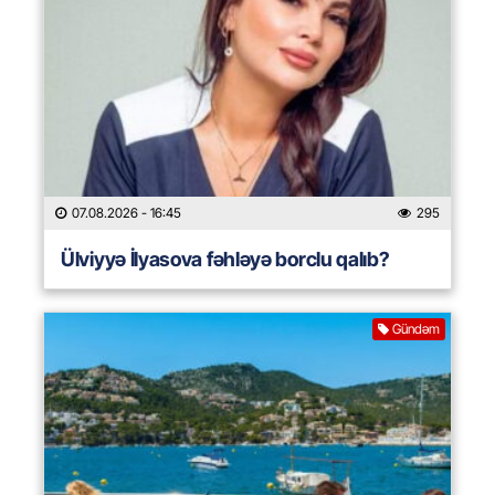
07.08.2026
- 16:45
295
Ülviyyə İlyasova fəhləyə borclu qalıb?
Gündəm