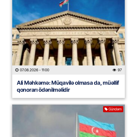
07.08.2026
- 11:00
97
Ali Məhkəmə: Müqavilə olmasa da, müəllif
qonorarı ödənilməlidir
Gündəm