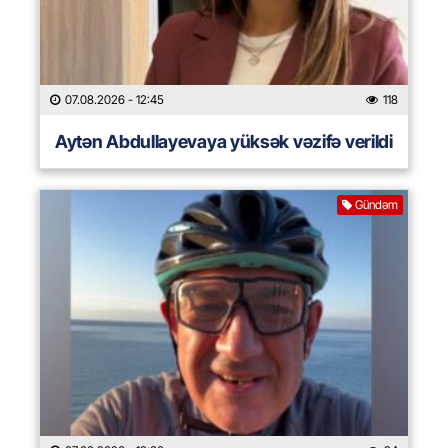
07.08.2026
- 12:45
118
Aytən Abdullayevaya yüksək vəzifə verildi
Gündəm