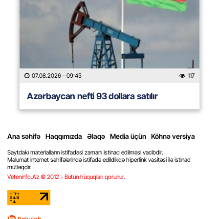
07.08.2026
- 09:45
117
Azərbaycan nefti 93 dollara satılır
Ana səhifə
Haqqımızda
Əlaqə
Media üçün
Köhnə versiya
Saytdakı materialların istifadəsi zamanı istinad edilməsi vacibdir.
Məlumat internet səhifələrində istifadə edildikdə hiperlink vasitəsi ilə istinad
mütləqdir.
Veteninfo.Az © 2012 - Bütün hüquqları qorunur.