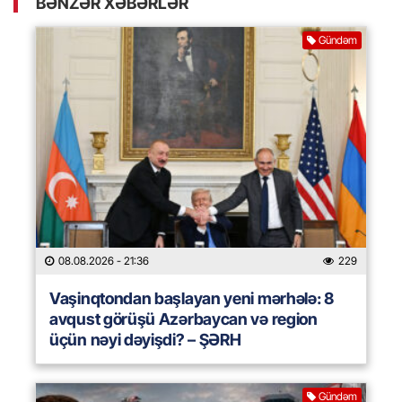
BƏNZƏR XƏBƏRLƏR
Gündəm
08.08.2026
- 21:36
229
Vaşinqtondan başlayan yeni mərhələ: 8
avqust görüşü Azərbaycan və region
üçün nəyi dəyişdi? – ŞƏRH
Gündəm