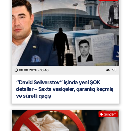
08.08.2026
- 16:46
193
“David Seliverstov” işində yeni ŞOK
detallar – Saxta vəsiqələr, qaranlıq keçmiş
və sürətli qaçış
Gündəm