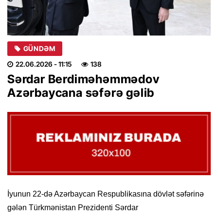
GÜNDƏM
22.06.2026
- 11:15
138
Sərdar Berdiməhəmmədov
Azərbaycana səfərə gəlib
İyunun 22-də Azərbaycan Respublikasına dövlət səfərinə
gələn Türkmənistan Prezidenti Sərdar