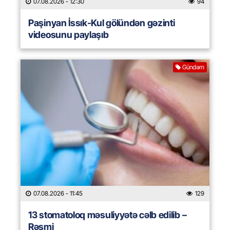
07.08.2026
- 12:30
94
Paşinyan İssık-Kul gölündən gəzinti
videosunu paylaşıb
Gündəm
07.08.2026
- 11:45
129
13 stomatoloq məsuliyyətə cəlb edilib –
Rəsmi