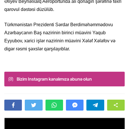
Əliyev Beynəlxalq Aeroportunda ali qonağın şərəfinə fəxri
qarovul dəstəsi düzülüb.
Türkmənistan Prezidenti Sərdar Berdiməhəmmədovu
Azərbaycanın Baş nazirinin birinci müavini Yaqub
Eyyubov, xarici işlər nazirinin müavini Xələf Xələfov və
digər rəsmi şəxslər qarşılayıblar.
Bizim Instagram kanalımıza abunə olun