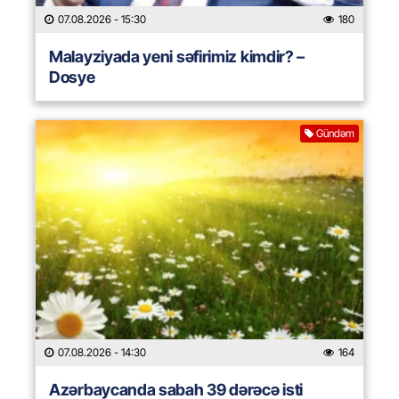
07.08.2026
- 15:30
180
Malayziyada yeni səfirimiz kimdir? –
Dosye
Gündəm
07.08.2026
- 14:30
164
Azərbaycanda sabah 39 dərəcə isti