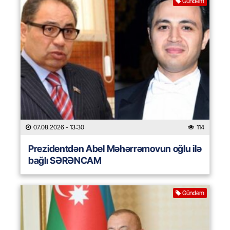
Gündəm
07.08.2026
- 13:30
114
Prezidentdən Abel Məhərrəmovun oğlu ilə
bağlı SƏRƏNCAM
Gündəm