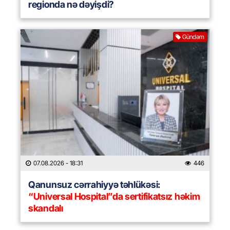
regionda nə dəyişdi?
Gündəm
07.08.2026
- 18:31
446
Qanunsuz cərrahiyyə təhlükəsi:
“Universal Hospital”da sertifikatsız həkim
skandalı