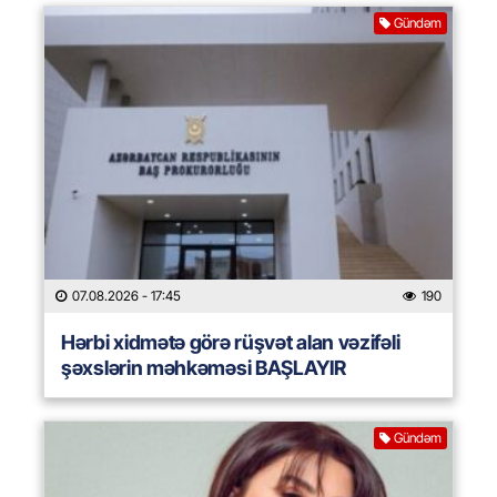
Gündəm
07.08.2026
- 17:45
190
Hərbi xidmətə görə rüşvət alan vəzifəli
şəxslərin məhkəməsi BAŞLAYIR
Gündəm