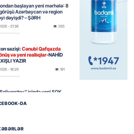
ondan başlayan yeni mərhələ: 8
 görüşü Azərbaycan və region
yi dəyişdi? – ŞƏRH
2026
- 21:36
265
on sazişi:
Cənubi Qafqazda
önüş və yeni reallıqlar
-NAHİD
IŞLI YAZIR
2026
- 18:26
191
Seliverstov” işində yeni ŞOK
r – Saxta vəsiqələr, qaranlıq
ACEBOOK-DA
və sürətli qaçış
2026
- 16:46
199
XƏBƏRLƏR