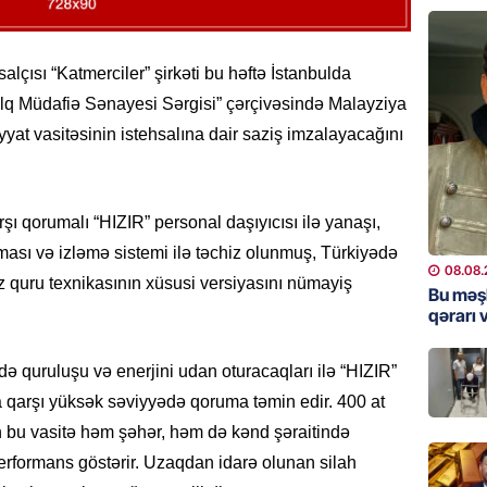
“Toy xər
sayanl
Deputa
alçısı “Katmerciler” şirkəti bu həftə İstanbulda
08.08.
lq Müdafiə Sənayesi Sərgisi” çərçivəsində Malayziya
MANŞET
yyat vasitəsinin istehsalına dair saziş imzalayacağını
“Prezid
qazandı
Video
ı qorumalı “HIZIR” personal daşıyıcısı ilə yanaşı,
08.08.
ması və izləmə sistemi ilə təchiz olunmuş, Türkiyədə
08.08.
 quru texnikasının xüsusi versiyasını nümayiş
BANNER
Bu məş
qərarı v
Məsud P
– VİDE
08.08.
ə quruluşu və enerjini udan oturacaqları ilə “HIZIR”
ra qarşı yüksək səviyyədə qoruma təmin edir. 400 at
MANŞET
 bu vasitə həm şəhər, həm də kənd şəraitində
Nikol P
erformans göstərir. Uzaqdan idarə olunan silah
ZƏNG E