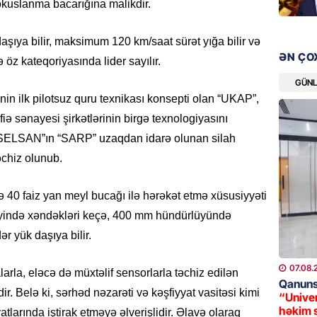
okuslanma bacarığına malikdir.
08.08.
şıya bilir, maksimum 120 km/saat sürət yığa bilir və
ÖLKƏ
ƏN ÇO
 öz kateqoriyasında lider sayılır.
Xocavə
GÜN
08.08.
inin ilk pilotsuz quru texnikası konsepti olan “UKAP”,
GÜNDƏM
 sənayesi şirkətlərinin birgə texnologiyasını
“Erməni
“ASELSAN”ın “SARP” uzaqdan idarə olunan silah
qədər d
əchiz olunub.
08.08.
 40 faiz yan meyl bucağı ilə hərəkət etmə xüsusiyyəti
ŞOU-BIZ
yində xəndəkləri keçə, 400 mm hündürlüyündə
“Qızımı
r yük daşıya bilir.
xərcləy
08.08.
07.08.
rla, eləcə də müxtəlif sensorlarla təchiz edilən
Qanuns
r. Belə ki, sərhəd nəzarəti və kəşfiyyat vasitəsi kimi
GÜNDƏM
“Univer
həkim 
18 il s
tlarında iştirak etməyə əlverişlidir. Əlavə olaraq