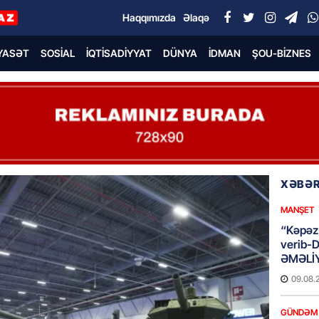
Haqqımızda
Əlaqə
YASƏT
SOSIAL
İQTISADIYYAT
DÜNYA
İDMAN
ŞOU-BIZNES
XƏBƏR
MANŞET
“Kəpəz”
verib-
ƏMƏLİ
09.08.
GÜNDƏM