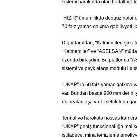
sistemi hərəkətdə olan hədəflərə f
“HIZIR” ümumilikdə doqquz nəfər da
70 faiz yamac qalxma qabiliyyəti ilə
Digər tərəfdən, “Katmerciler” şirkət
“Katmerciler” və “ASELSAN” müdafiə
özündə birləşdirir. Bu platforma 
sistemi və peyk əlaqə modulu ilə t
“UKAP”-ın 60 faiz yamac qalxma və
var. Bundan başqa 900 mm dərinli
maneələri aşa və 1 metrik tona qədə
Termal və hərəkətə həssas kamerala
“UKAP” geniş funksionallığa malikdi
istifadəyə, mina təmizləmə əməliyya