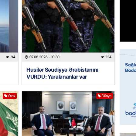
95 yaşl
bağlı q
günə xə
07.08.
BANNER
Çin qız
07.08.
94
07.08.2026
- 10:30
124
Husilər Səudiyyə Ərəbistanını
GÜNDƏM
VURDU: Yaralananlar var
Ülviyyə
07.08.
Özəl
Dünya
MANŞET
“Birgə 
əhəmiy
07.08.