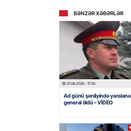
BƏNZƏR XƏBƏRLƏR
07.08.2026
- 17:30
Ad günü şənliyində yaralana
general öldü – VİDEO