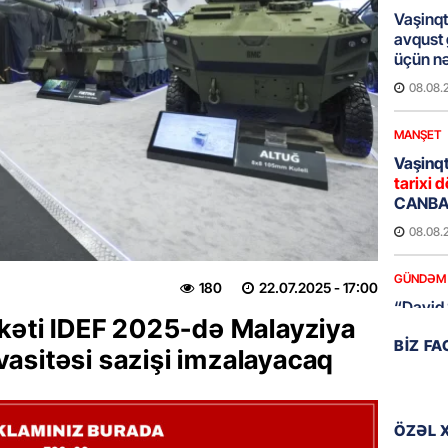
Vaşinqt
avqust
üçün nə
08.08.
MANŞET
Vaşinqt
tarixi d
CANBAX
08.08.
GÜNDƏM
180
22.07.2025
- 17:00
“David 
rkəti IDEF 2025-də Malayziya
detalla
BIZ F
keçmiş 
t vasitəsi sazişi imzalayacaq
08.08.
GÜNDƏM
ÖZƏL 