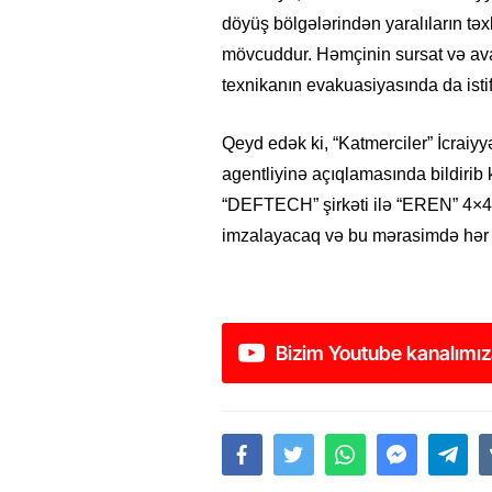
döyüş bölgələrindən yaralıların təxl
mövcuddur. Həmçinin sursat və ava
texnikanın evakuasiyasında da istif
Qeyd edək ki, “Katmerciler” İcraiy
agentliyinə açıqlamasında bildirib 
“DEFTECH” şirkəti ilə “EREN” 4×4 
imzalayacaq və bu mərasimdə hər iki
Bizim Youtube kanalımız