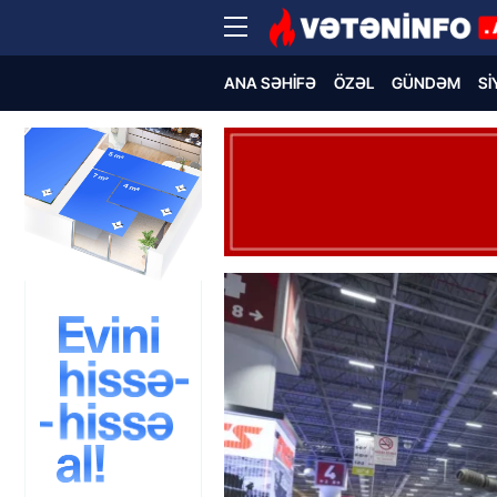
ANA SƏHIFƏ
ÖZƏL
GÜNDƏM
SI