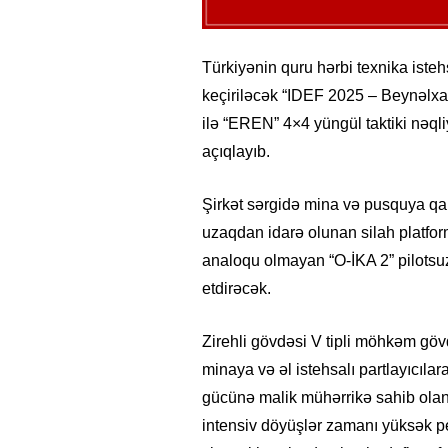
Türkiyənin quru hərbi texnika istehs
keçiriləcək “IDEF 2025 – Beynəlxa
ilə “EREN” 4×4 yüngül taktiki nəqli
açıqlayıb.
Şirkət sərgidə mina və pusquya qarş
uzaqdan idarə olunan silah platfor
analoqu olmayan “O-İKA 2” pilotsuz
etdirəcək.
Zirehli gövdəsi V tipli möhkəm gövd
minaya və əl istehsalı partlayıcıla
gücünə malik mühərrikə sahib olan
intensiv döyüşlər zamanı yüksək p