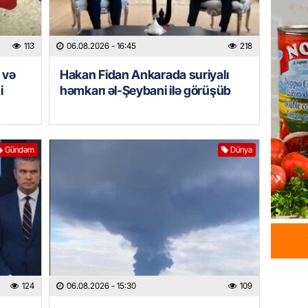
İDMAN
Albani
“Liverp
113
06.08.2026
- 16:45
218
07.08.
 və
Hakan Fidan Ankarada suriyalı
i
həmkarı əl-Şeybani ilə görüşüb
HADISƏ
Tovuzda
qardaşı
07.08.
Gündəm
Dünya
GÜNDƏM
Türkiyə
milyon 
xərclər
07.08.
GÜNDƏM
124
06.08.2026
- 15:30
109
Malayzi
Dosye