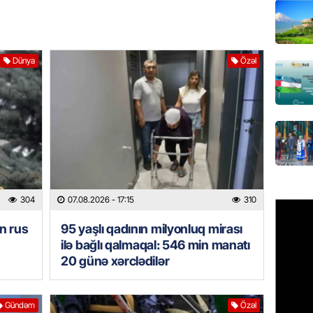
MANŞET
AAYDA-
şikayət
Dünya
Özəl
işıq?
07.08.
GÜNDƏM
Hərbi x
şəxslə
07.08.
304
07.08.2026
- 17:15
310
DÜNYA
n rus
95 yaşlı qadının milyonluq mirası
Ad günü
ilə bağlı qalmaqal: 546 min manatı
general
20 günə xərclədilər
07.08.
ÖZƏL
Gündəm
Özəl