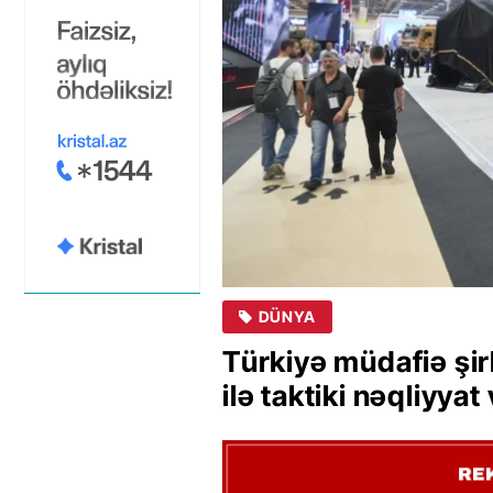
DÜNYA
Türkiyə müdafiə şi
ilə taktiki nəqliyya