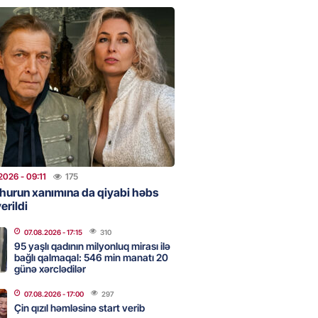
clərini, qızılı, cehizi zəruri
ar evlənməsə yaxşıdır” —
t
2026
- 15:37
204
ent İlham Əliyev müharibəni
, həm də sülhü qazandı!” –
2026
- 14:50
171
2026
- 09:11
175
hurun xanımına da qiyabi həbs
erildi
ezeşkianın oğlu türkcə danışdı
O
07.08.2026
- 17:15
310
2026
- 14:39
115
95 yaşlı qadının milyonluq mirası ilə
bağlı qalmaqal: 546 min manatı 20
günə xərclədilər
aşinyan Prezident İlham Əliyevə
07.08.2026
- 17:00
297
TDİ
Çin qızıl həmləsinə start verib