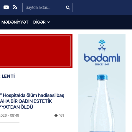
Search…
MƏDƏNIYYƏT
DIGƏR
 LENTİ
 Hospitalda ölüm hadisəsi baş
DAHA BİR QADIN ESTETİK
YYATDAN ÖLDÜ
2026
- 08:49
161