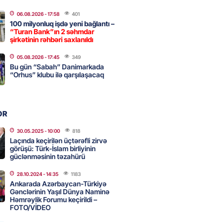
a nə dəyişdi?
06.08.2026
- 17:58
401
2026
- 10:22
335
100 milyonluq işdə yeni bağlantı –
“Turan Bank”ın 2 səhmdar
şirkətinin rəhbəri saxlanıldı
ı qızın nişanında mediaya hücum
05.08.2026
- 17:45
349
Bu gün “Sabah” Danimarkada
 — VİDEO
“Orhus” klubu ilə qarşılaşacaq
2026
- 09:20
136
OR
urun xanımına da qiyabi həbs
erildi
30.05.2025
- 10:00
818
Laçında keçirilən üçtərəfli zirvə
2026
- 09:11
175
görüşü: Türk-İslam birliyinin
güclənməsinin təzahürü
28.10.2024
- 14:35
1183
uz cərrahiyyə təhlükəsi:
Ankarada Azərbaycan-Türkiyə
sal Hospital”da sertifikatsız
Gənclərinin Yaşıl Dünya Naminə
Həmrəylik Forumu keçirildi –
skandalı
FOTO/VİDEO
2026
- 18:31
448