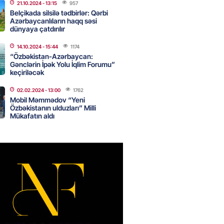
21.10.2024
- 13:15
957
Belçikada silsilə tədbirlər: Qərbi
Azərbaycanlıların haqq səsi
dünyaya çatdırılır
nın tərəzi məntəqələrindən
 -156 ya yaşıl, vətəndaşa qırmızı
14.10.2024
- 15:44
1174
“Özbəkistan-Azərbaycan:
Gənclərin İpək Yolu İqlim Forumu”
2026
- 18:00
188
keçiriləcək
02.02.2024
- 13:00
1762
Mobil Məmmədov “Yeni
idmətə görə rüşvət alan vəzifəli
Özbəkistanın ulduzları” Milli
rin məhkəməsi BAŞLAYIR
Mükafatın aldı
2026
- 17:45
191
 şənliyində yaralanan rus
 öldü – VİDEO
2026
- 17:30
304