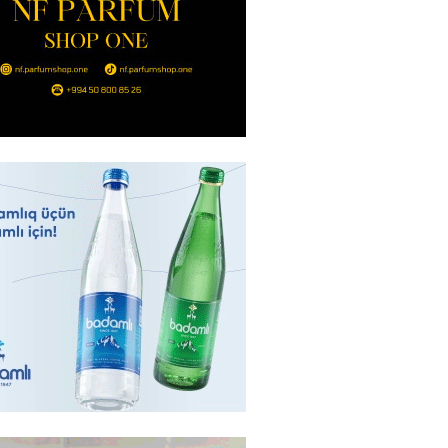
ı qadının milyonluq mirası ilə
almaqal: 546 min manatı 20
rclədilər
2026
- 17:15
310
ıl həmləsinə start verib
2026
- 17:00
297
 İlyasova fəhləyə borclu qalıb?
2026
- 16:45
295
Strateji Müdafiə Sazişi”nin
yəti nədir? -ŞƏRH
2026
- 16:30
197