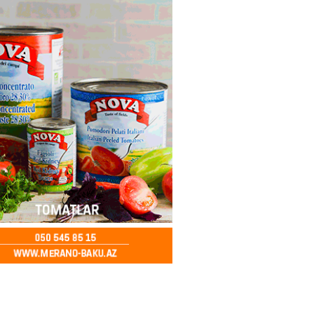
ya klubuna keçən Kamil
ul”da oynamaq istəyir
2026
- 16:15
268
 qadın qətlə yetirildi – Şübhəli
 oğludur
2026
- 16:00
253
də 37,6 milyon, Rusiyada 16,7
– Azərbaycanlıların yemək
i
2026
- 15:45
174
yada yeni səfirimiz kimdir? –