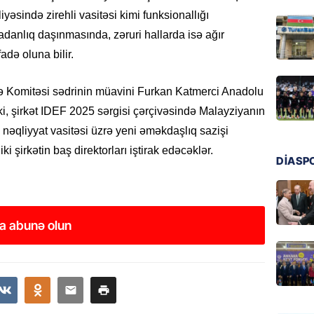
regiond
iyəsində zirehli vasitəsi kimi funksionallığı
08.08.
danlıq daşınmasında, zəruri hallarda isə ağır
adə oluna bilir.
MANŞET
17 yaşl
yə Komitəsi sədrinin müavini Furkan Katmerci Anadolu
olundu
ki, şirkət IDEF 2025 sərgisi çərçivəsində Malayziyanın
08.08.
nəqliyyat vasitəsi üzrə yeni əməkdaşlıq sazişi
 şirkətin baş direktorları iştirak edəcəklər.
BANNER
DİASP
Bu məşh
qərarı v
08.08.
a abunə olun
GÜNDƏM
Qanuns
“Univer
həkim 
07.08.