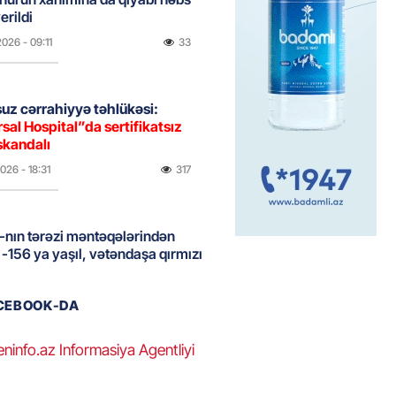
erildi
2026
- 09:11
33
uz cərrahiyyə təhlükəsi:
sal Hospital”da sertifikatsız
skandalı
2026
- 18:31
317
nın tərəzi məntəqələrindən
 -156 ya yaşıl, vətəndaşa qırmızı
2026
- 18:00
130
ACEBOOK-DA
eninfo.az Informasiya Agentliyi
idmətə görə rüşvət alan vəzifəli
rin məhkəməsi BAŞLAYIR