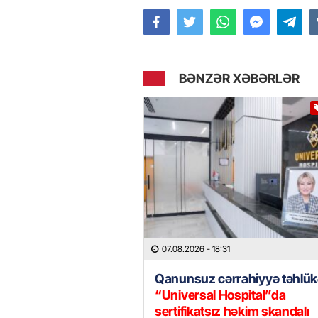
BƏNZƏR XƏBƏRLƏR
07.08.2026
- 18:31
Qanunsuz cərrahiyyə təhlük
“Universal Hospital”da
sertifikatsız həkim skandalı