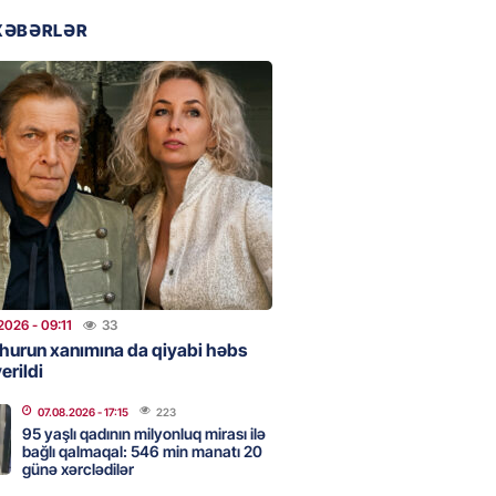
2026
- 17:45
129
XƏBƏRLƏR
 şənliyində yaralanan rus
 öldü – VİDEO
2026
- 17:30
217
ı qadının milyonluq mirası ilə
almaqal: 546 min manatı 20
rclədilər
2026
- 17:15
223
2026
- 09:11
33
hurun xanımına da qiyabi həbs
erildi
ıl həmləsinə start verib
07.08.2026
- 17:15
223
2026
- 17:00
222
95 yaşlı qadının milyonluq mirası ilə
bağlı qalmaqal: 546 min manatı 20
günə xərclədilər