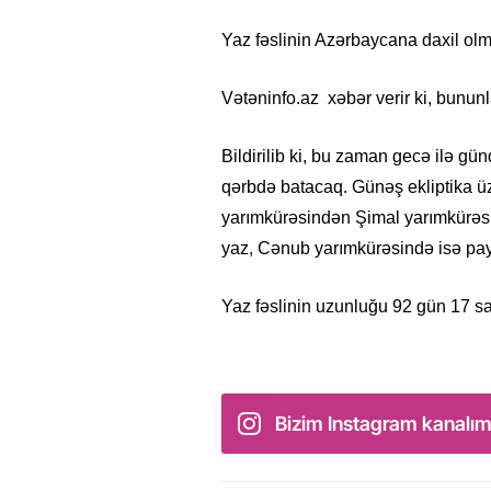
Yaz fəslinin Azərbaycana daxil olm
Vətəninfo.az xəbər verir ki, bunun
Bildirilib ki, bu zaman gecə ilə 
qərbdə batacaq. Günəş ekliptika ü
yarımkürəsindən Şimal yarımkürə
yaz, Cənub yarımkürəsində isə pay
Yaz fəslinin uzunluğu 92 gün 17 s
Bizim Instagram kanalım