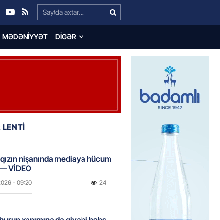
Search…
MƏDƏNIYYƏT
DIGƏR
 LENTİ
ı qızın nişanında mediaya hücum
 — VİDEO
2026
- 09:20
24
urun xanımına da qiyabi həbs