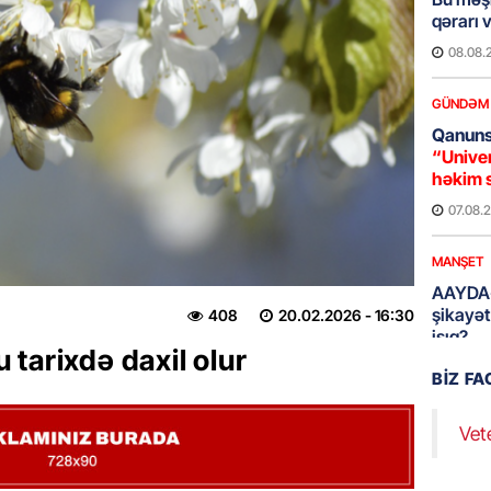
qərarı v
08.08.
GÜNDƏM
Qanuns
“Univer
həkim 
07.08.
MANŞET
AAYDA-
şikayət
408
20.02.2026
- 16:30
işıq?
tarixdə daxil olur
07.08.
BIZ F
GÜNDƏM
Vet
Hərbi x
şəxslə