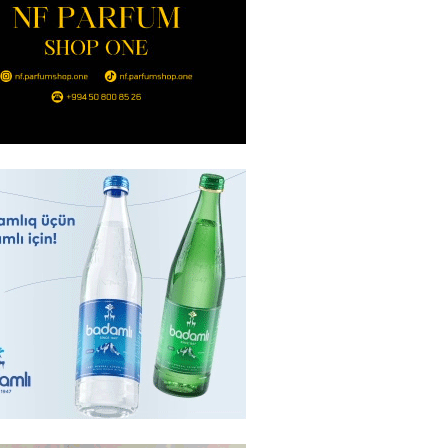
ıtda avtomobil qaçıran və
kdə mobil telefon oğurlayan
 saxlanılıb
2026
- 14:15
149
 karta istədiyiniz qədər
 edə bilərsiniz – VİDEO
2026
- 14:00
153
in avtomobildə Paşinyana nə
2026
- 13:45
146