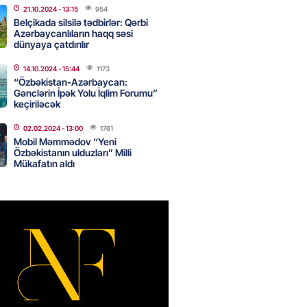
Ukraynaya bu silahı verməkdən
21.10.2024
- 13:15
954
etdi: ABŞ-ın özünün bu raketlərə
Belçikada silsilə tədbirlər: Qərbi
ı var
Azərbaycanlıların haqq səsi
dünyaya çatdırılır
2026
- 15:00
143
14.10.2024
- 15:44
1173
“Özbəkistan-Azərbaycan:
Gənclərin İpək Yolu İqlim Forumu”
bolçu İran millisindən İMTİNA
keçiriləcək
u ölkəni seçdilər
02.02.2024
- 13:00
1761
2026
- 14:45
150
Mobil Məmmədov “Yeni
Özbəkistanın ulduzları” Milli
Mükafatın aldı
canda sabah 39 dərəcə isti
2026
- 14:30
147
 Biznes-dən mikro biznes
nə 5%-dək endirim
2026
- 14:28
143