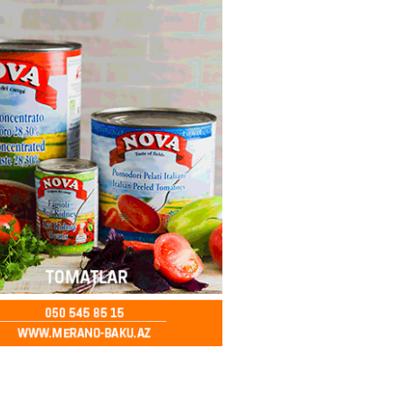
entdən Abel Məhərrəmovun oğlu
ğlı SƏRƏNCAM
2026
- 13:30
101
ntdən Xəzər Fərhadov ilə bağlı
NCAM
2026
- 13:15
80
ycanda Media və Yayım Şurası
dı
2026
- 13:00
81
Abdullayevaya yüksək vəzifə
2026
- 12:45
101