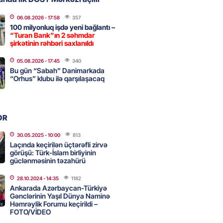
də 37,6 milyon, Rusiyada 16,7
06.08.2026
- 17:58
357
100 milyonluq işdə yeni bağlantı –
– Azərbaycanlıların yemək
“Turan Bank”ın 2 səhmdar
i
şirkətinin rəhbəri saxlanıldı
2026
- 15:45
147
05.08.2026
- 17:45
340
Bu gün “Sabah” Danimarkada
“Orhus” klubu ilə qarşılaşacaq
yada yeni səfirimiz kimdir? –
2026
- 15:30
152
OR
30.05.2025
- 10:00
813
Laçında keçirilən üçtərəfli zirvə
, Səudiyyə Ərəbistanı və
görüşü: Türk-İslam birliyinin
güclənməsinin təzahürü
an arasında Məkkə müdafiə
imzalanıb
28.10.2024
- 14:35
1182
2026
- 15:15
129
Ankarada Azərbaycan-Türkiyə
Gənclərinin Yaşıl Dünya Naminə
Həmrəylik Forumu keçirildi –
FOTO/VİDEO