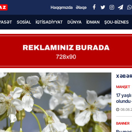
Haqqımızda
Əlaqə
YASƏT
SOSIAL
İQTISADIYYAT
DÜNYA
İDMAN
ŞOU-BIZNES
XƏBƏR
MANŞET
17 yaşl
olundu
08.08.
BANNER
Bu məşh