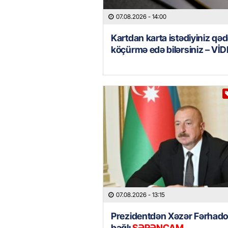
07.08.2026
- 14:00
Kartdan karta istədiyiniz qəd
köçürmə edə bilərsiniz – Vİ
07.08.2026
- 13:15
Prezidentdən Xəzər Fərhadov
bağlı
SƏRƏNCAM