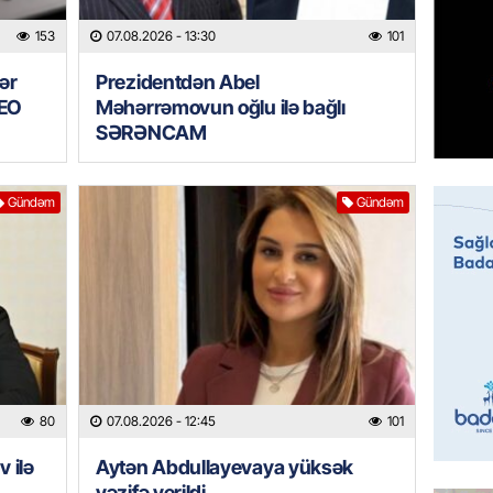
153
07.08.2026
- 13:30
101
HADISƏ
Sumqay
ər
Prezidentdən Abel
çimərli
DEO
Məhərrəmovun oğlu ilə bağlı
şəxslər
SƏRƏNCAM
07.08.
Gündəm
Gündəm
GÜNDƏM
Kartdan
köçürmə
07.08.
MANŞET
Mişust
deyib?
80
07.08.2026
- 12:45
101
07.08.
 ilə
Aytən Abdullayevaya yüksək
GÜNDƏM
vəzifə verildi