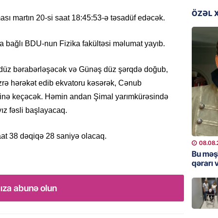
07.08.
ÖZƏL 
ası martın 20-si saat 18:45:53-ə təsadüf edəcək.
DÜNYA
Ad günü
la bağlı BDU-nun Fizika fakültəsi məlumat yayıb.
general
07.08.
gündüz bərabərləşəcək və Günəş düz şərqdə doğub,
zrə hərəkət edib ekvatoru kəsərək, Cənub
ÖZƏL
sinə keçəcək. Həmin andan Şimal yarımkürəsində
95 yaşl
ız fəsli başlayacaq.
bağlı q
günə xə
aat 38 dəqiqə 28 saniyə olacaq.
07.08.
08.08.
Bu məş
BANNER
qərarı v
Çin qız
07.08.
ıza abunə olun
GÜNDƏM