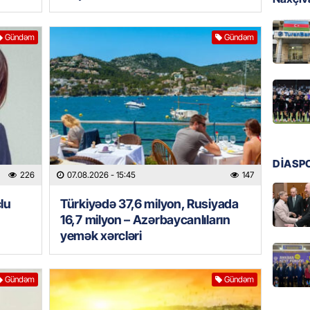
GÜNDƏM
Türkiyə
Gündəm
Gündəm
milyon 
xərclər
07.08.
GÜNDƏM
Malayzi
Dosye
07.08.
DİASP
226
07.08.2026
- 15:45
147
MANŞET
lu
Türkiyədə 37,6 milyon, Rusiyada
Türkiyə
16,7 milyon – Azərbaycanlıların
Pakist
yemək xərcləri
sazişi 
07.08.
Gündəm
Gündəm
ÖZƏL