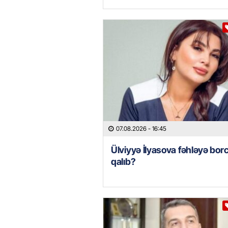
07.08.2026
- 16:45
Ülviyyə İlyasova fəhləyə borc
qalıb?