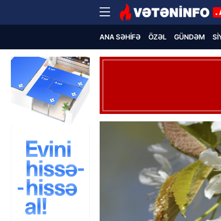
ANA SƏHIFƏ
ÖZƏL
GÜNDƏM
SI