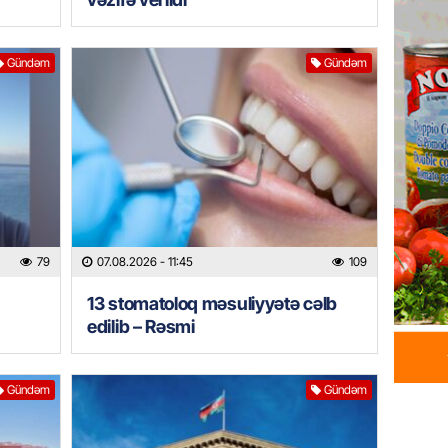
Prezid
ilə ba
Gündəm
Gündəm
07.08.
GÜNDƏM
Prezide
SƏRƏ
07.08.
ÖZƏL
Azərba
79
07.08.2026
- 11:45
109
yaradıl
13 stomatoloq məsuliyyətə cəlb
07.08.
edilib – Rəsmi
GÜNDƏM
Aytən 
Gündəm
Gündəm
verildi
07.08.