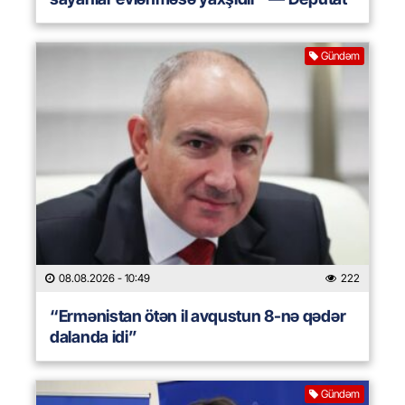
Gündəm
08.08.2026
- 10:49
222
“Ermənistan ötən il avqustun 8-nə qədər
dalanda idi”
Gündəm