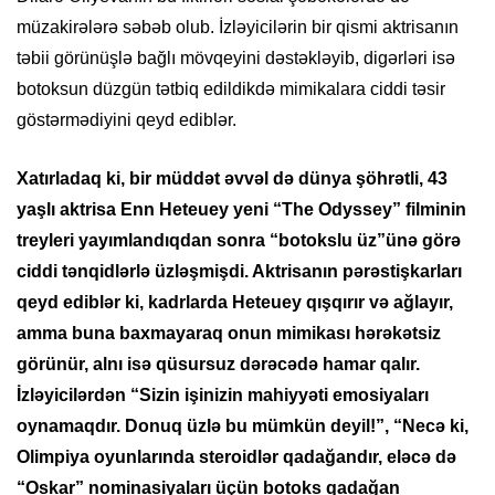
müzakirələrə səbəb olub. İzləyicilərin bir qismi aktrisanın
təbii görünüşlə bağlı mövqeyini dəstəkləyib, digərləri isə
botoksun düzgün tətbiq edildikdə mimikalara ciddi təsir
göstərmədiyini qeyd ediblər.
Xatırladaq ki, bir müddət əvvəl də dünya şöhrətli, 43
yaşlı aktrisa Enn Heteuey yeni “The Odyssey” filminin
treyleri yayımlandıqdan sonra “botokslu üz”ünə görə
ciddi tənqidlərlə üzləşmişdi. Aktrisanın pərəstişkarları
qeyd ediblər ki, kadrlarda Heteuey qışqırır və ağlayır,
amma buna baxmayaraq onun mimikası hərəkətsiz
görünür, alnı isə qüsursuz dərəcədə hamar qalır.
İzləyicilərdən “Sizin işinizin mahiyyəti emosiyaları
oynamaqdır. Donuq üzlə bu mümkün deyil!”, “Necə ki,
Olimpiya oyunlarında steroidlər qadağandır, eləcə də
“Oskar” nominasiyaları üçün botoks qadağan