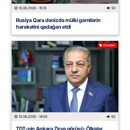
10.08.2026
- 15:15
50
Rusiya Qara dənizdə mülki gəmilərin
hərəkətini qadağan etdi
Gündəm
10.08.2026
- 14:00
62
TDT-nin Ankara Zirvə görüşü: Ölkələr