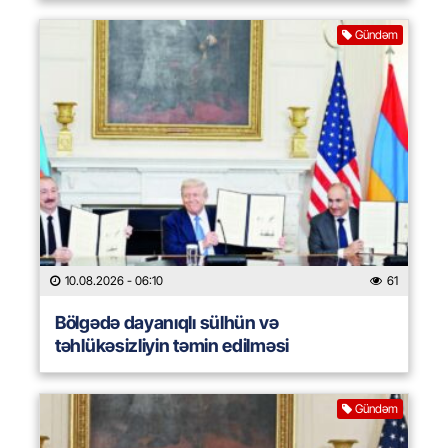
Gündəm
10.08.2026
- 06:10
61
Bölgədə dayanıqlı sülhün və
təhlükəsizliyin təmin edilməsi
Gündəm