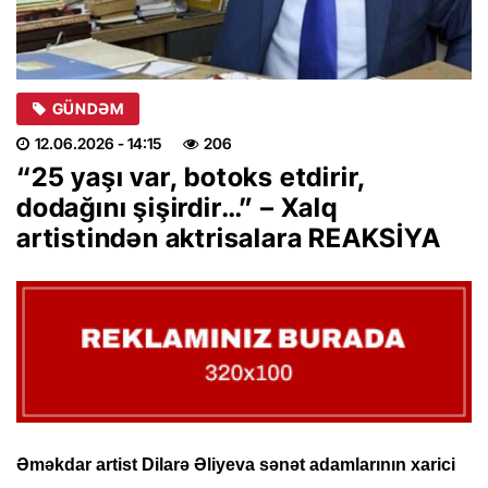
GÜNDƏM
12.06.2026
- 14:15
206
“25 yaşı var, botoks etdirir,
dodağını şişirdir…” – Xalq
artistindən aktrisalara REAKSİYA
Əməkdar artist Dilarə Əliyeva sənət adamlarının xarici