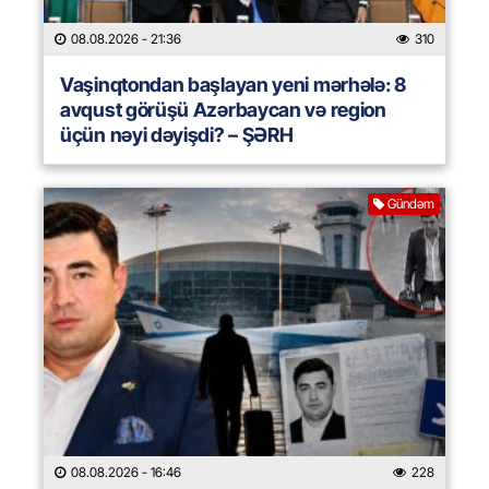
08.08.2026
- 21:36
310
Vaşinqtondan başlayan yeni mərhələ: 8
avqust görüşü Azərbaycan və region
üçün nəyi dəyişdi? – ŞƏRH
Gündəm
08.08.2026
- 16:46
228