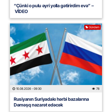
“Çünki o pulu əyri yolla gətirirdim evə” –
VİDEO
Gündəm
10.08.2026
- 09:30
78
Rusiyanın Suriyadakı hərbi bazalarına
Dəməşq nəzarət edəcək