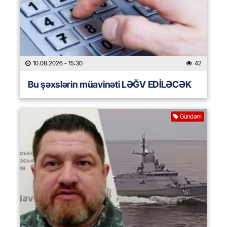
10.08.2026
- 15:30
42
Bu şəxslərin müavinəti LƏĞV EDİLƏCƏK
Gündəm