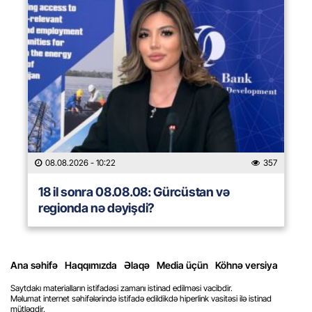
08.08.2026
- 10:22
357
18 il sonra 08.08.08: Gürcüstan və
regionda nə dəyişdi?
Ana səhifə
Haqqımızda
Əlaqə
Media üçün
Köhnə versiya
Saytdakı materialların istifadəsi zamanı istinad edilməsi vacibdir.
Məlumat internet səhifələrində istifadə edildikdə hiperlink vasitəsi ilə istinad
mütləqdir.