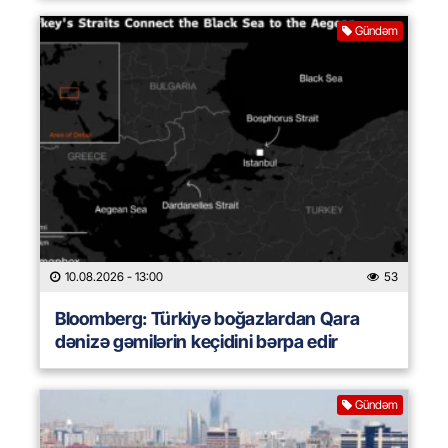
Gündəm
10.08.2026
- 13:00
53
Bloomberg: Türkiyə boğazlardan Qara
dənizə gəmilərin keçidini bərpa edir
Gündəm