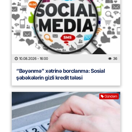
10.08.2026
- 16:00
36
“Bəyənmə” xətrinə borclanma: Sosial
şəbəkələrin gizli kredit tələsi
Gündəm