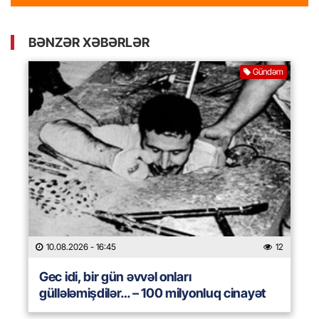
BƏNZƏR XƏBƏRLƏR
Gündəm
10.08.2026
- 16:45
12
Gec idi, bir gün əvvəl onları
güllələmişdilər… – 100 milyonluq cinayət