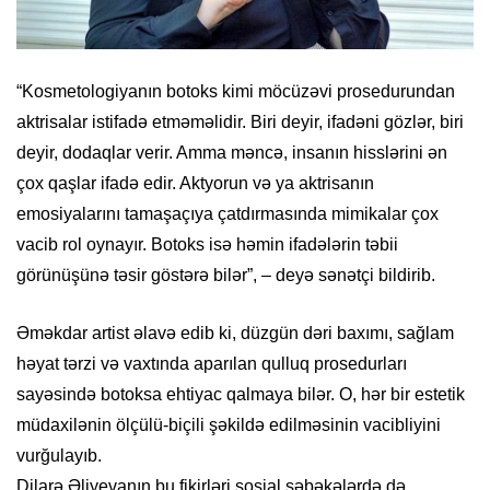
“Kosmetologiyanın botoks kimi möcüzəvi prosedurundan
aktrisalar istifadə etməməlidir. Biri deyir, ifadəni gözlər, biri
deyir, dodaqlar verir. Amma məncə, insanın hisslərini ən
çox qaşlar ifadə edir. Aktyorun və ya aktrisanın
emosiyalarını tamaşaçıya çatdırmasında mimikalar çox
vacib rol oynayır. Botoks isə həmin ifadələrin təbii
görünüşünə təsir göstərə bilər”, – deyə sənətçi bildirib.
Əməkdar artist əlavə edib ki, düzgün dəri baxımı, sağlam
həyat tərzi və vaxtında aparılan qulluq prosedurları
sayəsində botoksa ehtiyac qalmaya bilər. O, hər bir estetik
müdaxilənin ölçülü-biçili şəkildə edilməsinin vacibliyini
vurğulayıb.
Dilarə Əliyevanın bu fikirləri sosial şəbəkələrdə də