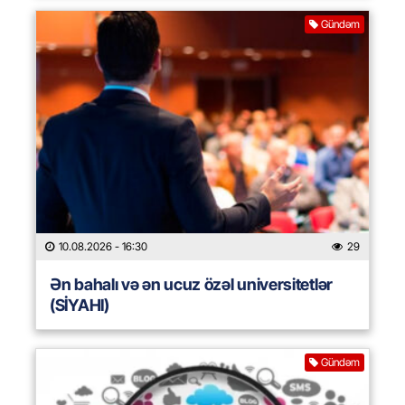
Gündəm
10.08.2026
- 16:30
29
Ən bahalı və ən ucuz özəl universitetlər
(SİYAHI)
Gündəm