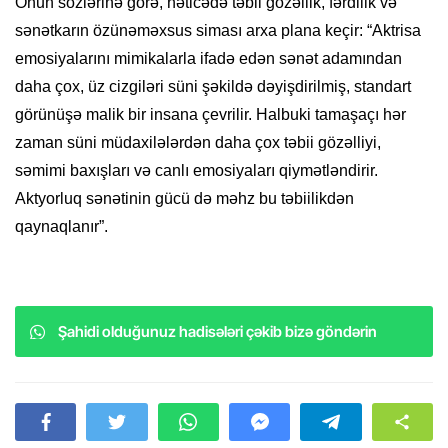
Onun sözlərinə görə, nəticədə təbii gözəllik, fərdilik və
sənətkarın özünəməxsus siması arxa plana keçir: “Aktrisa
emosiyalarını mimikalarla ifadə edən sənət adamından
daha çox, üz cizgiləri süni şəkildə dəyişdirilmiş, standart
görünüşə malik bir insana çevrilir. Halbuki tamaşaçı hər
zaman süni müdaxilələrdən daha çox təbii gözəlliyi,
səmimi baxışları və canlı emosiyaları qiymətləndirir.
Aktyorluq sənətinin gücü də məhz bu təbiilikdən
qaynaqlanır”.
Şahidi olduğunuz hadisələri çəkib bizə göndərin