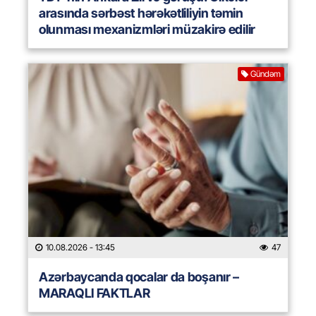
arasında sərbəst hərəkətliliyin təmin
olunması mexanizmləri müzakirə edilir
Gündəm
10.08.2026
- 13:45
47
Azərbaycanda qocalar da boşanır –
MARAQLI FAKTLAR