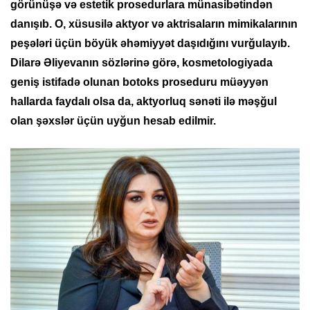
görünüşə və estetik prosedurlara münasibətindən
danışıb. O, xüsusilə aktyor və aktrisaların mimikalarının
peşələri üçün böyük əhəmiyyət daşıdığını vurğulayıb.
Dilarə Əliyevanın sözlərinə görə, kosmetologiyada
geniş istifadə olunan botoks proseduru müəyyən
hallarda faydalı olsa da, aktyorluq sənəti ilə məşğul
olan şəxslər üçün uyğun hesab edilmir.