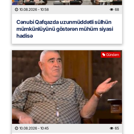
10.08.2026
- 10:58
68
Cənubi Qafqazda uzunmüddətli sülhün
mümkünlüyünü göstərən mühüm siyasi
hadisə
Gündəm
10.08.2026
- 10:45
65