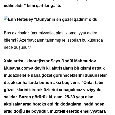
edilməlidir” kimi şərhlər gəlib.
Bəs aktrisalar, ümumiyyətlə, plastik əməliyyat etdirə
bilərmi? Azərbaycanın tanınmış rejissorları bu xüsusda
necə düşünür?
Xalq artisti, kinorejissor Şeyx Əbdül Mahmudov
Musavat.com-a deyib ki, aktrisaların bir qismi estetik
müdaxilələrlə daha gözəl görünəcəklərini düşünsələr
də, əksər hallarda bunun əksi baş verir: “Onlar təbii
gözəlliklərini itirərək özlərini xoşagəlməz vəziyyətə
salırlar. Bəzən görürük ki, cəmi 25-30 yaşı olan
aktrisalar artıq botoks etdirir, dodaqlarını həddindən
artıq dolğu ilə böyüdür, müxtəlif estetik əməliyyatlara