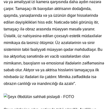
və ya əməliyyat izi kamera qarşısında daha aydın nəzərə
çarpır. Tamaşaçı ilk baxışdan aktrisanın dodağında,
qaşında, yanaqlarında və ya üzünün digər hissələrində
edilən dəyişiklikləri hiss edir. Nəticədə təbii görünüş itir,
tamaşaçı ilə obraz arasında müəyyən məsafə yaranır.
Üstəlik, üz nahiyəsinə edilən çoxsaylı estetik müdaxilələr
mimikaya da təsirsiz ötüşmür. Üz əzələlərinin və sinir
sisteminin təbii fəaliyyəti müəyyən qədər məhdudlaşır. Bu
isə aktyorluq sənətində ən vacib vasitələrdən olan
mimikanın, baxışların və emosional ifadələrin zəifləməsinə
səbəb olur. Aktyor və ya aktrisa hisslərini tamaşaçıya ilk
növbədə üz ifadələri ilə çatdırır. Mimika zəiflədikdə isə
obrazın canlılığı və inandırıcılığı da azalır”.