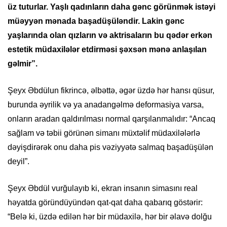
üz tuturlar. Yaşlı qadınların daha gənc görünmək istəyi
müəyyən mənada başadüşüləndir. Lakin gənc
yaşlarında olan qızların və aktrisaların bu qədər erkən
estetik müdaxilələr etdirməsi şəxsən mənə anlaşılan
gəlmir”.
Şeyx Əbdülun fikrincə, əlbəttə, əgər üzdə hər hansı qüsur,
burunda əyrilik və ya anadangəlmə deformasiya varsa,
onların aradan qaldırılması normal qarşılanmalıdır: “Ancaq
sağlam və təbii görünən simanı müxtəlif müdaxilələrlə
dəyişdirərək onu daha pis vəziyyətə salmaq başadüşülən
deyil”.
Şeyx Əbdül vurğulayıb ki, ekran insanın simasını real
həyatda göründüyündən qat-qat daha qabarıq göstərir:
“Belə ki, üzdə edilən hər bir müdaxilə, hər bir əlavə dolğu