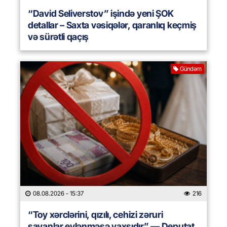
“David Seliverstov” işində yeni ŞOK
detallar – Saxta vəsiqələr, qaranlıq keçmiş
və sürətli qaçış
Gündəm
08.08.2026
- 15:37
216
“Toy xərclərini, qızılı, cehizi zəruri
sayanlar evlənməsə yaxşıdır” — Deputat