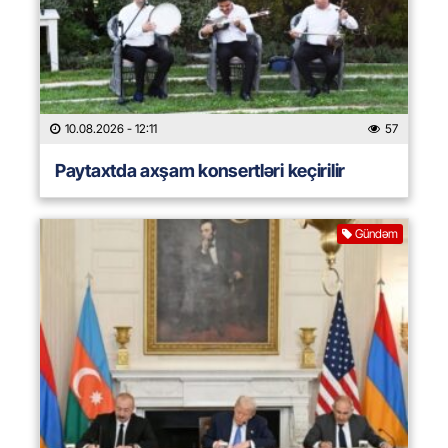
10.08.2026
- 12:11
57
Paytaxtda axşam konsertləri keçirilir
Gündəm