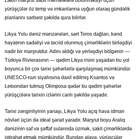
Lakin marşrut sabit mərhələlərə bölünmədiyi üçün
yürüşçülər öz temp və imkanlarına uyğun olaraq gündəlik
planlarını sərbəst şəkildə qura bilirlər.
Likya Yolu dəniz mənzərələri, sərt Toros dağları, kənd
həyatının sadəliyi və təcrid olunmuş çimərliklərin birləşdiyi
nadir bir marşrutdur. Adını aldığı və yerləşdiyi bölgənin —
Türkiyə Rivierasının — qədim Likya irsini yaşadan bu yol
boyunca bir çox tarixi şəhərlərlə qarşılaşmaq mümkündür.
UNESCO-nun siyahısına daxil edilmiş Ksantos və
Letoondan tutmuş Olimposa qədər bu qədim şəhərlər
yürüşçülərə tarixin izlərini canlı şəkildə yaşadır.
Tarixi zənginliyinin yanaşı, Likya Yolu açıq hava idman
növləri üçün də ideal şərait yaradır. Marşrut boyu Aralıq
dənizinin saf və şəffaf sularında üzmək, sakit çimərliklərdə
istirahət etmək mümkündür. Bundan əlavə, yürüşçülər