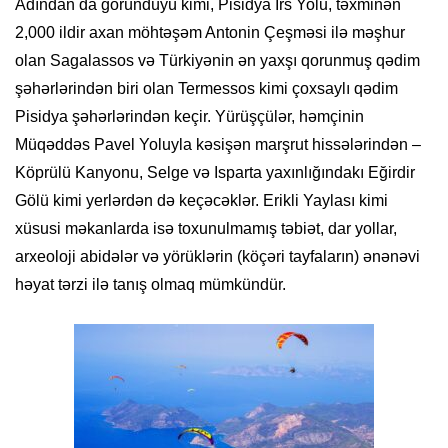
Adından da göründüyü kimi, Pisidya İrs Yolu, təxminən
2,000 ildir axan möhtəşəm Antonin Çeşməsi ilə məşhur
olan Sagalassos və Türkiyənin ən yaxşı qorunmuş qədim
şəhərlərindən biri olan Termessos kimi çoxsaylı qədim
Pisidya şəhərlərindən keçir. Yürüşçülər, həmçinin
Müqəddəs Pavel Yoluyla kəsişən marşrut hissələrindən –
Köprülü Kanyonu, Selge və Isparta yaxınlığındakı Eğirdir
Gölü kimi yerlərdən də keçəcəklər. Erikli Yaylası kimi
xüsusi məkanlarda isə toxunulmamış təbiət, dar yollar,
arxeoloji abidələr və yörüklərin (köçəri tayfaların) ənənəvi
həyat tərzi ilə tanış olmaq mümkündür.