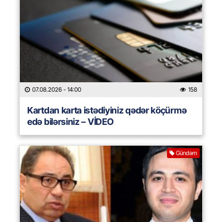
07.08.2026
- 14:00
158
Kartdan karta istədiyiniz qədər köçürmə
edə bilərsiniz – VİDEO
Gündəm