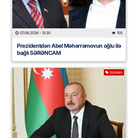
07.08.2026
- 13:30
105
Prezidentdən Abel Məhərrəmovun oğlu ilə
bağlı SƏRƏNCAM
Gündəm