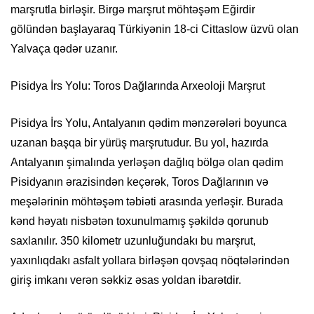
marşrutla birləşir. Birgə marşrut möhtəşəm Eğirdir
gölündən başlayaraq Türkiyənin 18-ci Cittaslow üzvü olan
Yalvaça qədər uzanır.
Pisidya İrs Yolu: Toros Dağlarında Arxeoloji Marşrut
Pisidya İrs Yolu, Antalyanın qədim mənzərələri boyunca
uzanan başqa bir yürüş marşrutudur. Bu yol, hazırda
Antalyanın şimalında yerləşən dağlıq bölgə olan qədim
Pisidyanın ərazisindən keçərək, Toros Dağlarının və
meşələrinin möhtəşəm təbiəti arasında yerləşir. Burada
kənd həyatı nisbətən toxunulmamış şəkildə qorunub
saxlanılır. 350 kilometr uzunluğundakı bu marşrut,
yaxınlıqdakı asfalt yollara birləşən qovşaq nöqtələrindən
giriş imkanı verən səkkiz əsas yoldan ibarətdir.