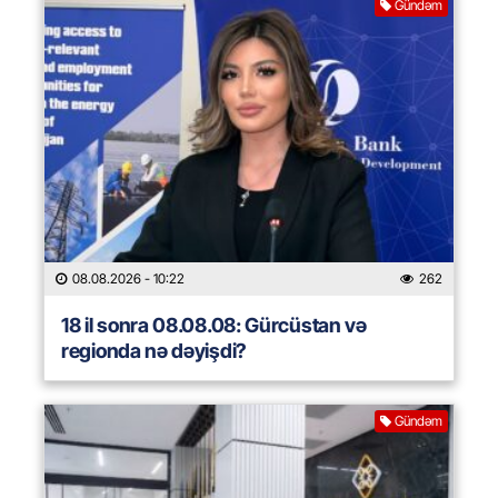
Gündəm
08.08.2026
- 10:22
262
18 il sonra 08.08.08: Gürcüstan və
regionda nə dəyişdi?
Gündəm