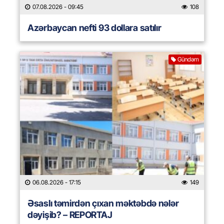
07.08.2026
- 09:45
108
Azərbaycan nefti 93 dollara satılır
Gündəm
06.08.2026
- 17:15
149
Əsaslı təmirdən çıxan məktəbdə nələr
dəyişib? – REPORTAJ