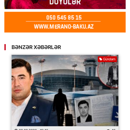
BƏNZƏR XƏBƏRLƏR
Gündəm