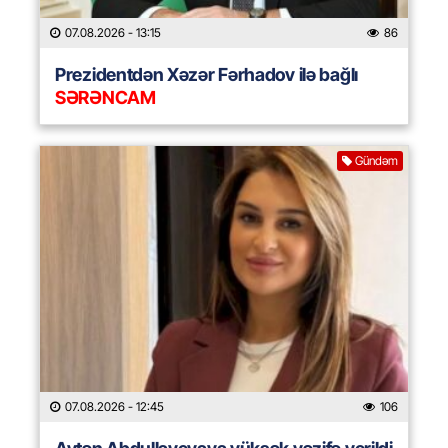
07.08.2026
- 13:15
86
Prezidentdən Xəzər Fərhadov ilə bağlı
SƏRƏNCAM
Gündəm
07.08.2026
- 12:45
106