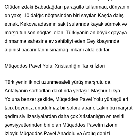
Ölüdənizdəki Babadağdan paraşütlə tullanmaq, dünyanın
ən yaxşı 10 dalğıc nöqtəsindən biri sayılan Kaşda dalış
etmək, Kekova adasının sakit sularında kayak sürmək və
marşrutun son nöqtəsi olan, Türkiyənin ən böyük qayaya
dırmanma sahəsinə ev sahibliyi edən Geyikbayırında
alpinist bacarıqlarını sınamaq imkanı əldə edirlər.
Müqəddəs Pavel Yolu: Xristianlığın Tarixi İzləri
Türkiyənin ikinci uzunməsafəli yürüş marşrutu da
Antalyanın sərhədləri daxilində yerləşir. Məşhur Likya
Yoluna bənzər şəkildə, Müqəddəs Pavel Yolu yürüşçüləri
tarix boyunca unudulmaz bir səfərə aparır. Lakin bu marşrut
qədim sivilizasiyalardan daha çox Xristianlığın ən təsirli
şəxsiyyətlərindən biri olan Müqəddəs Pavelin izlərini
izləyir. Müqəddəs Pavel Anadolu və Aralıq dənizi