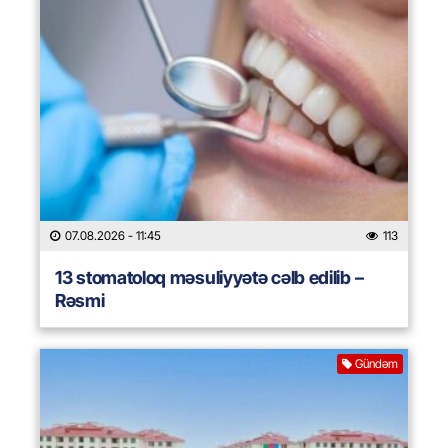
07.08.2026
- 11:45
113
13 stomatoloq məsuliyyətə cəlb edilib –
Rəsmi
Gündəm