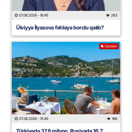
07.08.2026
- 16:45
263
Ülviyyə İlyasova fəhləyə borclu qalıb?
Gündəm
07.08.2026
- 15:45
166
Türkiyədə 37,6 milyon, Rusiyada 16,7