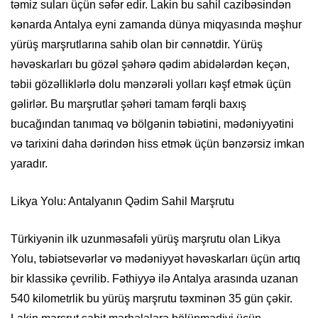
təmiz suları üçün səfər edir. Lakin bu sahil cazibəsindən
kənarda Antalya eyni zamanda dünya miqyasında məşhur
yürüş marşrutlarına sahib olan bir cənnətdir. Yürüş
həvəskarları bu gözəl şəhərə qədim abidələrdən keçən,
təbii gözəlliklərlə dolu mənzərəli yolları kəşf etmək üçün
gəlirlər. Bu marşrutlar şəhəri tamam fərqli baxış
bucağından tanımaq və bölgənin təbiətini, mədəniyyətini
və tarixini daha dərindən hiss etmək üçün bənzərsiz imkan
yaradır.
Likya Yolu: Antalyanın Qədim Sahil Marşrutu
Türkiyənin ilk uzunməsafəli yürüş marşrutu olan Likya
Yolu, təbiətsevərlər və mədəniyyət həvəskarları üçün artıq
bir klassikə çevrilib. Fəthiyyə ilə Antalya arasında uzanan
540 kilometrlik bu yürüş marşrutu təxminən 35 gün çəkir.