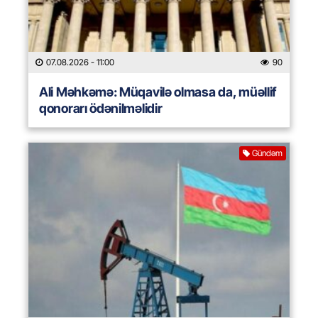
07.08.2026
- 11:00
90
Ali Məhkəmə: Müqavilə olmasa da, müəllif
qonorarı ödənilməlidir
Gündəm