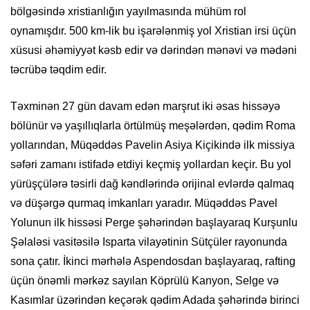
bölgəsində xristianlığın yayılmasında mühüm rol
oynamışdır. 500 km-lik bu işarələnmiş yol Xristian irsi üçün
xüsusi əhəmiyyət kəsb edir və dərindən mənəvi və mədəni
təcrübə təqdim edir.
Təxminən 27 gün davam edən marşrut iki əsas hissəyə
bölünür və yaşıllıqlarla örtülmüş meşələrdən, qədim Roma
yollarından, Müqəddəs Pavelin Asiya Kiçikində ilk missiya
səfəri zamanı istifadə etdiyi keçmiş yollardan keçir. Bu yol
yürüşçülərə təsirli dağ kəndlərində orijinal evlərdə qalmaq
və düşərgə qurmaq imkanları yaradır. Müqəddəs Pavel
Yolunun ilk hissəsi Perge şəhərindən başlayaraq Kurşunlu
Şəlaləsi vasitəsilə Isparta vilayətinin Sütçüler rayonunda
sona çatır. İkinci mərhələ Aspendosdan başlayaraq, rafting
üçün önəmli mərkəz sayılan Köprülü Kanyon, Selge və
Kasımlar üzərindən keçərək qədim Adada şəhərində birinci