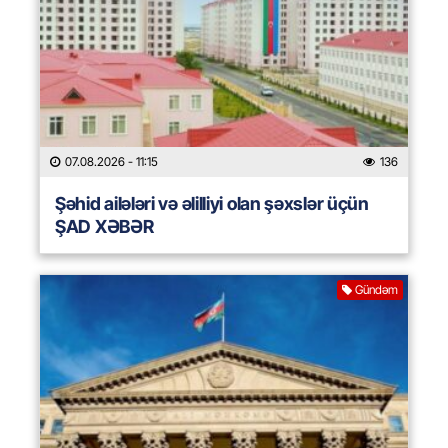
07.08.2026
- 11:15
136
Şəhid ailələri və əlilliyi olan şəxslər üçün
ŞAD XƏBƏR
Gündəm