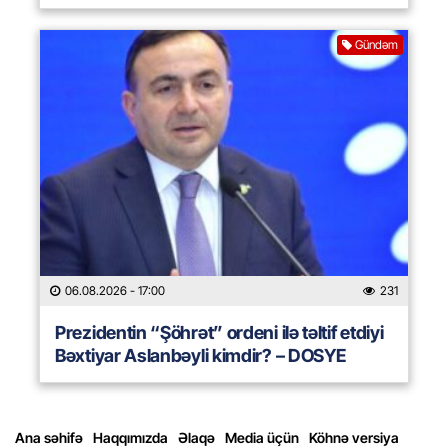
Gündəm
06.08.2026
- 17:00
231
Prezidentin “Şöhrət” ordeni ilə təltif etdiyi
Bəxtiyar Aslanbəyli kimdir? – DOSYE
Ana səhifə
Haqqımızda
Əlaqə
Media üçün
Köhnə versiya