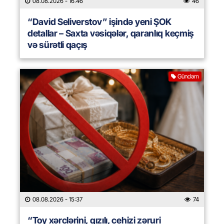
08.08.2026
- 16:46
46
“David Seliverstov” işində yeni ŞOK
detallar – Saxta vəsiqələr, qaranlıq keçmiş
və sürətli qaçış
Gündəm
08.08.2026
- 15:37
74
“Toy xərclərini, qızılı, cehizi zəruri