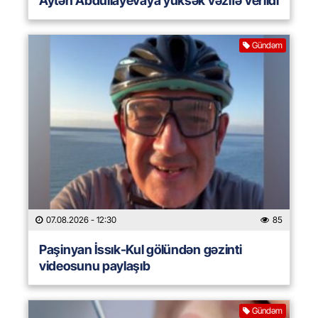
Aytən Abdullayevaya yüksək vəzifə verildi
Gündəm
07.08.2026
- 12:30
85
Paşinyan İssık-Kul gölündən gəzinti
videosunu paylaşıb
Gündəm