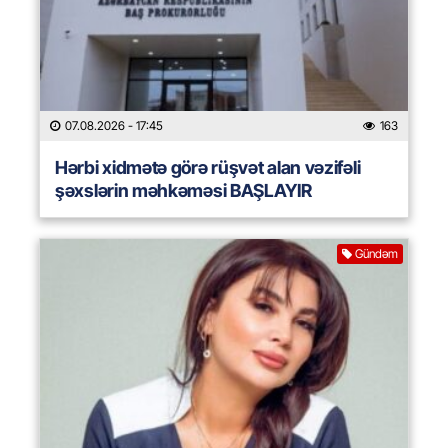
07.08.2026
- 17:45
163
Hərbi xidmətə görə rüşvət alan vəzifəli
şəxslərin məhkəməsi BAŞLAYIR
Gündəm