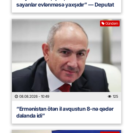
sayanlar evlənməsə yaxşıdır” — Deputat
Gündəm
08.08.2026
- 10:49
125
“Ermənistan ötən il avqustun 8-nə qədər
dalanda idi”