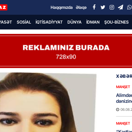
Haqqımızda
Əlaqə
YASƏT
SOSIAL
İQTISADIYYAT
DÜNYA
İDMAN
ŞOU-BIZNES
XƏBƏR
MANŞET
Alimdə
dənizin
06.08.
MANŞET
“Kartla