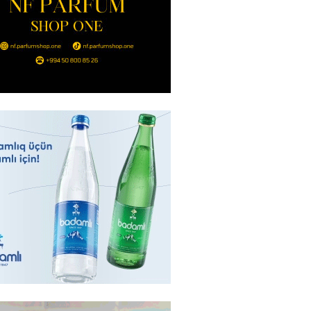
nt Əliyev 2 diplomatı geri çağırdı
2026
- 14:30
79
stin dənizdə batan qardaşı tələbə
2026
- 14:15
78
anın əmlakı müsadirə EDİLDİ
2026
- 14:00
80
a zibil qutusuna atılan 1 milyon
lotereya bileti iki günlük
dan sonra tapılıb
2026
- 13:45
70