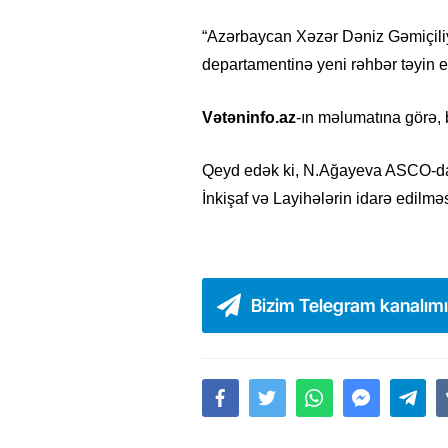
“Azərbaycan Xəzər Dəniz Gəmiçiliy
departamentinə yeni rəhbər təyin ed
Vətəninfo.az
-ın məlumatına görə,
Qeyd edək ki, N.Ağayeva ASCO-dan
İnkişaf və Layihələrin idarə edilməs
Bizim Telegram kanalım