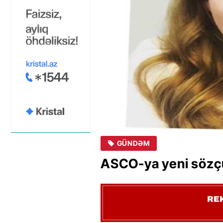
GÜNDƏM
ASCO-ya yeni sözçü