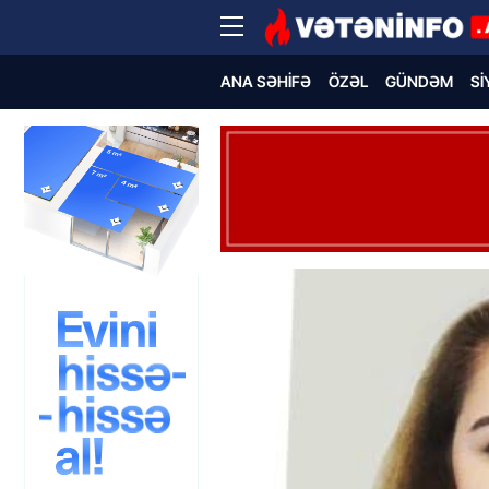
ANA SƏHIFƏ
ÖZƏL
GÜNDƏM
SI