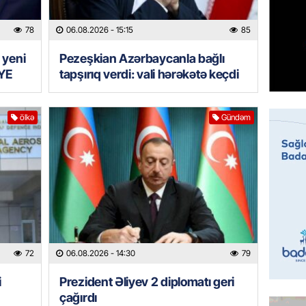
Prezide
06.08.
78
06.08.2026
- 15:15
85
GÜNDƏM
 yeni
Pezeşkian Azərbaycanla bağlı
YE
tapşırıq verdi: vali hərəkətə keçdi
Jurnali
imiş
06.08.
ölkə
Gündəm
MANŞET
Sarkisy
06.08.
MANŞET
İtaliyad
avroluq 
72
06.08.2026
- 14:30
79
axtarış
06.08.
i
Prezident Əliyev 2 diplomatı geri
çağırdı