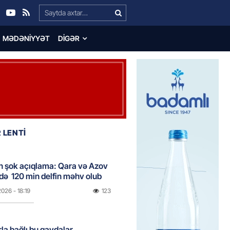
Search…
MƏDƏNIYYƏT
DIGƏR
 LENTİ
n şok açıqlama: Qara və Azov
də 120 min delfin məhv olub
2026
- 18:19
123
rla bağlı bu qaydalar