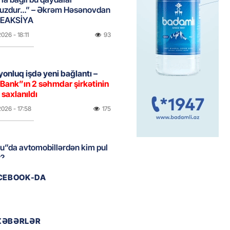
uzdur…” – Əkrəm Həsənovdan
REAKSİYA
2026
- 18:11
93
yonluq işdə yeni bağlantı –
Bank”ın 2 səhmdar şirkətinin
 saxlanıldı
2026
- 17:58
175
u”da avtomobillərdən kim pul
r?
2026
- 17:30
90
ACEBOOK-DA
təmirdən çıxan məktəbdə nələr
b? – REPORTAJ
XƏBƏRLƏR