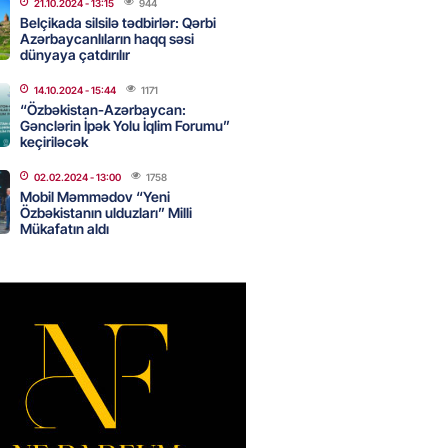
21.10.2024
- 13:15
944
Belçikada silsilə tədbirlər: Qərbi
Azərbaycanlıların haqq səsi
dünyaya çatdırılır
Star kartını indi sifariş
ağdlaşdırmanı komissiyasız
14.10.2024
- 15:44
1171
“Özbəkistan-Azərbaycan:
Gənclərin İpək Yolu İqlim Forumu”
2026
- 15:07
87
keçiriləcək
02.02.2024
- 13:00
1758
Mobil Məmmədov “Yeni
ntlikdə sədr müavinini AZCON
Özbəkistanın ulduzları” Milli
edəcək
Mükafatın aldı
2026
- 15:00
72
ycan Ukraynaya qaz tədarük
 hazırdır – Ceyhun Bayramov
2026
- 14:45
74