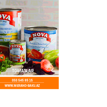
ə FACİƏ – Ər-arvad yanaraq
2026
- 13:30
81
İranla müharibəyə yox, sülhə
k verərdim
2026
- 13:15
81
ycan üzərindən Ermənistana
buğdası gedib
2026
- 13:00
83
qalma müddətinizi aşsanız,
də ABŞ-a girişinizə daimi
qoyula bilər