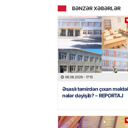
BƏNZƏR XƏBƏRLƏR
06.08.2026
- 17:15
Əsaslı təmirdən çıxan məkt
nələr dəyişib? – REPORTAJ