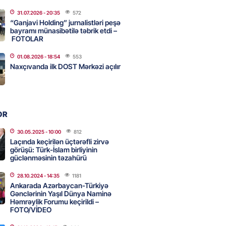
31.07.2026
- 20:35
572
ycanın UNESCO-dakı yeni
“Ganjavi Holding” jurnalistləri peşə
ndəsi kimdir? – DOSYE
bayramı münasibətilə təbrik etdi –
FOTOLAR
2026
- 16:00
78
01.08.2026
- 18:54
553
Naxçıvanda ilk DOST Mərkəzi açılır
ərimizi pozan 26 nəfər tutuldu
2026
- 15:45
82
OR
aşqırdıstan və Yaroslavldakı
30.05.2025
- 10:00
812
Laçında keçirilən üçtərəfli zirvə
mal zavodunu vurub
görüşü: Türk-İslam birliyinin
2026
güclənməsinin təzahürü
- 15:30
82
28.10.2024
- 14:35
1181
Ankarada Azərbaycan-Türkiyə
Gənclərinin Yaşıl Dünya Naminə
an Azərbaycanla bağlı tapşırıq
Həmrəylik Forumu keçirildi –
vali hərəkətə keçdi
FOTO/VİDEO
2026
- 15:15
85