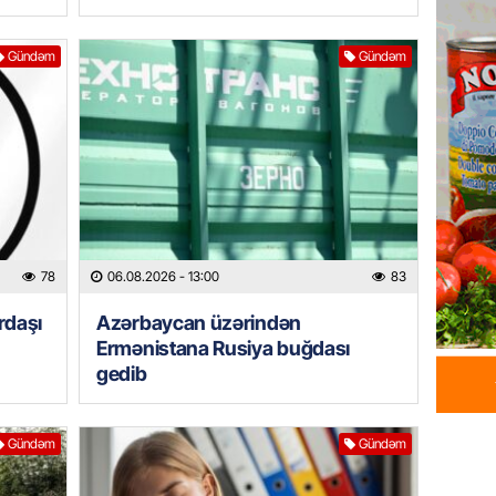
HADISƏ
Tərtərd
Gündəm
Gündəm
ÖLDÜ
06.08.
BANNER
Tramp: 
üstünlü
06.08.
78
06.08.2026
- 13:00
83
GÜNDƏM
Azərba
rdaşı
Azərbaycan üzərindən
Rusiya 
Ermənistana Rusiya buğdası
06.08.
gedib
BANNER
Gündəm
Gündəm
ABŞ-da 
gələcək
qadağa 