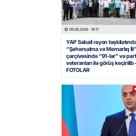
06.08.2026
- 16:17
YAP Səbail rayon təşkilatınd
“Şəhərsalma və Memarlıq İli
çərçivəsində “91-lər” və par
veteranları ilə görüş keçirilib 
FOTOLAR