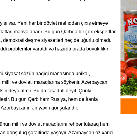
HADISƏ
Tərtərd
ÖLDÜ
ışı var. Yəni hər bir dövlət reallıqdan çıxış etməyə
06.08.
vlətləri məhvə aparır. Bu gün Qərbdə bir çox ekspertlər
BANNER
şma, demokratikləşmə siyasətləri heç də uğurlu olmadı.
Tramp: 
di problemlər yaratdı və hazırda orada böyük fikir
üstünlü
06.08.
 siyasət sözün həqiqi mənasında unikal,
GÜNDƏM
rs milli və dövləti maraqlarına söykənir. Azərbaycan
Azərba
in deyə atmır. Bu da təsadüfi deyil. Çünki
Rusiya 
ləşir. Bu gün Qərb həm Rusiya, həm də İranla
06.08.
 Azərbaycanın ən yaxın qonşularıdır.
BANNER
ABŞ-da 
nün milli və dövlət maraqlarını rəhbər tutaraq həm
gələcək
an qonşuluq şəraitində yaşayır. Azərbaycan öz xarici
qadağa 