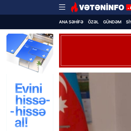
ANA SƏHIFƏ
ÖZƏL
GÜNDƏM
SI