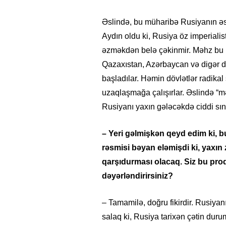
Əslində, bu müharibə Rusiyanın əsl 
Aydın oldu ki, Rusiya öz imperialis
əzməkdən belə çəkinmir. Məhz bu m
Qazaxıstan, Azərbaycan və digər dö
başladılar. Həmin dövlətlər radika
uzaqlaşmağa çalışırlar. Əslində “
Rusiyanı yaxın gələcəkdə ciddi sın
– Yeri gəlmişkən qeyd edim ki, 
rəsmisi bəyan eləmişdi ki, yaxı
qarşıdurması olacaq. Siz bu pro
dəyərləndirirsiniz?
– Tamamilə, doğru fikirdir. Rusiyanı
salaq ki, Rusiya tarixən çətin dur