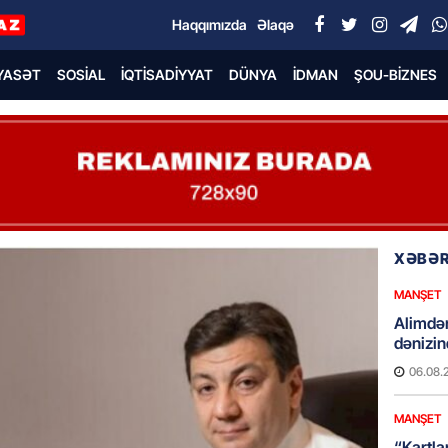
Haqqımızda
Əlaqə
YASƏT
SOSIAL
İQTISADIYYAT
DÜNYA
İDMAN
ŞOU-BIZNES
XƏBƏR
MANŞET
Alimdə
dənizin
06.08.
MANŞET
“Kartla