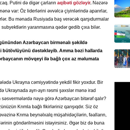
caq. Putini də digər çarların
aqibəti gözləyir
.
Nəzərə
REKLAM
nənə var: Öz liderlərini əvvəlcə çiyinlərində aparırlar,
Birbank 
əyirlər. Bu mənada Rusiyada baş verəcək qarşıdurmalar
edin, n
subyektlərin yaranmasına qədər gedib çıxa bilər.
edin
06.08.
 günündən Azərbaycan birmənalı şəkildə
zi bütövlüyünü dəstəkləyib. Amma bəzi hallarda
ÖLKƏ
zərbaycanın mövqeyi ilə bağlı çox az məlumata
Bu age
təyin 
06.08.
lədə Ukrayna cəmiyyətində yekdil fikir yoxdur. Bir
MANŞET
ndə Ukraynada ayrı-ayrı rəsmi şəxslər mənə irad
Azərba
ilən səsvermələrdə nəyə görə Azərbaycan bitərəf qalır?
etməyə
ünüzün Krımla bağlı fikirləriniz qarışıqdır. Siz öz
06.08.
əvəzinə Krıma beynəlxalq müşahidəçilərin, fəalların,
ərinin göndərilməsini istəyirsiniz. Əgər biz də buna
GÜNDƏM