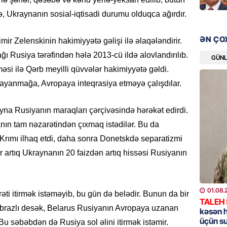
ə, Ukraynanın sosial-iqtisadi durumu olduqca ağırdır.
GÜNDƏM
Məleyk
ƏN ÇO
mir Zelenskinin hakimiyyətə gəlişi ilə əlaqələndirir.
çağırı
 Rusiya tərəfindən hələ 2013-cü ildə alovlandırılıb.
GÜN
06.08.
əsi ilə Qərb meyilli qüvvələr hakimiyyətə gəldi.
yanmağa, Avropaya inteqrasiya etməyə çalışdılar.
GÜNDƏM
YAP Səb
“Şəhərs
yna Rusiyanın maraqları çərçivəsində hərəkət edirdi.
çərçivə
nın tam nəzarətindən çıxmaq istədilər. Bu da
veteranl
FOTOL
Krımı ilhaq etdi, daha sonra Donetskdə separatizmi
r artıq Ukraynanın 20 faizdən artıq hissəsi Rusiyanın
06.08.
GÜNDƏM
01.08.
Tramp H
i itirmək istəməyib, bu gün də belədir. Bunun da bir
TALEH
06.08.
r. Obrazlı desək, Belarus Rusiyanın Avropaya uzanan
kəsən 
üçün s
 Bu səbəbdən də Rusiya sol əlini itirmək istəmir.