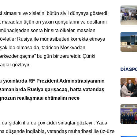
GÜNDƏM
Azərba
simasını və xislətini bütün sivil dünyaya göstərdi.
nümayə
t maraqları üçün ən yaxın qonşularını və dostlarını
06.08.
ünaqişədən sonra bir sıra ölkələr, məsələn
vlətlər Rusiya ilə münasibətləri korrektə etməyə
HADISƏ
l şəkildə olmasa da, tədricən Moskvadan
Sərhədl
mərkəzdənqaçma” bu gün bir zərurətdir. Çünki
06.08.
aqlar gözləyir.
DİASP
DÜNYA
Kiyev B
bu yaxınlarda RF Prezident Adminstrasiyanının
neft e
n zamanlarda Rusiya qarışacaq, hətta vətəndaş
06.08.
qnozun reallaşması ehtimalını necə
GÜNDƏM
Pezeşki
 qarşıdakı illərdə çox ciddi sınaqlar gözləyir. Yada
verdi: 
uma düşəndə inqilabla, vətəndaş müharibəsi ilə üz-üzə
06.08.