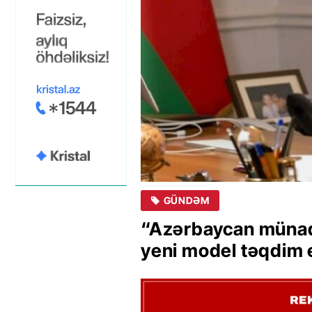
GÜNDƏM
“Azərbaycan münaqi
yeni model təqdim 