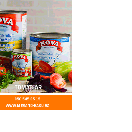
ə FACİƏ – Ər-arvad yanaraq
2026
- 13:30
84
İranla müharibəyə yox, sülhə
k verərdim
2026
- 13:15
83
ycan üzərindən Ermənistana
buğdası gedib
2026
- 13:00
85
qalma müddətinizi aşsanız,
də ABŞ-a girişinizə daimi
qoyula bilər