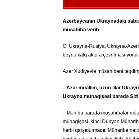
Azərbaycanın Ukraynadakı sabiq 
müsahibə verib.
O, Ukrayna-Rusiya, Ukrayna-Azərb
beynəlxalq aktora çevrilməsi yönünd
Azər Xudiyevlə müsahibəni təqdim 
– Azər müəllim, uzun illər Ukray
Ukrayna münaqişəsi barədə Sizi
– Mən bu barədə müsahibələrimd
münaqişəsi İkinci Dünyan Müharib
hərbi qarşıdurmadır. Müharibə nət
minlərlə insan həyatını itirib. Yüz