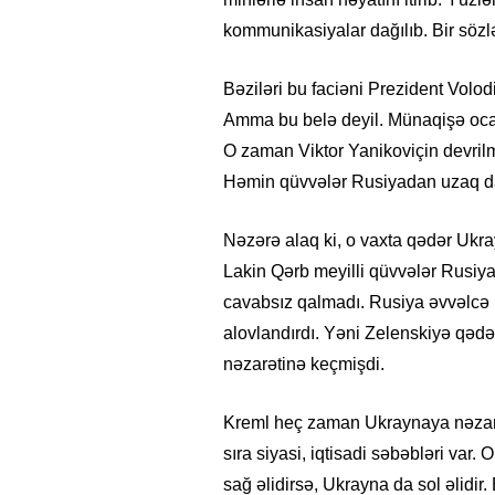
kommunikasiyalar dağılıb. Bir sözl
Bəziləri bu faciəni Prezident Volodi
Amma bu belə deyil. Münaqişə ocağı
O zaman Viktor Yanikoviçin devrilm
Həmin qüvvələr Rusiyadan uzaq da
Nəzərə alaq ki, o vaxta qədər Ukra
Lakin Qərb meyilli qüvvələr Rusiya
cavabsız qalmadı. Rusiya əvvəlcə 
alovlandırdı. Yəni Zelenskiyə qədə
nəzarətinə keçmişdi.
Kreml heç zaman Ukraynaya nəzarət
sıra siyasi, iqtisadi səbəbləri va
sağ əlidirsə, Ukrayna da sol əlidir.