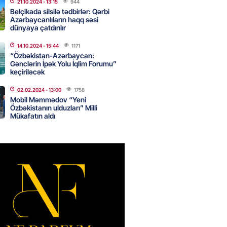
21.10.2024
- 13:15
944
Belçikada silsilə tədbirlər: Qərbi
Azərbaycanlıların haqq səsi
dünyaya çatdırılır
Star kartını indi sifariş
ağdlaşdırmanı komissiyasız
14.10.2024
- 15:44
1171
“Özbəkistan-Azərbaycan:
Gənclərin İpək Yolu İqlim Forumu”
2026
- 15:07
89
keçiriləcək
02.02.2024
- 13:00
1758
Mobil Məmmədov “Yeni
ntlikdə sədr müavinini AZCON
Özbəkistanın ulduzları” Milli
edəcək
Mükafatın aldı
2026
- 15:00
75
ycan Ukraynaya qaz tədarük
 hazırdır – Ceyhun Bayramov
2026
- 14:45
76