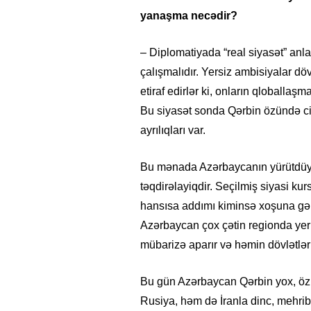
yanaşma necədir?
– Diplomatiyada “real siyasət” anlay
çalışmalıdır. Yersiz ambisiyalar dö
etiraf edirlər ki, onların qloballa
Bu siyasət sonda Qərbin özündə cid
ayrılıqları var.
Bu mənada Azərbaycanın yürütdüyü
təqdirəlayiqdir. Seçilmiş siyasi ku
hansısa addımı kiminsə xoşuna gəls
Azərbaycan çox çətin regionda yer
mübarizə aparır və həmin dövlətlər
Bu gün Azərbaycan Qərbin yox, özü
Rusiya, həm də İranla dinc, mehrib