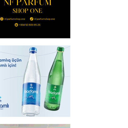
nt Əliyev 2 diplomatı geri çağırdı
2026
- 14:30
82
stin dənizdə batan qardaşı tələbə
2026
- 14:15
81
anın əmlakı müsadirə EDİLDİ
2026
- 14:00
82
a zibil qutusuna atılan 1 milyon
lotereya bileti iki günlük
dan sonra tapılıb
2026
- 13:45
72