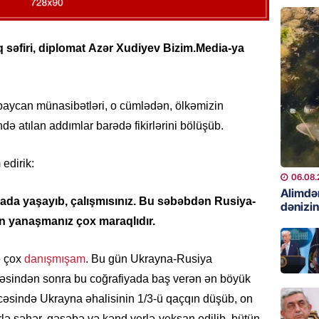
06.08.
GÜNDƏM
səfiri, diplomat Azər Xudiyev Bizim.Media-ya
Preziden
etdiyi 
DOSYE
aycan münasibətləri, o cümlədən, ölkəmizin
06.08.
ə atılan addımlar barədə fikirlərini bölüşüb.
GÜNDƏM
David S
edirik:
bağlı a
06.08.
əhəmiyy
Alimdə
nada yaşayıb, çalışmısınız. Bu səbəbdən Rusiya-
dənizin
etdirmi
n yanaşmanız çox maraqlıdır.
06.08.
ə çox
danışmışam
. Bu gün Ukrayna-Rusiya
DÜNYA
əsindən sonra bu coğrafiyada baş verən ən böyük
Hakan F
əl-Şeyb
icəsində Ukrayna əhalisinin 1/3-ü qaçqın düşüb, on
06.08.
lərlə şəhər, qəsəbə və kənd yerlə-yeksan edilib, bütün