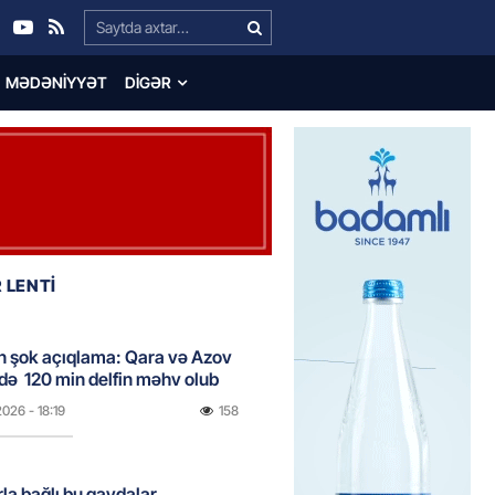
Search…
MƏDƏNIYYƏT
DIGƏR
 LENTİ
n şok açıqlama: Qara və Azov
də 120 min delfin məhv olub
2026
- 18:19
158
rla bağlı bu qaydalar