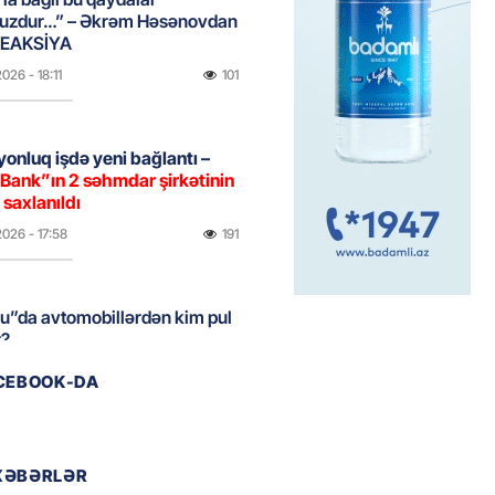
uzdur…” – Əkrəm Həsənovdan
REAKSİYA
2026
- 18:11
101
yonluq işdə yeni bağlantı –
Bank”ın 2 səhmdar şirkətinin
 saxlanıldı
2026
- 17:58
191
u”da avtomobillərdən kim pul
r?
2026
- 17:30
93
ACEBOOK-DA
təmirdən çıxan məktəbdə nələr
b? – REPORTAJ
XƏBƏRLƏR