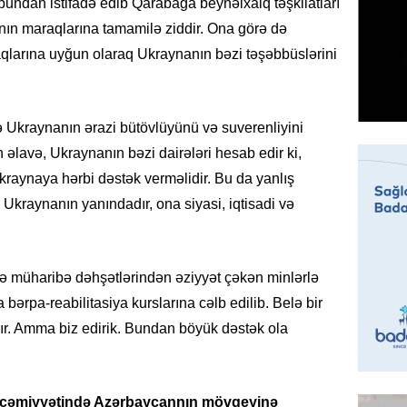
bundan istifadə edib Qarabağa beynəlxalq təşkilatları
Prezide
nın maraqlarına tamamilə ziddir. Ona görə də
06.08.
aqlarına uyğun olaraq Ukraynanın bəzi təşəbbüslərini
GÜNDƏM
Jurnali
imiş
Ukraynanın ərazi bütövlüyünü və suverenliyini
06.08.
n əlavə, Ukraynanın bəzi dairələri hesab edir ki,
Ukraynaya hərbi dəstək verməlidir. Bu da yanlış
MANŞET
kraynanın yanındadır, ona siyasi, iqtisadi və
Sarkisy
06.08.
ldə müharibə dəhşətlərindən əziyyət çəkən minlərlə
MANŞET
ərpa-reabilitasiya kurslarına cəlb edilib. Belə bir
İtaliyad
avroluq 
ır. Amma biz edirik. Bundan böyük dəstək ola
axtarış
06.08.
 cəmiyyətində Azərbaycannın mövqeyinə