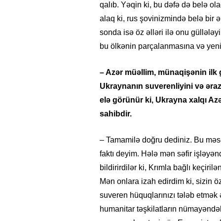
qalıb. Yəqin ki, bu dəfə də belə ola
alaq ki, rus şovinizmində belə bir ə
sonda isə öz əlləri ilə onu gülləl
bu ölkənin parçalanmasına və yeni 
– Azər müəllim, münaqişənin ilk
Ukraynanın suverenliyini və əra
elə görünür ki, Ukrayna xalqı A
sahibdir.
– Tamamilə doğru dediniz. Bu məsə
faktı deyim. Hələ mən səfir işləyə
bildirirdilər ki, Krımla bağlı keçir
Mən onlara izah edirdim ki, sizin öz
suveren hüquqlarınızı tələb etmək 
humanitar təşkilatların nümayəndəl