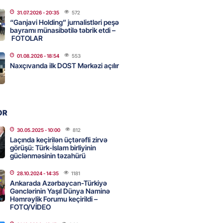
31.07.2026
- 20:35
572
ycanın UNESCO-dakı yeni
“Ganjavi Holding” jurnalistləri peşə
ndəsi kimdir? – DOSYE
bayramı münasibətilə təbrik etdi –
FOTOLAR
2026
- 16:00
80
01.08.2026
- 18:54
553
Naxçıvanda ilk DOST Mərkəzi açılır
ərimizi pozan 26 nəfər tutuldu
2026
- 15:45
85
OR
aşqırdıstan və Yaroslavldakı
30.05.2025
- 10:00
812
Laçında keçirilən üçtərəfli zirvə
mal zavodunu vurub
görüşü: Türk-İslam birliyinin
2026
güclənməsinin təzahürü
- 15:30
84
28.10.2024
- 14:35
1181
Ankarada Azərbaycan-Türkiyə
Gənclərinin Yaşıl Dünya Naminə
an Azərbaycanla bağlı tapşırıq
Həmrəylik Forumu keçirildi –
vali hərəkətə keçdi
FOTO/VİDEO
2026
- 15:15
88