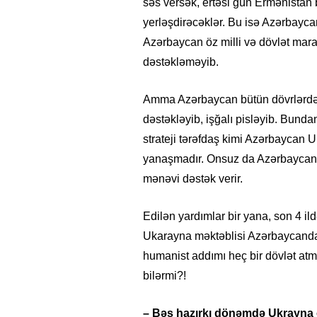
səs versək, ertəsi gün Ermənistan 
yerləşdirəcəklər. Bu isə Azərbayca
Azərbaycan öz milli və dövlət mar
dəstəkləməyib.
Amma Azərbaycan bütün dövrlərdə 
dəstəkləyib, işğalı pisləyib. Bunda
strateji tərəfdaş kimi Azərbaycan 
yanaşmadır. Onsuz da Azərbaycan U
mənəvi dəstək verir.
Edilən yardımlar bir yana, son 4 i
Ukarayna məktəblisi Azərbaycanda b
humanist addımı heç bir dövlət atm
bilərmi?!
– Bəs hazırkı dönəmdə Ukrayna