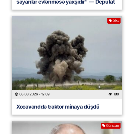
sayanlar evlənməsə yaxşıdır” — Deputat
ölkə
08.08.2026
- 12:09
189
Xocavənddə traktor minaya düşdü
Gündəm