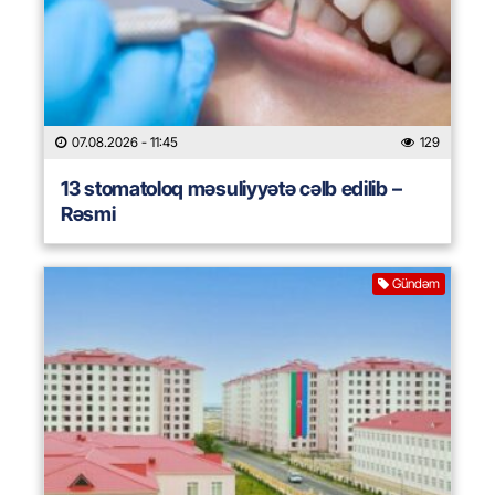
07.08.2026
- 11:45
129
13 stomatoloq məsuliyyətə cəlb edilib –
Rəsmi
Gündəm