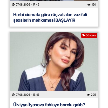
07.08.2026
- 17:45
190
Hərbi xidmətə görə rüşvət alan vəzifəli
şəxslərin məhkəməsi BAŞLAYIR
Gündəm
07.08.2026
- 16:45
295
Ülviyyə İlyasova fəhləyə borclu qalıb?