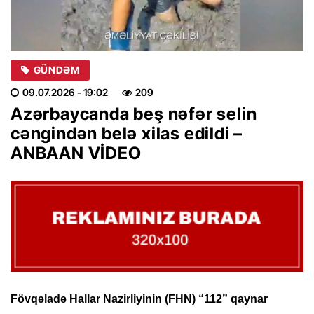
GÜNDƏM
09.07.2026
- 19:02
209
Azərbaycanda beş nəfər selin
cəngindən belə xilas edildi –
ANBAAN VİDEO
Fövqəladə Hallar Nazirliyinin (FHN) “112” qaynar