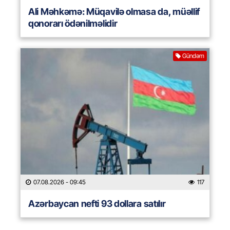
Ali Məhkəmə: Müqavilə olmasa da, müəllif
qonorarı ödənilməlidir
Gündəm
07.08.2026
- 09:45
117
Azərbaycan nefti 93 dollara satılır