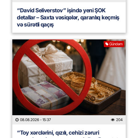
“David Seliverstov” işində yeni ŞOK
detallar – Saxta vəsiqələr, qaranlıq keçmiş
və sürətli qaçış
Gündəm
08.08.2026
- 15:37
204
“Toy xərclərini, qızılı, cehizi zəruri