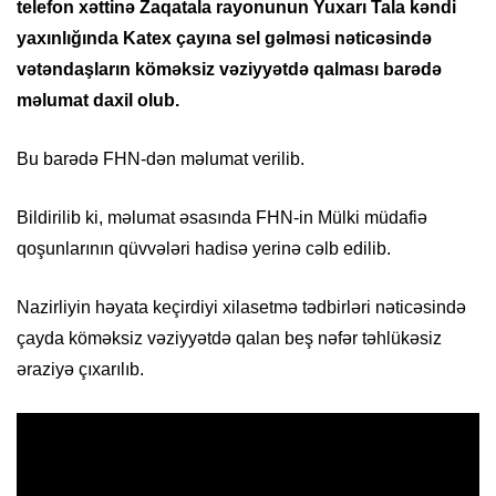
telefon xəttinə Zaqatala rayonunun Yuxarı Tala kəndi
yaxınlığında Katex çayına sel gəlməsi nəticəsində
vətəndaşların köməksiz vəziyyətdə qalması barədə
məlumat daxil olub.
Bu barədə FHN-dən məlumat verilib.
Bildirilib ki, məlumat əsasında FHN-in Mülki müdafiə
qoşunlarının qüvvələri hadisə yerinə cəlb edilib.
Nazirliyin həyata keçirdiyi xilasetmə tədbirləri nəticəsində
çayda köməksiz vəziyyətdə qalan beş nəfər təhlükəsiz
əraziyə çıxarılıb.