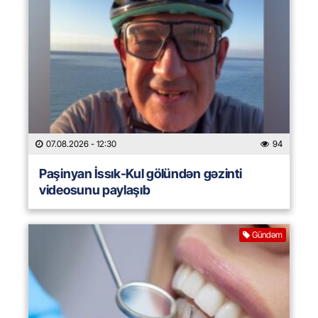
07.08.2026
- 12:30
94
Paşinyan İssık-Kul gölündən gəzinti
videosunu paylaşıb
Gündəm