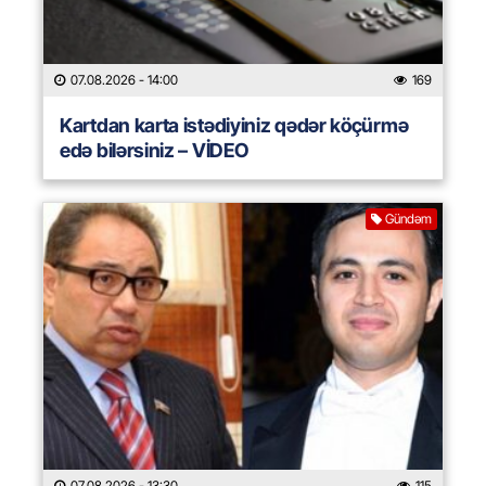
07.08.2026
- 14:00
169
Kartdan karta istədiyiniz qədər köçürmə
edə bilərsiniz – VİDEO
Gündəm
07.08.2026
- 13:30
115