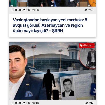
08.08.2026
- 21:36
253
Vaşinqtondan başlayan yeni mərhələ: 8
avqust görüşü Azərbaycan və region
üçün nəyi dəyişdi? – ŞƏRH
Gündəm
08.08.2026
- 16:46
197