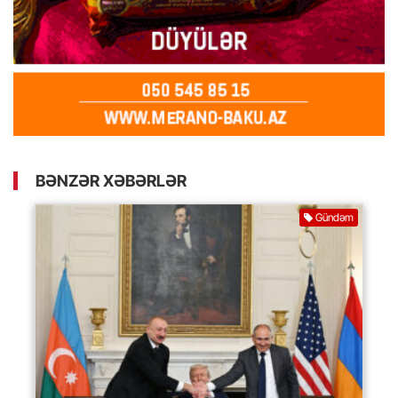
BƏNZƏR XƏBƏRLƏR
Gündəm