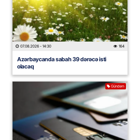
07.08.2026
- 14:30
164
Azərbaycanda sabah 39 dərəcə isti
olacaq
Gündəm