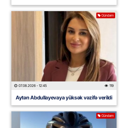
Gündəm
07.08.2026
- 12:45
119
Aytən Abdullayevaya yüksək vəzifə verildi
Gündəm