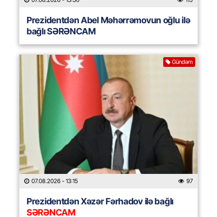
Prezidentdən Abel Məhərrəmovun oğlu ilə
bağlı SƏRƏNCAM
Gündəm
07.08.2026
- 13:15
97
Prezidentdən Xəzər Fərhadov ilə bağlı
SƏRƏNCAM