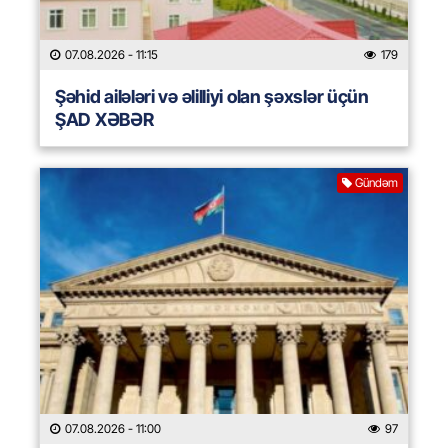
07.08.2026
- 11:15
179
Şəhid ailələri və əlilliyi olan şəxslər üçün
ŞAD XƏBƏR
Gündəm
07.08.2026
- 11:00
97