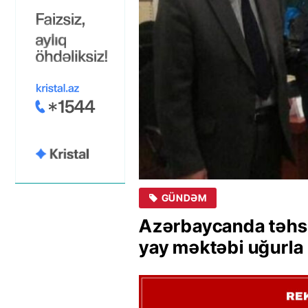
GÜNDƏM
Azərbaycanda təhsi
yay məktəbi uğurla 