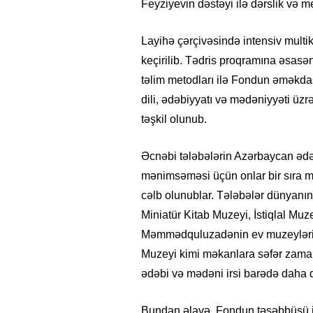
Feyziyevin dəstəyi ilə dərslik və me
Layihə çərçivəsində intensiv multik
keçirilib. Tədris proqramına əsasə
təlim metodları ilə Fondun əməkda
dili, ədəbiyyatı və mədəniyyəti üzr
təşkil olunub.
Əcnəbi tələbələrin Azərbaycan ədə
mənimsəməsi üçün onlar bir sıra m
cəlb olunublar. Tələbələr dünyanın 
Miniatür Kitab Muzeyi, İstiqlal Mu
Məmmədquluzadənin ev muzeyləri, 
Muzeyi kimi məkanlara səfər zaman
ədəbi və mədəni irsi barədə daha d
Bundan əlavə, Fondun təşəbbüsü il