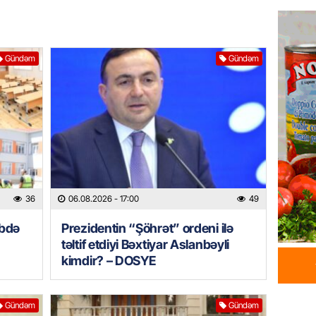
06.08.
GÜNDƏM
Gündəm
Gündəm
Hamımı
– Səbəb
DÜŞƏC
06.08.
BANNER
“Kaddeh
VÖEN-si
Müştəri
36
06.08.2026
- 17:00
49
06.08.
əbdə
Prezidentin “Şöhrət” ordeni ilə
təltif etdiyi Bəxtiyar Aslanbəyli
ÖZƏL
kimdir? – DOSYE
Köpəkba
onlarla
ALİMLƏ
Gündəm
Gündəm