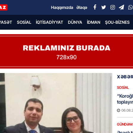
Haqqımızda
Əlaqə
YASƏT
SOSIAL
İQTISADIYYAT
DÜNYA
İDMAN
ŞOU-BIZNES
XƏBƏR
SOSIAL
“Koroğl
toplayı
06.08.
GÜNDƏM
Əsaslı 