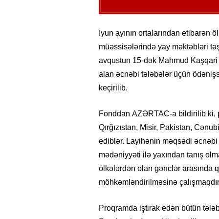
İyun ayının ortalarından etibarən ö
müəssisələrində yay məktəbləri tə
avqustun 15-dək Mahmud Kaşqari 
alan əcnəbi tələbələr üçün ödənişs
keçirilib.
Fonddan AZƏRTAC-a bildirilib ki, 
Qırğızıstan, Misir, Pakistan, Cənub
ediblər. Layihənin məqsədi əcnəbi t
mədəniyyəti ilə yaxından tanış olm
ölkələrdən olan gənclər arasında qa
möhkəmləndirilməsinə çalışmaqdır
Proqramda iştirak edən bütün tələb