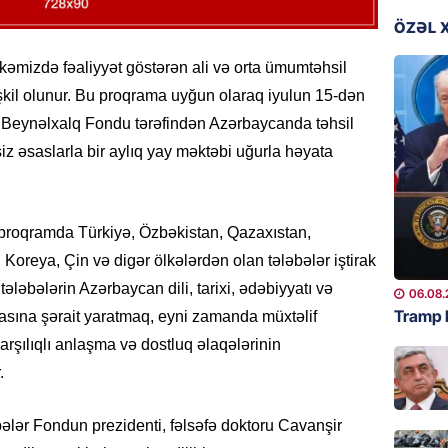
ÖZƏL 
GÜNDƏM
YAP Səb
lkəmizdə fəaliyyət göstərən ali və orta ümumtəhsil
“Şəhərs
şkil olunur. Bu proqrama uyğun olaraq iyulun 15-dən
çərçivə
Beynəlxalq Fondu tərəfindən Azərbaycanda təhsil
veteranl
FOTOL
iz əsaslarla bir aylıq yay məktəbi uğurla həyata
06.08.
GÜNDƏM
proqramda Türkiyə, Özbəkistan, Qazaxıstan,
Tramp H
i Koreya, Çin və digər ölkələrdən olan tələbələr iştirak
06.08.
ələbələrin Azərbaycan dili, tarixi, ədəbiyyatı və
06.08.
Tramp 
asına şərait yaratmaq, eyni zamanda müxtəlif
GÜNDƏM
rşılıqlı anlaşma və dostluq əlaqələrinin
Azərba
.
nümayə
06.08.
ələr Fondun prezidenti, fəlsəfə doktoru Cavanşir