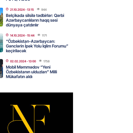
2026
- 14:15
68
21.10.2024
- 13:15
944
Belçikada silsilə tədbirlər: Qərbi
Azərbaycanlıların haqq səsi
dünyaya çatdırılır
anın əmlakı müsadirə EDİLDİ
14.10.2024
- 15:44
1171
2026
- 14:00
74
“Özbəkistan-Azərbaycan:
Gənclərin İpək Yolu İqlim Forumu”
keçiriləcək
02.02.2024
- 13:00
1758
a zibil qutusuna atılan 1 milyon
Mobil Məmmədov “Yeni
lotereya bileti iki günlük
Özbəkistanın ulduzları” Milli
dan sonra tapılıb
Mükafatın aldı
2026
- 13:45
64
ə FACİƏ – Ər-arvad yanaraq
2026
- 13:30
75