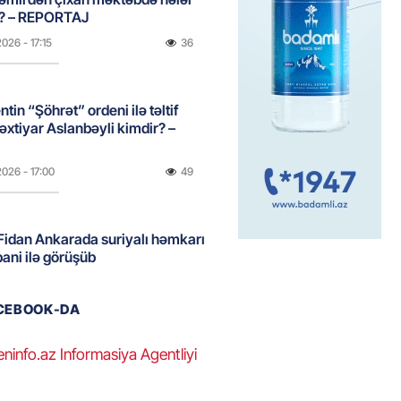
b? – REPORTAJ
2026
- 17:15
36
tin “Şöhrət” ordeni ilə təltif
Bəxtiyar Aslanbəyli kimdir? –
2026
- 17:00
49
idan Ankarada suriyalı həmkarı
ani ilə görüşüb
2026
- 16:45
53
ACEBOOK-DA
ə Abbaszadə abituriyentlərə
eninfo.az Informasiya Agentliyi
ş etdi: MÜTLƏQ OXUYUN!
2026
- 16:30
52