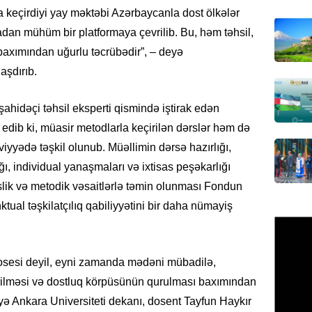
imiş
 keçirdiyi yay məktəbi Azərbaycanla dost ölkələr
06.08.
dan mühüm bir platformaya çevrilib. Bu, həm təhsil,
axımından uğurlu təcrübədir”, – deyə
MANŞET
aşdırıb.
Sarkisy
06.08.
idəçi təhsil eksperti qismində iştirak edən
MANŞET
dib ki, müasir metodlarla keçirilən dərslər həm də
İtaliyad
yədə təşkil olunub. Müəllimin dərsə hazırlığı,
avroluq 
ı, individual yanaşmaları və ixtisas peşəkarlığı
axtarış
rslik və metodik vəsaitlərlə təmin olunması Fondun
06.08.
tual təşkilatçılıq qabiliyyətini bir daha nümayiş
HADISƏ
Tərtərd
ÖLDÜ
prosesi deyil, eyni zamanda mədəni mübadilə,
06.08.
rilməsi və dostluq körpüsünün qurulması baxımından
ə Ankara Universiteti dekanı, dosent Tayfun Haykır