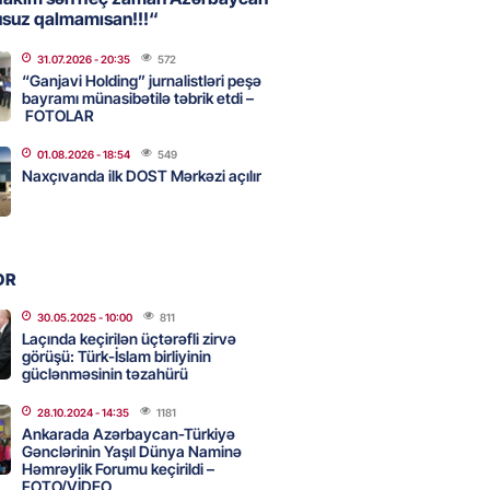
2026
- 15:07
77
usuz qalmamısan!!!“
31.07.2026
- 20:35
572
“Ganjavi Holding” jurnalistləri peşə
ntlikdə sədr müavinini AZCON
bayramı münasibətilə təbrik etdi –
edəcək
FOTOLAR
2026
- 15:00
61
01.08.2026
- 18:54
549
Naxçıvanda ilk DOST Mərkəzi açılır
ycan Ukraynaya qaz tədarük
 hazırdır – Ceyhun Bayramov
2026
- 14:45
66
OR
30.05.2025
- 10:00
811
Laçında keçirilən üçtərəfli zirvə
nt Əliyev 2 diplomatı geri çağırdı
görüşü: Türk-İslam birliyinin
güclənməsinin təzahürü
2026
- 14:30
69
28.10.2024
- 14:35
1181
Ankarada Azərbaycan-Türkiyə
Gənclərinin Yaşıl Dünya Naminə
Həmrəylik Forumu keçirildi –
stin dənizdə batan qardaşı tələbə
FOTO/VİDEO