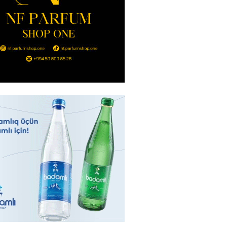
İranla müharibəyə yox, sülhə
k verərdim
2026
- 13:15
72
ycan üzərindən Ermənistana
buğdası gedib
2026
- 13:00
74
qalma müddətinizi aşsanız,
də ABŞ-a girişinizə daimi
qoyula bilər
2026
- 12:45
59
 Qafanda baş konsulluq açmaq