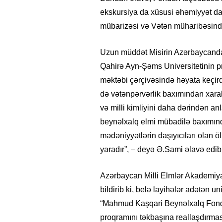
ekskursiya da xüsusi əhəmiyyət da
mübarizəsi və Vətən müharibəsindək
Uzun müddət Misirin Azərbaycanda
Qahirə Ayn-Şəms Universitetinin p
məktəbi çərçivəsində həyata keçird
də vətənpərvərlik baxımından xara
və milli kimliyini daha dərindən an
beynəlxalq elmi mübadilə baxımınd
mədəniyyətlərin daşıyıcıları olan ö
yaradır”, – deyə Ə.Sami əlavə edib
Azərbaycan Milli Elmlər Akademiy
bildirib ki, belə layihələr adətən un
“Mahmud Kaşqari Beynəlxalq Fondu
proqramını təkbaşına reallaşdırmas