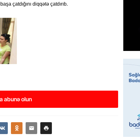
BANNER
başa çatdığını diqqətə çatdırıb.
Tramp: 
üstünlü
06.08.
GÜNDƏM
Azərba
Rusiya 
06.08.
BANNER
ABŞ-da 
gələcək
a abunə olun
qadağa 
06.08.
GÜNDƏM
Rusiya
istəyir