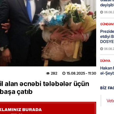
dəyişi
06.08.
GÜNDƏM
Preziden
etdiyi 
DOSYE
06.08.
DÜNYA
Hakan F
əl-Şeyb
282
15.08.2025
- 11:30
06.08.
l alan əcnəbi tələbələr üçün
BIZ F
başa çatıb
GÜNDƏM
Məleyk
Vet
çağırı
06.08.