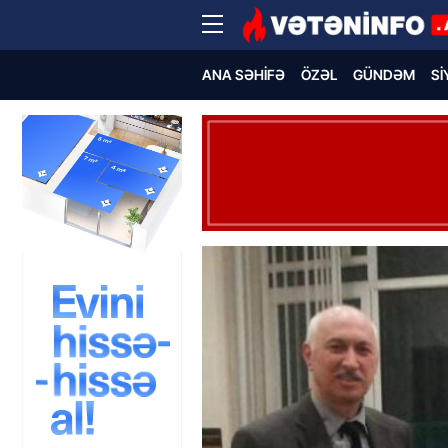
ANA SƏHIFƏ
ÖZƏL
GÜNDƏM
SI