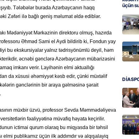
06.08.
üçün s
şıyıb. Tələbələr burada Azərbaycanın haqq
ÖLKƏ
i Zəfəri ilə bağlı geniş məlumat əldə ediblər.
Bu age
təyin 
kı Mədəniyyət Mərkəzinin direktoru olmuş, hazırda
06.08.
rofessoru Əhməd Sami el Aydi bildirib ki, Fondun yay
iyi bu ekskursiyalar yalnız tədrisyönümlü deyil, həm
MANŞET
kterikdir, əcnəbi gənclərə Azərbaycanın mübarizəsini
Azərba
lamaq imkanı verir. Layihənin elmi aktuallığı
etməyə
an da xüsusi əhəmiyyət kəsb edir, çünki müxtəlif
06.08.
DİASP
lkələrin gənclərinin bir araya gəlməsinə şərait
GÜNDƏM
.
Prezide
asının müxbir üzvü, professor Sevda Məmmədəliyeva
06.08.
iversitetlərin fəaliyyətinə müvafiq həyata keçirilir.
GÜNDƏM
nun ictimai qurum olaraq bu miqyasda bir təhsil
Jurnali
ı elmi publikamız üçün ilk addımdır və alqışalayiq