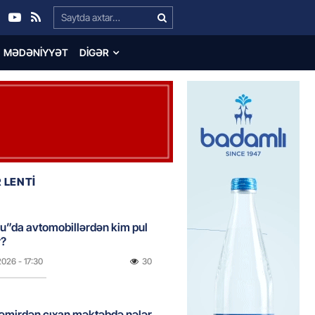
Search…
MƏDƏNIYYƏT
DIGƏR
 LENTİ
u”da avtomobillərdən kim pul
r?
2026
- 17:30
30
təmirdən çıxan məktəbdə nələr