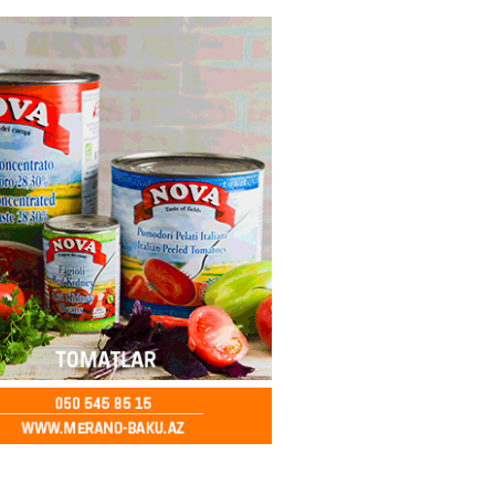
2026
- 12:30
78
z niyə davamlı olaraq yorğunuq
ini biləndə ŞOKA
ƏKSİNİZ
2026
- 12:15
73
 Bulvar” restoranında şok olay:
z fəaliyyət, şişirdilmiş hesab :
lər belə aldadılır
2026
- 12:00
87
lıqları qohumlarını tanıyır və
 vaxt keçirməyi sevirlər-
R HEYRƏT İÇİNDƏ