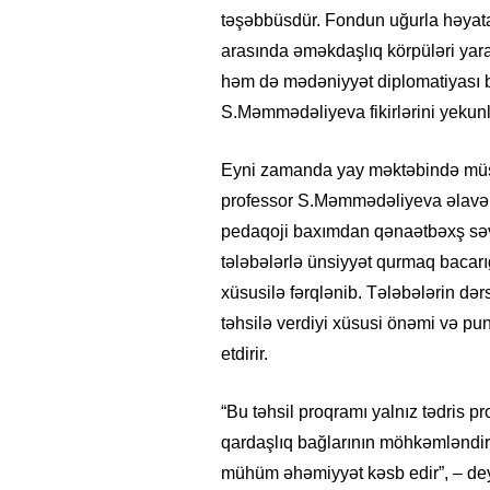
təşəbbüsdür. Fondun uğurla həyata
arasında əməkdaşlıq körpüləri yara
həm də mədəniyyət diplomatiyası b
S.Məmmədəliyeva fikirlərini yekunl
Eyni zamanda yay məktəbində müşah
professor S.Məmmədəliyeva əlavə e
pedaqoji baxımdan qənaətbəxş səviy
tələbələrlə ünsiyyət qurmaq bacarığ
xüsusilə fərqlənib. Tələbələrin də
təhsilə verdiyi xüsusi önəmi və punk
etdirir.
“Bu təhsil proqramı yalnız tədris 
qardaşlıq bağlarının möhkəmləndi
mühüm əhəmiyyət kəsb edir”, – dey