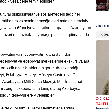
HADISƏ
todik vəsaitlərlə təmin ediliblər.
Sərhədl
ultural diskussiyalar və sosial-mədəni tədbirlər
06.08.
n mühazirə və seminar məşğələləri müasir interaktiv
ƏN ÇO
DÜNYA
şı Xəyalə Əfəndiyeva tərəfindən aparılıb. Azərbaycan
Kiyev B
ə nəzəri mühazirələrlə yanaşı, praktiki təqdimatlar da
GÜN
neft e
06.08.
biyyatını və mədəniyyətini daha dərindən
GÜNDƏM
ədəniyyət və ədəbiyyat mərkəzlərinə ekskursiyalara
Pezeşki
verdi: 
ən kiçik nadir kitablarının qorunub-saxlandığı
zeyi, Ədəbiyyat Muzeyi, Hüseyn Cavidin və Cəlil
06.08.
Azərbaycan Milli Xalça Muzeyi, Milli İncəsənət
REKLAM
ı zəngin eksponatlarla tanış olaraq Azərbaycan
Birbank 
olğun təsəvvürlərə yiyələniblər.
edin, n
01.08.
edin
TALEH
kəsən 
ə təşkil olunmuş Hərbi Qənimətlər Parkına