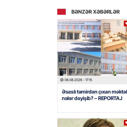
BƏNZƏR XƏBƏRLƏR
06.08.2026
- 17:15
Əsaslı təmirdən çıxan məkt
nələr dəyişib? – REPORTAJ