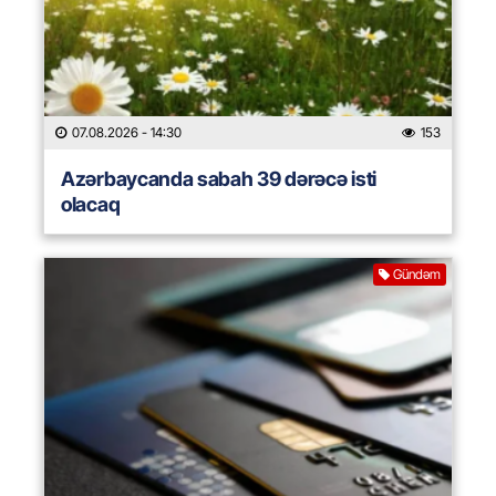
07.08.2026
- 14:30
153
Azərbaycanda sabah 39 dərəcə isti
olacaq
Gündəm