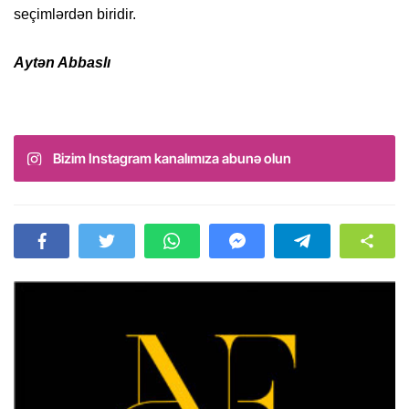
seçimlərdən biridir.
Aytən Abbaslı
Bizim Instagram kanalımıza abunə olun