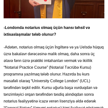
-Londonda notarius olmaq üçün hansı təhsil və
ixtisaslaşmalar tələb olunur?
-Adətən, notarius olmaq üçün İngiltərə və ya Uelsdə hüquq
üzrə bakalavr dərəcəsinə malik olmaq, daha sonra üç
əlavə fənn üzrə praktiki imtahanları vermək və ikiillik
“Notarial Practice Course” (Notarial Təcrübə Kursu)
proqramına yazılmaq tələb olunur. Hazırda bu kurs
məsafəli olaraq “University College London” (UCL)
tərəfindən təşkil edilir. Kursu uğurla başa vurduqdan və
tənzimləyici orqan tərəfindən təsdiq alındıqdan sonra
notarius fəaliyyətinə icazə verən lisenziya əldə edərək
“General Notary” (ümumi notarius) kimi fəaliyyət göstərmək