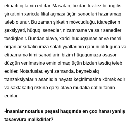
etibarlılıq təmin edirlər. Məsələn, bizdən tez-tez bir ingilis
şirkətinin xaricdə filial açması üçün sənədləri hazırlamaq
tələb olunur. Bu zaman şirkətin mövcudluğu, idarəçilərin
şəxsiyyəti, hüquqi sənədlər, nizamnamə və sair sənədlər
təsdiqlənir. Bundan əlavə, xarici hüquqşünaslar və rəsmi
orqanlar şirkətin imza səlahiyyətlərinin qanuni olduğuna və
etibarnamə kimi sənədlərin bizim hüququmuza əsasən
düzgün verilməsinə əmin olmaq üçün bizdən təsdiq tələb
edirlər. Notariuslar, eyni zamanda, beynəlxalq
tranzaksiyaların asanlıqla həyata keçirilməsinə kömək edir
və saxtakarlıq riskinə qarşı əlavə müdafiə qatını təmin
edirlər.
-İnsanlar notarius peşəsi haqqında ən çox hansı yanlış
təsəvvürə malikdirlər?