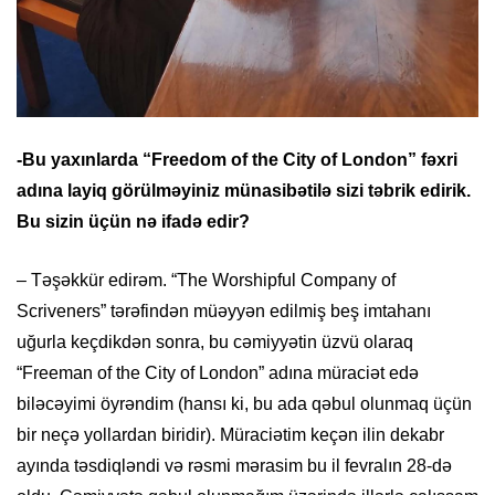
-Bu yaxınlarda “Freedom of the City of London” fəxri
adına layiq görülməyiniz münasibətilə sizi təbrik edirik.
Bu sizin üçün nə ifadə edir?
– Təşəkkür edirəm. “The Worshipful Company of
Scriveners” tərəfindən müəyyən edilmiş beş imtahanı
uğurla keçdikdən sonra, bu cəmiyyətin üzvü olaraq
“Freeman of the City of London” adına müraciət edə
biləcəyimi öyrəndim (hansı ki, bu ada qəbul olunmaq üçün
bir neçə yollardan biridir). Müraciətim keçən ilin dekabr
ayında təsdiqləndi və rəsmi mərasim bu il fevralın 28-də