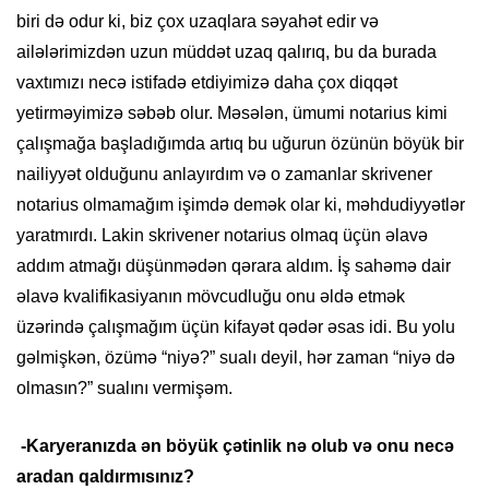
biri də odur ki, biz çox uzaqlara səyahət edir və
ailələrimizdən uzun müddət uzaq qalırıq, bu da burada
vaxtımızı necə istifadə etdiyimizə daha çox diqqət
yetirməyimizə səbəb olur. Məsələn, ümumi notarius kimi
çalışmağa başladığımda artıq bu uğurun özünün böyük bir
nailiyyət olduğunu anlayırdım və o zamanlar skrivener
notarius olmamağım işimdə demək olar ki, məhdudiyyətlər
yaratmırdı. Lakin skrivener notarius olmaq üçün əlavə
addım atmağı düşünmədən qərara aldım. İş sahəmə dair
əlavə kvalifikasiyanın mövcudluğu onu əldə etmək
üzərində çalışmağım üçün kifayət qədər əsas idi. Bu yolu
gəlmişkən, özümə “niyə?” sualı deyil, hər zaman “niyə də
olmasın?” sualını vermişəm.
-Karyeranızda ən böyük çətinlik nə olub və onu necə
aradan qaldırmısınız?