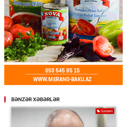
BƏNZƏR XƏBƏRLƏR
Gündəm