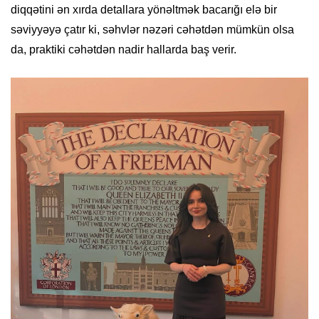
diqqətini ən xırda detallara yönəltmək bacarığı elə bir
səviyyəyə çatır ki, səhvlər nəzəri cəhətdən mümkün olsa
da, praktiki cəhətdən nadir hallarda baş verir.