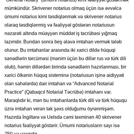
mümkündür. Skrivener notarius olmaq üçün isə əvvəlcə
ümumi notarius kimi təsdiqlənmək və skrivener notarius
olaraq təsdiqlənmiş və fəaliyyət göstərən notariusun
nəzarəti altında müəyyən müddət iş təcrübəsi yığmaq
lazımdır. Bundan sonra beş əlavə imtahan vermək tələb
olunur. Bu imtahanlar arasında iki xarici dildə hüquqi
sənədlərin tərcüməsi (mənim üçün bu dillər rus və türk dili
olub), həmin dillərdən birində sənədlərin hazırlanması, bir
xarici ölkənin hüquq sisteminə (notariusun işinə aidiyyəti
olan sahələrdə) dair imtahan və “Advanced Notarial
Practice” (Qabaqcıl Notarial Təcrübə) imtahanı var.
Maraqlıdır ki, mən bu imtahanlarda türk dili və türk hüququ
üzrə imtahan verən tək şəxs olduğumu öyrənmişəm.
Hazırda İngiltərə və Uelsdə cəmi təxminən 40 skrivener
notarius fəaliyyət göstərir. Ümumi notariusların sayı isə
750-yə yaxındır.