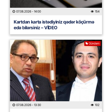
07.08.2026
- 14:00
154
Kartdan karta istədiyiniz qədər köçürmə
edə bilərsiniz – VİDEO
Gündəm
07.08.2026
- 13:30
102