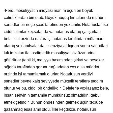
-Fərdi məsuliyyətin miqyası mənim üçün ən böyük
çətinliklərdən biri olub. Böyük hüquq firmalarında mühüm
sənədlər bir neçə şəxs tərəfindən yoxlanılır. Notariuslar isə
ciddi təlimlər keçsələr də və notarius olaraq çalışarkən
belə iki il ərzində nəzarətçi notarius tərəfindən mütəmadi
olaraq yoxlanılsalar da, lisenziya aldıqdan sonra sənədləri
tək imzaları ilə təsdiq edib məsuliyyəti öz üzərlərinə
götürürlər (təbii ki, maliyyə baxımından şirkət və peşəkar
sığorta tərəfindən qorunuruq) adətən çox qısa müddət
ərzində işi tamamlamalı olurlar. Notariusun verdiyi
sənədlər beynəlxalq səviyyədə müxtəlif tərəflərə təqdim
olunur və bu, ciddi bir öhdəlikdir. Dəfələrlə yoxlasanız belə,
insan səhvinin tamamilə mümkünsüz olmadığını qəbul
etmək çətindir. Bunun öhdəsindən gəlmək üçün təcrübə
qazanmaq əsas amil oldu. İllər keçdikcə, notariusun