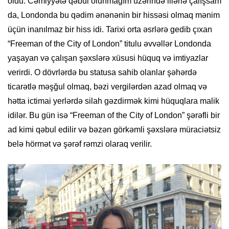
oldu. Cəmiyyətə qəbul olunmağım üzərində illərlə çalışsam
da, Londonda bu qədim ənənənin bir hissəsi olmaq mənim
üçün inanılmaz bir hiss idi. Tarixi orta əsrlərə gedib çıxan
“Freeman of the City of London” titulu əvvəllər Londonda
yaşayan və çalışan şəxslərə xüsusi hüquq və imtiyazlar
verirdi. O dövrlərdə bu statusa sahib olanlar şəhərdə
ticarətlə məşğul olmaq, bəzi vergilərdən azad olmaq və
hətta ictimai yerlərdə silah gəzdirmək kimi hüquqlara malik
idilər. Bu gün isə “Freeman of the City of London” şərəfli bir
ad kimi qəbul edilir və bəzən görkəmli şəxslərə müraciətsiz
belə hörmət və şərəf rəmzi olaraq verilir.