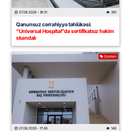
07.08.2026
- 18:31
391
Qanunsuz cərrahiyyə təhlükəsi:
“Universal Hospital”da sertifikatsız həkim
skandalı
Gündəm
07.08.2026
- 17:45
149