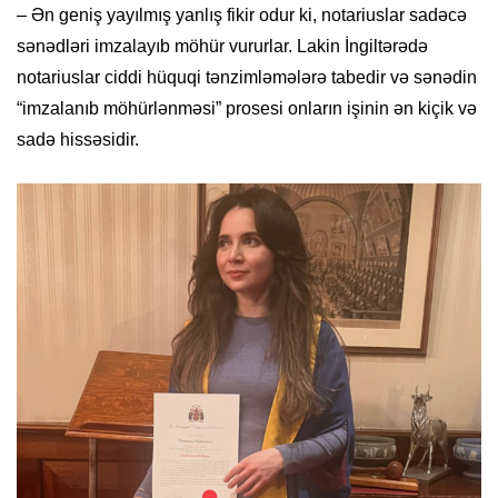
– Ən geniş yayılmış yanlış fikir odur ki, notariuslar sadəcə
sənədləri imzalayıb möhür vururlar. Lakin İngiltərədə
notariuslar ciddi hüquqi tənzimləmələrə tabedir və sənədin
“imzalanıb möhürlənməsi” prosesi onların işinin ən kiçik və
sadə hissəsidir.