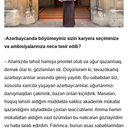
-Azərbaycanda böyüməyiniz sizin karyera seçiminizə
və ambisiyalarınıza necə təsir edib?
– Ailəmizdə təhsil həmişə prioritet olub və uğur qazanmaq,
demək olar ki, gözlənilən idi. Düşünürəm ki, təvazökarlıq
azərbaycanlılar arasında geniş yayılıb. Bu səbəbdən biz,
xüsusilə xaricdə yaşayan azərbaycanlılar, uğurlarımızı
danışmaqdan çəkinirik, bəzən onları kiçildirik. Məsələn,
hüquq təhsili aldığım müddətdə səkkiz akademik mükafat
qazandığımı söylədikdə çoxları təəccüblənir. Amma həmin
mükafatları aldığım vaxt özümdən bu nəticələri gözləyirdim
və hətta tələb edirdim. Fikrimcə, bunun əsas səbəblərindən