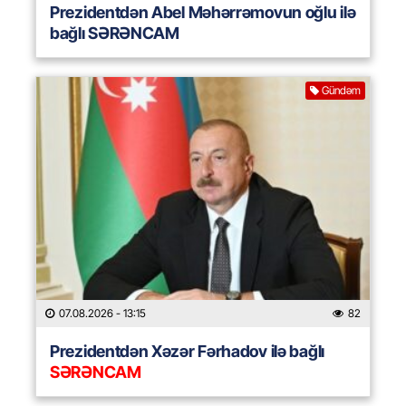
Prezidentdən Abel Məhərrəmovun oğlu ilə
bağlı SƏRƏNCAM
Gündəm
07.08.2026
- 13:15
82
Prezidentdən Xəzər Fərhadov ilə bağlı
SƏRƏNCAM