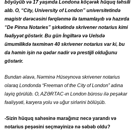
böyüyüb və 17 yaşında Londona köçərək hüquq təhsili
alıb. O, “City, University of London” universitetində
magistr dərəcəsini fərqlənmə ilə tamamlayıb və hazırda
“De Pinna Notaries” şirkətində skrivener notarius kimi
fəaliyyət göstərir. Bu gün İngiltərə və Uelsdə
ümumilikdə təxminən 40 skrivener notarius var ki, bu
da həmin işin nə qədər nadir və prestijli olduğunu
göstərir.
Bundan əlavə, Nərminə Hüseynova skrivener notarius
olaraq Londonda “Freeman of the City of London” adına
layiq görülüb. O, AZƏRTAC-ın London bürosu ilə peşəkar
fəaliyyəti, karyera yolu və uğur sirlərini bölüşüb.
-Sizin hüquq sahəsinə marağınız necə yarandı və
notarius peşəsini seçməyinizə nə səbəb oldu?