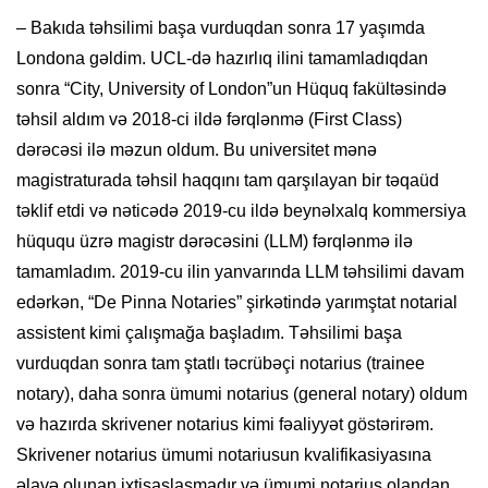
– Bakıda təhsilimi başa vurduqdan sonra 17 yaşımda
Londona gəldim. UCL-də hazırlıq ilini tamamladıqdan
sonra “City, University of London”un Hüquq fakültəsində
təhsil aldım və 2018-ci ildə fərqlənmə (First Class)
dərəcəsi ilə məzun oldum. Bu universitet mənə
magistraturada təhsil haqqını tam qarşılayan bir təqaüd
təklif etdi və nəticədə 2019-cu ildə beynəlxalq kommersiya
hüququ üzrə magistr dərəcəsini (LLM) fərqlənmə ilə
tamamladım. 2019-cu ilin yanvarında LLM təhsilimi davam
edərkən, “De Pinna Notaries” şirkətində yarımştat notarial
assistent kimi çalışmağa başladım. Təhsilimi başa
vurduqdan sonra tam ştatlı təcrübəçi notarius (trainee
notary), daha sonra ümumi notarius (general notary) oldum
və hazırda skrivener notarius kimi fəaliyyət göstərirəm.
Skrivener notarius ümumi notariusun kvalifikasiyasına
əlavə olunan ixtisaslaşmadır və ümumi notarius olandan