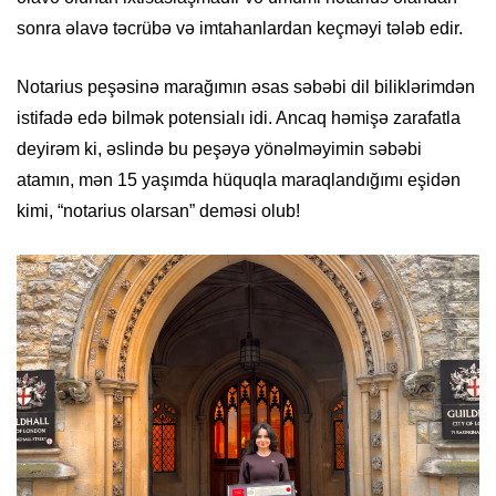
sonra əlavə təcrübə və imtahanlardan keçməyi tələb edir.
Notarius peşəsinə marağımın əsas səbəbi dil biliklərimdən
istifadə edə bilmək potensialı idi. Ancaq həmişə zarafatla
deyirəm ki, əslində bu peşəyə yönəlməyimin səbəbi
atamın, mən 15 yaşımda hüquqla maraqlandığımı eşidən
kimi, “notarius olarsan” deməsi olub!