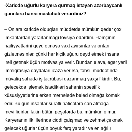
-Xaricdə uğurlu karyera qurmaq istəyən azərbaycanlı
gənclərə hansı məsləhəti verərdiniz?
– Onlara xaricdə olduqları müddətdə mümkün qədər çox
imkanlardan yararlanmağı tövsiyə edərdim. Həmçinin
nailiyyətlərini qeyd etməyə vaxt ayırsınlar və onları
gizlətməsinlər, çünki hər kiçik uğuru qeyd etmək insana
irəli getmək üçün motivasiya verir. Bundan əlavə, əgər yerli
immiqrasiya qaydaları icazə verirsə, təhsil müddətində
müvafiq sahədə iş təcrübəsi qazanmaq yaxşı fikirdir. Bu,
gələcəkdə işləmək istədikləri sahənin spesifik
xüsusiyyətlərinə erkən mərhələdə bələd olmağa kömək
edir. Bu gün insanlar sürətli nəticələrə can atmağa
meyillidirlər, lakin bütün peşələrdə bu, mümkün olmur.
Karyeranın ilk illərində ciddi çalışmaq və zəhmət çəkmək
gələcək uğurlar üçün böyük fərq yaradır və ən ağıllı