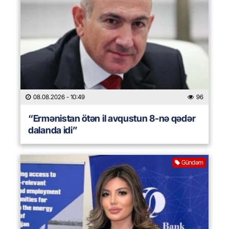
08.08.2026
- 10:49
96
“Ermənistan ötən il avqustun 8-nə qədər
dalanda idi”
Gündəm