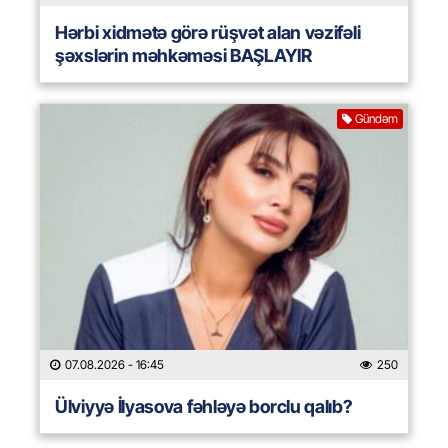
Hərbi xidmətə görə rüşvət alan vəzifəli
şəxslərin məhkəməsi BAŞLAYIR
Gündəm
07.08.2026
- 16:45
250
Ülviyyə İlyasova fəhləyə borclu qalıb?