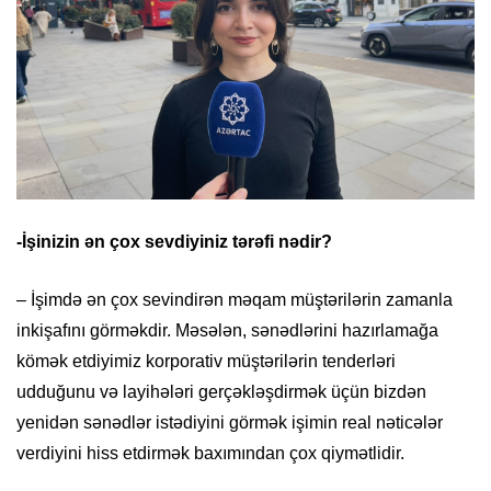
-İşinizin ən çox sevdiyiniz tərəfi nədir?
– İşimdə ən çox sevindirən məqam müştərilərin zamanla
inkişafını görməkdir. Məsələn, sənədlərini hazırlamağa
kömək etdiyimiz korporativ müştərilərin tenderləri
udduğunu və layihələri gerçəkləşdirmək üçün bizdən
yenidən sənədlər istədiyini görmək işimin real nəticələr
verdiyini hiss etdirmək baxımından çox qiymətlidir.