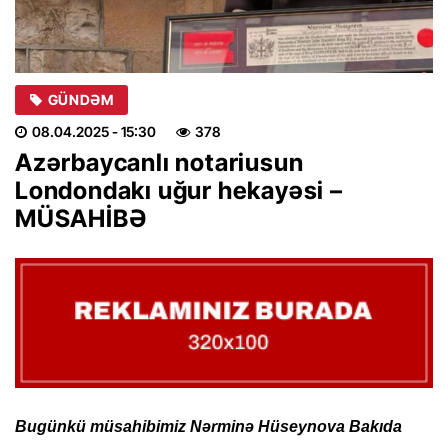
GÜNDƏM
08.04.2025
- 15:30
378
Azərbaycanlı notariusun
Londondakı uğur hekayəsi –
MÜSAHİBƏ
Bugünkü müsahibimiz Nərminə Hüseynova Bakıda