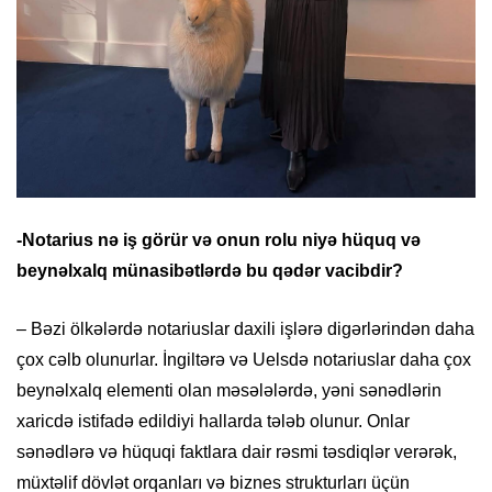
-Notarius nə iş görür və onun rolu niyə hüquq və
beynəlxalq münasibətlərdə bu qədər vacibdir?
– Bəzi ölkələrdə notariuslar daxili işlərə digərlərindən daha
çox cəlb olunurlar. İngiltərə və Uelsdə notariuslar daha çox
beynəlxalq elementi olan məsələlərdə, yəni sənədlərin
xaricdə istifadə edildiyi hallarda tələb olunur. Onlar
sənədlərə və hüquqi faktlara dair rəsmi təsdiqlər verərək,
müxtəlif dövlət orqanları və biznes strukturları üçün