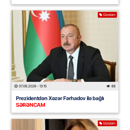
Gündəm
07.08.2026
- 13:15
88
Prezidentdən Xəzər Fərhadov ilə bağlı
SƏRƏNCAM
Gündəm