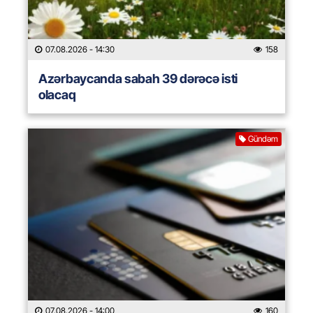
07.08.2026
- 14:30
158
Azərbaycanda sabah 39 dərəcə isti
olacaq
Gündəm
07.08.2026
- 14:00
160