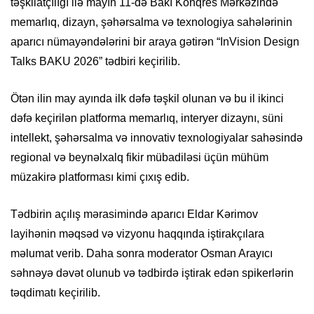
təşkilatçılığı ilə mayın 11-də Bakı Konqres Mərkəzində
memarlıq, dizayn, şəhərsalma və texnologiya sahələrinin
aparıcı nümayəndələrini bir araya gətirən “InVision Design
Talks BAKU 2026” tədbiri keçirilib.
Ötən ilin may ayında ilk dəfə təşkil olunan və bu il ikinci
dəfə keçirilən platforma memarlıq, interyer dizaynı, süni
intellekt, şəhərsalma və innovativ texnologiyalar sahəsində
regional və beynəlxalq fikir mübadiləsi üçün mühüm
müzakirə platforması kimi çıxış edib.
Tədbirin açılış mərasimində aparıcı Eldar Kərimov
layihənin məqsəd və vizyonu haqqında iştirakçılara
məlumat verib. Daha sonra moderator Osman Arayıcı
səhnəyə dəvət olunub və tədbirdə iştirak edən spikerlərin
təqdimatı keçirilib.