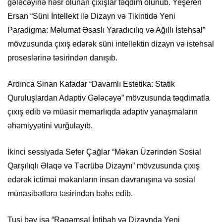
gələcəyinə həsr olunan çıxışlar təqdim olunub. Yeşeren
Ersan “Süni İntellekt ilə Dizayn və Tikintidə Yeni
Paradigma: Məlumat Əsaslı Yaradıcılıq və Ağıllı İstehsal”
mövzusunda çıxış edərək süni intellektin dizayn və istehsal
proseslərinə təsirindən danışıb.
Ardınca Sinan Kafadar “Davamlı Estetika: Statik
Quruluşlardan Adaptiv Gələcəyə” mövzusunda təqdimatla
çıxış edib və müasir memarlıqda adaptiv yanaşmaların
əhəmiyyətini vurğulayıb.
İkinci sessiyada Sefer Çağlar “Məkan Üzərindən Sosial
Qarşılıqlı Əlaqə və Təcrübə Dizaynı” mövzusunda çıxış
edərək ictimai məkanların insan davranışına və sosial
münasibətlərə təsirindən bəhs edib.
Tusi bəy isə “Rəqəmsal İntibah və Dizaynda Yeni