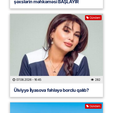
şəxslərin məhkəməsi BAŞLAYIR
Gündəm
07.08.2026
- 16:45
282
Ülviyyə İlyasova fəhləyə borclu qalıb?
Gündəm