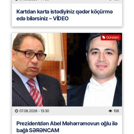
Kartdan karta istədiyiniz qədər köçürmə
edə bilərsiniz – VİDEO
Gündəm
07.08.2026
- 13:30
108
Prezidentdən Abel Məhərrəmovun oğlu ilə
bağlı SƏRƏNCAM