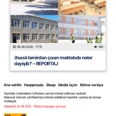
06.08.2026
- 17:15
149
Əsaslı təmirdən çıxan məktəbdə nələr
dəyişib? – REPORTAJ
Ana səhifə
Haqqımızda
Əlaqə
Media üçün
Köhnə versiya
Saytdakı materialların istifadəsi zamanı istinad edilməsi vacibdir.
Məlumat internet səhifələrində istifadə edildikdə hiperlink vasitəsi ilə istinad
mütləqdir.
Veteninfo.Az © 2012 - Bütün hüquqları qorunur.