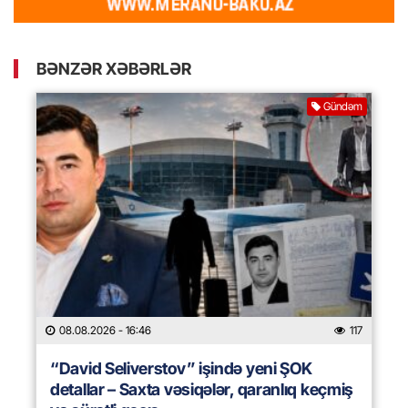
BƏNZƏR XƏBƏRLƏR
Gündəm
08.08.2026
- 16:46
117
“David Seliverstov” işində yeni ŞOK
detallar – Saxta vəsiqələr, qaranlıq keçmiş