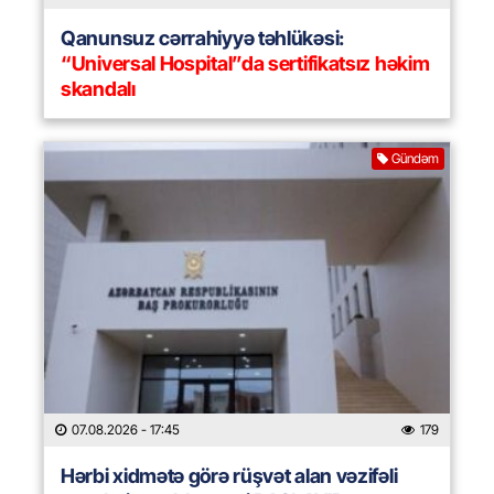
Qanunsuz cərrahiyyə təhlükəsi:
“Universal Hospital”da sertifikatsız həkim
skandalı
Gündəm
07.08.2026
- 17:45
179
Hərbi xidmətə görə rüşvət alan vəzifəli