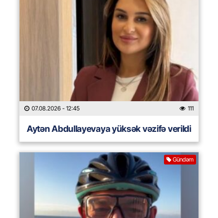
07.08.2026
- 12:45
111
Aytən Abdullayevaya yüksək vəzifə verildi
Gündəm