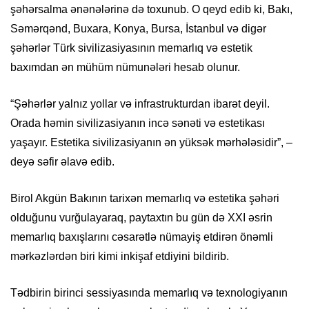
şəhərsalma ənənələrinə də toxunub. O qeyd edib ki, Bakı,
Səmərqənd, Buxara, Konya, Bursa, İstanbul və digər
şəhərlər Türk sivilizasiyasının memarlıq və estetik
baxımdan ən mühüm nümunələri hesab olunur.
“Şəhərlər yalnız yollar və infrastrukturdan ibarət deyil.
Orada həmin sivilizasiyanın incə sənəti və estetikası
yaşayır. Estetika sivilizasiyanın ən yüksək mərhələsidir”, –
deyə səfir əlavə edib.
Birol Akgün Bakının tarixən memarlıq və estetika şəhəri
olduğunu vurğulayaraq, paytaxtın bu gün də XXI əsrin
memarlıq baxışlarını cəsarətlə nümayiş etdirən önəmli
mərkəzlərdən biri kimi inkişaf etdiyini bildirib.
Tədbirin birinci sessiyasında memarlıq və texnologiyanın