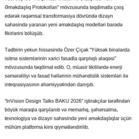
Əməkdaşlıq Protokolları” mövzusunda təqdimatla çıxış
edərək rəqəmsal transformasiya dövründə dizayn
sahəsində yaranan yeni əməkdaşlıq modelləri barədə
fikirlərini bölüşüb.
Tədbirin yekun hissəsində Özer Çiçək “Yüksək binalarda
isitmə sistemlərinin xarici fasadla qarşılıqlı əlaqəsi”
mövzusunda təqdimat edib. O, müasir tikililərdə enerji
səmərəliliyi və fasad həllərinin mühəndislik sistemləri ilə
inteqrasiyasının əhəmiyyətindən danışıb.
“InVision Design Talks BAKU 2026” iştirakçılar tərəfindən
böyük maraqla qarşılanıb və memarlıq, şəhərsalma,
texnologiya və dizayn sahəsində yeni əməkdaşlıqlar üçün
mühüm platforma kimi qiymətləndirilib.