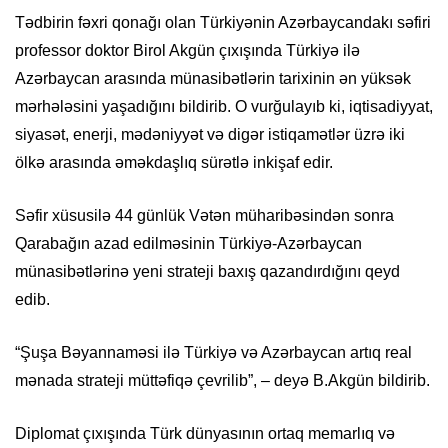
Tədbirin fəxri qonağı olan Türkiyənin Azərbaycandakı səfiri
professor doktor Birol Akgün çıxışında Türkiyə ilə
Azərbaycan arasında münasibətlərin tarixinin ən yüksək
mərhələsini yaşadığını bildirib. O vurğulayıb ki, iqtisadiyyat,
siyasət, enerji, mədəniyyət və digər istiqamətlər üzrə iki
ölkə arasında əməkdaşlıq sürətlə inkişaf edir.
Səfir xüsusilə 44 günlük Vətən müharibəsindən sonra
Qarabağın azad edilməsinin Türkiyə-Azərbaycan
münasibətlərinə yeni strateji baxış qazandırdığını qeyd
edib.
“Şuşa Bəyannaməsi ilə Türkiyə və Azərbaycan artıq real
mənada strateji müttəfiqə çevrilib”, – deyə B.Akgün bildirib.
Diplomat çıxışında Türk dünyasının ortaq memarlıq və