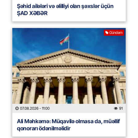
Şəhid ailələri və əlilliyi olan şəxslər üçün
ŞAD XƏBƏR
Gündəm
07.08.2026
- 11:00
91
Ali Məhkəmə: Müqavilə olmasa da, müəllif
qonorarı ödənilməlidir