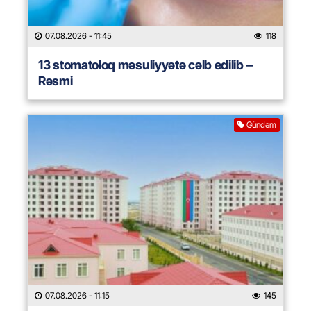
07.08.2026
- 11:45
118
13 stomatoloq məsuliyyətə cəlb edilib –
Rəsmi
Gündəm
07.08.2026
- 11:15
145