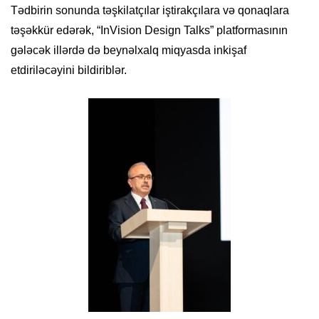
Tədbirin sonunda təşkilatçılar iştirakçılara və qonaqlara
təşəkkür edərək, “InVision Design Talks” platformasının
gələcək illərdə də beynəlxalq miqyasda inkişaf
etdiriləcəyini bildiriblər.