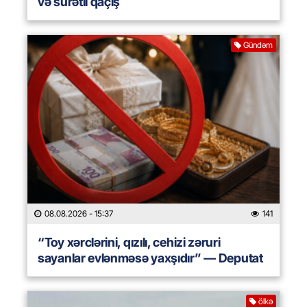
və sürətli qaçış
Gündəm
08.08.2026
- 15:37
141
“Toy xərclərini, qızılı, cehizi zəruri
sayanlar evlənməsə yaxşıdır” — Deputat
ölkə