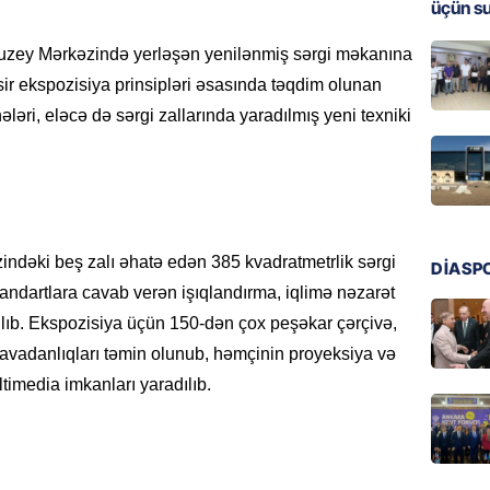
üçün s
HADISƏ
uzey Mərkəzində yerləşən yenilənmiş sərgi məkanına
Sabunç
dəyərin
sir ekspozisiya prinsipləri əsasında təqdim olunan
şəxs sa
ləri, eləcə də sərgi zallarında yaradılmış yeni texniki
07.08.
ÖZƏL
Oliveyr
döyüşün
ndəki beş zalı əhatə edən 385 kvadratmetrlik sərgi
DİASP
07.08.
tandartlara cavab verən işıqlandırma, iqlimə nəzarət
rılıb. Ekspozisiya üçün 150-dən çox peşəkar çərçivə,
GÜNDƏM
 avadanlıqları təmin olunub, həmçinin proyeksiya və
13 stom
Rəsmi
timedia imkanları yaradılıb.
07.08.
ÖZƏL