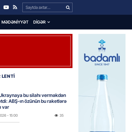
Search…
MƏDƏNIYYƏT
DIGƏR
 LENTİ
Ukraynaya bu silahı verməkdən
etdi: ABŞ-ın özünün bu raketlərə
ı var
2026
- 15:00
35