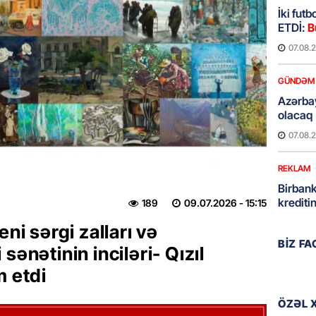
İki fut
ETDİ:
B
07.08.
GÜNDƏM
Azərbay
olacaq
07.08.
REKLAM
Birbank
krediti
189
09.07.2026
- 15:15
07.08.
eni sərgi zalları və
BIZ F
sənətinin inciləri- Qızıl
HADISƏ
m etdi
Sumqay
çimərli
şəxslər
ÖZƏL 