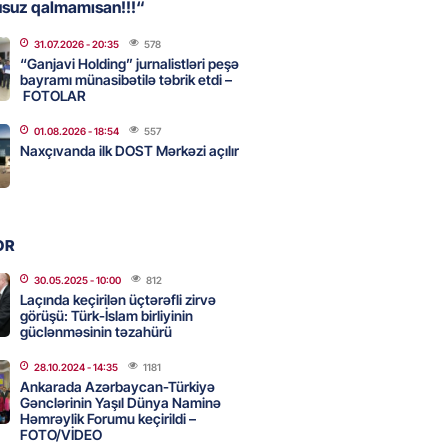
usuz qalmamısan!!!“
31.07.2026
- 20:35
578
u rayonunda 70 min manat
“Ganjavi Holding” jurnalistləri peşə
də elektrik naqilləri oğurlayan
bayramı münasibətilə təbrik etdi –
FOTOLAR
xlanılıb
2026
- 12:15
77
01.08.2026
- 18:54
557
Naxçıvanda ilk DOST Mərkəzi açılır
a erməni idmançı ilə
dən imtina etdi
OR
2026
- 12:00
84
30.05.2025
- 10:00
812
Laçında keçirilən üçtərəfli zirvə
görüşü: Türk-İslam birliyinin
atoloq məsuliyyətə cəlb edilib –
güclənməsinin təzahürü
28.10.2024
- 14:35
1181
2026
- 11:45
92
Ankarada Azərbaycan-Türkiyə
Gənclərinin Yaşıl Dünya Naminə
Həmrəylik Forumu keçirildi –
FOTO/VİDEO