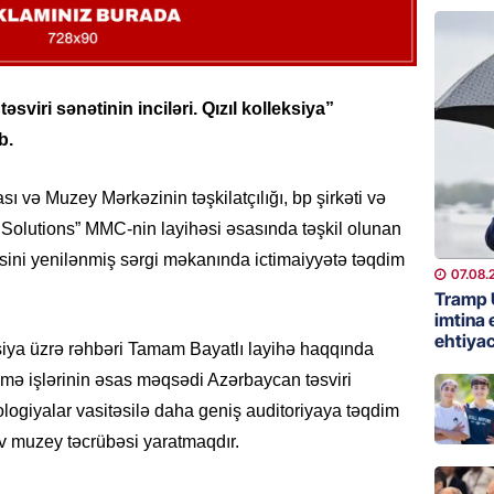
07.08.
GÜNDƏM
Kartdan
iri sənətinin inciləri. Qızıl kolleksiya”
köçürmə
b.
07.08.
və Muzey Mərkəzinin təşkilatçılığı, bp şirkəti və
MANŞET
h Solutions” MMC-nin layihəsi əsasında təşkil olunan
Mişust
deyib?
irsini yenilənmiş sərgi məkanında ictimaiyyətə təqdim
07.08.
07.08.
Tramp 
imtina 
GÜNDƏM
ehtiyac
iya üzrə rəhbəri Tamam Bayatlı layihə haqqında
Prezid
ənmə işlərinin əsas məqsədi Azərbaycan təsviri
ilə ba
ologiyalar vasitəsilə daha geniş auditoriyaya təqdim
07.08.
iv muzey təcrübəsi yaratmaqdır.
GÜNDƏM