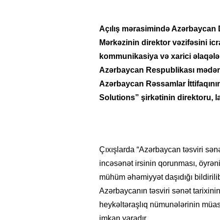
Açılış mərasimində Azərbaycan 
Mərkəzinin direktor vəzifəsini i
kommunikasiya və xarici əlaqələr
Azərbaycan Respublikası mədəni
Azərbaycan Rəssamlar İttifaqını
Solutions” şirkətinin direktoru, l
Çıxışlarda “Azərbaycan təsviri sənəti
incəsənət irsinin qorunması, öyrən
mühüm əhəmiyyət daşıdığı bildirili
Azərbaycanın təsviri sənət tarixinin
heykəltəraşlıq nümunələrinin müas
imkan yaradır.