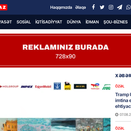
Haqqımızda
Əlaqə
YASƏT
SOSIAL
İQTISADIYYAT
DÜNYA
İDMAN
ŞOU-BIZNES
XƏBƏR
ÖZƏL
Tramp 
imtina 
ehtiyac
07.08.
ÖZƏL