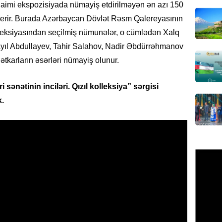
İran Ali
daimi ekspozisiyada nümayiş etdirilməyən ən azı 150
katib tə
verir. Burada Azərbaycan Dövlət Rəsm Qalereyasının
07.08.
lleksiyasından seçilmiş nümunələr, o cümlədən Xalq
ayıl Abdullayev, Tahir Salahov, Nadir Əbdürrəhmanov
GÜNDƏM
tkarların əsərləri nümayiş olunur.
Şəhid ai
üçün Ş
sənətinin inciləri. Qızıl kolleksiya” sərgisi
07.08.
.
GÜNDƏM
Ali Mə
müəllif
07.08.
MANŞET
Rusiya 
BATIRD
07.08.