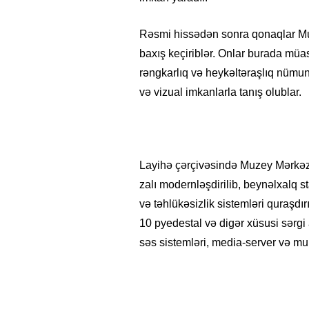
Rəsmi hissədən sonra qonaqlar M
baxış keçiriblər. Onlar burada müa
rəngkarlıq və heykəltəraşlıq nümunə
və vizual imkanlarla tanış olublar.
Layihə çərçivəsində Muzey Mərkəzi
zalı modernləşdirilib, beynəlxalq s
və təhlükəsizlik sistemləri quraşdı
10 pyedestal və digər xüsusi sərgi
səs sistemləri, media-server və mul