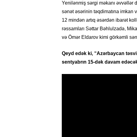
Yenilənmiş sərgi məkanı əvvəllər 
sənət əsərinin təqdimatına imkan 
12 mindən artıq əsərdən ibarət ko
rəssamları Səttar Bəhlulzadə, Mik
və Ömər Eldarov kimi görkəmli sənə
Qeyd edək ki, “Azərbaycan təsviri 
sentyabrın 15-dək davam edəcək