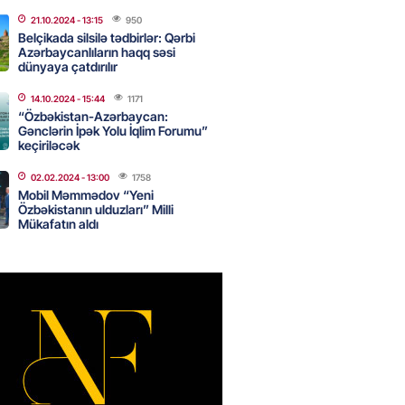
 Milli Təhlükəsizlik Şurasına yeni
yin edilib
21.10.2024
- 13:15
950
Belçikada silsilə tədbirlər: Qərbi
2026
- 11:30
88
Azərbaycanlıların haqq səsi
dünyaya çatdırılır
14.10.2024
- 15:44
1171
lələri və əlilliyi olan şəxslər
“Özbəkistan-Azərbaycan:
Gənclərin İpək Yolu İqlim Forumu”
AD XƏBƏR
keçiriləcək
2026
- 11:15
75
02.02.2024
- 13:00
1758
Mobil Məmmədov “Yeni
Özbəkistanın ulduzları” Milli
Mükafatın aldı
hkəmə: Müqavilə olmasa da,
 qonorarı ödənilməlidir
2026
- 11:00
72
Qara dənizdə üç yük gəmisini
I
2026
- 10:45
90