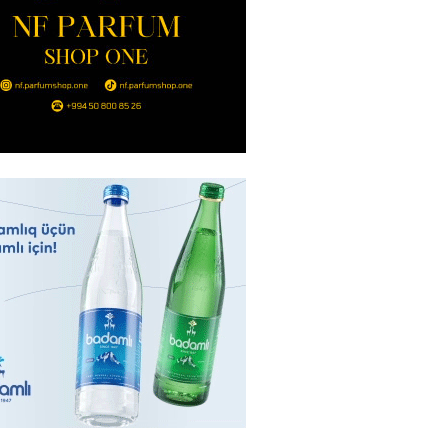
 Səudiyyə Ərəbistanını VURDU:
anlar var
2026
- 10:30
94
, Səudiyyə Ərəbistanı və
n birgə müdafiə sazişi
yacaqlar
2026
- 10:15
90
də uçan taksilər fəaliyyətə
DI
2026
- 10:00
80
can nefti 93 dollara satılır