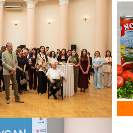
07.08.
BANNER
ABŞ Hö
verilmə
07.08.
MANŞET
Alimdə
dənizin
06.08.
MANŞET
“Kartla
qanuns
SƏRT 
06.08.