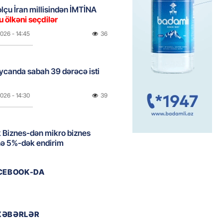
bolçu İran millisindən İMTİNA
u ölkəni seçdilər
2026
- 14:45
36
canda sabah 39 dərəcə isti
2026
- 14:30
39
 Biznes-dən mikro biznes
nə 5%-dək endirim
2026
- 14:28
39
ACEBOOK-DA
ıtda avtomobil qaçıran və
kdə mobil telefon oğurlayan
 saxlanılıb
XƏBƏRLƏR