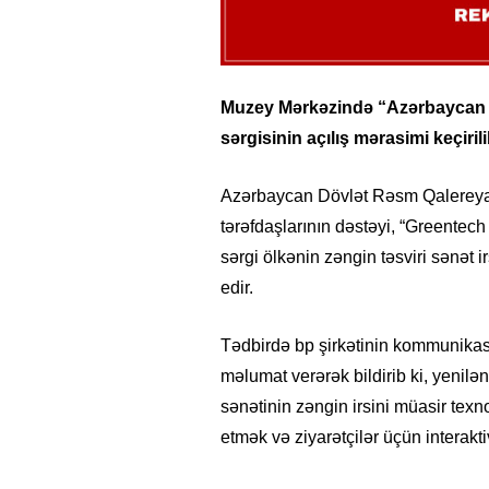
Muzey Mərkəzində “Azərbaycan təsv
sərgisinin açılış mərasimi keçirili
Azərbaycan Dövlət Rəsm Qalereyası 
tərəfdaşlarının dəstəyi, “Greentec
sərgi ölkənin zəngin təsviri sənət 
edir.
Tədbirdə bp şirkətinin kommunikas
məlumat verərək bildirib ki, yenil
sənətinin zəngin irsini müasir texn
etmək və ziyarətçilər üçün interakt