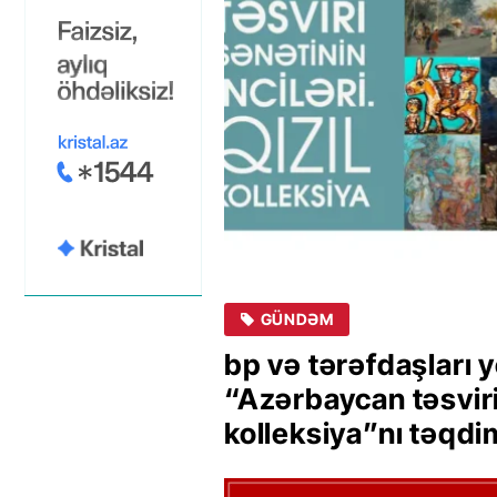
GÜNDƏM
bp və tərəfdaşları y
“Azərbaycan təsviri 
kolleksiya”nı təqdi