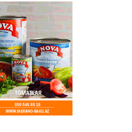
2026
- 09:45
93
rmüz boğazında nəzarətin İrana
sini rədd edib
2026
- 09:30
104
n şok açıqlama: Qara və Azov
də 120 min delfin məhv olub
2026
- 18:19
300
rla bağlı bu qaydalar
uzdur…” – Əkrəm Həsənovdan
REAKSİYA
2026
- 18:11
134