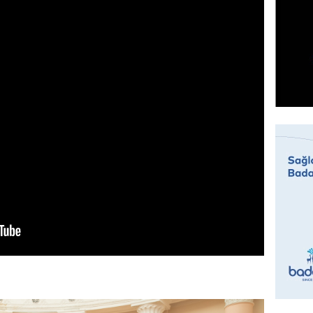
ÖZƏL
Husilər
Yaralan
07.08.
ÖZƏL
Türkiyə
Pakista
imzala
07.08.
MANŞET
Bu ölkə
BAŞLA
07.08.
GÜNDƏM
Azərbay