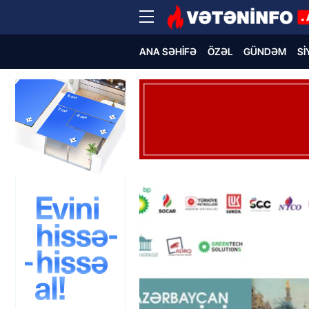
ANA SƏHIFƏ
ÖZƏL
GÜNDƏM
SI