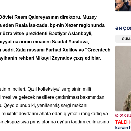
Prezide
SƏRƏ
Dövlət Rəsm Qalereyasının direktoru, Muzey
07.08.
cra edən Reala İsa-zadə, bp-nin Xəzər regionunda
ƏN ÇO
ÖZƏL
 üzrə vitse-prezidenti Bəxtiyar Aslanbəyli,
Azərba
GÜN
yyət nazirinin müavini Səadət Yusifova,
yaradıl
n sədri, Xalq rəssamı Fərhad Xəlilov və “Greentech
07.08.
ayihənin rəhbəri Mikayıl Zeynalov çıxış ediblər.
GÜNDƏM
Aytən 
verildi
nin inciləri. Qızıl kolleksiya” sərgisinin milli
07.08.
ilməsi və gələcək nəsillərə çatdırılması baxımından
GÜNDƏM
b. Qeyd olunub ki, yenilənmiş sərgi məkanı
Paşinya
 müxtəlif dövrlərini əhatə edən qiymətli rəngkarlıq və
01.08.
videos
TALEH
ir ekspozisiya prinsiplərinə uyğun təqdim edilməsinə
07.08.
kəsən 