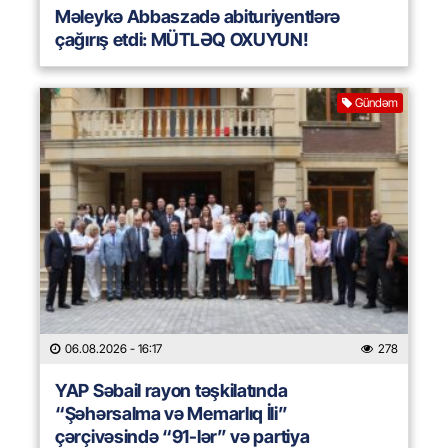
Məleykə Abbaszadə abituriyentlərə
çağırış etdi: MÜTLƏQ OXUYUN!
Gündəm
06.08.2026
- 16:17
278
YAP Səbail rayon təşkilatında
“Şəhərsalma və Memarlıq İli”
çərçivəsində “91-lər” və partiya