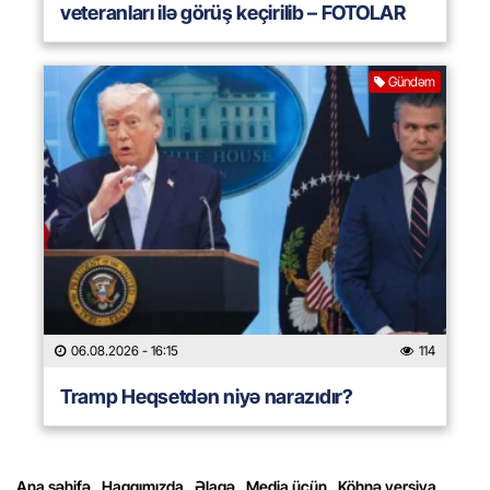
veteranları ilə görüş keçirilib – FOTOLAR
Gündəm
06.08.2026
- 16:15
114
Tramp Heqsetdən niyə narazıdır?
Ana səhifə
Haqqımızda
Əlaqə
Media üçün
Köhnə versiya