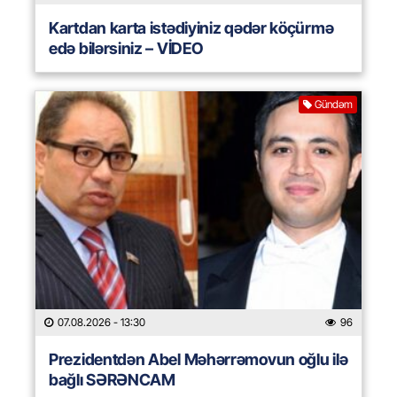
Kartdan karta istədiyiniz qədər köçürmə
edə bilərsiniz – VİDEO
Gündəm
07.08.2026
- 13:30
96
Prezidentdən Abel Məhərrəmovun oğlu ilə
bağlı SƏRƏNCAM