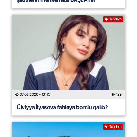
Gündəm
07.08.2026
- 16:45
129
Ülviyyə İlyasova fəhləyə borclu qalıb?
Gündəm