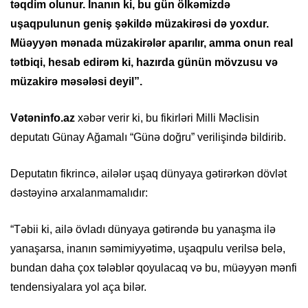
təqdim olunur. İnanın ki, bu gün ölkəmizdə
uşaqpulunun geniş şəkildə müzakirəsi də yoxdur.
Müəyyən mənada müzakirələr aparılır, amma onun real
tətbiqi, hesab edirəm ki, hazırda günün mövzusu və
müzakirə məsələsi deyil”.
Vətəninfo.az
xəbər verir ki, bu fikirləri Milli Məclisin
deputatı Günay Ağamalı “Günə doğru” verilişində bildirib.
Deputatın fikrincə, ailələr uşaq dünyaya gətirərkən dövlət
dəstəyinə arxalanmamalıdır:
“Təbii ki, ailə övladı dünyaya gətirəndə bu yanaşma ilə
yanaşarsa, inanın səmimiyyətimə, uşaqpulu verilsə belə,
bundan daha çox tələblər qoyulacaq və bu, müəyyən mənfi
tendensiyalara yol aça bilər.