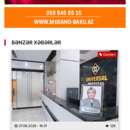
BƏNZƏR XƏBƏRLƏR
Gündəm
07.08.2026
- 18:31
126