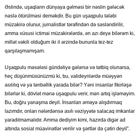
Əslində, uşaqların dünyaya gəlməsi bir nəslin gələcək
nəslə ötürülməsi deməkdir. Bu gün uşaqpulu tələbi
müzakirə olunur, jurnalistlər tərəfindən də səsləndirilir,
amma xüsusi ictimai müzakirələrdə, ən azı deyə bilərəm ki,
millət vəkili olduğum iki il ərzində bununla tez-tez
qarşılaşmamışam.
Uşaqpulu məsələsi gündəliyə gələrsə və tətbiq olunarsa,
heç düşünmüsünüzmü ki, bu, valideynlərdə müəyyən
asılılıq və ya tənbəllik yarada bilər? Yəni insanlar fikirləşə
bilərlər ki, dövlət mənə uşaqpulu verir, mən artıq işləməyim.
Bu, doğru yanaşma deyil. İnsanları əməyə alışdırmaq
lazımdır, onları nələrdənsə asılı vəziyyətə salacaq imkanlar
yaradılmamalıdır. Amma dediyim kimi, hazırda digər ad
altında sosial müavinətlər verilir və şərtlər də çətin deyil”.