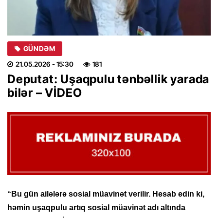
GÜNDƏM
21.05.2026
- 15:30
181
Deputat: Uşaqpulu tənbəllik yarada
bilər – VİDEO
“Bu gün ailələrə sosial müavinət verilir. Hesab edin ki,
həmin uşaqpulu artıq sosial müavinət adı altında