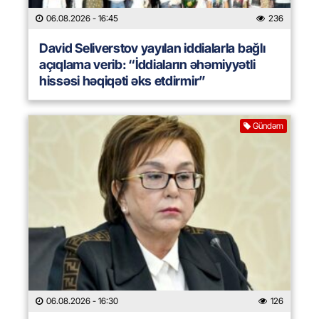
06.08.2026
- 16:45
236
David Seliverstov yayılan iddialarla bağlı
açıqlama verib: “İddiaların əhəmiyyətli
hissəsi həqiqəti əks etdirmir”
Gündəm
06.08.2026
- 16:30
126