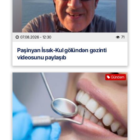
07.08.2026
- 12:30
71
Paşinyan İssık-Kul gölündən gəzinti
videosunu paylaşıb
Gündəm