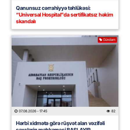
Qanunsuz cərrahiyyə təhlükəsi:
“Universal Hospital”da sertifikatsız həkim
skandalı
Gündəm
07.08.2026
- 17:45
82
Hərbi xidmətə görə rüşvət alan vəzifəli
şəxslərin məhkəməsi BAŞLAYIR