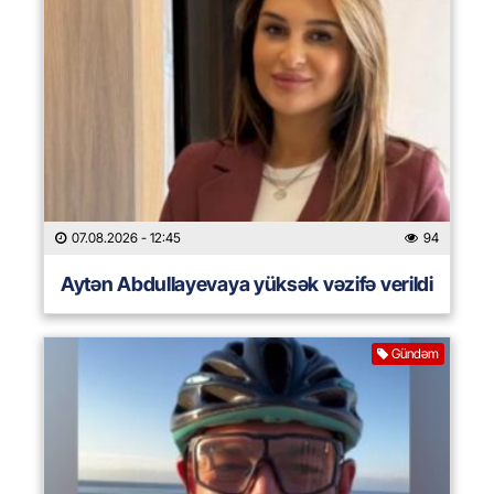
07.08.2026
- 12:45
94
Aytən Abdullayevaya yüksək vəzifə verildi
Gündəm