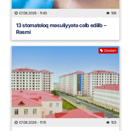
07.08.2026
- 11:45
106
13 stomatoloq məsuliyyətə cəlb edilib –
Rəsmi
Gündəm
07.08.2026
- 11:15
103