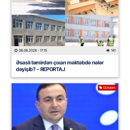
06.08.2026
- 17:15
141
Əsaslı təmirdən çıxan məktəbdə nələr
dəyişib? – REPORTAJ
Gündəm