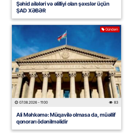
Şəhid ailələri və əlilliyi olan şəxslər üçün
ŞAD XƏBƏR
Gündəm
07.08.2026
- 11:00
83
Ali Məhkəmə: Müqavilə olmasa da, müəllif
qonorarı ödənilməlidir