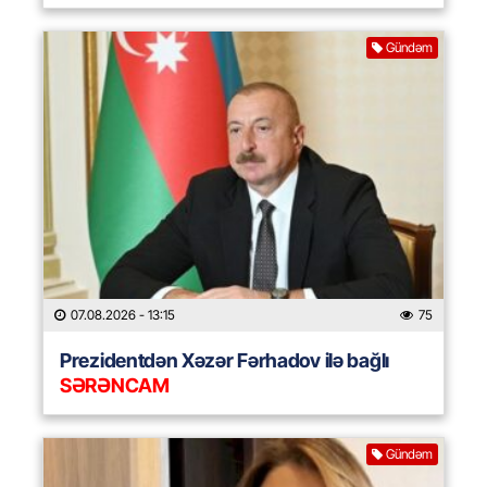
Gündəm
07.08.2026
- 13:15
75
Prezidentdən Xəzər Fərhadov ilə bağlı
SƏRƏNCAM
Gündəm