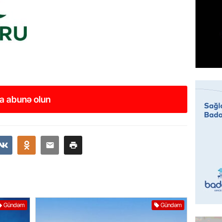
çərçivə
veteranl
FOTOL
06.08.
GÜNDƏM
Tramp H
06.08.
a abunə olun
GÜNDƏM
Azərba
nümayə
06.08.
HADISƏ
Sərhədl
06.08.
Gündəm
Gündəm