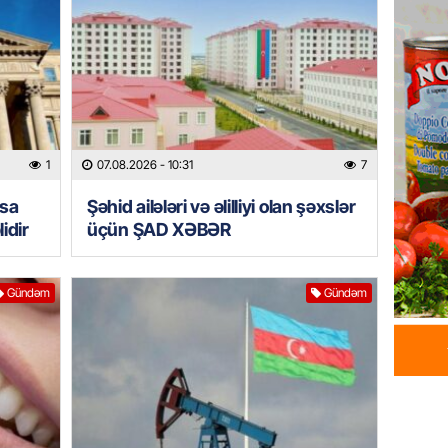
DÜNYA
Kiyev B
neft e
06.08.
GÜNDƏM
Pezeşki
1
07.08.2026
- 10:31
7
verdi: 
asa
Şəhid ailələri və əlilliyi olan şəxslər
06.08.
idir
üçün ŞAD XƏBƏR
REKLAM
Birbank 
Gündəm
Gündəm
edin, n
edin
06.08.
ÖLKƏ
Bu age
təyin 