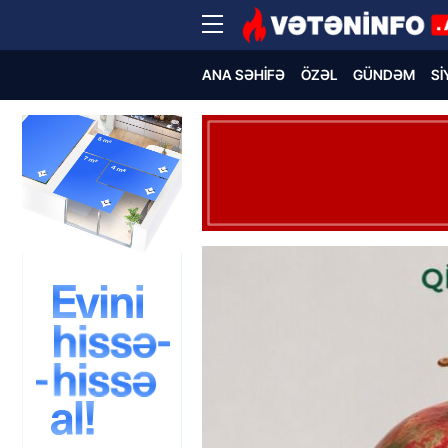
ANA SƏHIFƏ
ÖZƏL
GÜNDƏM
SI