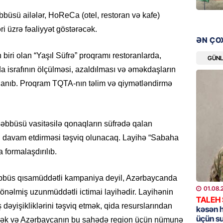
07.08.
büsü ailələr, HoReCa (otel, restoran və kafe)
ri üzrə fəaliyyət göstərəcək.
MANŞET
ƏN ÇO
Alimdə
iri olan “Yaşıl Süfrə” proqramı restoranlarda,
dənizin
GÜN
da israfının ölçülməsi, azaldılması və əməkdaşların
06.08.
rlanıb. Proqram TQTA-nın təlim və qiymətləndirmə
MANŞET
“Kartla
qanuns
şəbbüsü vasitəsilə qonaqların süfrədə qalan
SƏRT 
ni davam etdirməsi təşviq olunacaq. Layihə “Sabaha
06.08.
a formalaşdırılıb.
MANŞET
əşəbbüs qısamüddətli kampaniya deyil, Azərbaycanda
100 mil
01.08.
“Turan 
 yönəlmiş uzunmüddətli ictimai layihədir. Layihənin
TALEH
rəhbəri
əyişikliklərini təşviq etmək, qida resurslarından
kəsən 
06.08.
üçün s
əmək və Azərbaycanın bu sahədə region üçün nümunə