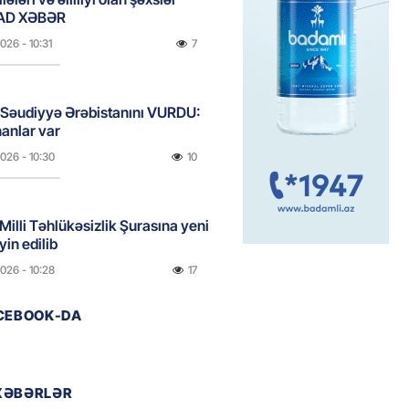
AD XƏBƏR
2026
- 10:31
7
 Səudiyyə Ərəbistanını VURDU:
anlar var
2026
- 10:30
10
 Milli Təhlükəsizlik Şurasına yeni
yin edilib
2026
- 10:28
17
ACEBOOK-DA
, Səudiyyə Ərəbistanı və
n birgə müdafiə sazişi
yacaqlar
XƏBƏRLƏR
2026
- 10:15
28