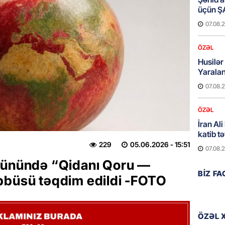
üçün Ş
07.08.
ÖZƏL
Husilər
Yaralan
07.08.
ÖZƏL
İran Ali
katib tə
229
05.06.2026
- 15:51
07.08.
günündə “Qidanı Qoru —
ÖZƏL
BIZ F
bbüsü təqdim edildi -FOTO
Türkiyə
Pakista
imzala
ÖZƏL 
07.08.