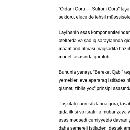
“Qidanı Qoru — Süfrəni Qoru” təşəb
sektoru, eləcə də təhsil müəssisələ
Layihənin əsas komponentlərindən b
otellərdə və şadlıq saraylarında qi
maarifləndirilməsi məqsədilə hazı
modeli əsasında qurulub.
Bununla yanaşı, “Bərəkət Qabı” tə
yeməkləri evə apararaq istifadəsi
qismət, zibilə yox” prinsipi əsasınd
Təşkilatçıların sözlərinə görə, t
qida itkisi və israfı ilə mübarizəyə
əsas məqsədi cəmiyyətdə davranış d
daha səmərəli istifadəni dəstəkl