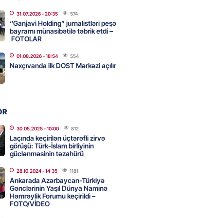
31.07.2026
- 20:35
574
“Ganjavi Holding” jurnalistləri peşə
u”da avtomobillərdən kim pul
bayramı münasibətilə təbrik etdi –
r?
FOTOLAR
2026
- 17:30
102
01.08.2026
- 18:54
554
Naxçıvanda ilk DOST Mərkəzi açılır
təmirdən çıxan məktəbdə nələr
b? – REPORTAJ
OR
2026
- 17:15
122
30.05.2025
- 10:00
812
Laçında keçirilən üçtərəfli zirvə
görüşü: Türk-İslam birliyinin
tin “Şöhrət” ordeni ilə təltif
güclənməsinin təzahürü
Bəxtiyar Aslanbəyli kimdir? –
28.10.2024
- 14:35
1181
Ankarada Azərbaycan-Türkiyə
2026
- 17:00
203
Gənclərinin Yaşıl Dünya Naminə
Həmrəylik Forumu keçirildi –
FOTO/VİDEO