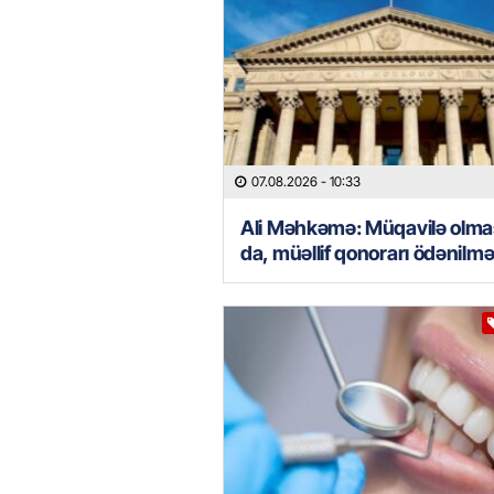
07.08.2026
- 10:33
Ali Məhkəmə: Müqavilə olm
da, müəllif qonorarı ödənilməl