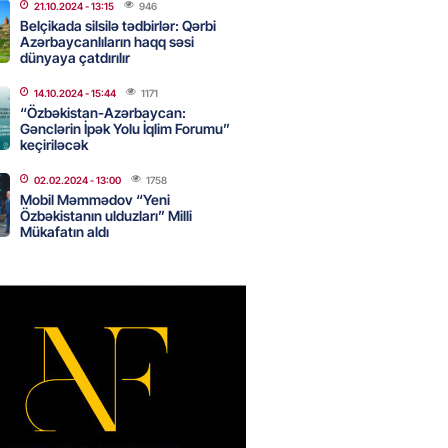
eliverstov yayılan iddialarla
21.10.2024
- 13:15
946
çıqlama verib: “İddiaların
Belçikada silsilə tədbirlər: Qərbi
ətli hissəsi həqiqəti əks
Azərbaycanlıların haqq səsi
dünyaya çatdırılır
r”
2026
- 16:45
200
14.10.2024
- 15:44
1171
“Özbəkistan-Azərbaycan:
Gənclərin İpək Yolu İqlim Forumu”
keçiriləcək
idan Ankarada suriyalı həmkarı
02.02.2024
- 13:00
1758
ani ilə görüşüb
Mobil Məmmədov “Yeni
Özbəkistanın ulduzları” Milli
2026
- 16:45
195
Mükafatın aldı
ə Abbaszadə abituriyentlərə
ş etdi: MÜTLƏQ OXUYUN!
2026
- 16:30
111
ail rayon təşkilatında
alma və Memarlıq İli”