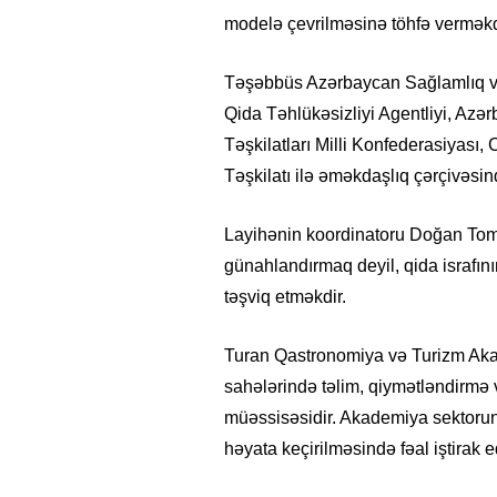
modelə çevrilməsinə töhfə verməkd
Təşəbbüs Azərbaycan Sağlamlıq v
Qida Təhlükəsizliyi Agentliyi, Azə
Təşkilatları Milli Konfederasiyas
Təşkilatı ilə əməkdaşlıq çərçivəsind
Layihənin koordinatoru Doğan Tomri
günahlandırmaq deyil, qida israfını
təşviq etməkdir.
Turan Qastronomiya və Turizm Aka
sahələrində təlim, qiymətləndirmə v
müəssisəsidir. Akademiya sektorun 
həyata keçirilməsində fəal iştirak ed