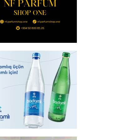
sində “91-lər” və partiya
arı ilə görüş keçirilib –
AR
2026
- 16:17
246
eqsetdən niyə narazıdır?
2026
- 16:15
102
ycanın UNESCO-dakı yeni
ndəsi kimdir? – DOSYE
2026
- 16:00
87
ərimizi pozan 26 nəfər tutuldu
2026
- 15:45
92