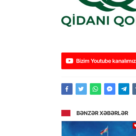
Bizim Youtube kanalımız
BƏNZƏR XƏBƏRLƏR