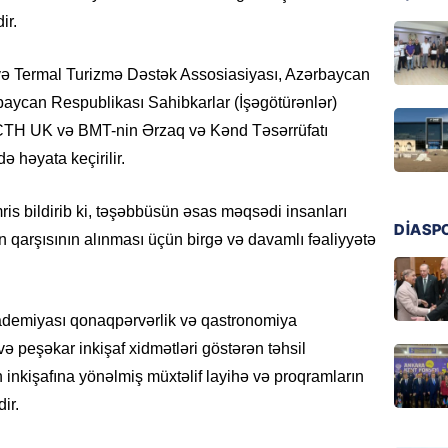
ir.
SOSIAL
“Koroğl
ə Termal Turizmə Dəstək Assosiasiyası, Azərbaycan
toplayı
rbaycan Respublikası Sahibkarlar (İşəgötürənlər)
06.08.
ı, CTH UK və BMT-nin Ərzaq və Kənd Təsərrüfatı
GÜNDƏM
ə həyata keçirilir.
Əsaslı 
dəyişi
s bildirib ki, təşəbbüsün əsas məqsədi insanları
DİASP
06.08.
n qarşısının alınması üçün birgə və davamlı fəaliyyətə
GÜNDƏM
Preziden
demiyası qonaqpərvərlik və qastronomiya
etdiyi 
DOSYE
ə peşəkar inkişaf xidmətləri göstərən təhsil
06.08.
inkişafına yönəlmiş müxtəlif layihə və proqramların
ir.
GÜNDƏM