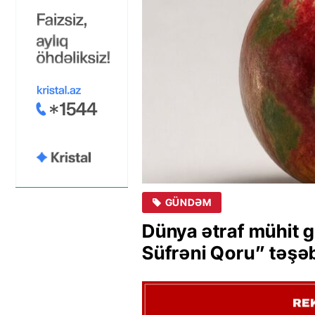
GÜNDƏM
Dünya ətraf mühit 
Süfrəni Qoru” təşə