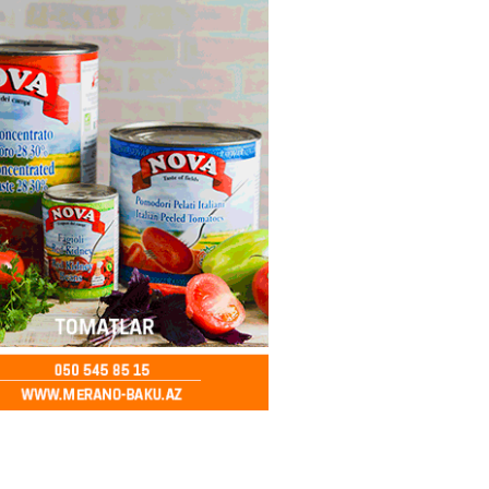
aşqırdıstan və Yaroslavldakı
mal zavodunu vurub
2026
- 15:30
90
an Azərbaycanla bağlı tapşırıq
vali hərəkətə keçdi
2026
- 15:15
94
Star kartını indi sifariş
ağdlaşdırmanı komissiyasız
2026
- 15:07
94
ntlikdə sədr müavinini AZCON
edəcək