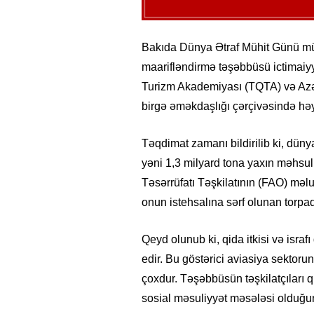
Bakıda Dünya Ətraf Mühit Günü mün
maarifləndirmə təşəbbüsü ictimaiy
Turizm Akademiyası (TQTA) və Azə
birgə əməkdaşlığı çərçivəsində həya
Təqdimat zamanı bildirilib ki, düny
yəni 1,3 milyard tona yaxın məhsul 
Təsərrüfatı Təşkilatının (FAO) məlu
onun istehsalına sərf olunan torpaq,
Qeyd olunub ki, qida itkisi və israfı
edir. Bu göstərici aviasiya sektor
çoxdur. Təşəbbüsün təşkilatçıları qi
sosial məsuliyyət məsələsi olduğun