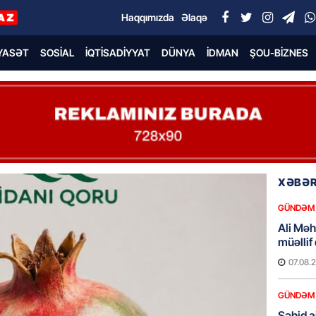
Haqqımızda
Əlaqə
YASƏT
SOSIAL
İQTISADIYYAT
DÜNYA
İDMAN
ŞOU-BIZNES
XƏBƏR
GÜNDƏM
Ali Mə
müəllif
07.08.
GÜNDƏM
Şəhid ai