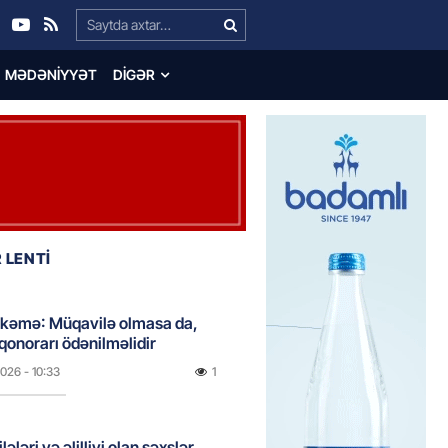
Search…
MƏDƏNIYYƏT
DIGƏR
 LENTİ
hkəmə: Müqavilə olmasa da,
 qonorarı ödənilməlidir
2026
- 10:33
1
lələri və əlilliyi olan şəxslər