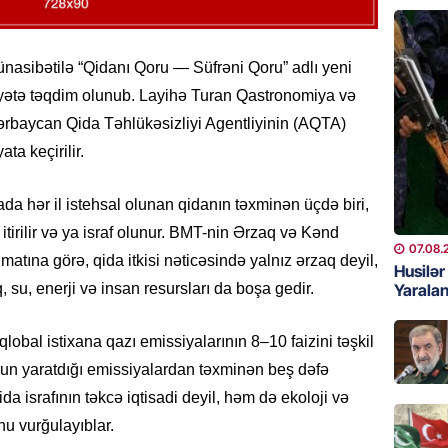
GÜNDƏM
13 stom
asibətilə “Qidanı Qoru — Süfrəni Qoru” adlı yeni
Rəsmi
yətə təqdim olunub. Layihə Turan Qastronomiya və
07.08.
rbaycan Qida Təhlükəsizliyi Agentliyinin (AQTA)
ta keçirilir.
MANŞET
Bu ölkə
ada hər il istehsal olunan qidanın təxminən üçdə biri,
BAŞLA
itirilir və ya israf olunur. BMT-nin Ərzaq və Kənd
07.08.
07.08.
matına görə, qida itkisi nəticəsində yalnız ərzaq deyil,
Husilə
GÜNDƏM
Yaralan
 su, enerji və insan resursları da boşa gedir.
Azərbay
 qlobal istixana qazı emissiyalarının 8–10 faizini təşkil
07.08.
unun yaratdığı emissiyalardan təxminən beş dəfə
BANNER
da israfının təkcə iqtisadi deyil, həm də ekoloji və
ABŞ Hö
u vurğulayıblar.
verilmə