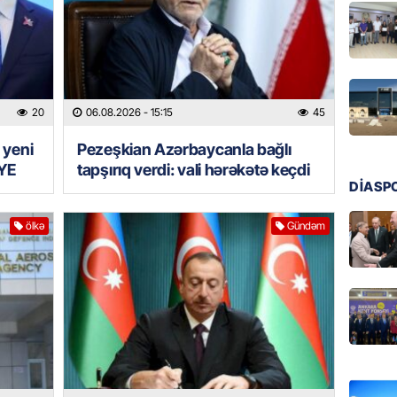
üstünlü
06.08.
GÜNDƏM
Azərba
20
06.08.2026
- 15:15
45
Rusiya 
 yeni
Pezeşkian Azərbaycanla bağlı
06.08.
YE
tapşırıq verdi: vali hərəkətə keçdi
DİASP
BANNER
ABŞ-da 
ölkə
Gündəm
gələcək
qadağa 
06.08.
GÜNDƏM
Rusiya
istəyir
06.08.