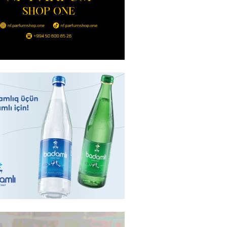
 Bayramovun Ukraynaya rəsmi
başlayıb
2026
- 11:30
81
 xanım bəstəkar necə qətlə
di? – VİDEO
2026
- 11:15
63
əb ölkələrinə zərbə endirməklə
ir
2026
- 11:00
69
 Qara dənizdə mülki gəmilərə
rı qəbuledilməz hesab edir