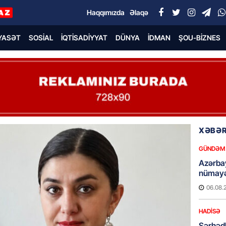
Haqqımızda
Əlaqə
YASƏT
SOSIAL
İQTISADIYYAT
DÜNYA
İDMAN
ŞOU-BIZNES
XƏBƏR
GÜNDƏM
Azərba
nümayə
06.08.
HADISƏ
Sərhədl