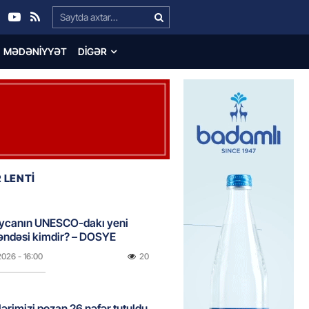
Search…
MƏDƏNIYYƏT
DIGƏR
 LENTİ
ycanın UNESCO-dakı yeni
ndəsi kimdir? – DOSYE
2026
- 16:00
20
ərimizi pozan 26 nəfər tutuldu