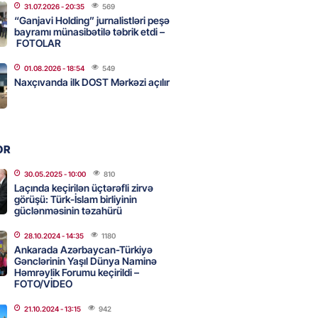
31.07.2026
- 20:35
569
k verərdim
“Ganjavi Holding” jurnalistləri peşə
bayramı münasibətilə təbrik etdi –
2026
- 13:15
69
FOTOLAR
01.08.2026
- 18:54
549
Naxçıvanda ilk DOST Mərkəzi açılır
ycan üzərindən Ermənistana
buğdası gedib
2026
- 13:00
72
OR
qalma müddətinizi aşsanız,
30.05.2025
- 10:00
810
Laçında keçirilən üçtərəfli zirvə
də ABŞ-a girişinizə daimi
görüşü: Türk-İslam birliyinin
qoyula bilər
güclənməsinin təzahürü
2026
- 12:45
57
28.10.2024
- 14:35
1180
Ankarada Azərbaycan-Türkiyə
Gənclərinin Yaşıl Dünya Naminə
Həmrəylik Forumu keçirildi –
 Qafanda baş konsulluq açmaq
FOTO/VİDEO
21.10.2024
- 13:15
942
2026
- 12:30
75