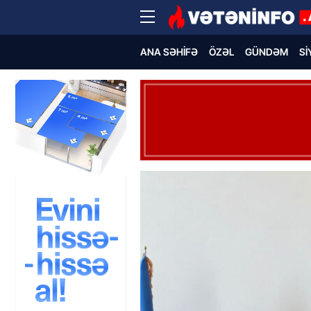
ANA SƏHIFƏ
ÖZƏL
GÜNDƏM
SI