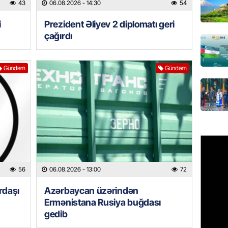
43
06.08.2026
- 14:30
54
GÜNDƏM
i
Prezident Əliyev 2 diplomatı geri
Hamımı
çağırdı
– Səbəb
DÜŞƏC
Gündəm
Gündəm
06.08.
BANNER
“Kaddeh
VÖEN-si
Müştəri
06.08.
ÖZƏL
56
06.08.2026
- 13:00
72
Köpəkba
rdaşı
Azərbaycan üzərindən
onlarla
ALİMLƏ
Ermənistana Rusiya buğdası
gedib
06.08.