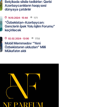
Belçikada silsilə tədbirlər: Qərbi
Azərbaycanlıların haqq səsi
dünyaya çatdırılır
z niyə davamlı olaraq yorğunuq
14.10.2024
- 15:44
1171
ini biləndə ŞOKA
“Özbəkistan-Azərbaycan:
ƏKSİNİZ
Gənclərin İpək Yolu İqlim Forumu”
keçiriləcək
2026
- 12:15
70
02.02.2024
- 13:00
1758
Mobil Məmmədov “Yeni
Özbəkistanın ulduzları” Milli
 Bulvar” restoranında şok olay:
Mükafatın aldı
z fəaliyyət, şişirdilmiş hesab :
lər belə aldadılır
2026
- 12:00
85
lıqları qohumlarını tanıyır və
 vaxt keçirməyi sevirlər-
R HEYRƏT İÇİNDƏ
2026
- 11:45
83