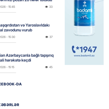
2026
- 15:45
33
aşqırdıstan və Yaroslavldakı
mal zavodunu vurub
2026
- 15:30
37
an Azərbaycanla bağlı tapşırıq
vali hərəkətə keçdi
2026
- 15:15
45
ACEBOOK-DA
Star kartını indi sifariş
ağdlaşdırmanı komissiyasız
2026
- 15:07
48
XƏBƏRLƏR