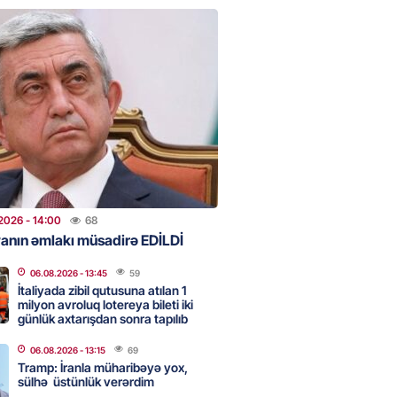
ntlikdə sədr müavinini AZCON
edəcək
2026
- 15:00
43
ycan Ukraynaya qaz tədarük
 hazırdır – Ceyhun Bayramov
2026
- 14:45
49
2026
- 14:00
68
anın əmlakı müsadirə EDİLDİ
nt Əliyev 2 diplomatı geri çağırdı
06.08.2026
- 13:45
59
2026
- 14:30
54
İtaliyada zibil qutusuna atılan 1
milyon avroluq lotereya bileti iki
günlük axtarışdan sonra tapılıb
stin dənizdə batan qardaşı tələbə
06.08.2026
- 13:15
69
Tramp: İranla müharibəyə yox,
sülhə üstünlük verərdim
2026
- 14:15
56