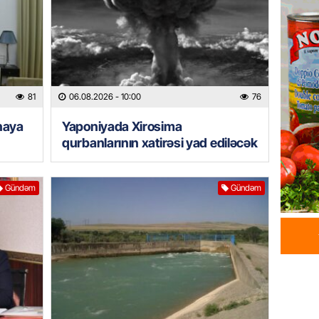
06.08.
HIDROME
Bu əraz
06.08.
81
06.08.2026
- 10:00
76
naya
Yaponiyada Xirosima
BANNER
qurbanlarının xatirəsi yad ediləcək
Bu ölkə
06.08.
Gündəm
Gündəm
GÜNDƏM
Yaponiy
xatirəs
06.08.
GÜNDƏM
Çingiz 