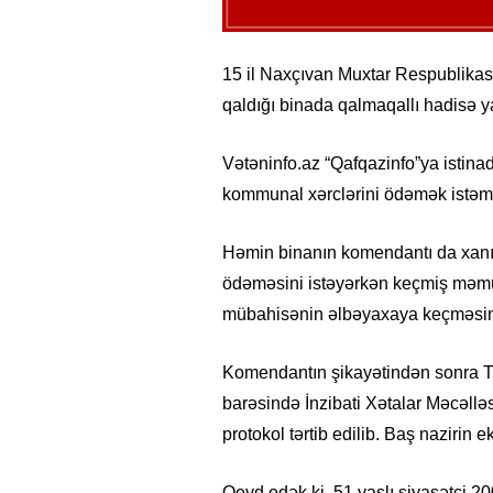
15 il Naxçıvan Muxtar Respublikas
qaldığı binada qalmaqallı hadisə y
Vətəninfo.az “Qafqazinfo”ya istinad
kommunal xərclərini ödəmək istəm
Həmin binanın komendantı da xanı
ödəməsini istəyərkən keçmiş məmu
mübahisənin əlbəyaxaya keçməsinin
Komendantın şikayətindən sonra T.Q
barəsində İnzibati Xətalar Məcəlləs
protokol tərtib edilib. Baş nazirin
Qeyd edək ki, 51 yaşlı siyasətçi 2