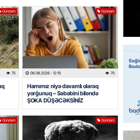
GÜNDƏM
Gündəm
Gündəm
Ceyhun
səfəri 
06.08.
BANNER
Məşhur
yetiril
06.08.
75
06.08.2026
- 12:15
70
BANNER
uq
Hamımız niyə davamlı olaraq
yorğunuq – Səbəbini biləndə
İran ər
hədələy
ŞOKA DÜŞƏCƏKSİNİZ
06.08.
Gündəm
Gündəm
MANŞET
Türkiyə
hücumla