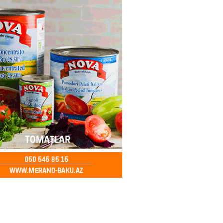
2026
- 10:45
78
TEOROLOGIYA
ilərə yağış yağıb
2026
- 10:30
65
yə yayda qar yağdı
2026
- 10:15
83
ada Xirosima qurbanlarının
i yad ediləcək
2026
- 10:00
76
Qənizadə açıqlama verdi