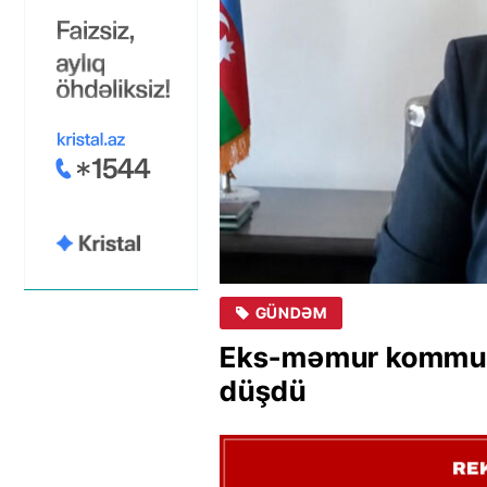
GÜNDƏM
Eks-məmur kommun
düşdü