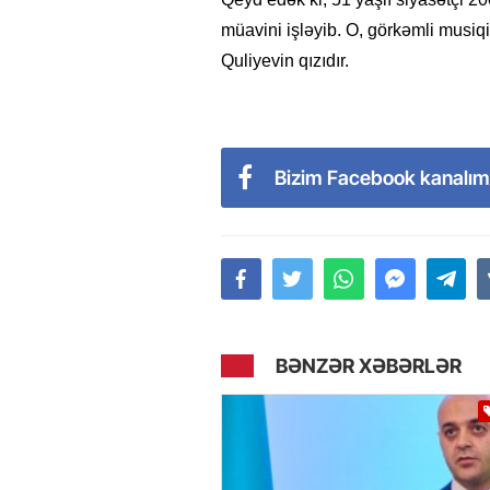
müavini işləyib. O, görkəmli musiq
Quliyevin qızıdır.
Bizim Facebook kanalım
BƏNZƏR XƏBƏRLƏR