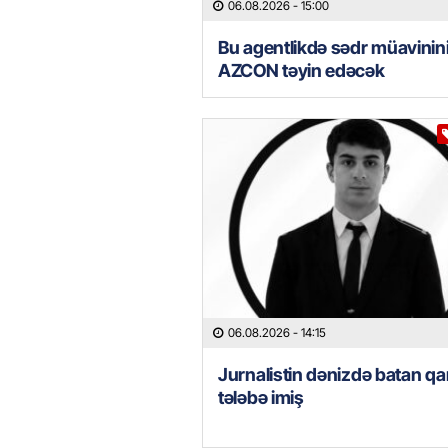
06.08.2026
- 15:00
Bu agentlikdə sədr müavinin
AZCON təyin edəcək
06.08.2026
- 14:15
Jurnalistin dənizdə batan qa
tələbə imiş