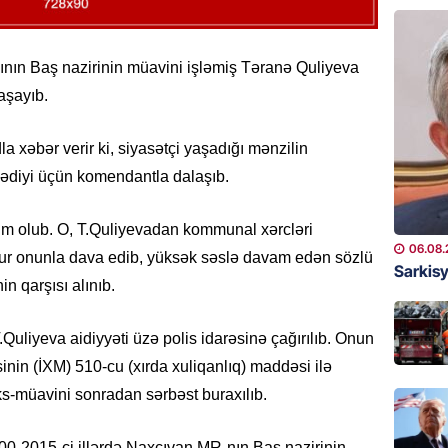
ÖLKƏ
Bu age
təyin 
ının Baş nazirinin müavini işləmiş Təranə Quliyeva
aşayıb.
06.08.
MANŞET
la xəbər verir ki, siyasətçi yaşadığı mənzilin
Azərba
ədiyi üçün komendantla dalaşıb.
etməyə
06.08.
m olub. O, T.Quliyevadan kommunal xərcləri
06.08.
r onunla dava edib, yüksək səslə davam edən sözlü
GÜNDƏM
Sarkisy
 qarşısı alınıb.
Prezide
06.08.
uliyeva aidiyyəti üzə polis idarəsinə çağırılıb. Onun
inin (İXM) 510-cu (xırda xuliqanlıq) maddəsi ilə
GÜNDƏM
 eks-müavini sonradan sərbəst buraxılıb.
Jurnali
imiş
000-2015-ci illərdə Naxçıvan MR-nın Baş nazirinin
06.08.