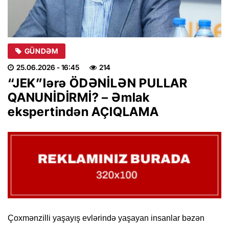
GÜNDƏM
25.06.2026
- 16:45
214
“JEK”lərə ÖDƏNİLƏN PULLAR
QANUNİDİRMİ? – Əmlak
ekspertindən AÇIQLAMA
Çoxmənzilli yaşayış evlərində yaşayan insanlar bəzən