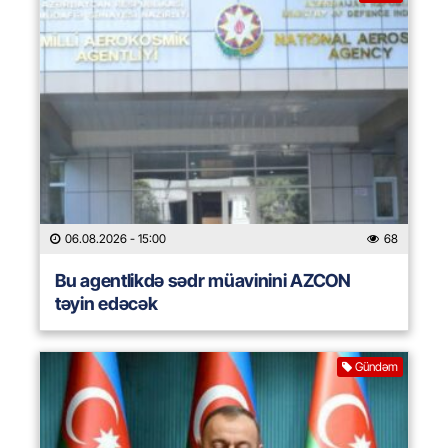
06.08.2026
- 15:00
68
Bu agentlikdə sədr müavinini AZCON
təyin edəcək
Gündəm