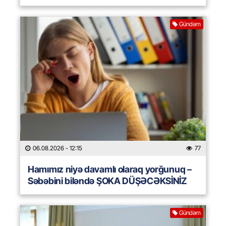
Gündəm
06.08.2026
- 12:15
77
Hamımız niyə davamlı olaraq yorğunuq –
Səbəbini biləndə ŞOKA DÜŞƏCƏKSİNİZ
Gündəm