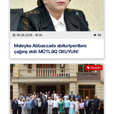
06.08.2026
- 16:30
86
Məleykə Abbaszadə abituriyentlərə
çağırış etdi: MÜTLƏQ OXUYUN!
Gündəm