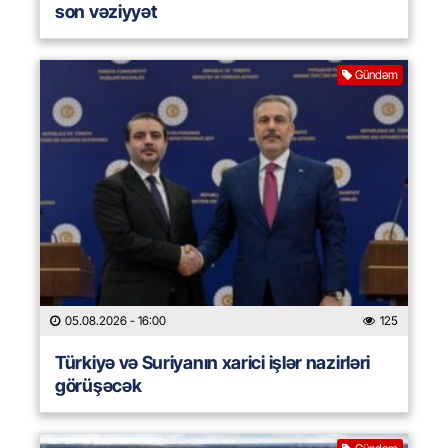
son vəziyyət
Gündəm
05.08.2026
- 16:00
125
Türkiyə və Suriyanın xarici işlər nazirləri
görüşəcək