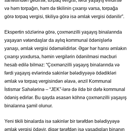
sahəsindən gedirsə, torpaq vergisi, fərdi yaşayış evidirsə
və həm torpağın, həm də tikilinin çıxarışı varsa, torpağa
görə torpaq vergisi, tikiliyə görə isə əmlak vergisi ödənilir”.
Ekspertin sözlərinə görə, çoxmənzilli yaşayış binalarında
yaşayan vətəndaşlar da aylıq kommunal ödənişlərlə
yanaşı, əmlak vergisi ödəməlidirlər. Əgər hər hansı əmlakın
çıxarışı yoxdursa, həmin vergilərin ödənilməsi məcburi
hesab edilə bilməz: “Çoxmənzilli yaşayış binalarında və
fərdi yaşayış evlərində sakinlər bələdiyyəyə ödədikləri
əmlak və torpaq vergisindən əlavə, ənzil Kommunal
İstismar Sahələrinə – “JEK”-lərə də ildə bir dəfə kommunal
ödəniş edirlər. Bu qayda əsasən köhnə çoxmənzilli yaşayış
binalarına şamil olunur.
Yeni tikili binalarda isə sakinlər bir tərəfdən bələdiyyəyə
əmlak vergisi ödəyir, digər tərəfdən isə yaşadıqları binanın