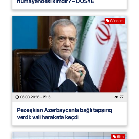
nümayəndəsi kimdir? – DOSYE
Gündəm
06.08.2026
- 15:15
77
Pezeşkian Azərbaycanla bağlı tapşırıq
verdi: vali hərəkətə keçdi
ölkə