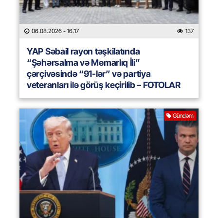
06.08.2026
- 16:17
137
YAP Səbail rayon təşkilatında
“Şəhərsalma və Memarlıq İli”
çərçivəsində “91-lər” və partiya
veteranları ilə görüş keçirilib – FOTOLAR
Gündəm