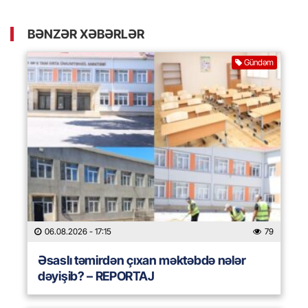
BƏNZƏR XƏBƏRLƏR
Gündəm
06.08.2026
- 17:15
79
Əsaslı təmirdən çıxan məktəbdə nələr
dəyişib? – REPORTAJ