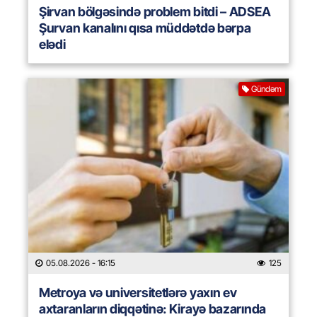
Şirvan bölgəsində problem bitdi – ADSEA
Şurvan kanalını qısa müddətdə bərpa
elədi
Gündəm
05.08.2026
- 16:15
125
Metroya və universitetlərə yaxın ev
axtaranların diqqətinə: Kirayə bazarında