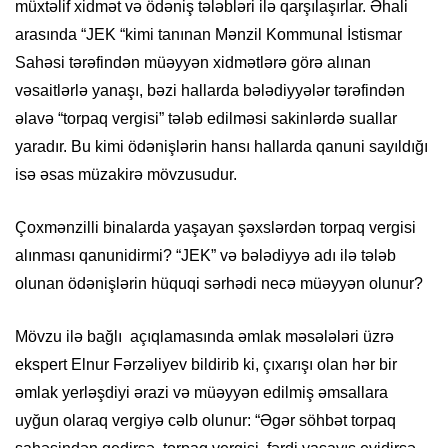
müxtəlif xidmət və ödəniş tələbləri ilə qarşılaşırlar. Əhali
arasında “JEK “kimi tanınan Mənzil Kommunal İstismar
Sahəsi tərəfindən müəyyən xidmətlərə görə alınan
vəsaitlərlə yanaşı, bəzi hallarda bələdiyyələr tərəfindən
əlavə “torpaq vergisi” tələb edilməsi sakinlərdə suallar
yaradır. Bu kimi ödənişlərin hansı hallarda qanuni sayıldığı
isə əsas müzakirə mövzusudur.
Çoxmənzilli binalarda yaşayan şəxslərdən torpaq vergisi
alınması qanunidirmi? “JEK” və bələdiyyə adı ilə tələb
olunan ödənişlərin hüquqi sərhədi necə müəyyən olunur?
Mövzu ilə bağlı açıqlamasında əmlak məsələləri üzrə
ekspert Elnur Fərzəliyev bildirib ki, çıxarışı olan hər bir
əmlak yerləşdiyi ərazi və müəyyən edilmiş əmsallara
uyğun olaraq vergiyə cəlb olunur: “Əgər söhbət torpaq