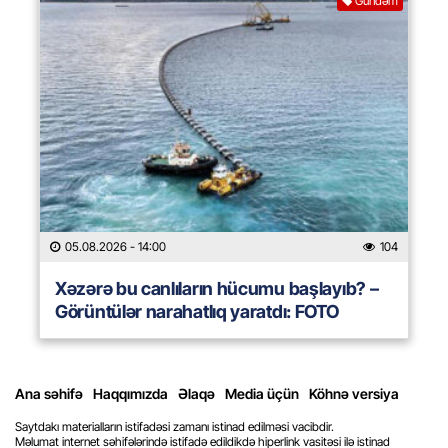
Gündəm
05.08.2026
- 14:00
104
Xəzərə bu canlıların hücumu başlayıb? –
Görüntülər narahatlıq yaratdı: FOTO
Ana səhifə
Haqqımızda
Əlaqə
Media üçün
Köhnə versiya
Saytdakı materialların istifadəsi zamanı istinad edilməsi vacibdir.
Məlumat internet səhifələrində istifadə edildikdə hiperlink vasitəsi ilə istinad