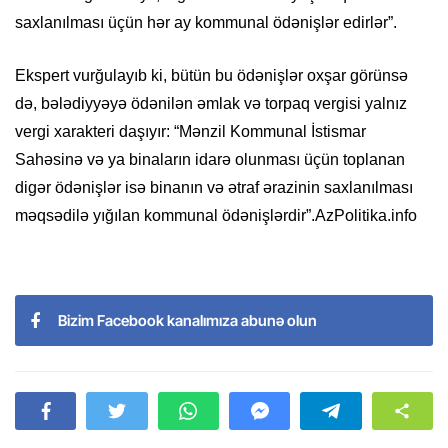
saxlanılması üçün hər ay kommunal ödənişlər edirlər”.
Ekspert vurğulayıb ki, bütün bu ödənişlər oxşar görünsə
də, bələdiyyəyə ödənilən əmlak və torpaq vergisi yalnız
vergi xarakteri daşıyır: “Mənzil Kommunal İstismar
Sahəsinə və ya binaların idarə olunması üçün toplanan
digər ödənişlər isə binanın və ətraf ərazinin saxlanılması
məqsədilə yığılan kommunal ödənişlərdir”.AzPolitika.info
Bizim Facebook kanalımıza abunə olun