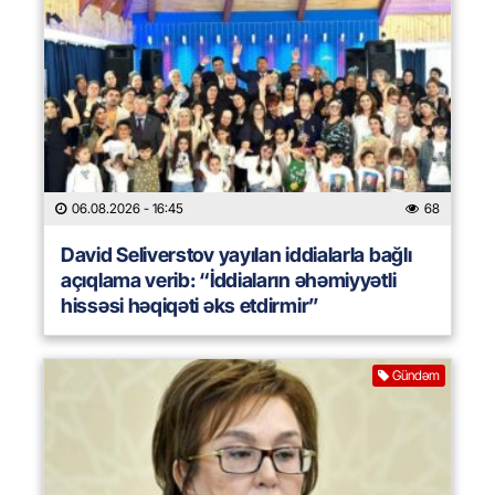
06.08.2026
- 16:45
68
David Seliverstov yayılan iddialarla bağlı
açıqlama verib: “İddiaların əhəmiyyətli
hissəsi həqiqəti əks etdirmir”
Gündəm