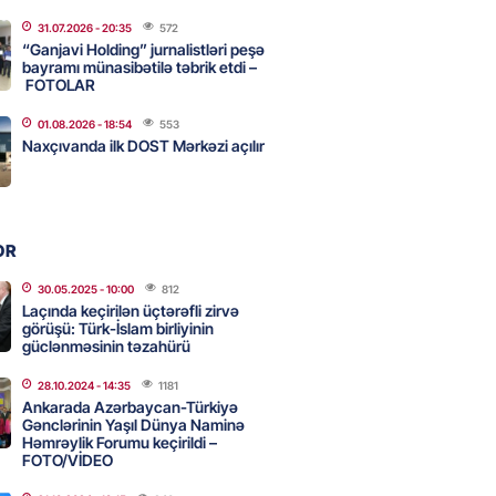
31.07.2026
- 20:35
572
ycanın UNESCO-dakı yeni
“Ganjavi Holding” jurnalistləri peşə
ndəsi kimdir? – DOSYE
bayramı münasibətilə təbrik etdi –
FOTOLAR
2026
- 16:00
81
01.08.2026
- 18:54
553
Naxçıvanda ilk DOST Mərkəzi açılır
ərimizi pozan 26 nəfər tutuldu
2026
- 15:45
86
OR
aşqırdıstan və Yaroslavldakı
30.05.2025
- 10:00
812
Laçında keçirilən üçtərəfli zirvə
mal zavodunu vurub
görüşü: Türk-İslam birliyinin
2026
güclənməsinin təzahürü
- 15:30
85
28.10.2024
- 14:35
1181
Ankarada Azərbaycan-Türkiyə
Gənclərinin Yaşıl Dünya Naminə
an Azərbaycanla bağlı tapşırıq
Həmrəylik Forumu keçirildi –
vali hərəkətə keçdi
FOTO/VİDEO
2026
- 15:15
89