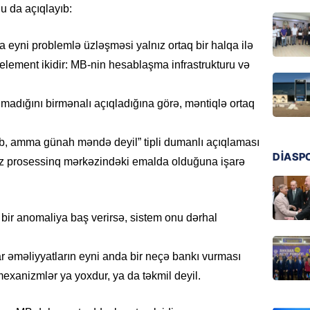
GÜNDƏM
 da açıqlayıb:
Azərba
nümayə
a eyni problemlə üzləşməsi yalnız ortaq bir halqa ilə
06.08.
 element ikidir: MB-nin hesablaşma infrastrukturu və
HADISƏ
madığını birmənalı açıqladığına görə, məntiqlə ortaq
Sərhədl
06.08.
, amma günah məndə deyil” tipli dumanlı açıqlaması
DİASP
z prosessinq mərkəzindəki emalda olduğuna işarə
DÜNYA
Kiyev B
neft e
06.08.
bir anomaliya baş verirsə, sistem onu dərhal
GÜNDƏM
r əməliyyatların eyni anda bir neçə bankı vurması
Pezeşki
 mexanizmlər ya yoxdur, ya da təkmil deyil.
verdi: 
06.08.