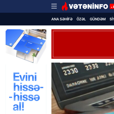
ANA SƏHIFƏ
ÖZƏL
GÜNDƏM
SI