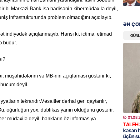
ldirib. Mərkəzi Bank isə hadisənin kibermüdaxilə deyil,
GÜNDƏM
əniş infrastrukturunda problem olmadığını açıqlayıb.
Məleyk
ƏN ÇO
çağırı
 indiyədək açıqlanmayıb. Hansı ki, ictimai etimad
GÜN
06.08.
ə budur.
GÜNDƏM
sı?
YAP Səb
“Şəhərs
çərçivə
r, müşahidələrim və MB-nin açıqlaması göstərir ki,
veteranl
 hücum deyil.
FOTOL
06.08.
yatların təkrarıdır.Vəsaitlər dərhal geri qaytarılır,
GÜNDƏM
Bu, oğurluğun yox, dublikasiyanın olduğunu göstərir.
01.08.
Tramp H
ber müdaxilə deyil, bankların öz informasiya
TALEH
06.08.
kəsən 
üçün s