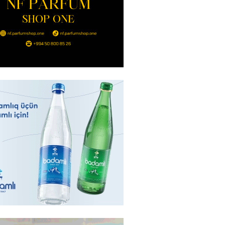
nt Əliyev 2 diplomatı geri çağırdı
2026
- 14:30
83
stin dənizdə batan qardaşı tələbə
2026
- 14:15
83
anın əmlakı müsadirə EDİLDİ
2026
- 14:00
83
a zibil qutusuna atılan 1 milyon
lotereya bileti iki günlük
dan sonra tapılıb
2026
- 13:45
73