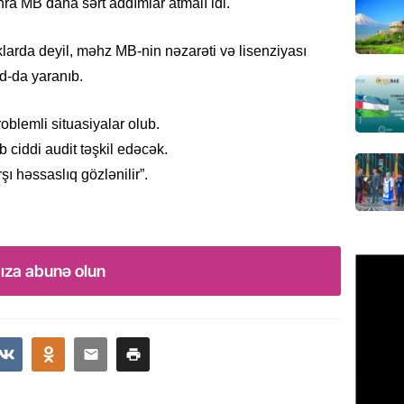
ra MB daha sərt addımlar atmalı idi.
REKLAM
arda deyil, məhz MB-nin nəzarəti və lisenziyası
Birbank 
edin, n
d-da yaranıb.
edin
06.08.
oblemli situasiyalar olub.
 ciddi audit təşkil edəcək.
ÖLKƏ
ı həssaslıq gözlənilir”.
Bu age
təyin 
06.08.
ıza abunə olun
MANŞET
Azərba
etməyə
06.08.
GÜNDƏM