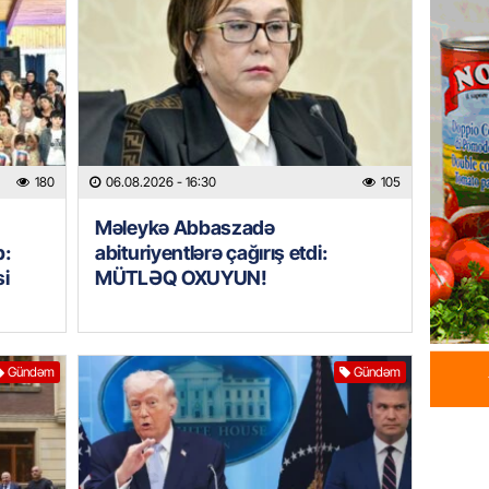
HADISƏ
Tərtərd
ÖLDÜ
06.08.
BANNER
Tramp: 
180
06.08.2026
- 16:30
105
üstünlü
Məleykə Abbaszadə
06.08.
b:
abituriyentlərə çağırış etdi:
si
MÜTLƏQ OXUYUN!
GÜNDƏM
Azərba
Rusiya 
06.08.
Gündəm
Gündəm
BANNER
ABŞ-da 
gələcək
qadağa 