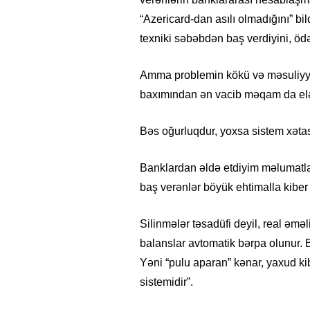
“Azericard-dan asılı olmadığını” bi
texniki səbəbdən baş verdiyini, öd
Amma problemin kökü və məsuliyyət
baxımından ən vacib məqam da el
Bəs oğurluqdur, yoxsa sistem xəta
Banklardan əldə etdiyim məlumatla
baş verənlər böyük ehtimalla kiber
Silinmələr təsadüfi deyil, real əməliy
balanslar avtomatik bərpa olunur. 
Yəni “pulu aparan” kənar, yaxud ki
sistemidir”.