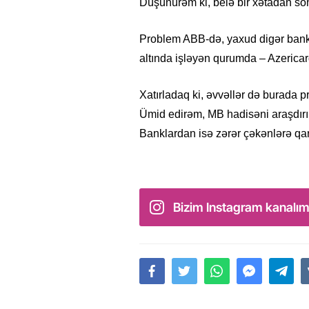
Düşünürəm ki, belə bir xətadan son
Problem ABB-də, yaxud digər bankl
altında işləyən qurumda – Azericar
Xatırladaq ki, əvvəllər də burada pr
Ümid edirəm, MB hadisəni araşdırıb
Banklardan isə zərər çəkənlərə qarş
Bizim Instagram kanalım