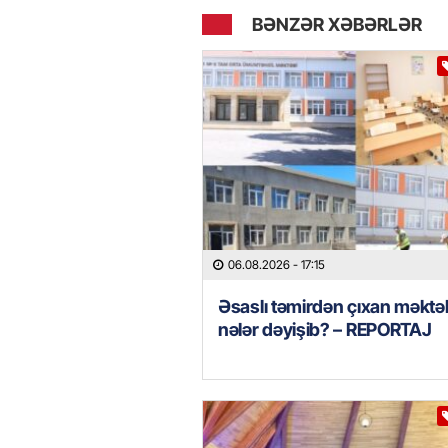
BƏNZƏR XƏBƏRLƏR
06.08.2026
- 17:15
Əsaslı təmirdən çıxan məkt
nələr dəyişib? – REPORTAJ