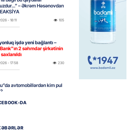
uzdur…” – Əkrəm Həsənovdan
REAKSİYA
2026
- 18:11
105
yonluq işdə yeni bağlantı –
Bank”ın 2 səhmdar şirkətinin
 saxlanıldı
2026
- 17:58
230
u”da avtomobillərdən kim pul
r?
2026
- 17:30
96
ACEBOOK-DA
təmirdən çıxan məktəbdə nələr
b? – REPORTAJ
XƏBƏRLƏR