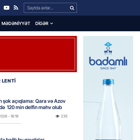
Search…
MƏDƏNIYYƏT
DIGƏR
 LENTİ
n şok açıqlama: Qara və Azov
də 120 min delfin məhv olub
2026
- 18:19
235
rla bağlı bu qaydalar