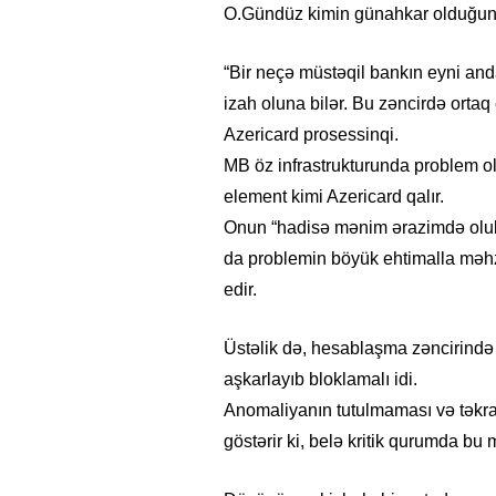
O.Gündüz kimin günahkar olduğunu
“Bir neçə müstəqil bankın eyni and
izah oluna bilər. Bu zəncirdə ortaq
Azericard prosessinqi.
MB öz infrastrukturunda problem ol
element kimi Azericard qalır.
Onun “hadisə mənim ərazimdə olub
da problemin böyük ehtimalla məh
edir.
Üstəlik də, hesablaşma zəncirində 
aşkarlayıb bloklamalı idi.
Anomaliyanın tutulmaması və təkra
göstərir ki, belə kritik qurumda bu