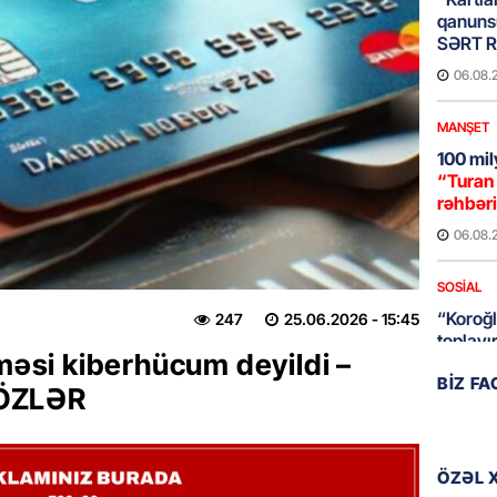
qanuns
SƏRT 
06.08.
MANŞET
100 mil
“Turan 
rəhbəri
06.08.
SOSIAL
“Koroğl
247
25.06.2026
- 15:45
toplayı
nməsi kiberhücum deyildi –
06.08.
BIZ F
SÖZLƏR
GÜNDƏM
Əsaslı 
dəyişi
ÖZƏL 