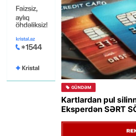
GÜNDƏM
Kartlardan pul sili
Eksperdən SƏRT 