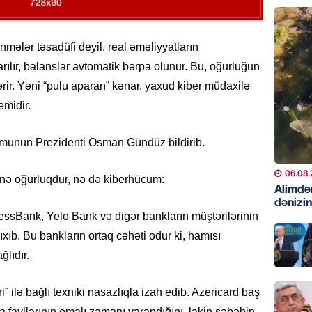
06.08.
GÜNDƏM
nmələr təsadüfi deyil, real əməliyyatların
Preziden
tarılır, balanslar avtomatik bərpa olunur. Bu, oğurluğun
etdiyi 
rir. Yəni “pulu aparan” kənar, yaxud kiber müdaxilə
DOSYE
emidir.
06.08.
GÜNDƏM
rmunun Prezidenti Osman Gündüz bildirib.
David S
bağlı a
06.08.
 nə oğurluqdur, nə də kiberhücum:
əhəmiyy
Alimdə
dənizin
etdirmi
sBank, Yelo Bank və digər bankların müştərilərinin
06.08.
ıxıb. Bu bankların ortaq cəhəti odur ki, hamısı
lıdır.
DÜNYA
Hakan F
əl-Şeyb
” ilə bağlı texniki nasazlıqla izah edib. Azericard baş
06.08.
 fayllarının emalı zamanı yarandığını, lakin səbəbin