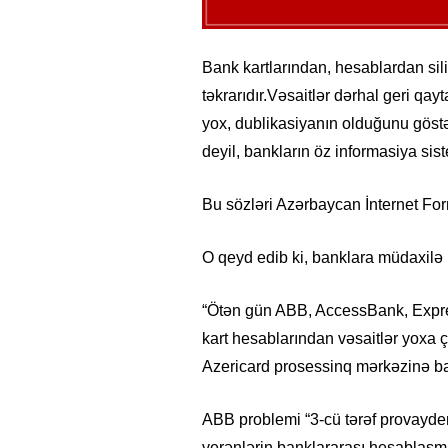
Bank kartlarından, hesablardan sili
təkrarıdır.Vəsaitlər dərhal geri qay
yox, dublikasiyanın olduğunu göstə
deyil, bankların öz informasiya sist
Bu sözləri Azərbaycan İnternet Fo
O qeyd edib ki, banklara müdaxilə
“Ötən gün ABB, AccessBank, Expres
kart hesablarından vəsaitlər yoxa ç
Azericard prosessinq mərkəzinə bağ
ABB problemi “3-cü tərəf provayderi
verənlərin banklararası hesablaşma