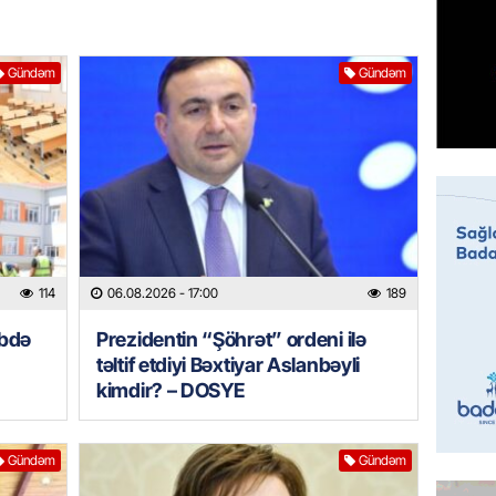
Prezide
06.08.
Gündəm
Gündəm
GÜNDƏM
Jurnali
imiş
06.08.
MANŞET
Sarkisy
06.08.
114
06.08.2026
- 17:00
189
əbdə
Prezidentin “Şöhrət” ordeni ilə
MANŞET
təltif etdiyi Bəxtiyar Aslanbəyli
İtaliyad
kimdir? – DOSYE
avroluq 
axtarış
06.08.
Gündəm
Gündəm