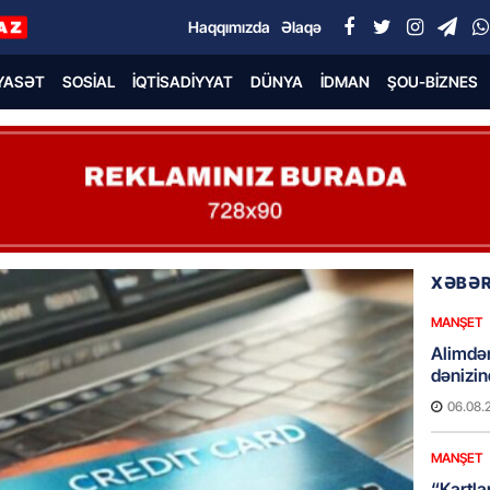
Haqqımızda
Əlaqə
YASƏT
SOSIAL
İQTISADIYYAT
DÜNYA
İDMAN
ŞOU-BIZNES
XƏBƏR
MANŞET
Alimdə
dənizin
06.08.
MANŞET
“Kartla