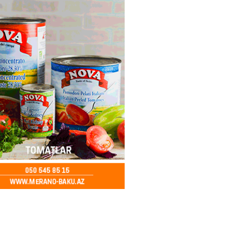
ə FACİƏ – Ər-arvad yanaraq
2026
- 13:30
85
İranla müharibəyə yox, sülhə
k verərdim
2026
- 13:15
83
ycan üzərindən Ermənistana
buğdası gedib
2026
- 13:00
85
qalma müddətinizi aşsanız,
də ABŞ-a girişinizə daimi
qoyula bilər