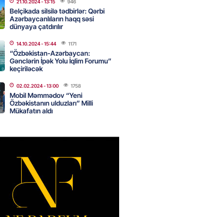
21.10.2024
- 13:15
946
Belçikada silsilə tədbirlər: Qərbi
Azərbaycanlıların haqq səsi
dünyaya çatdırılır
Star kartını indi sifariş
ağdlaşdırmanı komissiyasız
14.10.2024
- 15:44
1171
“Özbəkistan-Azərbaycan:
Gənclərin İpək Yolu İqlim Forumu”
2026
- 15:07
90
keçiriləcək
02.02.2024
- 13:00
1758
Mobil Məmmədov “Yeni
ntlikdə sədr müavinini AZCON
Özbəkistanın ulduzları” Milli
edəcək
Mükafatın aldı
2026
- 15:00
76
ycan Ukraynaya qaz tədarük
 hazırdır – Ceyhun Bayramov
2026
- 14:45
76