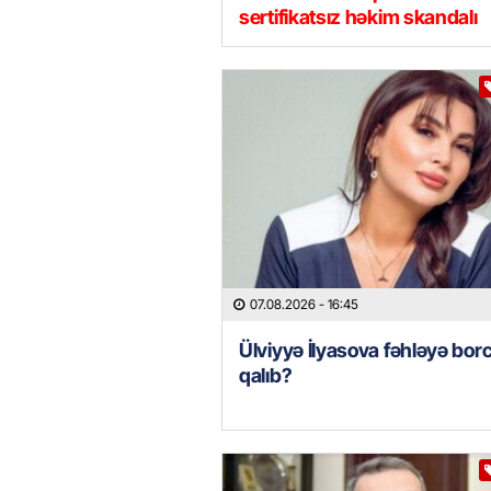
sertifikatsız həkim skandalı
07.08.2026
- 16:45
Ülviyyə İlyasova fəhləyə borc
qalıb?