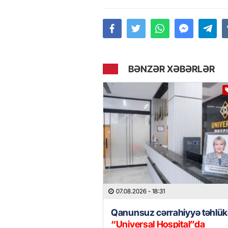
BƏNZƏR XƏBƏRLƏR
07.08.2026
- 18:31
Qanunsuz cərrahiyyə təhlük
“Universal Hospital”da