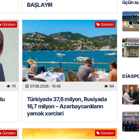
üçün s
BAŞLAYIR
MANŞET
Türkiyə
Pakist
Gündəm
Gündəm
sazişi 
07.08.
ÖZƏL
Tramp 
imtina 
ehtiyac
DİASP
07.08.
111
07.08.2026
- 15:45
94
lu
Türkiyədə 37,6 milyon, Rusiyada
ÖZƏL
16,7 milyon – Azərbaycanlıların
İki fut
yemək xərcləri
ETDİ:
B
07.08.
Gündəm
Gündəm
GÜNDƏM