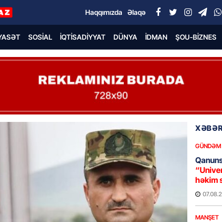
Haqqımızda
Əlaqə
YASƏT
SOSIAL
İQTISADIYYAT
DÜNYA
İDMAN
ŞOU-BIZNES
XƏBƏR
GÜNDƏM
Qanuns
“Univer
həkim 
07.08.
MANŞET