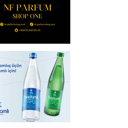
2026
- 14:00
103
in avtomobildə Paşinyana nə
2026
- 13:45
99
entdən Abel Məhərrəmovun oğlu
ğlı SƏRƏNCAM
2026
- 13:30
96
ntdən Xəzər Fərhadov ilə bağlı
NCAM
2026
- 13:15
75