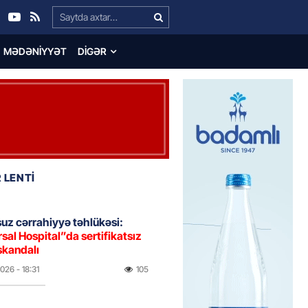
Search…
MƏDƏNIYYƏT
DIGƏR
 LENTİ
uz cərrahiyyə təhlükəsi:
sal Hospital”da sertifikatsız
skandalı
2026
- 18:31
105