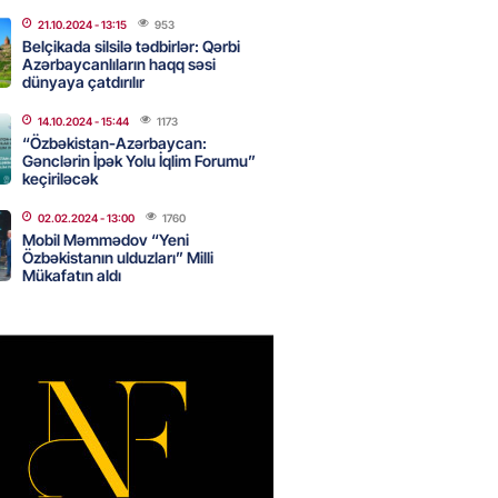
canda sabah 39 dərəcə isti
21.10.2024
- 13:15
953
Belçikada silsilə tədbirlər: Qərbi
Azərbaycanlıların haqq səsi
2026
- 14:30
98
dünyaya çatdırılır
14.10.2024
- 15:44
1173
“Özbəkistan-Azərbaycan:
Gənclərin İpək Yolu İqlim Forumu”
 Biznes-dən mikro biznes
keçiriləcək
nə 5%-dək endirim
2026
- 14:28
94
02.02.2024
- 13:00
1760
Mobil Məmmədov “Yeni
Özbəkistanın ulduzları” Milli
Mükafatın aldı
ıtda avtomobil qaçıran və
kdə mobil telefon oğurlayan
 saxlanılıb
2026
- 14:15
101
 karta istədiyiniz qədər
 edə bilərsiniz – VİDEO