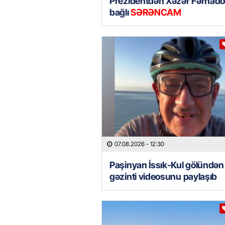
Prezidentdən Xəzər Fərhadov
bağlı
SƏRƏNCAM
07.08.2026
- 12:30
Paşinyan İssık-Kul gölündən
gəzinti videosunu paylaşıb