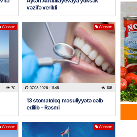
 ilə
Aytən Abdullayevaya yüksək
Azərba
vəzifə verildi
yaradıl
07.08.
Gündəm
Gündəm
GÜNDƏM
Aytən 
verildi
07.08.
GÜNDƏM
Paşinya
videos
70
07.08.2026
- 11:45
105
07.08.
13 stomatoloq məsuliyyətə cəlb
edilib – Rəsmi
HADISƏ
Sabunç
dəyərin
Gündəm
Gündəm
şəxs sa