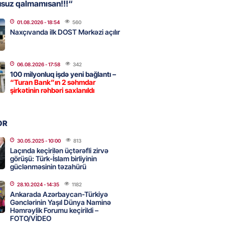
usuz qalmamısan!!!“
01.08.2026
- 18:54
560
, Səudiyyə Ərəbistanı və
Naxçıvanda ilk DOST Mərkəzi açılır
an arasında Məkkə müdafiə
imzalanıb
2026
- 15:15
81
06.08.2026
- 17:58
342
100 milyonluq işdə yeni bağlantı –
“Turan Bank”ın 2 səhmdar
şirkətinin rəhbəri saxlanıldı
Ukraynaya bu silahı verməkdən
etdi: ABŞ-ın özünün bu raketlərə
ı var
OR
2026
- 15:00
93
30.05.2025
- 10:00
813
Laçında keçirilən üçtərəfli zirvə
görüşü: Türk-İslam birliyinin
güclənməsinin təzahürü
bolçu İran millisindən İMTİNA
u ölkəni seçdilər
28.10.2024
- 14:35
1182
Ankarada Azərbaycan-Türkiyə
2026
- 14:45
100
Gənclərinin Yaşıl Dünya Naminə
Həmrəylik Forumu keçirildi –
FOTO/VİDEO