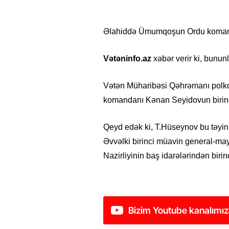
Əlahiddə Ümumqoşun Ordu komanda
Vətəninfo.az
xəbər verir ki, bunun
Vətən Müharibəsi Qəhrəmanı pol
komandanı Kənan Seyidovun birinci
Qeyd edək ki, T.Hüseynov bu təyin
Əvvəlki birinci müavin general-ma
Nazirliyinin baş idarələrindən biri
Bizim Youtube kanalımız