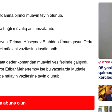
günə xə
07.08.
nına birinci müavin təyin olunub.
BANNER
Çin qız
la bağlı müvafiq əmr imzalanıb.
07.08.
kovnik Telman Hüseynov Əlahiddə Ümumqoşun Ordu
GÜNDƏM
 müavini vəzifəsinə təsdiqlənib.
Ülviyyə
07.08.
ata qədər komandan müavini vəzifəsində çalışırdı.
07.08.
95 yaşl
yor Etibar Məhərrəmov isə bu yaxınlarda Müdafiə
MANŞET
qalmaq
ndə müavin vəzifəsinə təyin olunub.
xərcləd
“Birgə 
əhəmiy
07.08.
a abunə olun
İDMAN
Albani