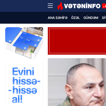
ANA SƏHIFƏ
ÖZƏL
GÜNDƏM
SI