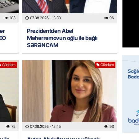
07.08.
103
07.08.2026
- 13:30
96
MANŞET
Mişust
ər
Prezidentdən Abel
deyib?
DEO
Məhərrəmovun oğlu ilə bağlı
07.08.
SƏRƏNCAM
GÜNDƏM
Gündəm
Gündəm
Prezid
ilə ba
07.08.
GÜNDƏM
Prezide
SƏRƏ
07.08.
75
07.08.2026
- 12:45
93
ÖZƏL