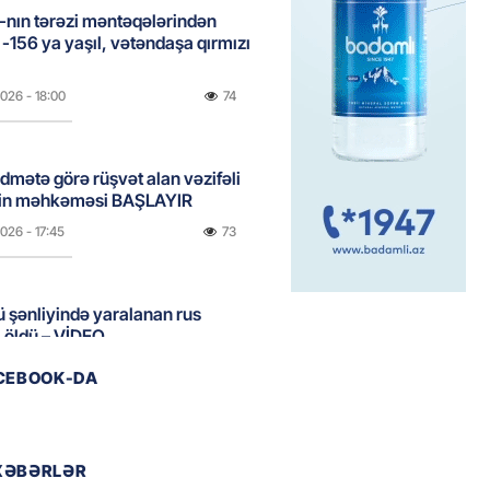
nın tərəzi məntəqələrindən
 -156 ya yaşıl, vətəndaşa qırmızı
2026
- 18:00
74
idmətə görə rüşvət alan vəzifəli
rin məhkəməsi BAŞLAYIR
2026
- 17:45
73
 şənliyində yaralanan rus
 öldü – VİDEO
2026
- 17:30
102
ACEBOOK-DA
ı qadının milyonluq mirası ilə
almaqal: 546 min manatı 20
XƏBƏRLƏR