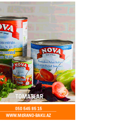
ycanda Media və Yayım Şurası
dı
2026
- 13:00
77
Abdullayevaya yüksək vəzifə
2026
- 12:45
93
n İssık-Kul gölündən gəzinti
unu paylaşıb
2026
- 12:30
70
u rayonunda 70 min manat
də elektrik naqilləri oğurlayan
xlanılıb