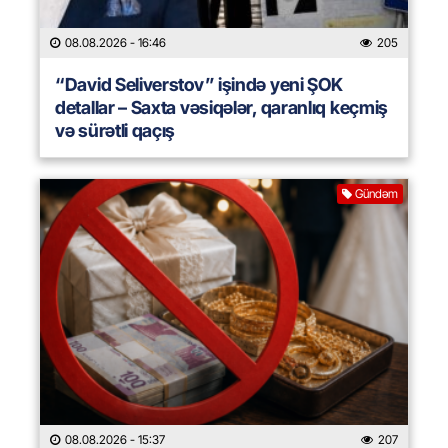
08.08.2026
- 16:46
205
“David Seliverstov” işində yeni ŞOK
detallar – Saxta vəsiqələr, qaranlıq keçmiş
və sürətli qaçış
Gündəm
08.08.2026
- 15:37
207