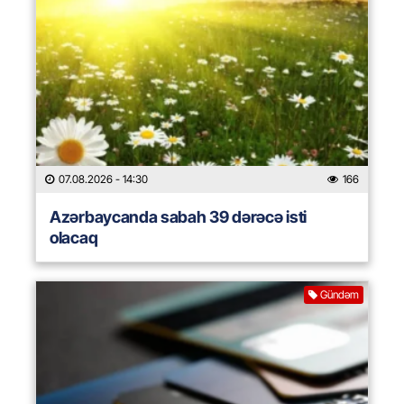
07.08.2026
- 14:30
166
Azərbaycanda sabah 39 dərəcə isti
olacaq
Gündəm