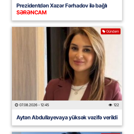
Prezidentdən Xəzər Fərhadov ilə bağlı
SƏRƏNCAM
Gündəm
07.08.2026
- 12:45
122
Aytən Abdullayevaya yüksək vəzifə verildi