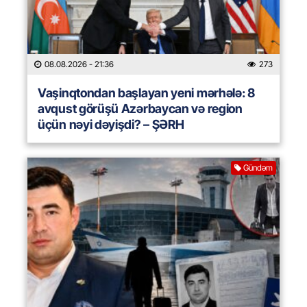
08.08.2026
- 21:36
273
Vaşinqtondan başlayan yeni mərhələ: 8
avqust görüşü Azərbaycan və region
üçün nəyi dəyişdi? – ŞƏRH
Gündəm