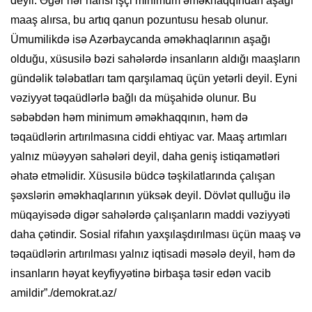
deyil. Əgər hər hansı işçi minimum əməkhaqqından aşağı
maaş alırsa, bu artıq qanun pozuntusu hesab olunur.
Ümumilikdə isə Azərbaycanda əməkhaqlarının aşağı
olduğu, xüsusilə bəzi sahələrdə insanların aldığı maaşların
gündəlik tələbatları tam qarşılamaq üçün yetərli deyil. Eyni
vəziyyət təqaüdlərlə bağlı da müşahidə olunur. Bu
səbəbdən həm minimum əməkhaqqının, həm də
təqaüdlərin artırılmasına ciddi ehtiyac var. Maaş artımları
yalnız müəyyən sahələri deyil, daha geniş istiqamətləri
əhatə etməlidir. Xüsusilə büdcə təşkilatlarında çalışan
şəxslərin əməkhaqlarının yüksək deyil. Dövlət qulluğu ilə
müqayisədə digər sahələrdə çalışanların maddi vəziyyəti
daha çətindir. Sosial rifahın yaxşılaşdırılması üçün maaş və
təqaüdlərin artırılması yalnız iqtisadi məsələ deyil, həm də
insanların həyat keyfiyyətinə birbaşa təsir edən vacib
amildir”./demokrat.az/