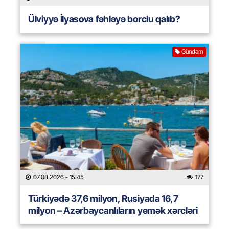
Ülviyyə İlyasova fəhləyə borclu qalıb?
Gündəm
07.08.2026
- 15:45
177
Türkiyədə 37,6 milyon, Rusiyada 16,7
milyon – Azərbaycanlıların yemək xərcləri