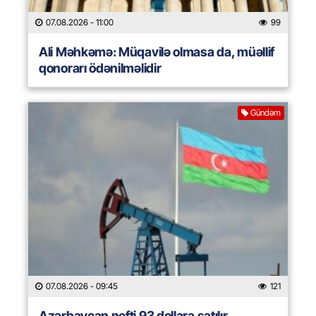
07.08.2026
- 11:00
99
Ali Məhkəmə: Müqavilə olmasa da, müəllif
qonorarı ödənilməlidir
Gündəm
07.08.2026
- 09:45
121
Azərbaycan nefti 93 dollara satılır