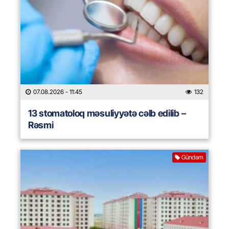
07.08.2026
- 11:45
132
13 stomatoloq məsuliyyətə cəlb edilib –
Rəsmi
Gündəm