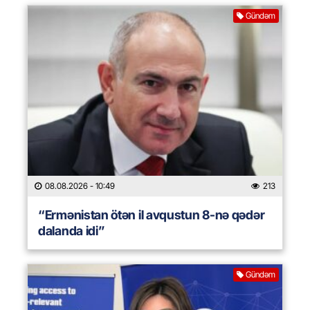
Gündəm
08.08.2026
- 10:49
213
“Ermənistan ötən il avqustun 8-nə qədər
dalanda idi”
Gündəm