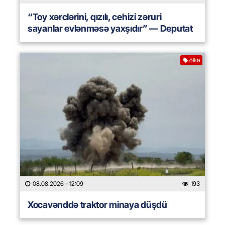
“Toy xərclərini, qızılı, cehizi zəruri
sayanlar evlənməsə yaxşıdır” — Deputat
ölkə
08.08.2026
- 12:09
193
Xocavənddə traktor minaya düşdü