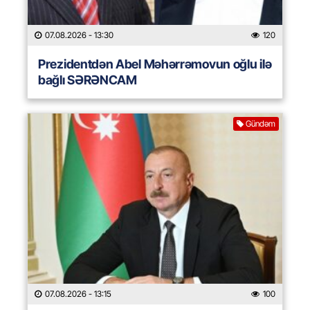
07.08.2026
- 13:30
120
Prezidentdən Abel Məhərrəmovun oğlu ilə
bağlı SƏRƏNCAM
Gündəm
07.08.2026
- 13:15
100