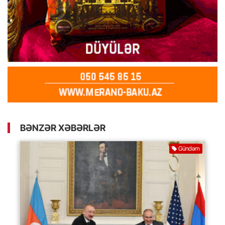
BƏNZƏR XƏBƏRLƏR
Gündəm