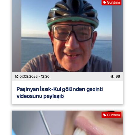
Gündəm
07.08.2026
- 12:30
96
Paşinyan İssık-Kul gölündən gəzinti
videosunu paylaşıb
Gündəm