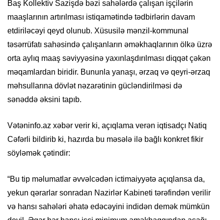
Baş Kollektiv Sazişdə bəzi sahələrdə çalışan işçilərin
maaşlarının artırılması istiqamətində tədbirlərin davam
etdiriləcəyi qeyd olunub. Xüsusilə mənzil-kommunal
təsərrüfatı sahəsində çalışanların əməkhaqlarının ölkə üzrə
orta aylıq maaş səviyyəsinə yaxınlaşdırılması diqqət çəkən
məqamlardan biridir. Bununla yanaşı, ərzaq və qeyri-ərzaq
məhsullarına dövlət nəzarətinin gücləndirilməsi də
sənəddə əksini tapıb.
Vətəninfo.az xəbər verir ki, açıqlama verən iqtisadçı Natiq
Cəfərli bildirib ki, hazırda bu məsələ ilə bağlı konkret fikir
söyləmək çətindir:
“Bu tip məlumatlar əvvəlcədən ictimaiyyətə açıqlansa da,
yekun qərarlar sonradan Nazirlər Kabineti tərəfindən verilir
və hansı sahələri əhatə edəcəyini indidən demək mümkün