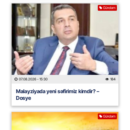
Gündəm
07.08.2026
- 15:30
184
Malayziyada yeni səfirimiz kimdir? –
Dosye
Gündəm