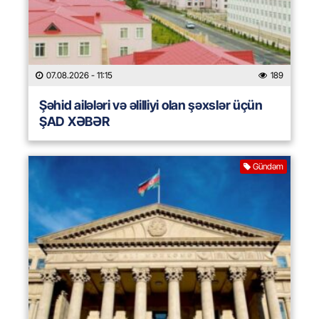
07.08.2026
- 11:15
189
Şəhid ailələri və əlilliyi olan şəxslər üçün
ŞAD XƏBƏR
Gündəm