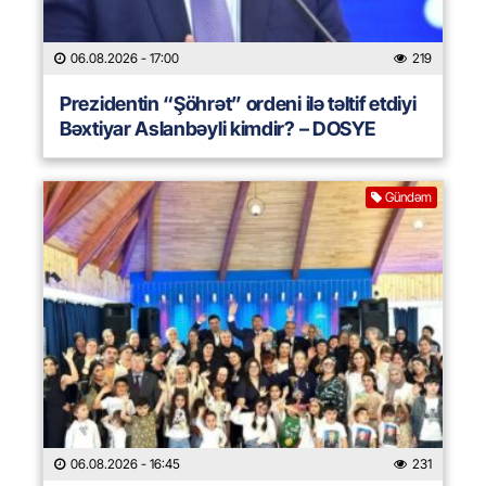
06.08.2026
- 17:00
219
Prezidentin “Şöhrət” ordeni ilə təltif etdiyi
Bəxtiyar Aslanbəyli kimdir? – DOSYE
Gündəm
06.08.2026
- 16:45
231