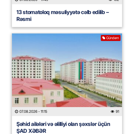
13 stomatoloq məsuliyyətə cəlb edilib –
Rəsmi
Gündəm
07.08.2026
- 11:15
91
Şəhid ailələri və əlilliyi olan şəxslər üçün
ŞAD XƏBƏR