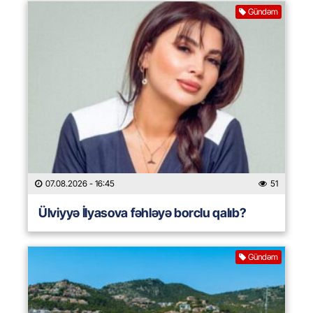
Gündəm
07.08.2026
- 16:45
51
Ülviyyə İlyasova fəhləyə borclu qalıb?
Gündəm