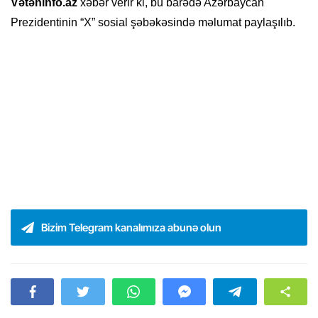
Vətəninfo.az
xəbər verir ki, bu barədə Azərbaycan
Prezidentinin “X” sosial şəbəkəsində məlumat paylaşılıb.
Bizim Telegram kanalımıza abunə olun