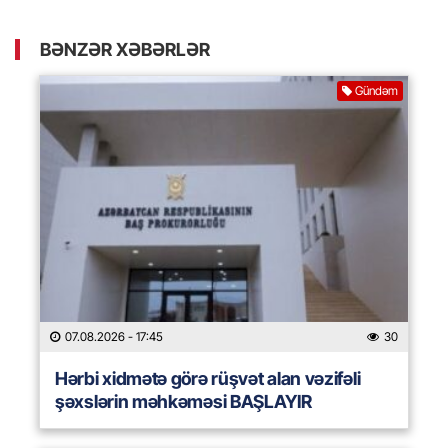
BƏNZƏR XƏBƏRLƏR
Gündəm
07.08.2026
- 17:45
30
Hərbi xidmətə görə rüşvət alan vəzifəli
şəxslərin məhkəməsi BAŞLAYIR