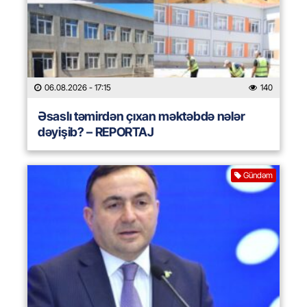
06.08.2026
- 17:15
140
Əsaslı təmirdən çıxan məktəbdə nələr
dəyişib? – REPORTAJ
Gündəm