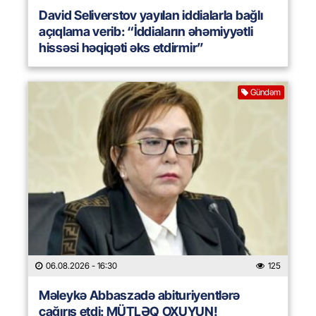
David Seliverstov yayılan iddialarla bağlı
açıqlama verib: “İddiaların əhəmiyyətli
hissəsi həqiqəti əks etdirmir”
Gündəm
06.08.2026
- 16:30
125
Məleykə Abbaszadə abituriyentlərə
çağırış etdi: MÜTLƏQ OXUYUN!