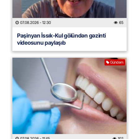
07.08.2026
- 12:30
65
Paşinyan İssık-Kul gölündən gəzinti
videosunu paylaşıb
Gündəm
07.08.2026
- 11:45
102