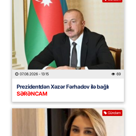
07.08.2026
- 13:15
69
Prezidentdən Xəzər Fərhadov ilə bağlı
SƏRƏNCAM
Gündəm