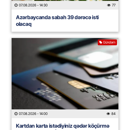
07.08.2026
- 14:30
77
Azərbaycanda sabah 39 dərəcə isti
olacaq
Gündəm
07.08.2026
- 14:00
84
Kartdan karta istədiyiniz qədər köçürmə