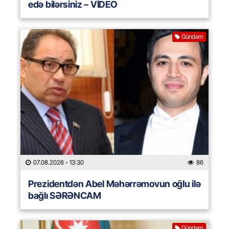
edə bilərsiniz – VİDEO
Gündəm
07.08.2026
- 13:30
86
Prezidentdən Abel Məhərrəmovun oğlu ilə
bağlı SƏRƏNCAM
Gündəm