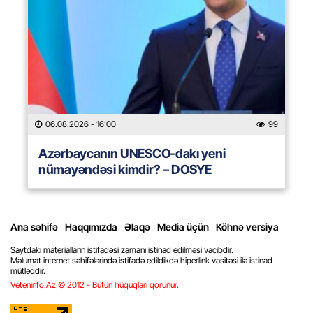
06.08.2026
- 16:00
99
Azərbaycanın UNESCO-dakı yeni
nümayəndəsi kimdir? – DOSYE
Ana səhifə
Haqqımızda
Əlaqə
Media üçün
Köhnə versiya
Saytdakı materialların istifadəsi zamanı istinad edilməsi vacibdir.
Məlumat internet səhifələrində istifadə edildikdə hiperlink vasitəsi ilə istinad
mütləqdir.
Veteninfo.Az © 2012 - Bütün hüquqları qorunur.