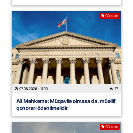
Gündəm
07.08.2026
- 11:00
77
Ali Məhkəmə: Müqavilə olmasa da, müəllif
qonorarı ödənilməlidir
Gündəm