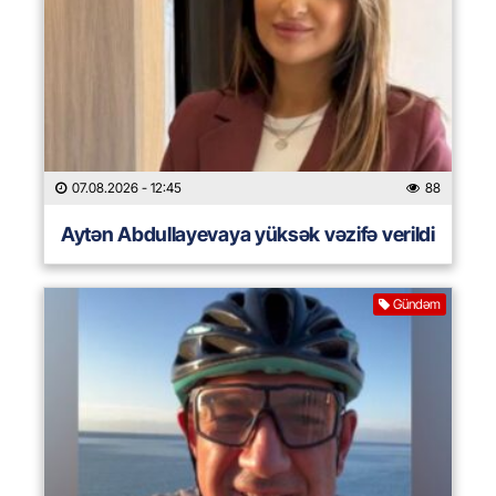
07.08.2026
- 12:45
88
Aytən Abdullayevaya yüksək vəzifə verildi
Gündəm