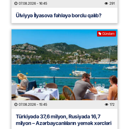
07.08.2026
- 16:45
291
Ülviyyə İlyasova fəhləyə borclu qalıb?
Gündəm
07.08.2026
- 15:45
172
Türkiyədə 37,6 milyon, Rusiyada 16,7
milyon – Azərbaycanlıların yemək xərcləri