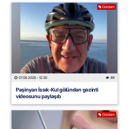
Gündəm
07.08.2026
- 12:30
89
Paşinyan İssık-Kul gölündən gəzinti
videosunu paylaşıb
Gündəm