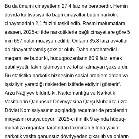
Bu da ümumi cinayətlərin 27,4 faizinə bərabərdir. Həmin
dövrdə kultivasiya ilə bağlı cinayətlər bütün narkotik
cinayətlərinin 2,1 faizini təşkil edib. Rəsmi məlumatlara
əsasən, 2025-ci ildə narkotiklərlə bağlı cinayətlərə görə 5
min 657 nəfər müəyyən edilib. Onların 35,8 faizi əvvəllər
də cinayət törətmiş şəxslər olub. Daha narahatedici
məqam isə budur ki, hüquqpozanların 60,9 faizi əmək
qabiliyyətli, lakin işləməyən və təhsil almayan şəxslərdir.
Bu statistika narkotik biznesinin sosial problemlərdən və
işsizliyin yaratdığı risklərdən istifadə etdiyini göstərir”.
Arzu Nağıyev bildirib ki, Narkomanlığa və Narkotik
Vasitələrin Qanunsuz Dövriyyəsinə Qarşı Mübarizə üzrə
Dövlət Komissiyasının açıqladığı rəqəmlər də problemin
miqyasını ortaya qoyur: “2025-ci ilin ilk 9 ayında hüquq-
mühafizə orqanları tərəfindən təxminən 6 tona yaxın
narkotik vasitə qanunsuz dövriyyədən çıxarılıb və onların