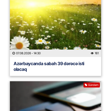
07.08.2026
- 14:30
161
Azərbaycanda sabah 39 dərəcə isti
olacaq
Gündəm