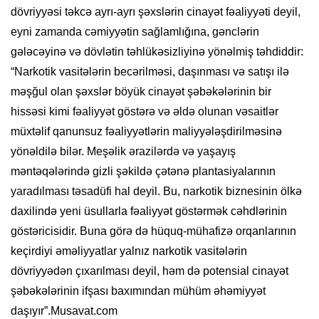
dövriyyəsi təkcə ayrı-ayrı şəxslərin cinayət fəaliyyəti deyil,
eyni zamanda cəmiyyətin sağlamlığına, gənclərin
gələcəyinə və dövlətin təhlükəsizliyinə yönəlmiş təhdiddir:
“Narkotik vasitələrin becərilməsi, daşınması və satışı ilə
məşğul olan şəxslər böyük cinayət şəbəkələrinin bir
hissəsi kimi fəaliyyət göstərə və əldə olunan vəsaitlər
müxtəlif qanunsuz fəaliyyətlərin maliyyələşdirilməsinə
yönəldilə bilər. Meşəlik ərazilərdə və yaşayış
məntəqələrində gizli şəkildə çətənə plantasiyalarının
yaradılması təsadüfi hal deyil. Bu, narkotik biznesinin ölkə
daxilində yeni üsullarla fəaliyyət göstərmək cəhdlərinin
göstəricisidir. Buna görə də hüquq-mühafizə orqanlarının
keçirdiyi əməliyyatlar yalnız narkotik vasitələrin
dövriyyədən çıxarılması deyil, həm də potensial cinayət
şəbəkələrinin ifşası baxımından mühüm əhəmiyyət
daşıyır”.Musavat.com