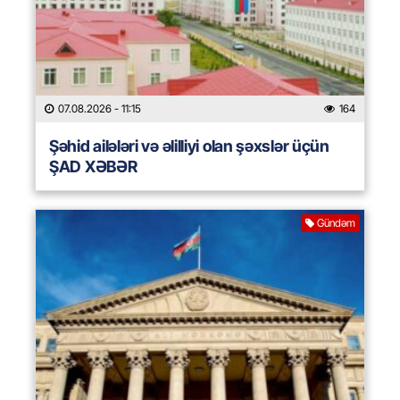
07.08.2026
- 11:15
164
Şəhid ailələri və əlilliyi olan şəxslər üçün
ŞAD XƏBƏR
Gündəm