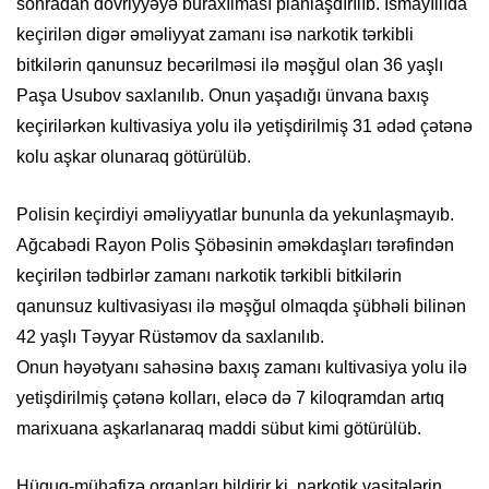
sonradan dövriyyəyə buraxılması planlaşdırılıb. İsmayıllıda
keçirilən digər əməliyyat zamanı isə narkotik tərkibli
bitkilərin qanunsuz becərilməsi ilə məşğul olan 36 yaşlı
Paşa Usubov saxlanılıb. Onun yaşadığı ünvana baxış
keçirilərkən kultivasiya yolu ilə yetişdirilmiş 31 ədəd çətənə
kolu aşkar olunaraq götürülüb.
Polisin keçirdiyi əməliyyatlar bununla da yekunlaşmayıb.
Ağcabədi Rayon Polis Şöbəsinin əməkdaşları tərəfindən
keçirilən tədbirlər zamanı narkotik tərkibli bitkilərin
qanunsuz kultivasiyası ilə məşğul olmaqda şübhəli bilinən
42 yaşlı Təyyar Rüstəmov da saxlanılıb.
Onun həyətyanı sahəsinə baxış zamanı kultivasiya yolu ilə
yetişdirilmiş çətənə kolları, eləcə də 7 kiloqramdan artıq
marixuana aşkarlanaraq maddi sübut kimi götürülüb.
Hüquq-mühafizə orqanları bildirir ki, narkotik vasitələrin