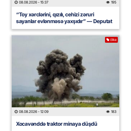
08.08.2026
- 15:37
195
“Toy xərclərini, qızılı, cehizi zəruri
sayanlar evlənməsə yaxşıdır” — Deputat
ölkə
08.08.2026
- 12:09
183
Xocavənddə traktor minaya düşdü