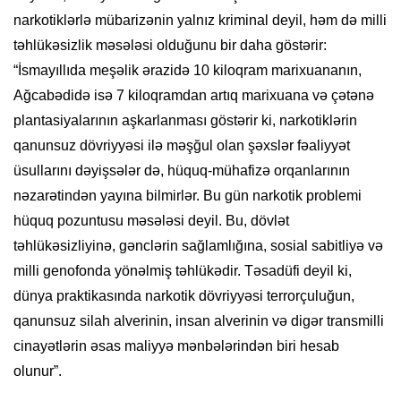
narkotiklərlə mübarizənin yalnız kriminal deyil, həm də milli
təhlükəsizlik məsələsi olduğunu bir daha göstərir:
“İsmayıllıda meşəlik ərazidə 10 kiloqram marixuananın,
Ağcabədidə isə 7 kiloqramdan artıq marixuana və çətənə
plantasiyalarının aşkarlanması göstərir ki, narkotiklərin
qanunsuz dövriyyəsi ilə məşğul olan şəxslər fəaliyyət
üsullarını dəyişsələr də, hüquq-mühafizə orqanlarının
nəzarətindən yayına bilmirlər. Bu gün narkotik problemi
hüquq pozuntusu məsələsi deyil. Bu, dövlət
təhlükəsizliyinə, gənclərin sağlamlığına, sosial sabitliyə və
milli genofonda yönəlmiş təhlükədir. Təsadüfi deyil ki,
dünya praktikasında narkotik dövriyyəsi terrorçuluğun,
qanunsuz silah alverinin, insan alverinin və digər transmilli
cinayətlərin əsas maliyyə mənbələrindən biri hesab
olunur”.