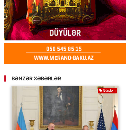
BƏNZƏR XƏBƏRLƏR
Gündəm