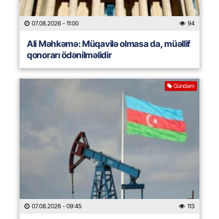
07.08.2026
- 11:00
94
Ali Məhkəmə: Müqavilə olmasa da, müəllif
qonorarı ödənilməlidir
Gündəm
07.08.2026
- 09:45
113