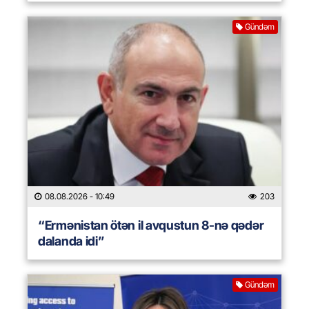
Gündəm
08.08.2026
- 10:49
203
“Ermənistan ötən il avqustun 8-nə qədər
dalanda idi”
Gündəm