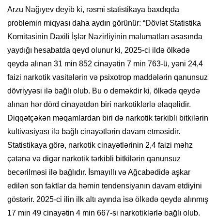
Arzu Nağıyev deyib ki, rəsmi statistikaya baxdıqda
problemin miqyası daha aydın görünür: “Dövlət Statistika
Komitəsinin Daxili İşlər Nazirliyinin məlumatları əsasında
yaydığı hesabatda qeyd olunur ki, 2025-ci ildə ölkədə
qeydə alınan 31 min 852 cinayətin 7 min 763-ü, yəni 24,4
faizi narkotik vasitələrin və psixotrop maddələrin qanunsuz
dövriyyəsi ilə bağlı olub. Bu o deməkdir ki, ölkədə qeydə
alınan hər dörd cinayətdən biri narkotiklərlə əlaqəlidir.
Diqqətçəkən məqamlardan biri də narkotik tərkibli bitkilərin
kultivasiyası ilə bağlı cinayətlərin davam etməsidir.
Statistikaya görə, narkotik cinayətlərinin 2,4 faizi məhz
çətənə və digər narkotik tərkibli bitkilərin qanunsuz
becərilməsi ilə bağlıdır. İsmayıllı və Ağcabədidə aşkar
edilən son faktlar da həmin tendensiyanın davam etdiyini
göstərir. 2025-ci ilin ilk altı ayında isə ölkədə qeydə alınmış
17 min 49 cinayətin 4 min 667-si narkotiklərlə bağlı olub.