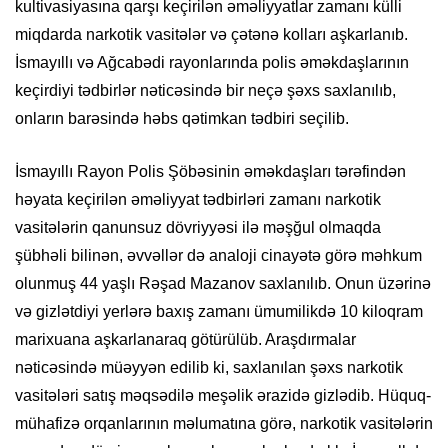
kultivasiyasına qarşı keçirilən əməliyyatlar zamanı külli
miqdarda narkotik vasitələr və çətənə kolları aşkarlanıb.
İsmayıllı və Ağcabədi rayonlarında polis əməkdaşlarının
keçirdiyi tədbirlər nəticəsində bir neçə şəxs saxlanılıb,
onların barəsində həbs qətimkan tədbiri seçilib.
İsmayıllı Rayon Polis Şöbəsinin əməkdaşları tərəfindən
həyata keçirilən əməliyyat tədbirləri zamanı narkotik
vasitələrin qanunsuz dövriyyəsi ilə məşğul olmaqda
şübhəli bilinən, əvvəllər də analoji cinayətə görə məhkum
olunmuş 44 yaşlı Rəşad Mazanov saxlanılıb. Onun üzərinə
və gizlətdiyi yerlərə baxış zamanı ümumilikdə 10 kiloqram
marixuana aşkarlanaraq götürülüb. Araşdırmalar
nəticəsində müəyyən edilib ki, saxlanılan şəxs narkotik
vasitələri satış məqsədilə meşəlik ərazidə gizlədib. Hüquq-
mühafizə orqanlarının məlumatına görə, narkotik vasitələrin