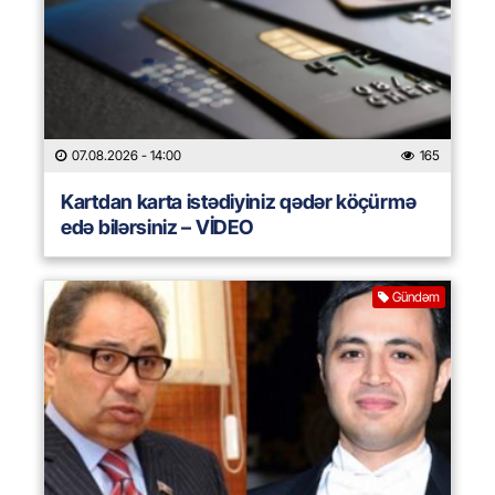
07.08.2026
- 14:00
165
Kartdan karta istədiyiniz qədər köçürmə
edə bilərsiniz – VİDEO
Gündəm