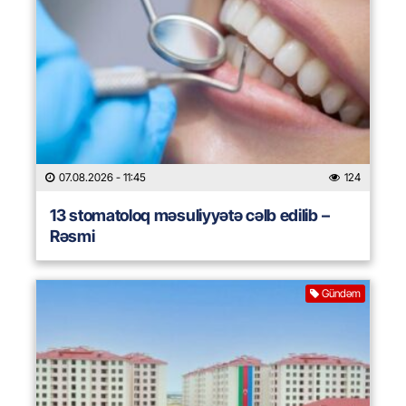
07.08.2026
- 11:45
124
13 stomatoloq məsuliyyətə cəlb edilib –
Rəsmi
Gündəm