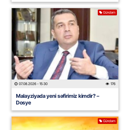
Gündəm
07.08.2026
- 15:30
176
Malayziyada yeni səfirimiz kimdir? –
Dosye
Gündəm