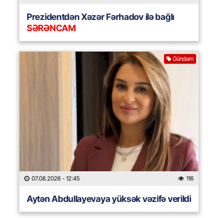
Prezidentdən Xəzər Fərhadov ilə bağlı
SƏRƏNCAM
Gündəm
07.08.2026
- 12:45
116
Aytən Abdullayevaya yüksək vəzifə verildi