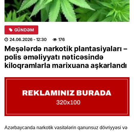
GÜNDƏM
24.06.2026
- 12:30
176
Meşələrdə narkotik plantasiyaları –
polis əməliyyatı nəticəsində
kiloqramlarla marixuana aşkarlandı
Azərbaycanda narkotik vasitələrin qanunsuz dövriyyəsi və