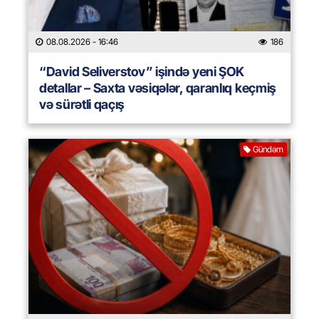
08.08.2026
- 16:46
186
“David Seliverstov” işində yeni ŞOK
detallar – Saxta vəsiqələr, qaranlıq keçmiş
və sürətli qaçış
Gündəm