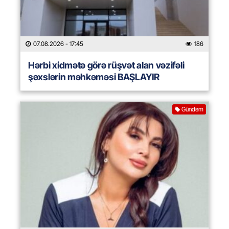
07.08.2026
- 17:45
186
Hərbi xidmətə görə rüşvət alan vəzifəli
şəxslərin məhkəməsi BAŞLAYIR
Gündəm