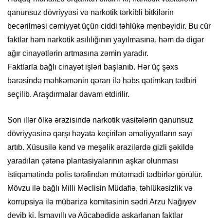
qanunsuz dövriyyəsi və narkotik tərkibli bitkilərin
becərilməsi cəmiyyət üçün ciddi təhlükə mənbəyidir. Bu cür
faktlar həm narkotik asılılığının yayılmasına, həm də digər
ağır cinayətlərin artmasına zəmin yaradır.
Faktlarla bağlı cinayət işləri başlanıb. Hər üç şəxs
barəsində məhkəmənin qərarı ilə həbs qətimkan tədbiri
seçilib. Araşdırmalar davam etdirilir.
Son illər ölkə ərazisində narkotik vasitələrin qanunsuz
dövriyyəsinə qarşı həyata keçirilən əməliyyatların sayı
artıb. Xüsusilə kənd və meşəlik ərazilərdə gizli şəkildə
yaradılan çətənə plantasiyalarının aşkar olunması
istiqamətində polis tərəfindən mütəmadi tədbirlər görülür.
Mövzu ilə bağlı Milli Məclisin Müdafiə, təhlükəsizlik və
korrupsiya ilə mübarizə komitəsinin sədri Arzu Nağıyev
deyib ki, İsmayıllı və Ağcabədidə aşkarlanan faktlar