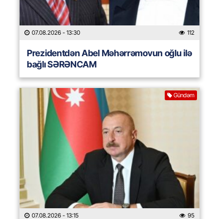
07.08.2026
- 13:30
112
Prezidentdən Abel Məhərrəmovun oğlu ilə
bağlı SƏRƏNCAM
Gündəm
07.08.2026
- 13:15
95