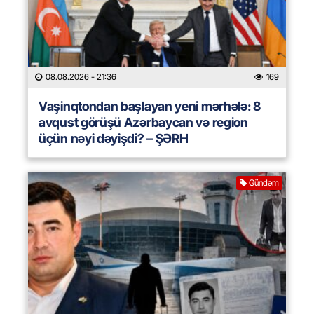
08.08.2026
- 21:36
169
Vaşinqtondan başlayan yeni mərhələ: 8
avqust görüşü Azərbaycan və region
üçün nəyi dəyişdi? – ŞƏRH
Gündəm