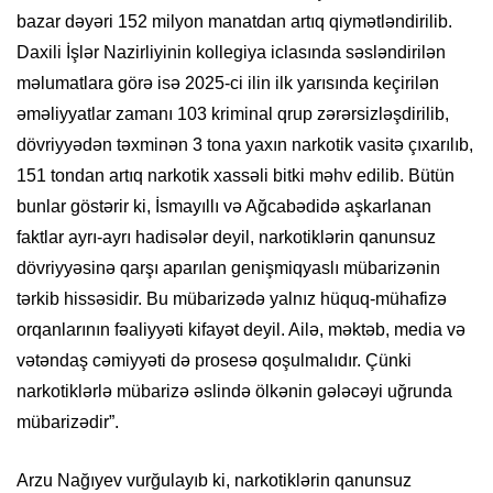
bazar dəyəri 152 milyon manatdan artıq qiymətləndirilib.
Daxili İşlər Nazirliyinin kollegiya iclasında səsləndirilən
məlumatlara görə isə 2025-ci ilin ilk yarısında keçirilən
əməliyyatlar zamanı 103 kriminal qrup zərərsizləşdirilib,
dövriyyədən təxminən 3 tona yaxın narkotik vasitə çıxarılıb,
151 tondan artıq narkotik xassəli bitki məhv edilib. Bütün
bunlar göstərir ki, İsmayıllı və Ağcabədidə aşkarlanan
faktlar ayrı-ayrı hadisələr deyil, narkotiklərin qanunsuz
dövriyyəsinə qarşı aparılan genişmiqyaslı mübarizənin
tərkib hissəsidir. Bu mübarizədə yalnız hüquq-mühafizə
orqanlarının fəaliyyəti kifayət deyil. Ailə, məktəb, media və
vətəndaş cəmiyyəti də prosesə qoşulmalıdır. Çünki
narkotiklərlə mübarizə əslində ölkənin gələcəyi uğrunda
mübarizədir”.
Arzu Nağıyev vurğulayıb ki, narkotiklərin qanunsuz