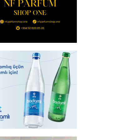
Bakıda yağış yağacaq
2026
- 13:30
106
göndərdiyi tiryək ələ keçdi:
yaya gedirmiş
2026
- 13:15
85
a neft emalı zavodunda yanğın:
ft-Ufaneftexim” dron
ndan sonra alovlanıb
2026
- 13:00
99
ağ” “Dinamo” (Kiyev) matçına
azırlaşıb