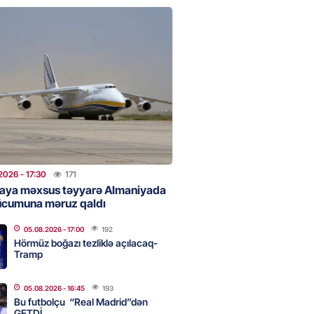
 Bank-ın istiqrazlarına tələbat
ış həcmini üç dəfəyə yaxın
i
2026
- 16:59
192
bolçu “Real Madrid”dən GETDİ
2026
- 16:45
193
2026
- 17:30
171
aya məxsus təyyarə Almaniyada
ücumuna məruz qaldı
 HHQ-nin ilk qadın generalı oldu
05.08.2026
- 17:00
192
2026
- 16:30
195
Hörmüz boğazı tezliklə açılacaq-
Tramp
05.08.2026
- 16:45
193
 və universitetlərə yaxın ev
Bu futbolçu “Real Madrid”dən
ların diqqətinə: Kirayə
GETDİ