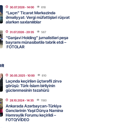
adan İDDİA: Şimali Koreya
30.07.2026
- 14:00
618
a 120 ballistik raket yerləşdirib
“Laçın” Ticarət Mərkəzində
Əməliyyat: Vergi müfəttişləri rüşvət
2026
- 15:15
90
alarkən saxlanılıblar
31.07.2026
- 20:35
567
YYƏT
“Ganjavi Holding” jurnalistləri peşə
canlı musiqi terapevti
bayramı münasibətilə təbrik etdi –
ədə unudulmaz sənət gecəsinə
FOTOLAR
dı – FOTO
2026
- 15:00
116
OR
30.05.2025
- 10:00
810
Laçında keçirilən üçtərəfli zirvə
Hacıyev: Azərbaycan ərazisini
görüşü: Türk-İslam birliyinin
ra qarşı istifadəyə imkan
güclənməsinin təzahürü
z
28.10.2024
- 14:35
1180
2026
- 14:45
85
Ankarada Azərbaycan-Türkiyə
Gənclərinin Yaşıl Dünya Naminə
Həmrəylik Forumu keçirildi –
FOTO/VİDEO
idə mənzil almaq istəyənlər