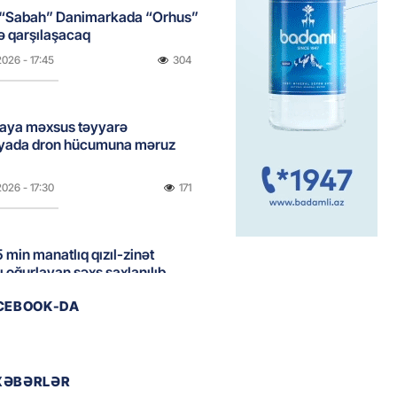
 “Sabah” Danimarkada “Orhus”
lə qarşılaşacaq
2026
- 17:45
304
aya məxsus təyyarə
yada dron hücumuna məruz
2026
- 17:30
171
 min manatlıq qızıl-zinət
ı oğurlayan şəxs saxlanılıb
2026
- 17:15
105
ACEBOOK-DA
boğazı tezliklə açılacaq- Tramp
XƏBƏRLƏR
2026
- 17:00
192