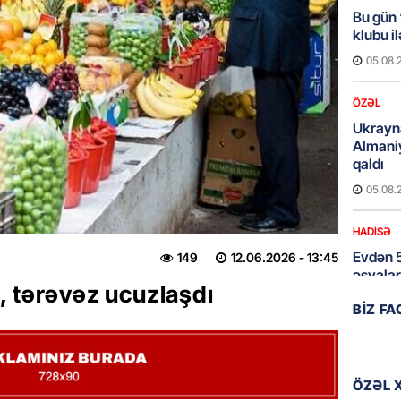
Bu gün
klubu i
05.08.
ÖZƏL
Ukrayn
Almani
qaldı
05.08.
HADISƏ
Evdən 5
149
12.06.2026
- 13:45
əşyalar
, tərəvəz ucuzlaşdı
05.08.
BIZ F
ÖZƏL
Hörmüz 
ÖZƏL 
05.08.