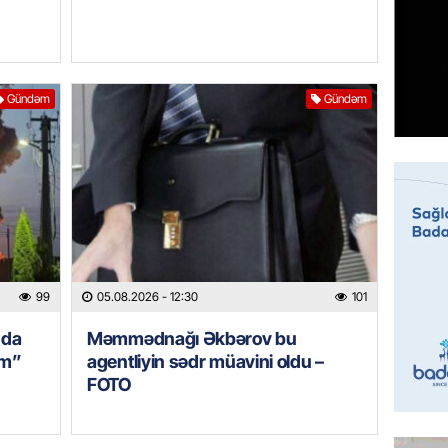
GÜNDƏM
Sabah 
05.08.
Gündəm
Gündəm
ÖZƏL
İranın 
Britani
05.08.
GÜNDƏM
Rusiyad
“Başne
99
05.08.2026
- 12:30
101
hücumu
nda
Məmmədnağı Əkbərov bu
05.08.
im”
agentliyin sədr müavini oldu –
FOTO
İDMAN
“Qarab
yaxşı h