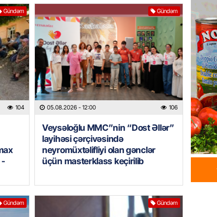
Gündəm
Gündəm
05.08.
GÜNDƏM
Məmməd
sədr mü
05.08.
GÜNDƏM
Milli M
104
05.08.2026
- 12:00
106
Zaqatal
Veysəloğlu MMC”nin “Dost Əllər”
Cimcim
-FOTO
layihəsi çərçivəsində
imax
neyromüxtəlifliyi olan gənclər
05.08.
 -
üçün masterklass keçirilib
GÜNDƏM
Veysəl
layihəs
Gündəm
Gündəm
olan gə