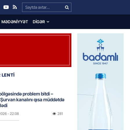
Search…
MƏDƏNIYYƏT
DIGƏR
 LENTİ
bölgəsində problem bitdi –
Şurvan kanalını qısa müddətdə
lədi
2026
- 22:08
281