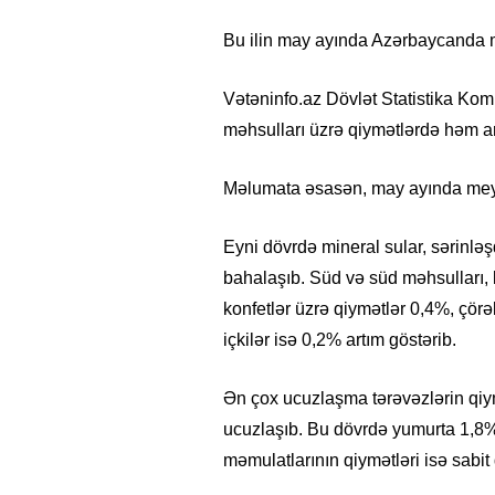
Bu ilin may ayında Azərbaycanda m
Vətəninfo.az Dövlət Statistika Komi
məhsulları üzrə qiymətlərdə həm a
Məlumata əsasən, may ayında meyv
Eyni dövrdə mineral sular, sərinləşd
bahalaşıb. Süd və süd məhsulları, k
konfetlər üzrə qiymətlər 0,4%, çörə
içkilər isə 0,2% artım göstərib.
Ən çox ucuzlaşma tərəvəzlərin qiy
ucuzlaşıb. Bu dövrdə yumurta 1,8%,
məmulatlarının qiymətləri isə sabit 