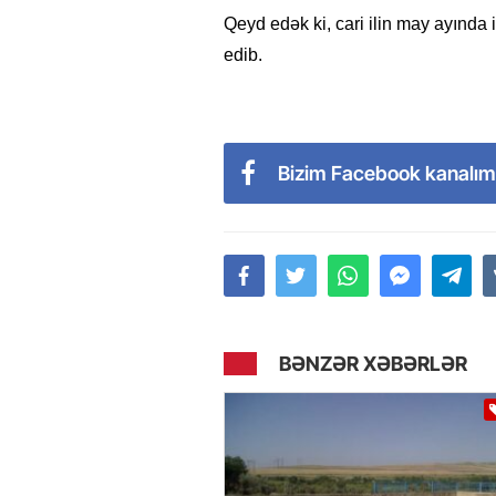
Qeyd edək ki, cari ilin may ayında il
edib.
Bizim Facebook kanalım
BƏNZƏR XƏBƏRLƏR