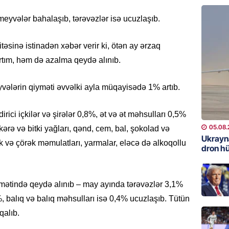
eyvələr bahalaşıb, tərəvəzlər isə ucuzlaşıb.
REKLAM
Kapital
buraxıl
təsinə istinadən xəbər verir ki, ötən ay ərzaq
üstələd
rtım, həm də azalma qeydə alınıb.
05.08.
ələrin qiyməti əvvəlki ayla müqayisədə 1% artıb.
İDMAN
Bu fut
irici içkilər və şirələr 0,8%, ət və ət məhsulları 0,5%
05.08.
05.08.
ərə və bitki yağları, qənd, cem, bal, şokolad və
Ukrayn
k və çörək məmulatları, yarmalar, eləcə də alkoqollu
DÜNYA
dron h
Türkiyə
05.08.
mətində qeydə alınıb – may ayında tərəvəzlər 3,1%
 balıq və balıq məhsulları isə 0,4% ucuzlaşıb. Tütün
GÜNDƏM
qalıb.
Metroya
axtaran