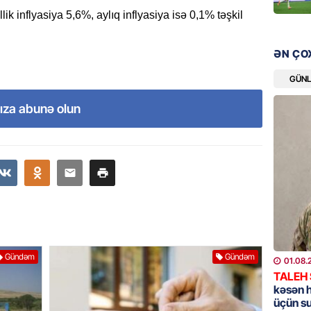
bazarın
lik inflyasiya 5,6%, aylıq inflyasiya isə 0,1% təşkil
05.08.
ƏN ÇO
GÜNDƏM
Türkiyə
GÜN
nazirlə
ıza abunə olun
05.08.
MANŞET
Paşinya
05.08.
HADISƏ
Qəbiris
söydü,
Gündəm
Gündəm
01.08.
05.08.
TALEH
kəsən 
üçün s
BANNER