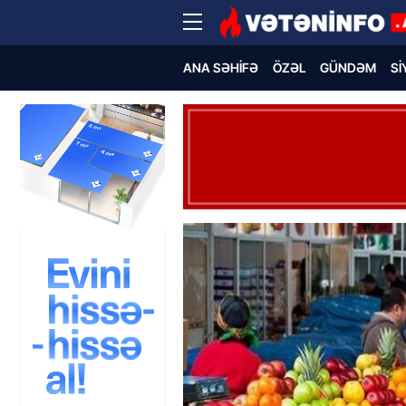
ANA SƏHIFƏ
ÖZƏL
GÜNDƏM
SI