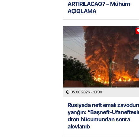
ARTIRILACAQ? – Mühüm
AÇIQLAMA
05.08.2026
- 13:00
Rusiyada neft emalı zavodu
yanğın: “Başneft-Ufaneftex
dron hücumundan sonra
alovlanıb