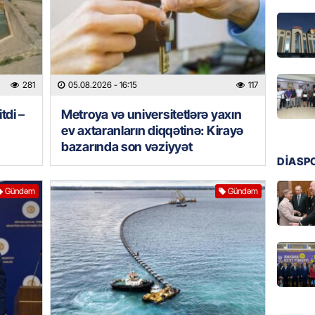
Ukrayn
Rusiyad
05.08.
MƏDƏNI
281
05.08.2026
- 16:15
117
Azərbay
tdi –
Metroya və universitetlərə yaxın
Türkiy
imza at
ev axtaranların diqqətinə: Kirayə
bazarında son vəziyyət
05.08.
DİASP
BANNER
Gündəm
Gündəm
Hikmət 
qonşula
vermə
05.08.
REKLAM
Biləcər