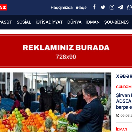
Haqqımızda
Əlaqə
YASƏT
SOSIAL
İQTISADIYYAT
DÜNYA
İDMAN
ŞOU-BIZNES
XƏBƏR
GÜNDƏM
Şirvan 
ADSEA 
bərpa e
05.08.
İDMAN