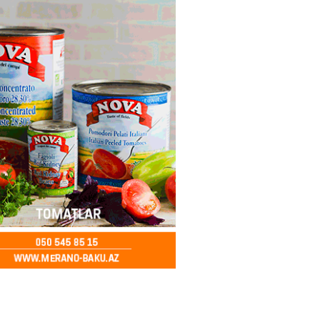
2026
- 12:45
97
nağı Əkbərov bu agentliyin
avini oldu – FOTO
2026
- 12:30
101
əclisin deputatı Asif Əsgərov
anın dağ kəndlərindən biri olan
ax kəndində sakinlərlə görüşdü
LAR
2026
- 12:15
104
oğlu MMC”nin “Dost Əllər”
i çərçivəsində neyromüxtəlifliyi
nclər üçün masterklass keçirilib