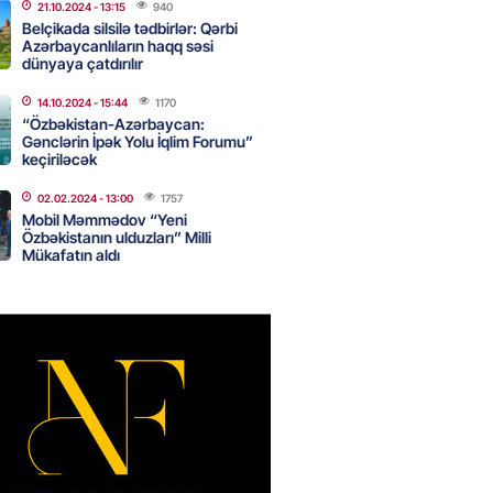
nsı imkanları var?
21.10.2024
- 13:15
940
Belçikada silsilə tədbirlər: Qərbi
2026
- 14:30
84
Azərbaycanlıların haqq səsi
dünyaya çatdırılır
14.10.2024
- 15:44
1170
inin ofisi Pezeşkianın istefası
“Özbəkistan-Azərbaycan:
ı iddiaları təkzib etdi
Gənclərin İpək Yolu İqlim Forumu”
keçiriləcək
2026
- 14:15
116
02.02.2024
- 13:00
1757
Mobil Məmmədov “Yeni
Özbəkistanın ulduzları” Milli
bu canlıların hücumu başlayıb?
Mükafatın aldı
tülər narahatlıq yaratdı: FOTO
2026
- 14:00
98
 PENSİYA VƏ MÜAVİNƏTLƏR
N ARTIRILACAQ? – Mühüm
AMA
2026
- 13:45
134