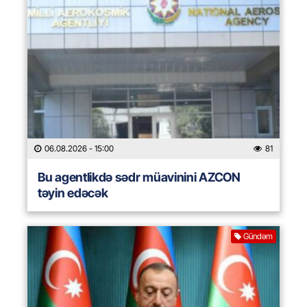
06.08.2026
- 15:00
81
Bu agentlikdə sədr müavinini AZCON
təyin edəcək
Gündəm