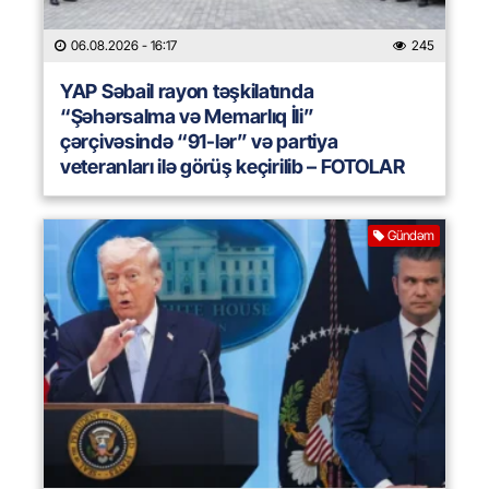
06.08.2026
- 16:17
245
YAP Səbail rayon təşkilatında
“Şəhərsalma və Memarlıq İli”
çərçivəsində “91-lər” və partiya
veteranları ilə görüş keçirilib – FOTOLAR
Gündəm