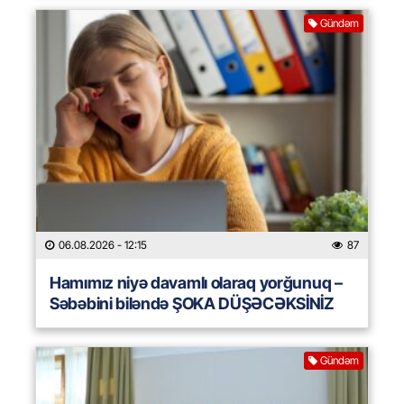
Gündəm
06.08.2026
- 12:15
87
Hamımız niyə davamlı olaraq yorğunuq –
Səbəbini biləndə ŞOKA DÜŞƏCƏKSİNİZ
Gündəm