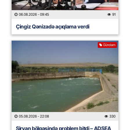
06.08.2026
- 09:45
91
Çingiz Qənizadə açıqlama verdi
Gündəm
05.08.2026
- 22:08
330
Şirvan bölgəsində problem bitdi – ADSEA