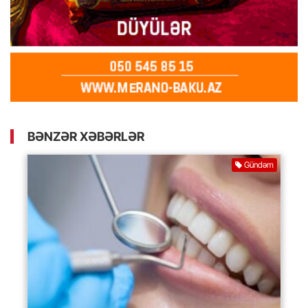
BƏNZƏR XƏBƏRLƏR
Gündəm