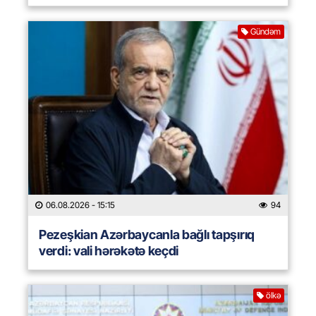
Gündəm
06.08.2026
- 15:15
94
Pezeşkian Azərbaycanla bağlı tapşırıq
verdi: vali hərəkətə keçdi
ölkə