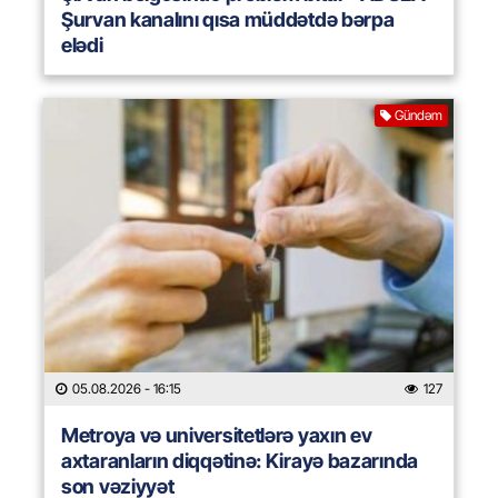
Şurvan kanalını qısa müddətdə bərpa
elədi
Gündəm
05.08.2026
- 16:15
127
Metroya və universitetlərə yaxın ev
axtaranların diqqətinə: Kirayə bazarında
son vəziyyət