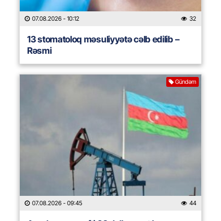
07.08.2026
- 10:12
32
13 stomatoloq məsuliyyətə cəlb edilib –
Rəsmi
Gündəm
07.08.2026
- 09:45
44