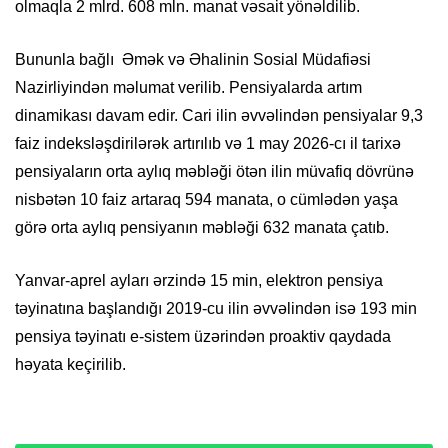
olmaqla 2 mlrd. 608 mln. manat vəsait yönəldilib.
Bununla bağlı Əmək və Əhalinin Sosial Müdafiəsi
Nazirliyindən məlumat verilib. Pensiyalarda artım
dinamikası davam edir. Cari ilin əvvəlindən pensiyalar 9,3
faiz indeksləşdirilərək artırılıb və 1 may 2026-cı il tarixə
pensiyaların orta aylıq məbləği ötən ilin müvafiq dövrünə
nisbətən 10 faiz artaraq 594 manata, o cümlədən yaşa
görə orta aylıq pensiyanın məbləği 632 manata çatıb.
Yanvar-aprel ayları ərzində 15 min, elektron pensiya
təyinatına başlandığı 2019-cu ilin əvvəlindən isə 193 min
pensiya təyinatı e-sistem üzərindən proaktiv qaydada
həyata keçirilib.