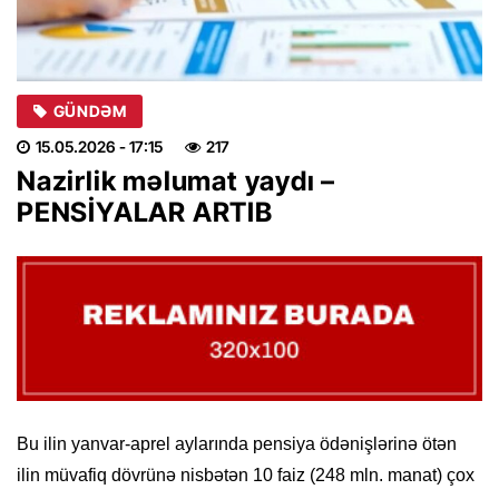
GÜNDƏM
15.05.2026
- 17:15
217
Nazirlik məlumat yaydı –
PENSİYALAR ARTIB
Bu ilin yanvar-aprel aylarında pensiya ödənişlərinə ötən
ilin müvafiq dövrünə nisbətən 10 faiz (248 mln. manat) çox