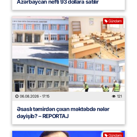
Azərbaycan nefti 93 dollara satılır
Gündəm
06.08.2026
- 17:15
121
Əsaslı təmirdən çıxan məktəbdə nələr
dəyişib? – REPORTAJ
Gündəm