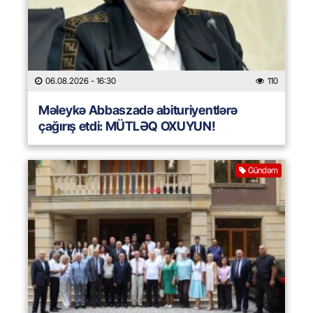
06.08.2026
- 16:30
110
Məleykə Abbaszadə abituriyentlərə
çağırış etdi: MÜTLƏQ OXUYUN!
Gündəm