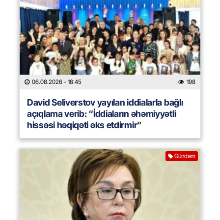
06.08.2026
- 16:45
198
David Seliverstov yayılan iddialarla bağlı
açıqlama verib: “İddiaların əhəmiyyətli
hissəsi həqiqəti əks etdirmir”
Gündəm