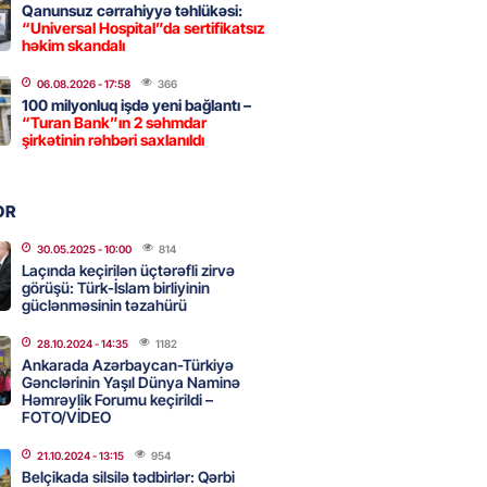
Qanunsuz cərrahiyyə təhlükəsi:
“Universal Hospital”da sertifikatsız
həkim skandalı
 şənliyində yaralanan rus
 öldü – VİDEO
06.08.2026
- 17:58
366
100 milyonluq işdə yeni bağlantı –
2026
- 17:30
264
“Turan Bank”ın 2 səhmdar
şirkətinin rəhbəri saxlanıldı
ı qadının milyonluq mirası ilə
OR
almaqal: 546 min manatı 20
rclədilər
30.05.2025
- 10:00
814
Laçında keçirilən üçtərəfli zirvə
2026
- 17:15
269
görüşü: Türk-İslam birliyinin
güclənməsinin təzahürü
28.10.2024
- 14:35
1182
ıl həmləsinə start verib
Ankarada Azərbaycan-Türkiyə
Gənclərinin Yaşıl Dünya Naminə
2026
- 17:00
254
Həmrəylik Forumu keçirildi –
FOTO/VİDEO
21.10.2024
- 13:15
954
 İlyasova fəhləyə borclu qalıb?
Belçikada silsilə tədbirlər: Qərbi