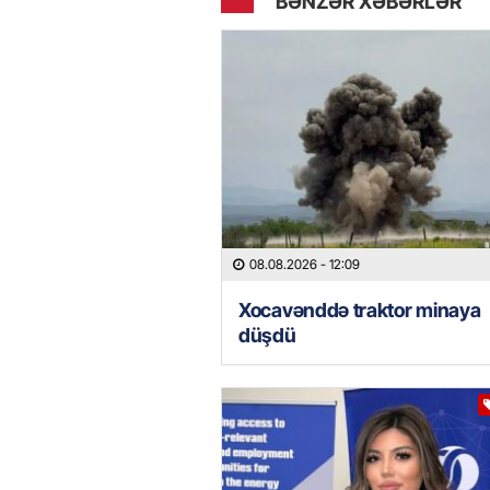
BƏNZƏR XƏBƏRLƏR
08.08.2026
- 12:09
Xocavənddə traktor minaya
düşdü