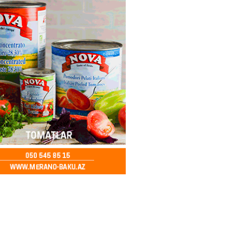
ı var
2026
- 15:00
156
bolçu İran millisindən İMTİNA
u ölkəni seçdilər
2026
- 14:45
159
canda sabah 39 dərəcə isti
2026
- 14:30
153
 Biznes-dən mikro biznes
nə 5%-dək endirim
2026
- 14:28
153