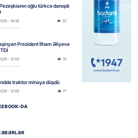
ezeşkianın oğlu türkcə danışdı
O
2026
- 14:39
32
aşinyan Prezident İlham Əliyevə
TDİ
2026
- 12:59
76
nddə traktor minaya düşdü
2026
- 12:09
77
ACEBOOK-DA
stan ötən il avqustun 8-nə
alanda idi”
2026
- 10:49
96
XƏBƏRLƏR