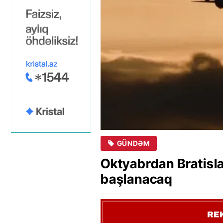
GÜNDƏM
Oktyabrdan Bratisla
başlanacaq