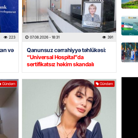
07.08.
MANŞET
“Birgə 
əhəmiy
223
07.08.2026
- 18:31
391
07.08.
tan və
Qanunsuz cərrahiyyə təhlükəsi:
“Universal Hospital”da
İDMAN
sertifikatsız həkim skandalı
Albani
“Liverp
07.08.
Gündəm
Gündəm
HADISƏ
Tovuzda
qardaşı
07.08.
GÜNDƏM