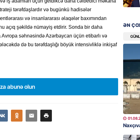
r və iş adamları üçün getdikcə daha cəlbedici məkana
08.08.
trateji tərəfdaşlardır və bugünkü hadisələr
mentlərarası və insanlararası əlaqələr baxımından
GÜNDƏM
ƏN ÇO
u açıq şəkildə nümayiş etdirir. Sonda bir daha
Qanuns
“Univer
ya Avropa səhnəsində Azərbaycan üçün etibarlı və
GÜN
həkim 
gələcəkdə də bu tərəfdaşlığı böyük intensivliklə inkişaf
07.08.
MANŞET
AAYDA-
şikayət
ıza abunə olun
işıq?
07.08.
GÜNDƏM
01.08.
Hərbi x
Naxçıva
şəxslə
07.08.