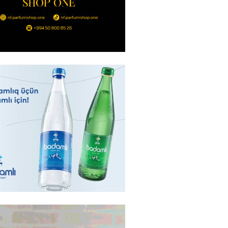
də 37,6 milyon, Rusiyada 16,7
– Azərbaycanlıların yemək
i
2026
- 15:45
163
yada yeni səfirimiz kimdir? –
2026
- 15:30
168
, Səudiyyə Ərəbistanı və
an arasında Məkkə müdafiə
imzalanıb
2026
- 15:15
146
Ukraynaya bu silahı verməkdən
etdi: ABŞ-ın özünün bu raketlərə