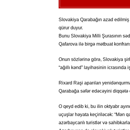
Slovakiya Qarabağın azad edilmiş 
qürur duyur.
Bunu Slovakiya Milli Şurasının səd
Qafarova ilə birgə mətbuat konfran
Onun sözlərinə görə, Slovakiya ş
“ağıllı kənd” layihəsinin icrasında iş
Rixard Raşi aparılan yenidənqurma 
Qarabağa səfər edəcəyini diqqətə ç
O qeyd edib ki, bu ilin oktyabr ayı
uçuşlar həyata keçiriləcək: “Mən q
azərbaycanlı turistlər və sahibkarl