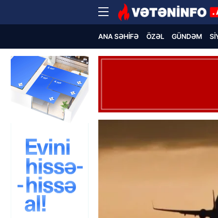
ANA SƏHIFƏ
ÖZƏL
GÜNDƏM
SI