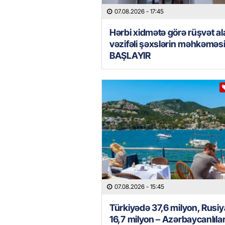
07.08.2026
- 17:45
Hərbi xidmətə görə rüşvət al
vəzifəli şəxslərin məhkəməs
BAŞLAYIR
07.08.2026
- 15:45
Türkiyədə 37,6 milyon, Rusi
16,7 milyon – Azərbaycanlılar