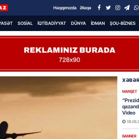
Haqqımızda
Əlaqə
YASƏT
SOSIAL
İQTISADIYYAT
DÜNYA
İDMAN
ŞOU-BIZNES
XƏBƏR
MANŞET
“Prezid
qazandı
Video
08.08.
BANNER