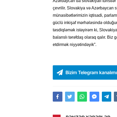
Azərbaycan da slovakiyalı turistlə
çevrilir. Slovakiya və Azərbaycan s
münasibətlərimizin iqtisadi, parla
güclü inkişaf mərhələsində olduğun
təsdiqləmək istəyirəm ki, Slovaki
balanslı tərəfdaş olaraq qalır. Biz 
etdirmək niyyətindəyik”.
Bizim Telegram kanalım