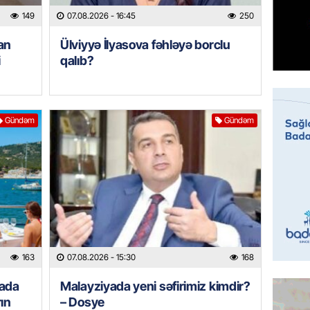
Türkiyə
149
07.08.2026
- 16:45
250
milyon 
xərclər
an
Ülviyyə İlyasova fəhləyə borclu
07.08.
i
qalıb?
GÜNDƏM
Malayzi
Dosye
Gündəm
Gündəm
07.08.
MANŞET
Türkiyə
Pakist
sazişi 
07.08.
163
07.08.2026
- 15:30
168
ÖZƏL
yada
Malayziyada yeni səfirimiz kimdir?
Tramp 
ın
– Dosye
imtina 