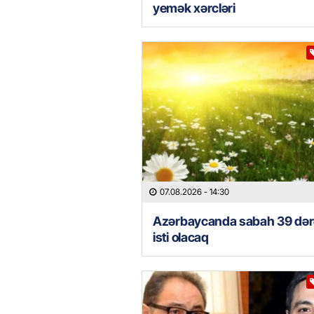
yemək xərcləri
07.08.2026
- 14:30
Azərbaycanda sabah 39 də
isti olacaq