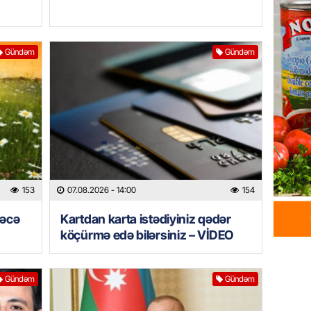
ehtiyac
07.08.
Gündəm
Gündəm
ÖZƏL
İki fut
ETDİ:
B
07.08.
GÜNDƏM
Azərbay
olacaq
153
07.08.2026
- 14:00
154
07.08.
rəcə
Kartdan karta istədiyiniz qədər
köçürmə edə bilərsiniz – VİDEO
REKLAM
Birbank
krediti
Gündəm
Gündəm
07.08.