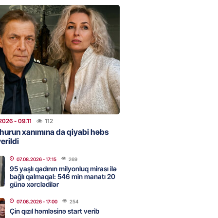
NES
n pullarını başqa qadınlara
ir”
2026
- 10:47
76
onra 08.08.08: Gürcüstan və
a nə dəyişdi?
2026
- 10:22
223
2026
- 09:11
112
hurun xanımına da qiyabi həbs
erildi
ı qızın nişanında mediaya hücum
 — VİDEO
07.08.2026
- 17:15
269
2026
- 09:20
89
95 yaşlı qadının milyonluq mirası ilə
bağlı qalmaqal: 546 min manatı 20
günə xərclədilər
07.08.2026
- 17:00
254
urun xanımına da qiyabi həbs
Çin qızıl həmləsinə start verib
erildi