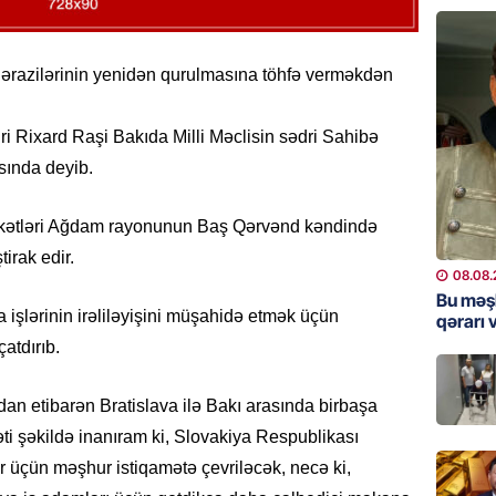
ŞOU-BIZ
“Qızımı
xərcləy
ərazilərinin yenidən qurulmasına töhfə verməkdən
08.08.
ri Rixard Raşi Bakıda Milli Məclisin sədri Sahibə
GÜNDƏM
sında deyib.
18 il s
regiond
irkətləri Ağdam rayonunun Baş Qərvənd kəndində
08.08.
tirak edir.
08.08.
MANŞET
Bu məş
işlərinin irəliləyişini müşahidə etmək üçün
qərarı v
17 yaşl
olundu
atdırıb.
08.08.
ndan etibarən Bratislava ilə Bakı arasında birbaşa
BANNER
əti şəkildə inanıram ki, Slovakiya Respublikası
Bu məşh
ar üçün məşhur istiqamətə çevriləcək, necə ki,
qərarı v