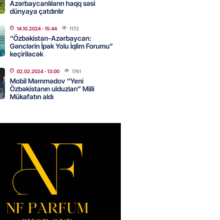
Azərbaycanlıların haqq səsi
2026
- 16:45
250
dünyaya çatdırılır
14.10.2024
- 15:44
1173
“Özbəkistan-Azərbaycan:
Strateji Müdafiə Sazişi”nin
Gənclərin İpək Yolu İqlim Forumu”
yəti nədir? -ŞƏRH
keçiriləcək
2026
- 16:30
155
02.02.2024
- 13:00
1761
Mobil Məmmədov “Yeni
Özbəkistanın ulduzları” Milli
Mükafatın aldı
ya klubuna keçən Kamil
ul”da oynamaq istəyir
2026
- 16:15
241
 qadın qətlə yetirildi – Şübhəli
 oğludur
2026
- 16:00
233