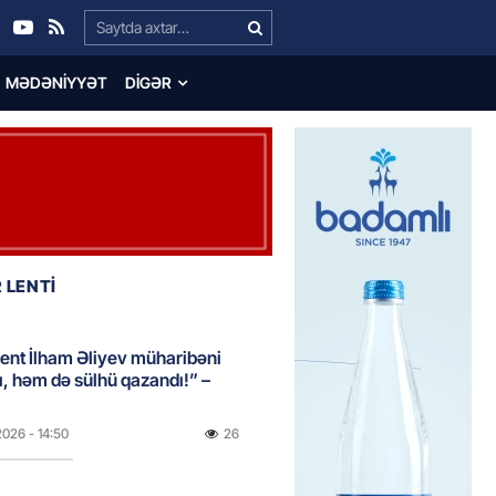
Search…
MƏDƏNIYYƏT
DIGƏR
 LENTİ
ent İlham Əliyev müharibəni
, həm də sülhü qazandı!” –
2026
- 14:50
26