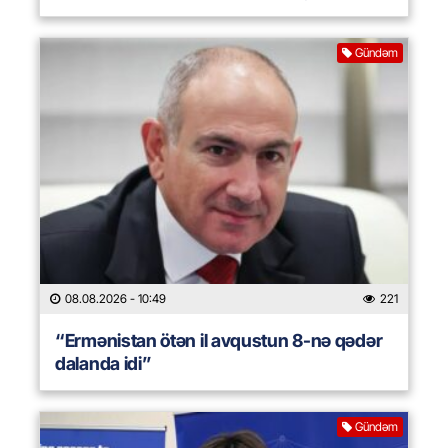
Gündəm
08.08.2026
- 10:49
221
“Ermənistan ötən il avqustun 8-nə qədər
dalanda idi”
Gündəm