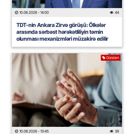
10.08.2026
- 14:00
44
TDT-nin Ankara Zirvə görüşü: Ölkələr
arasında sərbəst hərəkətliliyin təmin
olunması mexanizmləri müzakirə edilir
Gündəm
10.08.2026
- 13:45
39