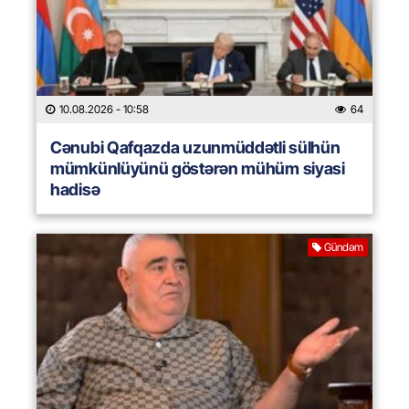
10.08.2026
- 10:58
64
Cənubi Qafqazda uzunmüddətli sülhün
mümkünlüyünü göstərən mühüm siyasi
hadisə
Gündəm