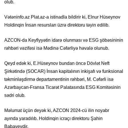
olub.
Vətəninfo.az Plat.az-a istinadla bildirir ki, Elnur Hüseynov
Holdinqin İnsan resursları üzrə direktoru təyin edilib.
AZCON-da Keyfiyyətin idarə olunması və ESG şöbəsininin
rəhbəri vəzifəsi isə Mədinə Cəfərliyə həvalə olunub.
Qeyd edək ki, E.Hüseynov bundan öncə Dövlət Neft
Şirkətində (SOCAR) İnsan kapitalının inkişafı və funksional
təkminləşdirmə departamentinin rəhbəri, M. Cəfərli isə
Azərbaycan-Fransa Ticarət Palatasında ESG Komitəsinin
sədri olub.
Məlumat üçün deyək ki, AZCON 2024-cü ilin noyabr
ayında yaradılıb. Holdinqin icraçı direktoru Şahin
Babayevdir.