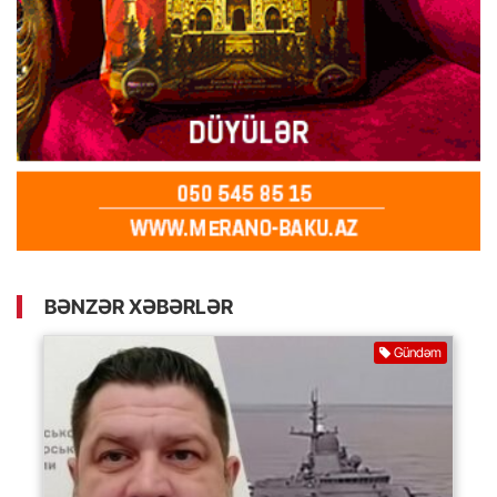
BƏNZƏR XƏBƏRLƏR
Gündəm