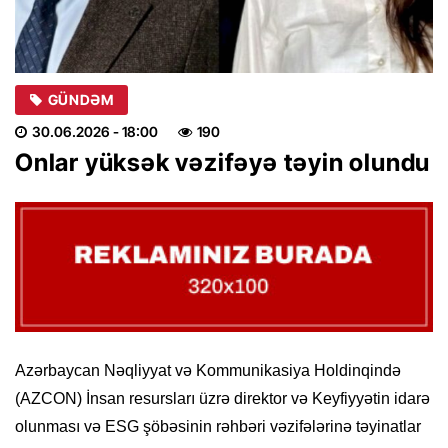
GÜNDƏM
30.06.2026
- 18:00
190
Onlar yüksək vəzifəyə təyin olundu
Azərbaycan Nəqliyyat və Kommunikasiya Holdinqində
(AZCON) İnsan resursları üzrə direktor və Keyfiyyətin idarə
olunması və ESG şöbəsinin rəhbəri vəzifələrinə təyinatlar