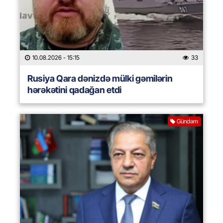
10.08.2026
- 15:15
33
Rusiya Qara dənizdə mülki gəmilərin
hərəkətini qadağan etdi
Gündəm