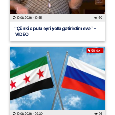
10.08.2026
- 10:45
60
“Çünki o pulu əyri yolla gətirirdim evə” –
VİDEO
Gündəm
10.08.2026
- 09:30
76