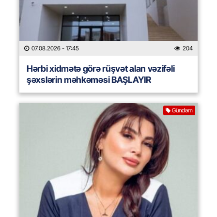
07.08.2026
- 17:45
204
Hərbi xidmətə görə rüşvət alan vəzifəli
şəxslərin məhkəməsi BAŞLAYIR
Gündəm