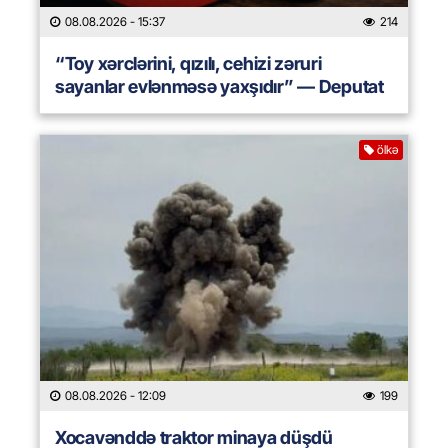
08.08.2026
- 15:37
214
“Toy xərclərini, qızılı, cehizi zəruri
sayanlar evlənməsə yaxşıdır” — Deputat
ölkə
08.08.2026
- 12:09
199
Xocavənddə traktor minaya düşdü