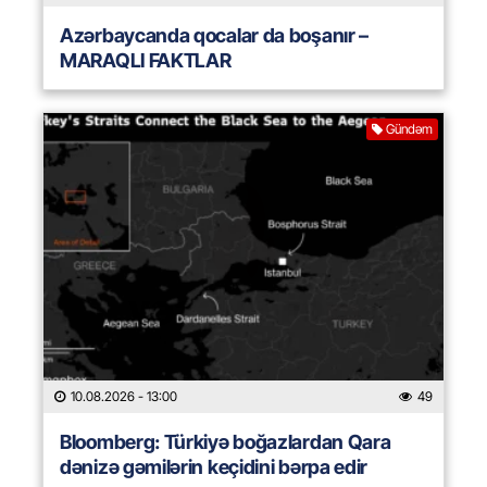
Azərbaycanda qocalar da boşanır –
MARAQLI FAKTLAR
Gündəm
10.08.2026
- 13:00
49
Bloomberg: Türkiyə boğazlardan Qara
dənizə gəmilərin keçidini bərpa edir