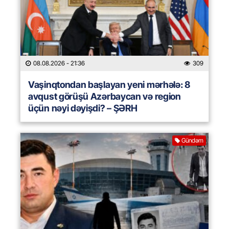
08.08.2026
- 21:36
309
Vaşinqtondan başlayan yeni mərhələ: 8
avqust görüşü Azərbaycan və region
üçün nəyi dəyişdi? – ŞƏRH
Gündəm