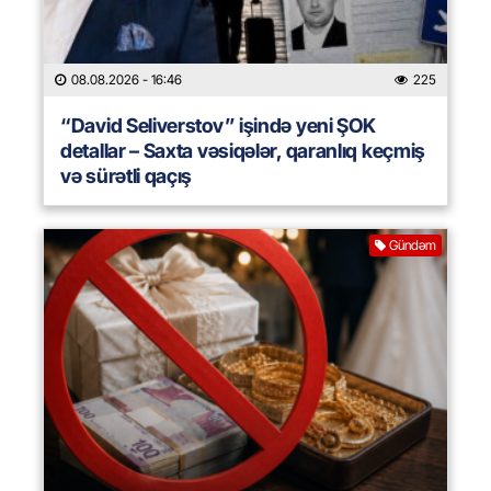
08.08.2026
- 16:46
225
“David Seliverstov” işində yeni ŞOK
detallar – Saxta vəsiqələr, qaranlıq keçmiş
və sürətli qaçış
Gündəm