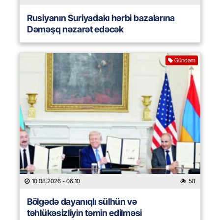
Rusiyanın Suriyadakı hərbi bazalarına
Dəməşq nəzarət edəcək
Gündəm
10.08.2026
- 06:10
58
Bölgədə dayanıqlı sülhün və
təhlükəsizliyin təmin edilməsi